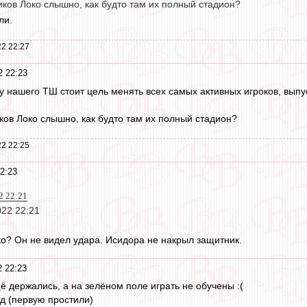
ков Локо слышно, как будто там их полный стадион?
ли.
2 22:27
2 22:23
у нашего ТШ стоит цель менять всех самых активных игроков, выпу
ов Локо слышно, как будто там их полный стадион?
2 22:25
2:23
2 22:21
022 22:21
о? Он не видел удара. Исидора не накрыл защитник.
2 22:23
щё держались, а на зелёном поле играть не обучены :(
д (первую простили)