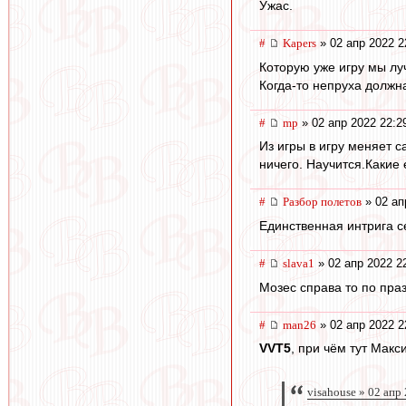
Ужас.
#
Kapers
» 02 апр 2022 2
Которую уже игру мы лу
Когда-то непруха должна
#
mp
» 02 апр 2022 22:2
Из игры в игру меняет с
ничего. Научится.Какие 
#
Разбор полетов
» 02 ап
Единственная интрига с
#
slava1
» 02 апр 2022 2
Мозес справа то по пра
#
man26
» 02 апр 2022 2
VVT5
, при чём тут Макс
visahouse » 02 апр