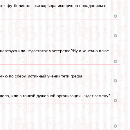
сех футболистов, чья карьера испорчена попаданием в
 невезуха или недостаток мастерства?Ну и конечно плюс
омню по сберу, истинный ученик тети грефа
дело, или в тонкой душевной организации - ждёт замену?