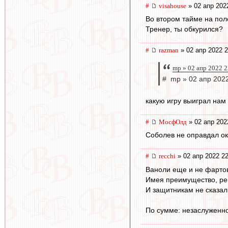
#
visahouse
» 02 апр 202
Во втором тайме на пол
Тренер, ты обкурился?
#
razman
» 02 апр 2022 2
mp » 02 апр 2022 2
# mp » 02 апр 2022
какую игру выиграл нам
#
МосфОлд
» 02 апр 202
Соболев не оправдал ок
#
recchi
» 02 апр 2022 22
Ваноли еще и не фарто
Имея преимущество, рег
И защитникам не сказал,
По сумме: незаслуженное