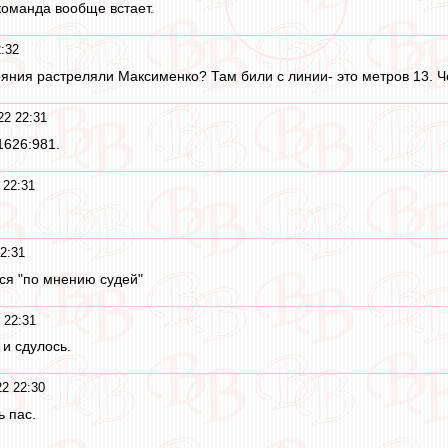
оманда вообще встает.
:32
тояния растреляли Максименко? Там били с линии- это метров 13. Ч
22 22:31
 1626:981.
 22:31
2:31
ся "по мнению судей"
 22:31
 и сдулось.
22 22:30
ь пас.