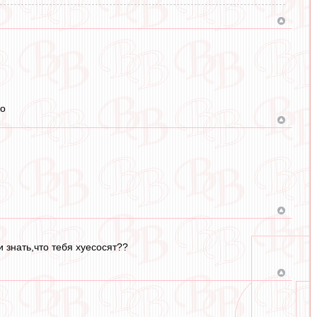
хо
и знать,что тебя хуесосят??