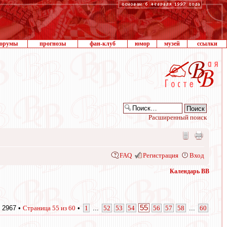
орумы
прогнозы
фан-клуб
юмор
музей
ссылки
Расширенный поиск
FAQ
Регистрация
Вход
Календарь ВВ
55
 2967 •
Страница
55
из
60
•
1
...
52
53
54
56
57
58
...
60