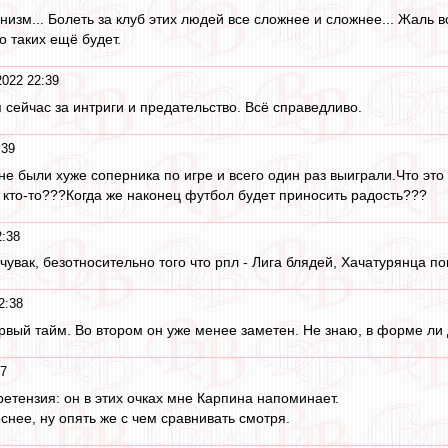
зм... Болеть за клуб этих людей все сложнее и сложнее... Жаль в
о таких ещё будет.
2022 22:39
 сейчас за интриги и предательство. Всё справедливо.
:39
не были хуже соперника по игре и всего один раз выиграли.Что это
с кто-то???Когда же наконец футбол будет приносить радость???
2:38
увак, безотносительно того что рпл - Лига блядей, Хачатурянца п
2:38
ервый тайм. Во втором он уже менее заметен. Не знаю, в форме ли 
37
ретензия: он в этих очках мне Карпина напоминает.
снее, ну опять же с чем сравнивать смотря.