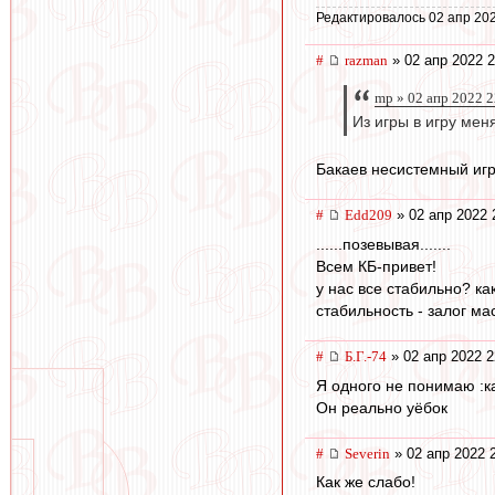
Редактировалось 02 апр 202
#
razman
» 02 апр 2022 2
mp » 02 апр 2022 2
Из игры в игру мен
Бакаев несистемный игро
#
Edd209
» 02 апр 2022 
......позевывая.......
Всем КБ-привет!
у нас все стабильно? ка
стабильность - залог ма
#
Б.Г.-74
» 02 апр 2022 2
Я одного не понимаю :ка
Он реально уёбок
#
Severin
» 02 апр 2022 
Как же слабо!