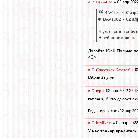
#
ЩукаСМ
» 02 апр 202
BAV1982 » 02 апр 
# BAV1982 » 02 ап
Я уже прсто требую
Я всё понимаю, но.
Давайте ЮрШПалыча попро
<C>
#
Спартачек-Казачек!
» 0
Ибучий цырк
#
mp
» 02 апр 2022 22:3
razman
, А кто делает 
Редактировалось 02 апр 202
#
kirillkost
» 02 апр 2022
У нас тренер вредитель 