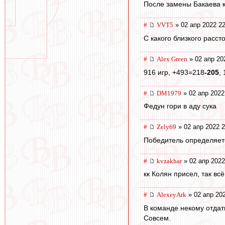
После замены Бакаева к
#
VVT5
» 02 апр 2022 22
С какого близкого расс
#
Alex Green
» 02 апр 20
916 игр, +493=218
-205
,
#
DM1979
» 02 апр 2022
Федун гори в аду сука
#
Zely69
» 02 апр 2022 2
Победитель определяет
#
kvzakhar
» 02 апр 2022
кк Колян присел, так всё
#
AlexeyArk
» 02 апр 20
В команде некому отдат
Совсем.