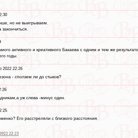
2:30
чше, но не выигрываем.
 закончиться.
9
амого активного и креативного Бакаева с одним и тем же результа
его годы.
р 2022 22:26
езона - сползем ли до стыков?
2:26
здникам,а уж слева -минус один.
2:25
именко? Его расстреляли с близкого расстояния.
 2022 22:23