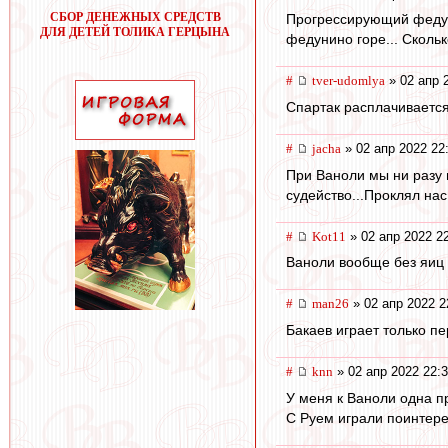
СБОР ДЕНЕЖНЫХ СРЕДСТВ
Прогрессирующий федуни
ДЛЯ ДЕТЕЙ ТОЛИКА ГЕРЦЫНА
федунино горе... Скольк
#
tver-udomlya
» 02 апр 
Спартак расплачивается
#
jacha
» 02 апр 2022 22
При Ваноли мы ни разу 
судейство...Проклял на
#
Kot11
» 02 апр 2022 2
Ваноли вообще без яиц ч
#
man26
» 02 апр 2022 2
Бакаев играет только п
#
knn
» 02 апр 2022 22:
У меня к Ваноли одна п
С Руем играли поинтере