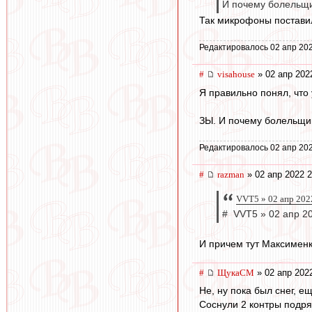
И почему болельщи
Так микрофоны постави
Редактировалось 02 апр 202
#
visahouse
» 02 апр 202
Я правильно понял, что 
ЗЫ. И почему болельщик
Редактировалось 02 апр 202
#
razman
» 02 апр 2022 2
VVT5 » 02 апр 202
# VVT5 » 02 апр 2
И причем тут Максименк
#
ЩукаСМ
» 02 апр 202
Не, ну пока был снег, е
Соснули 2 контры подря