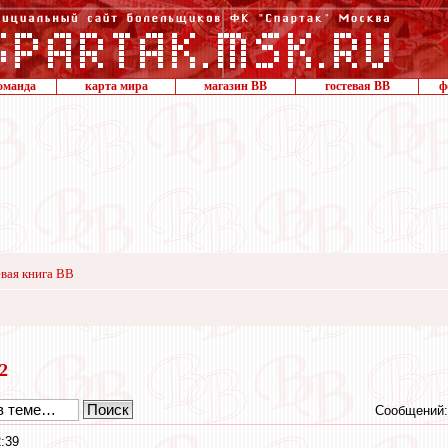
оманда
карта мира
магазин ВВ
гостевая ВВ
ф
вая книга ВВ
22
Сообщений:
:39