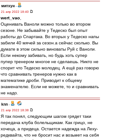
митхун
-
21 апр 2022 18:40
wert_vao
,
Оценивать Ваноли можно только во втором
сезоне. Не забывайте у Тедеско был опыт
работы до Спартака. Во вторых у Тедеско напы
забили 40 мячей за сезон.а сейчас сколько. Вы
думате в этом сильно виноваты Руй с Ваноли.
Если некому забивать, но будь хоть супер
пупер тренером многое не сделаешь. Никто не
спорит что Тедеско молодец. А ещё раз говорю
что сравнивать тренеров нужно как в
математике дроби. Приводит к общему
знаменателю. Если не можете, то и сравнивать
не надо.
knn
-
21 апр 2022 18:38
Я так понял, следующим шагом грядет таки
передача клуба болельщикам. Как грицо, не
хочеца, а придеца. Остается надежда на Леху-
редквайта, что не бросит нас и возьмет на себя