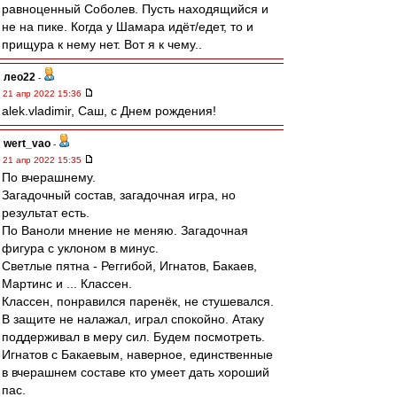
равноценный Соболев. Пусть находящийся и
не на пике. Когда у Шамара идёт/едет, то и
прищура к нему нет. Вот я к чему..
лео22
-
21 апр 2022 15:36
alek.vladimir, Саш, с Днем рождения!
wert_vao
-
21 апр 2022 15:35
По вчерашнему.
Загадочный состав, загадочная игра, но
результат есть.
По Ваноли мнение не меняю. Загадочная
фигура с уклоном в минус.
Светлые пятна - Реггибой, Игнатов, Бакаев,
Мартинс и ... Классен.
Классен, понравился паренёк, не стушевался.
В защите не налажал, играл спокойно. Атаку
поддерживал в меру сил. Будем посмотреть.
Игнатов с Бакаевым, наверное, единственные
в вчерашнем составе кто умеет дать хороший
пас.