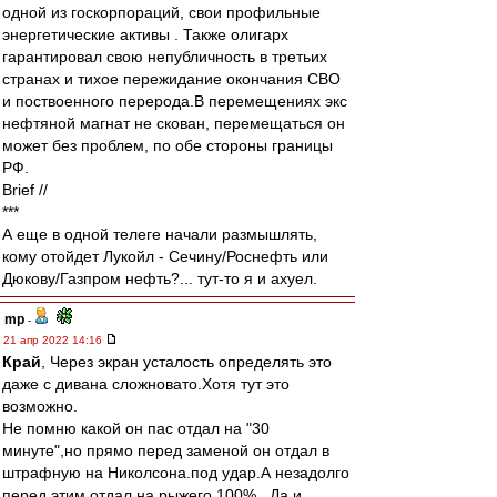
одной из госкорпораций, свои профильные
энергетические активы . Также олигарх
гарантировал свою непубличность в третьих
странах и тихое пережидание окончания СВО
и поствоенного перерода.В перемещениях экс
нефтяной магнат не скован, перемещаться он
может без проблем, по обе стороны границы
РФ.
Brief //
***
А еще в одной телеге начали размышлять,
кому отойдет Лукойл - Сечину/Роснефть или
Дюкову/Газпром нефть?... тут-то я и ахуел.
mp
-
21 апр 2022 14:16
Край
, Через экран усталость определять это
даже с дивана сложновато.Хотя тут это
возможно.
Не помню какой он пас отдал на "30
минуте",но прямо перед заменой он отдал в
штрафную на Николсона.под удар.А незадолго
перед этим отдал на рыжего 100%. .Да и