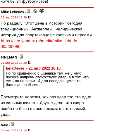
хотя бы зп футболистов)
Mike Lebedev
-
21 апр 2022 18:30
По разделу "Этот день в Истории" сегодня
традиционный "Антверпен", нелирическая
история для спартаковцев с крепкими нервами
https://zen.yandex.ru/media/mike_lebede ...
00af3f89f0
FIREMAN
-
21 апр 2022 18:25
fanat4ever » 21 апр 2022 16:10
Но по сравнению с Эменике тем же у него
похоже напрочь отсутствует удар, а в тот, что
есть он не верит. И для нападающего это
большая проблема.
Посмотрите нарезки, как раз удар это его одно
из сильных качеств. Другое дело, что вчера
особо не было шансов показать этот самый
удар.
vald
-
21 апр 2022 18:14