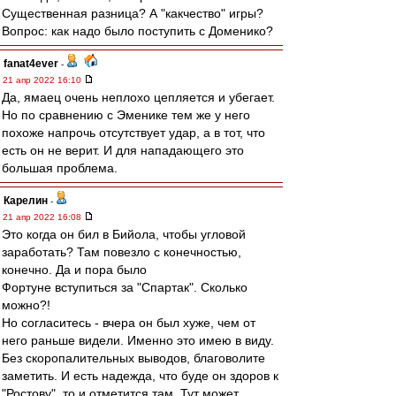
Существенная разница? А "какчество" игры?
Вопрос: как надо было поступить с Доменико?
fanat4ever
-
21 апр 2022 16:10
Да, ямаец очень неплохо цепляется и убегает.
Но по сравнению с Эменике тем же у него
похоже напрочь отсутствует удар, а в тот, что
есть он не верит. И для нападающего это
большая проблема.
Карелин
-
21 апр 2022 16:08
Это когда он бил в Бийола, чтобы угловой
заработать? Там повезло с конечностью,
конечно. Да и пора было
Фортуне вступиться за "Спартак". Сколько
можно?!
Но согласитесь - вчера он был хуже, чем от
него раньше видели. Именно это имею в виду.
Без скоропалительных выводов, благоволите
заметить. И есть надежда, что буде он здоров к
"Ростову", то и отметится там. Тут может