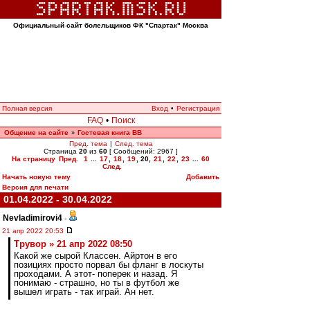
Официальный сайт болельщиков ФК "Спартак" Москва
Полная версия
Вход
•
Регистрация
FAQ
•
Поиск
Общение на сайте
Гостевая книга ВВ
»
Пред. тема
|
След. тема
Страница
20
из
60
[ Сообщений: 2967 ]
На страницу
Пред.
1
...
17
,
18
,
19
,
20
,
21
,
22
,
23
...
60
След.
Начать новую тему
Добавить
Версия для печати
01.04.2022 - 30.04.2022
Nevladimirovi4
-
21 апр 2022 20:53
Трувор » 21 апр 2022 08:50
Какой же сырой Классен. Айртон в его
позициях просто порвал бы фланг в лоскуты
проходами. А этот- поперек и назад. Я
понимаю - страшно, но ты в футбол же
вышел играть - так играй. Ан нет.