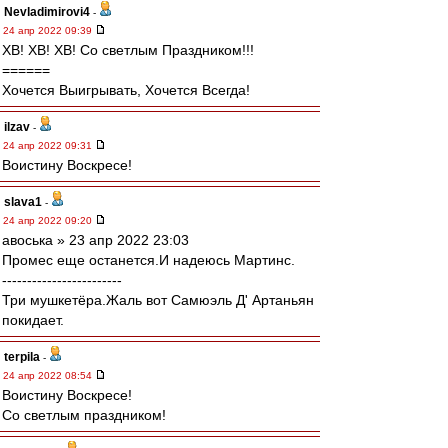
Nevladimirovi4
-
24 апр 2022 09:39
ХВ! ХВ! ХВ! Со светлым Праздником!!!
======
Хочется Выигрывать, Хочется Всегда!
ilzav
-
24 апр 2022 09:31
Воистину Воскресе!
slava1
-
24 апр 2022 09:20
авоська » 23 апр 2022 23:03
Промес еще останется.И надеюсь Мартинс.
------------------------
Три мушкетёра.Жаль вот Самюэль Д' Артаньян
покидает.
terpila
-
24 апр 2022 08:54
Воистину Воскресе!
Со светлым праздником!