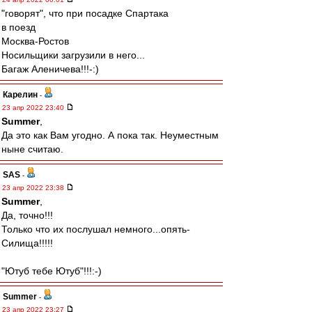
"говорят", что при посадке Спартака
в поезд
Москва-Ростов
Носильщики загрузили в него...
Багаж Аленичева!!!-:)
Карелин
-
23 апр 2022 23:40
Summer
,
Да это как Вам угодно. А пока так. Неуместным
ныне считаю.
SAS
-
23 апр 2022 23:38
Summer
,
Да, точно!!!
Только что их послушал немного...опять-
Силища!!!!!
"Ютуб тебе Ютуб"!!!:-)
Summer
-
23 апр 2022 23:27