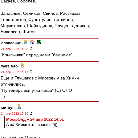
Бакаев, Соболев.
Запасные: Селихов, Свинов, Рассказов,
Толстопятов, Сунгатулин, Литвинов,
Маркитесов, Шайхтдинов, Пруцев, Денисов,
Николсон, Шитов.
словесник
-
24 апр 2022 15:23
"Крылышки" перед нами "беднеют"...
wert_vao
-
24 апр 2022 15:17
Ещё и Глушаков с Мирзовым за Химки
отличились.
"Ну теперь вся утка наша" (С) ОНО
;-)
митхун
-
24 апр 2022 15:16
МосфОлд » 24 апр 2022 14:51
А за Химки кто - знаешь?)))
Глушаков и Мирзов