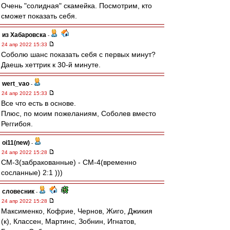
Очень "солидная" скамейка. Посмотрим, кто
сможет показать себя.
из Хабаровска
-
24 апр 2022 15:33
Соболю шанс показать себя с первых минут?
Даешь хеттрик к 30-й минуте.
wert_vao
-
24 апр 2022 15:33
Все что есть в основе.
Плюс, по моим пожеланиям, Соболев вместо
Реггибоя.
oi11(new)
-
24 апр 2022 15:28
СМ-3(забракованные) - СМ-4(временно
сосланные) 2:1 )))
словесник
-
24 апр 2022 15:28
Максименко, Кофрие, Чернов, Жиго, Джикия
(к), Классен, Мартинс, Зобнин, Игнатов,