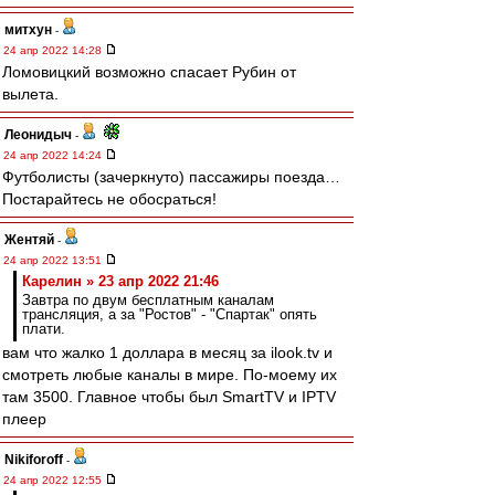
митхун
-
24 апр 2022 14:28
Ломовицкий возможно спасает Рубин от
вылета.
Леонидыч
-
24 апр 2022 14:24
Футболисты (зачеркнуто) пассажиры поезда…
Постарайтесь не обосраться!
Жентяй
-
24 апр 2022 13:51
Карелин » 23 апр 2022 21:46
Завтра по двум бесплатным каналам
трансляция, а за "Ростов" - "Спартак" опять
плати.
вам что жалко 1 доллара в месяц за ilook.tv и
смотреть любые каналы в мире. По-моему их
там 3500. Главное чтобы был SmartTV и IPTV
плеер
Nikiforoff
-
24 апр 2022 12:55