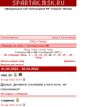
Официальный сайт болельщиков ФК "Спартак" Москва
Полная версия
Вход
•
Регистрация
FAQ
•
Поиск
Общение на сайте
Гостевая книга ВВ
»
Пред. тема
|
След. тема
Страница
16
из
60
[ Сообщений: 2967 ]
На страницу
Пред.
1
...
13
,
14
,
15
,
16
,
17
,
18
,
19
...
60
След.
Начать новую тему
Добавить
Версия для печати
01.04.2022 - 30.04.2022
vital_23
-
24 апр 2022 15:47
Друзья, делимся ссылками у кого есть, не
стесняемся!
Последнее сообщение
старичок
-
24 апр 2022 15:42