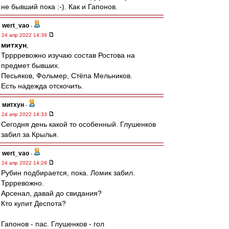
не бывший пока :-). Как и Гапонов.
wert_vao
-
24 апр 2022 14:39
митхун
,
Трррревожно изучаю состав Ростова на
предмет бывших.
Песьяков, Фольмер, Стёпа Мельников.
Есть надежда отскочить.
митхун
-
24 апр 2022 14:33
Сегодня день какой то особенный. Глушенков
забил за Крылья.
wert_vao
-
24 апр 2022 14:29
Рубин подбирается, пока. Ломик забил.
Тррревожно.
Арсенал, давай до свидания?
Кто купит Деспота?
Гапонов - пас. Глушенков - гол