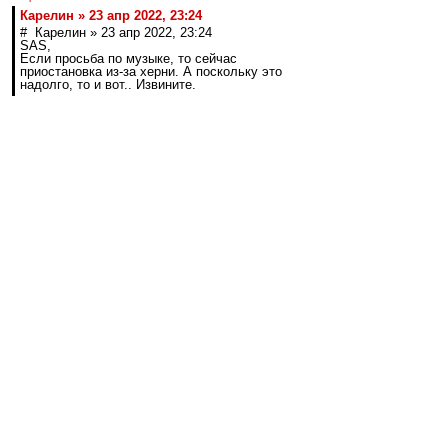
Карелин » 23 апр 2022, 23:24
# Карелин » 23 апр 2022, 23:24
SAS,
Если просьба по музыке, то сейчас
приостановка из-за херни. А поскольку это
надолго, то и вот.. Извините.
Да ладно.
Кто хочет, тот найдёт.
Кто не хочет, тот слился.
Карелин
-
23 апр 2022 23:24
SAS
,
Если просьба по музыке, то сейчас
приостановка из-за херни. А поскольку это
надолго, то и вот.. Извините.
Nikiforoff
-
23 апр 2022 23:24
Когда читал текстовое вью Соболева, там
черным по белому, дважды даже, по-моему
,сразу после фразы было написано, что шутка.
Далее по стандарту. Вырвали из контекста и