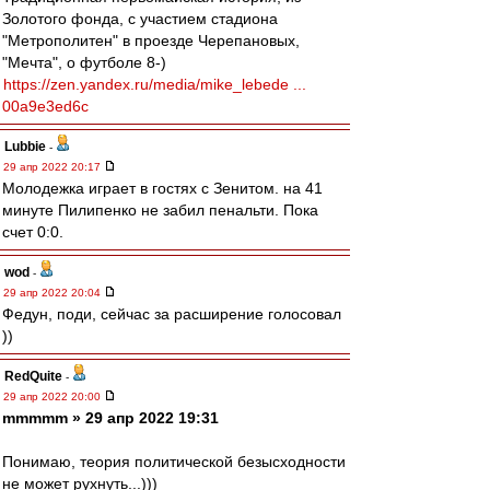
Золотого фонда, с участием стадиона
"Метрополитен" в проезде Черепановых,
"Мечта", о футболе 8-)
https://zen.yandex.ru/media/mike_lebede ...
00a9e3ed6c
Lubbie
-
29 апр 2022 20:17
Молодежка играет в гостях с Зенитом. на 41
минуте Пилипенко не забил пенальти. Пока
счет 0:0.
wod
-
29 апр 2022 20:04
Федун, поди, сейчас за расширение голосовал
))
RedQuite
-
29 апр 2022 20:00
mmmmm » 29 апр 2022 19:31
Понимаю, теория политической безысходности
не может рухнуть...)))