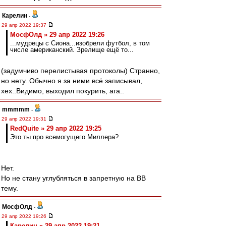
Карелин
-
29 апр 2022 19:37
МосфОлд » 29 апр 2022 19:26
...мудрецы с Сиона...изобрели футбол, в том
числе американский. Зрелище ещё то...
(задумчиво перелистывая протоколы) Странно,
но нету..Обычно я за ними всё записывал,
хех..Видимо, выходил покурить, ага..
mmmmm
-
29 апр 2022 19:31
RedQuite » 29 апр 2022 19:25
Это ты про всемогущего Миллера?
Нет.
Но не стану углубляться в запретную на ВВ
тему.
МосфОлд
-
29 апр 2022 19:26
Карелин » 29 апр 2022 19:21