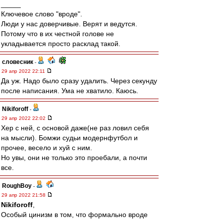
_____
Ключевое слово "вроде".
Люди у нас доверчивые. Верят и ведутся.
Потому что в их честной голове не
укладывается просто расклад такой.
словесник
-
29 апр 2022 22:11
Да уж. Надо было сразу удалить. Через секунду
после написания. Ума не хватило. Каюсь.
Nikiforoff
-
29 апр 2022 22:02
Хер с ней, с основой даже(не раз ловил себя
на мысли). Бомжи судьи модернфутбол и
прочее, весело и хуй с ним.
Но увы, они не только это проебали, а почти
все.
RoughBoy
-
29 апр 2022 21:58
Nikiforoff
,
Особый цинизм в том, что формально вроде