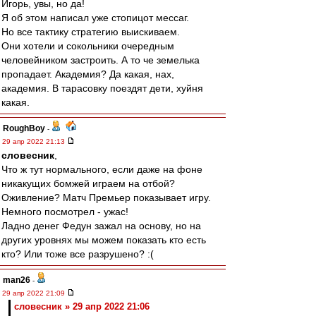
Игорь, увы, но да!
Я об этом написал уже стопицот мессаг.
Но все тактику стратегию выискиваем.
Они хотели и сокольники очередным
человейником застроить. А то че земелька
пропадает. Академия? Да какая, нах,
академия. В тарасовку поездят дети, хуйня
какая.
RoughBoy
-
29 апр 2022 21:13
словесник
,
Что ж тут нормального, если даже на фоне
никакущих бомжей играем на отбой?
Оживление? Матч Премьер показывает игру.
Немного посмотрел - ужас!
Ладно денег Федун зажал на основу, но на
других уровнях мы можем показать кто есть
кто? Или тоже все разрушено? :(
man26
-
29 апр 2022 21:09
словесник » 29 апр 2022 21:06