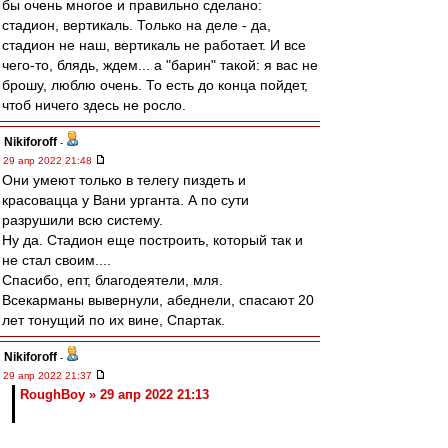
бы очень многое и правильно сделано:
стадион, вертикаль. Только на деле - да,
стадион не наш, вертикаль не работает. И все
чего-то, блядь, ждем... а "барин" такой: я вас не
брошу, люблю очень. То есть до конца пойдет,
чтоб ничего здесь не росло.
Nikiforoff
-
29 апр 2022 21:48
Они умеют только в телегу пиздеть и
красовацца у Вани урганта. А по сути
разрушили всю систему.
Ну да. Стадион еще построить, который так и
не стал своим....
Спасибо, епт, благодеятели, мля.
Всекарманы вывернули, абеднели, спасают 20
лет тонущий по их вине, Спартак.
Nikiforoff
-
29 апр 2022 21:37
RoughBoy » 29 апр 2022 21:13