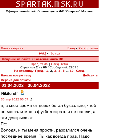
Официальный сайт болельщиков ФК "Спартак" Москва
Полная версия
Вход
•
Регистрация
FAQ
•
Поиск
Общение на сайте
Гостевая книга ВВ
»
Пред. тема
|
След. тема
Страница
2
из
60
[ Сообщений: 2967 ]
На страницу
Пред.
1
,
2
,
3
,
4
,
5
...
60
След.
Начать новую тему
Добавить
Версия для печати
01.04.2022 - 30.04.2022
Nikiforoff
-
30 апр 2022 00:07
я, в свое время от девок бегал буквально, чтоб
не мешали мне в футбол играть и не нашли, а
эти доигрывают.
Пс:
Володя, и ты меня прости, разозлился очень
последнее время. Ты как всегда прав. Надо