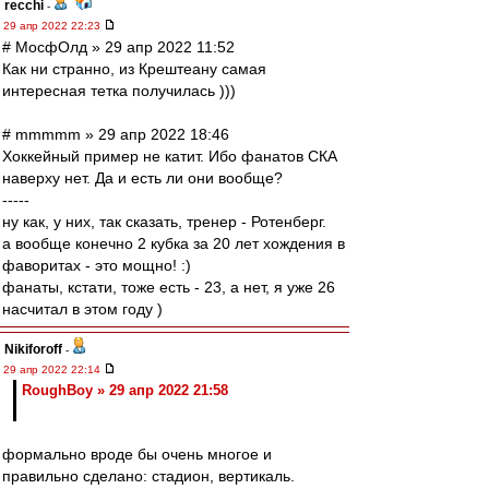
recchi
-
29 апр 2022 22:23
# МосфОлд » 29 апр 2022 11:52
Как ни странно, из Крештеану самая
интересная тетка получилась )))
# mmmmm » 29 апр 2022 18:46
Хоккейный пример не катит. Ибо фанатов СКА
наверху нет. Да и есть ли они вообще?
-----
ну как, у них, так сказать, тренер - Ротенберг.
а вообще конечно 2 кубка за 20 лет хождения в
фаворитах - это мощно! :)
фанаты, кстати, тоже есть - 23, а нет, я уже 26
насчитал в этом году )
Nikiforoff
-
29 апр 2022 22:14
RoughBoy » 29 апр 2022 21:58
формально вроде бы очень многое и
правильно сделано: стадион, вертикаль.