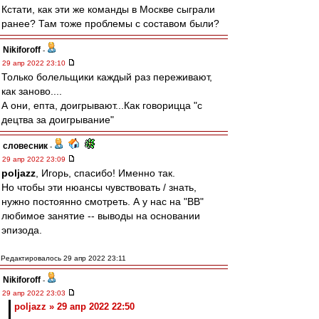
Кстати, как эти же команды в Москве сыграли
ранее? Там тоже проблемы с составом были?
Nikiforoff
-
29 апр 2022 23:10
Только болельщики каждый раз переживают,
как заново....
А они, епта, доигрывают...Как говорицца "с
децтва за доигрывание"
словесник
-
29 апр 2022 23:09
poljazz
, Игорь, спасибо! Именно так.
Но чтобы эти нюансы чувствовать / знать,
нужно постоянно смотреть. А у нас на "ВВ"
любимое занятие -- выводы на основании
эпизода.
Редактировалось 29 апр 2022 23:11
Nikiforoff
-
29 апр 2022 23:03
poljazz » 29 апр 2022 22:50