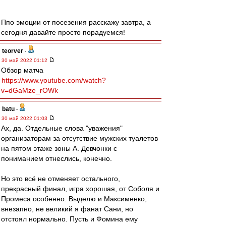
Ппо эмоции от посезения расскажу завтра, а
сегодня давайте просто порадуемся!
teorver
-
30 май 2022 01:12
Обзор матча
https://www.youtube.com/watch?
v=dGaMze_rOWk
batu
-
30 май 2022 01:03
Ах, да. Отдельные слова "уважения"
организаторам за отсутствие мужских туалетов
на пятом этаже зоны А. Девчонки с
пониманием отнеслись, конечно.
Но это всё не отменяет остального,
прекрасный финал, игра хорошая, от Соболя и
Промеса особенно. Выделю и Максименко,
внезапно, не великий я фанат Сани, но
отстоял нормально. Пусть и Фомина ему