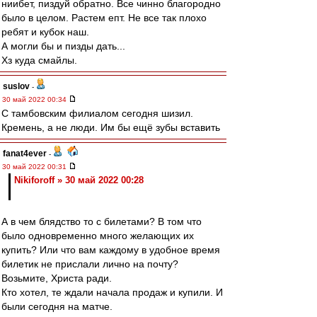
ниибет, пиздуй обратно. Все чинно благородно
было в целом. Растем епт. Не все так плохо
ребят и кубок наш.
А могли бы и пизды дать...
Хз куда смайлы.
suslov
-
30 май 2022 00:34
С тамбовским филиалом сегодня шизил.
Кремень, а не люди. Им бы ещё зубы вставить
fanat4ever
-
30 май 2022 00:31
Nikiforoff » 30 май 2022 00:28
А в чем блядство то с билетами? В том что
было одновременно много желающих их
купить? Или что вам каждому в удобное время
билетик не прислали лично на почту?
Возьмите, Христа ради.
Кто хотел, те ждали начала продаж и купили. И
были сегодня на матче.