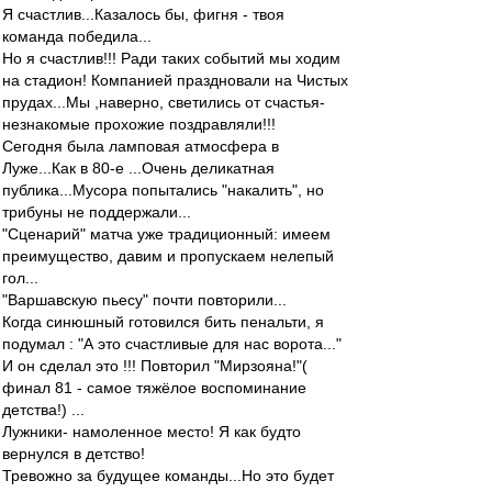
Я счастлив...Казалось бы, фигня - твоя
команда победила...
Но я счастлив!!! Ради таких событий мы ходим
на стадион! Компанией праздновали на Чистых
прудах...Мы ,наверно, светились от счастья-
незнакомые прохожие поздравляли!!!
Сегодня была ламповая атмосфера в
Луже...Как в 80-е ...Очень деликатная
публика...Мусора попытались "накалить", но
трибуны не поддержали...
"Сценарий" матча уже традиционный: имеем
преимущество, давим и пропускаем нелепый
гол...
"Варшавскую пьесу" почти повторили...
Когда синюшный готовился бить пенальти, я
подумал : "А это счастливые для нас ворота..."
И он сделал это !!! Повторил "Мирзояна!"(
финал 81 - самое тяжёлое воспоминание
детства!) ...
Лужники- намоленное место! Я как будто
вернулся в детство!
Тревожно за будущее команды...Но это будет