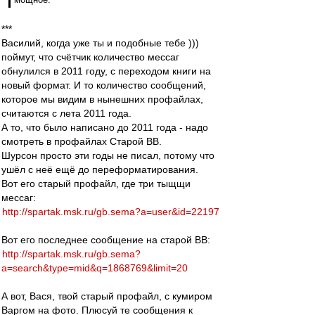
***
Василий, когда уже ты и подобные тебе )))
поймут, что счётчик количество мессаг
обнулился в 2011 году, с переходом книги на
новый формат. И то количество сообщений,
которое мы видим в нынешних профайлах,
считаются с лета 2011 года.
А то, что было написано до 2011 года - надо
смотреть в профайлах Старой ВВ.
Шурсон просто эти годы не писал, потому что
ушёл с неё ещё до переформатирования.
Вот его старый профайл, где три тыщщи
мессаг:
http://spartak.msk.ru/gb.sema?a=user&id=22197
Вот его последнее сообщение на старой ВВ:
http://spartak.msk.ru/gb.sema?
a=search&type=mid&q=1868769&limit=20
А вот, Вася, твой старый профайл, с кумиром
Варгом на фото. Плюсуй те сообщения к