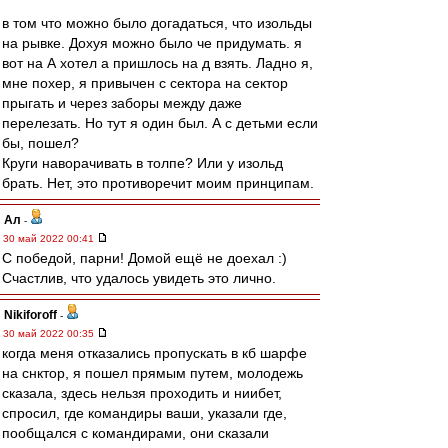
в том что можно было догадаться, что изольды
на рывке. Дохуя можно было че придумать. я
вот на А хотел а пришлось на д взять. Ладно я,
мне похер, я привычен с сектора на сектор
прыгать и через заборы между даже
перелезать. Но тут я один был. А с детьми если
бы, пошел?
Круги наворачивать в толпе? Или у изольд
брать. Нет, это противоречит моим принципам.
Ал
-
30 май 2022 00:41
С победой, парни! Домой ещё не доехал :)
Счастлив, что удалось увидеть это лично.
Nikiforoff
-
30 май 2022 00:35
когда меня отказались пропускать в кб шарфе
на снктор, я пошел прямым путем, молодежь
сказала, здесь нельзя проходить и ниибет,
спросил, где командиры ваши, указали где,
пообщался с командирами, они сказали