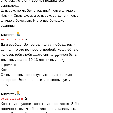
снилась. Хоть они 200 лет подряд все
выиграют...
Есть секс по любви страстный, как в случае с
Нами и Спартаком, а есть секс за деньги, как в
случае с бомжами. И это две большие
разницы...
Nikiforoff
-
30 май 2022 03:06
Да и вообще. Вот сегодняшняя победа тем и
ценна, что это не просто трофей. Когда 50 тыс
человек тебя любят....это сигнал должен быть
тем, кому ща по 10-13 лет, к чему надо
стремится.
Хотя...
О чем я. всем все похую уже неисправимо
наверное. Это я, на позитиве своем хуиту
несу...
Nikiforoff
-
30 май 2022 02:55
Хочет, пусть уходит, хочет, пусть остается. Я бы,
конечно хотел, чтоб остался, но и какашульки,