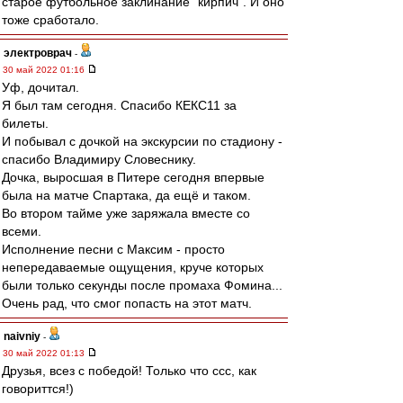
старое футбольное заклинание "кирпич". И оно
тоже сработало.
электроврач
-
30 май 2022 01:16
Уф, дочитал.
Я был там сегодня. Спасибо КЕКС11 за
билеты.
И побывал с дочкой на экскурсии по стадиону -
спасибо Владимиру Словеснику.
Дочка, выросшая в Питере сегодня впервые
была на матче Спартака, да ещё и таком.
Во втором тайме уже заряжала вместе со
всеми.
Исполнение песни с Максим - просто
непередаваемые ощущения, круче которых
были только секунды после промаха Фомина...
Очень рад, что смог попасть на этот матч.
naivniy
-
30 май 2022 01:13
Друзья, всез с победой! Только что ссс, как
говориттся!)