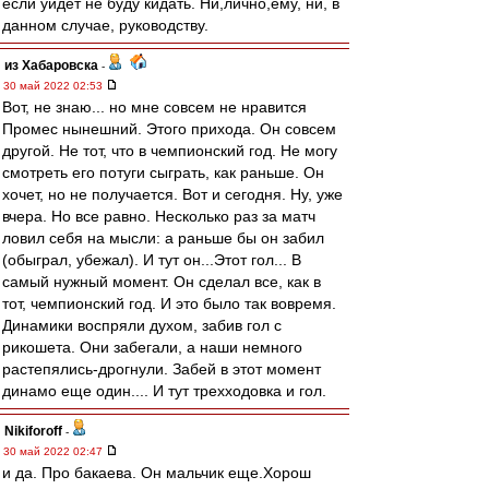
если уйдет не буду кидать. Ни,лично,ему, ни, в
данном случае, руководству.
из Хабаровска
-
30 май 2022 02:53
Вот, не знаю... но мне совсем не нравится
Промес нынешний. Этого прихода. Он совсем
другой. Не тот, что в чемпионский год. Не могу
смотреть его потуги сыграть, как раньше. Он
хочет, но не получается. Вот и сегодня. Ну, уже
вчера. Но все равно. Несколько раз за матч
ловил себя на мысли: а раньше бы он забил
(обыграл, убежал). И тут он...Этот гол... В
самый нужный момент. Он сделал все, как в
тот, чемпионский год. И это было так вовремя.
Динамики воспряли духом, забив гол с
рикошета. Они забегали, а наши немного
растепялись-дрогнули. Забей в этот момент
динамо еще один.... И тут трехходовка и гол.
Nikiforoff
-
30 май 2022 02:47
и да. Про бакаева. Он мальчик еще.Хорош