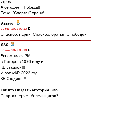
утром...
А сегодня ...Победа!!!
Боже! "Спартак" храни!
Авверс
-
30 май 2022 00:13
Спасибо, парни! Спасибо, братья! С победой!
SAS
-
30 май 2022 00:10
Вспомнился ЗМ
в Питере в 1996 году и
КБ стадион!!!
И вот ФКР. 2022 год.
КБ Стадион!!!
Так что Пиздят некоторые, что
Спартак теряет болельщиков?!
Нас Море...Океан!!!!!
А что ВВ?...