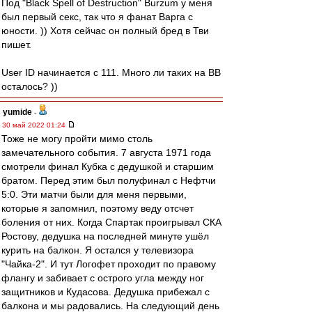
Под "Black Spell of Destruction" Burzum у меня
был первый секс, так что я фанат Варга с
юности. )) Хотя сейчас он полный бред в Тви
пишет.
User ID начинается с 111. Много ли таких на ВВ
осталось? ))
yumide
-
30 май 2022 01:24
Тоже не могу пройти мимо столь
замечательного события. 7 августа 1971 года
смотрели финал Кубка с дедушкой и старшим
братом. Перед этим был полуфинал с Нефтчи
5:0. Эти матчи были для меня первыми,
которые я запомнил, поэтому веду отсчет
боления от них. Когда Спартак проигрывал СКА
Ростову, дедушка на последней минуте ушёл
курить на балкон. Я остался у телевизора
"Чайка-2". И тут Логофет проходит по правому
флангу и забивает с острого угла между ног
защитников и Кудасова. Дедушка прибежал с
балкона и мы радовались. На следующий день