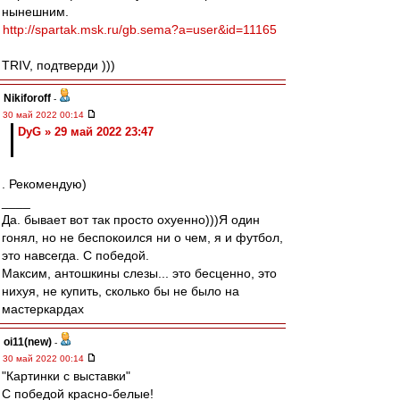
нынешним.
http://spartak.msk.ru/gb.sema?a=user&id=11165
TRIV, подтверди )))
Nikiforoff
-
30 май 2022 00:14
DyG » 29 май 2022 23:47
. Рекомендую)
____
Да. бывает вот так просто охуенно)))Я один
гонял, но не беспокоился ни о чем, я и футбол,
это навсегда. С победой.
Максим, антошкины слезы... это бесценно, это
нихуя, не купить, сколько бы не было на
мастеркардах
oi11(new)
-
30 май 2022 00:14
"Картинки с выставки"
С победой красно-белые!