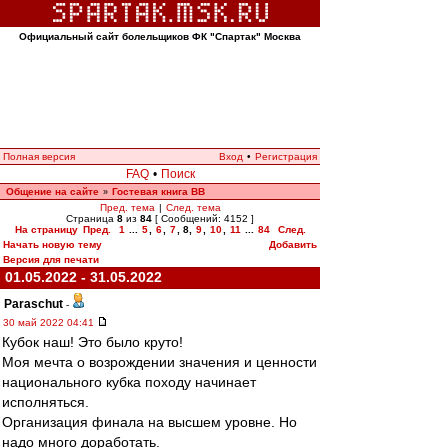
Официальный сайт болельщиков ФК "Спартак" Москва
Полная версия
Вход
•
Регистрация
FAQ
•
Поиск
Общение на сайте
Гостевая книга ВВ
»
Пред. тема
|
След. тема
Страница
8
из
84
[ Сообщений: 4152 ]
На страницу
Пред.
1
...
5
,
6
,
7
,
8
,
9
,
10
,
11
...
84
След.
Начать новую тему
Добавить
Версия для печати
01.05.2022 - 31.05.2022
Paraschut
-
30 май 2022 04:41
Кубок наш! Это было круто!
Моя мечта о возрождении значения и ценности
национального кубка походу начинает
исполняться.
Организация финала на высшем уровне. Но
надо много доработать.