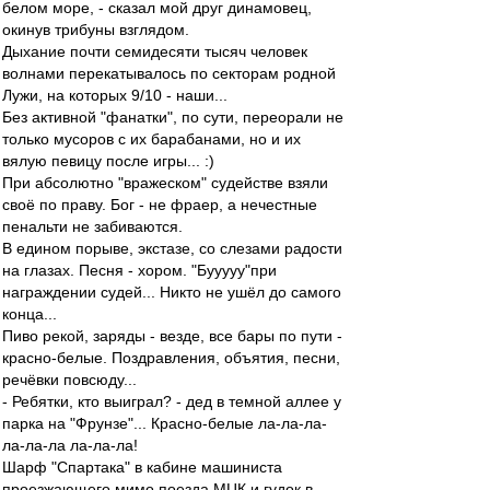
белом море, - сказал мой друг динамовец,
окинув трибуны взглядом.
Дыхание почти семидесяти тысяч человек
волнами перекатывалось по секторам родной
Лужи, на которых 9/10 - наши...
Без активной "фанатки", по сути, переорали не
только мусоров с их барабанами, но и их
вялую певицу после игры... :)
При абсолютно "вражеском" судействе взяли
своё по праву. Бог - не фраер, а нечестные
пенальти не забиваются.
В едином порыве, экстазе, со слезами радости
на глазах. Песня - хором. "Бууууу"при
награждении судей... Никто не ушёл до самого
конца...
Пиво рекой, заряды - везде, все бары по пути -
красно-белые. Поздравления, объятия, песни,
речёвки повсюду...
- Ребятки, кто выиграл? - дед в темной аллее у
парка на "Фрунзе"... Красно-белые ла-ла-ла-
ла-ла-ла ла-ла-ла!
Шарф "Спартака" в кабине машиниста
проезжающего мимо поезда МЦК и гудок в