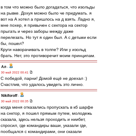
в том что можно было догадаться, что изольды
на рывке. Дохуя можно было че придумать. я
вот на А хотел а пришлось на д взять. Ладно я,
мне похер, я привычен с сектора на сектор
прыгать и через заборы между даже
перелезать. Но тут я один был. А с детьми если
бы, пошел?
Круги наворачивать в толпе? Или у изольд
брать. Нет, это противоречит моим принципам.
Ал
-
30 май 2022 00:41
С победой, парни! Домой ещё не доехал :)
Счастлив, что удалось увидеть это лично.
Nikiforoff
-
30 май 2022 00:35
когда меня отказались пропускать в кб шарфе
на снктор, я пошел прямым путем, молодежь
сказала, здесь нельзя проходить и ниибет,
спросил, где командиры ваши, указали где,
пообщался с командирами, они сказали