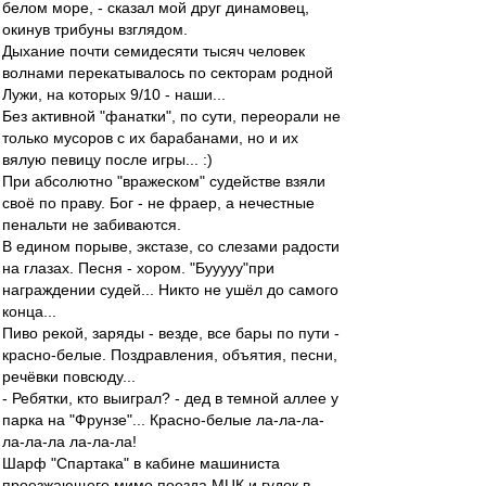
белом море, - сказал мой друг динамовец,
окинув трибуны взглядом.
Дыхание почти семидесяти тысяч человек
волнами перекатывалось по секторам родной
Лужи, на которых 9/10 - наши...
Без активной "фанатки", по сути, переорали не
только мусоров с их барабанами, но и их
вялую певицу после игры... :)
При абсолютно "вражеском" судействе взяли
своё по праву. Бог - не фраер, а нечестные
пенальти не забиваются.
В едином порыве, экстазе, со слезами радости
на глазах. Песня - хором. "Бууууу"при
награждении судей... Никто не ушёл до самого
конца...
Пиво рекой, заряды - везде, все бары по пути -
красно-белые. Поздравления, объятия, песни,
речёвки повсюду...
- Ребятки, кто выиграл? - дед в темной аллее у
парка на "Фрунзе"... Красно-белые ла-ла-ла-
ла-ла-ла ла-ла-ла!
Шарф "Спартака" в кабине машиниста
проезжающего мимо поезда МЦК и гудок в