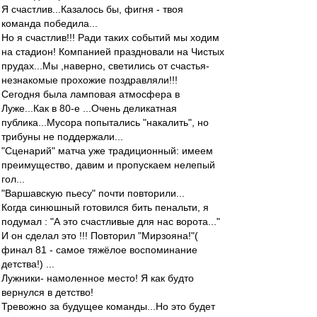
Я счастлив...Казалось бы, фигня - твоя
команда победила...
Но я счастлив!!! Ради таких событий мы ходим
на стадион! Компанией праздновали на Чистых
прудах...Мы ,наверно, светились от счастья-
незнакомые прохожие поздравляли!!!
Сегодня была ламповая атмосфера в
Луже...Как в 80-е ...Очень деликатная
публика...Мусора попытались "накалить", но
трибуны не поддержали...
"Сценарий" матча уже традиционный: имеем
преимущество, давим и пропускаем нелепый
гол...
"Варшавскую пьесу" почти повторили...
Когда синюшный готовился бить пенальти, я
подумал : "А это счастливые для нас ворота..."
И он сделал это !!! Повторил "Мирзояна!"(
финал 81 - самое тяжёлое воспоминание
детства!) ...
Лужники- намоленное место! Я как будто
вернулся в детство!
Тревожно за будущее команды...Но это будет