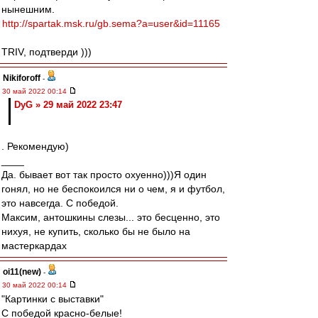
нынешним.
http://spartak.msk.ru/gb.sema?a=user&id=11165
TRIV, подтверди )))
Nikiforoff
-
30 май 2022 00:14
DyG » 29 май 2022 23:47
. Рекомендую)
____
Да. бывает вот так просто охуенно)))Я один
гонял, но не беспокоился ни о чем, я и футбол,
это навсегда. С победой.
Максим, антошкины слезы... это бесценно, это
нихуя, не купить, сколько бы не было на
мастеркардах
oi11(new)
-
30 май 2022 00:14
"Картинки с выставки"
С победой красно-белые!