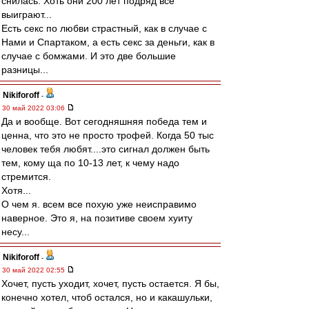
снилась. Хоть они 200 лет подряд все
выиграют...
Есть секс по любви страстный, как в случае с
Нами и Спартаком, а есть секс за деньги, как в
случае с бомжами. И это две большие
разницы...
Nikiforoff
-
30 май 2022 03:06
Да и вообще. Вот сегодняшняя победа тем и
ценна, что это не просто трофей. Когда 50 тыс
человек тебя любят....это сигнал должен быть
тем, кому ща по 10-13 лет, к чему надо
стремится.
Хотя...
О чем я. всем все похую уже неисправимо
наверное. Это я, на позитиве своем хуиту
несу...
Nikiforoff
-
30 май 2022 02:55
Хочет, пусть уходит, хочет, пусть остается. Я бы,
конечно хотел, чтоб остался, но и какашульки,