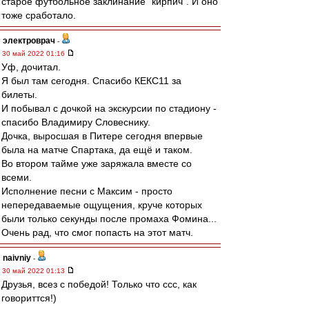
старое футбольное заклинание "кирпич". И оно
тоже сработало.
электроврач
-
30 май 2022 01:16
Уф, дочитал.
Я был там сегодня. Спасибо КЕКС11 за
билеты.
И побывал с дочкой на экскурсии по стадиону -
спасибо Владимиру Словеснику.
Дочка, выросшая в Питере сегодня впервые
была на матче Спартака, да ещё и таком.
Во втором тайме уже заряжала вместе со
всеми.
Исполнение песни с Максим - просто
непередаваемые ощущения, круче которых
были только секунды после промаха Фомина...
Очень рад, что смог попасть на этот матч.
naivniy
-
30 май 2022 01:13
Друзья, всез с победой! Только что ссс, как
говориттся!)