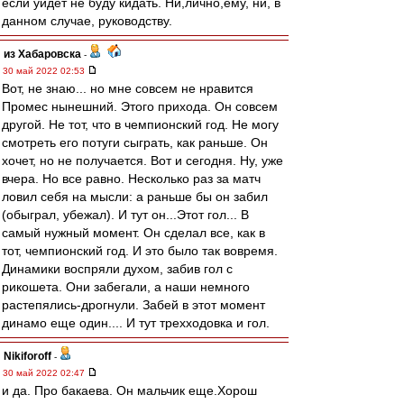
если уйдет не буду кидать. Ни,лично,ему, ни, в
данном случае, руководству.
из Хабаровска
-
30 май 2022 02:53
Вот, не знаю... но мне совсем не нравится
Промес нынешний. Этого прихода. Он совсем
другой. Не тот, что в чемпионский год. Не могу
смотреть его потуги сыграть, как раньше. Он
хочет, но не получается. Вот и сегодня. Ну, уже
вчера. Но все равно. Несколько раз за матч
ловил себя на мысли: а раньше бы он забил
(обыграл, убежал). И тут он...Этот гол... В
самый нужный момент. Он сделал все, как в
тот, чемпионский год. И это было так вовремя.
Динамики воспряли духом, забив гол с
рикошета. Они забегали, а наши немного
растепялись-дрогнули. Забей в этот момент
динамо еще один.... И тут трехходовка и гол.
Nikiforoff
-
30 май 2022 02:47
и да. Про бакаева. Он мальчик еще.Хорош