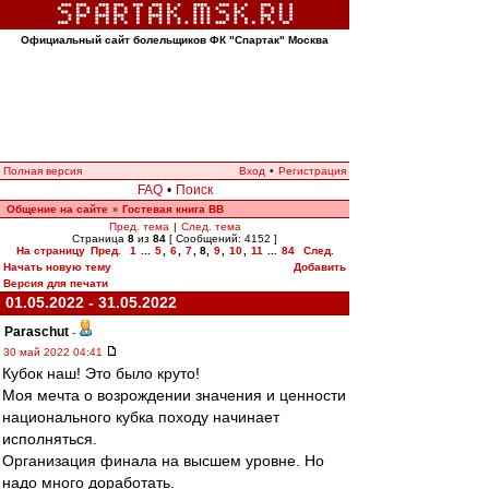
Официальный сайт болельщиков ФК "Спартак" Москва
Полная версия
Вход
•
Регистрация
FAQ
•
Поиск
Общение на сайте
Гостевая книга ВВ
»
Пред. тема
|
След. тема
Страница
8
из
84
[ Сообщений: 4152 ]
На страницу
Пред.
1
...
5
,
6
,
7
,
8
,
9
,
10
,
11
...
84
След.
Начать новую тему
Добавить
Версия для печати
01.05.2022 - 31.05.2022
Paraschut
-
30 май 2022 04:41
Кубок наш! Это было круто!
Моя мечта о возрождении значения и ценности
национального кубка походу начинает
исполняться.
Организация финала на высшем уровне. Но
надо много доработать.