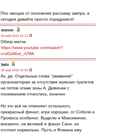
Ппо эмоции от посезения расскажу завтра, а
сегодня давайте просто порадуемся!
teorver
-
30 май 2022 01:12
Обзор матча
https://www.youtube.com/watch?
v=dGaMze_rOWk
batu
-
30 май 2022 01:03
Ах, да. Отдельные слова "уважения"
организаторам за отсутствие мужских туалетов
на пятом этаже зоны А. Девчонки с
пониманием отнеслись, конечно.
Но это всё не отменяет остального,
прекрасный финал, игра хорошая, от Соболя и
Промеса особенно. Выделю и Максименко,
внезапно, не великий я фанат Сани, но
отстоял нормально. Пусть и Фомина ему