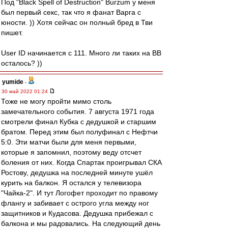
Под "Black Spell of Destruction" Burzum у меня
был первый секс, так что я фанат Варга с
юности. )) Хотя сейчас он полный бред в Тви
пишет.
User ID начинается с 111. Много ли таких на ВВ
осталось? ))
yumide
-
30 май 2022 01:24
Тоже не могу пройти мимо столь
замечательного события. 7 августа 1971 года
смотрели финал Кубка с дедушкой и старшим
братом. Перед этим был полуфинал с Нефтчи
5:0. Эти матчи были для меня первыми,
которые я запомнил, поэтому веду отсчет
боления от них. Когда Спартак проигрывал СКА
Ростову, дедушка на последней минуте ушёл
курить на балкон. Я остался у телевизора
"Чайка-2". И тут Логофет проходит по правому
флангу и забивает с острого угла между ног
защитников и Кудасова. Дедушка прибежал с
балкона и мы радовались. На следующий день