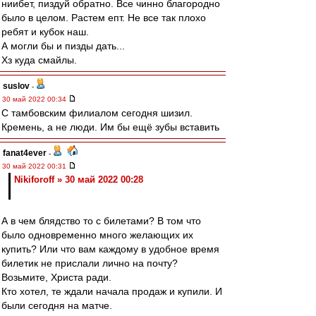
ниибет, пиздуй обратно. Все чинно благородно
было в целом. Растем епт. Не все так плохо
ребят и кубок наш.
А могли бы и пизды дать...
Хз куда смайлы.
suslov
-
30 май 2022 00:34
С тамбовским филиалом сегодня шизил.
Кремень, а не люди. Им бы ещё зубы вставить
fanat4ever
-
30 май 2022 00:31
Nikiforoff » 30 май 2022 00:28
А в чем блядство то с билетами? В том что
было одновременно много желающих их
купить? Или что вам каждому в удобное время
билетик не прислали лично на почту?
Возьмите, Христа ради.
Кто хотел, те ждали начала продаж и купили. И
были сегодня на матче.