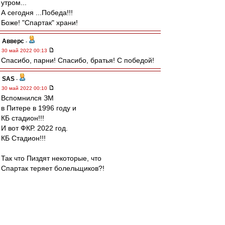
утром...
А сегодня ...Победа!!!
Боже! "Спартак" храни!
Авверс
-
30 май 2022 00:13
Спасибо, парни! Спасибо, братья! С победой!
SAS
-
30 май 2022 00:10
Вспомнился ЗМ
в Питере в 1996 году и
КБ стадион!!!
И вот ФКР. 2022 год.
КБ Стадион!!!
Так что Пиздят некоторые, что
Спартак теряет болельщиков?!
Нас Море...Океан!!!!!
А что ВВ?...