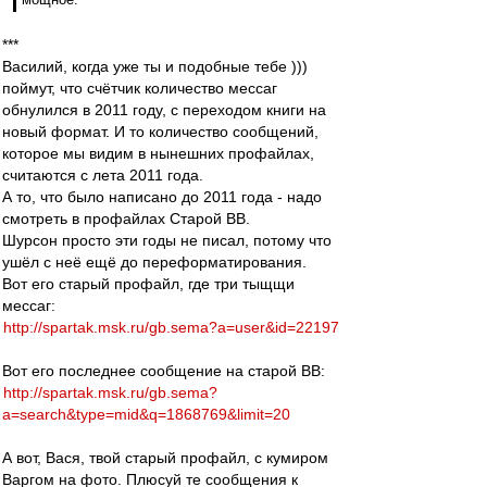
***
Василий, когда уже ты и подобные тебе )))
поймут, что счётчик количество мессаг
обнулился в 2011 году, с переходом книги на
новый формат. И то количество сообщений,
которое мы видим в нынешних профайлах,
считаются с лета 2011 года.
А то, что было написано до 2011 года - надо
смотреть в профайлах Старой ВВ.
Шурсон просто эти годы не писал, потому что
ушёл с неё ещё до переформатирования.
Вот его старый профайл, где три тыщщи
мессаг:
http://spartak.msk.ru/gb.sema?a=user&id=22197
Вот его последнее сообщение на старой ВВ:
http://spartak.msk.ru/gb.sema?
a=search&type=mid&q=1868769&limit=20
А вот, Вася, твой старый профайл, с кумиром
Варгом на фото. Плюсуй те сообщения к