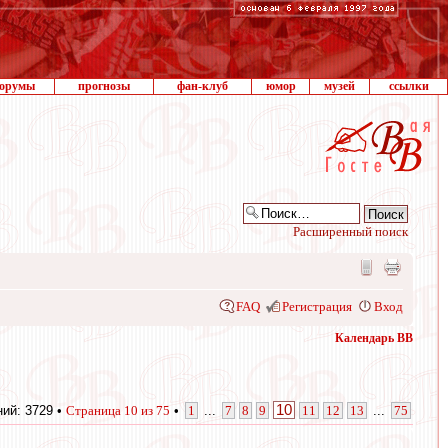
орумы
прогнозы
фан-клуб
юмор
музей
ссылки
Расширенный поиск
FAQ
Регистрация
Вход
Календарь ВВ
10
ий: 3729 •
Страница
10
из
75
•
1
...
7
8
9
11
12
13
...
75