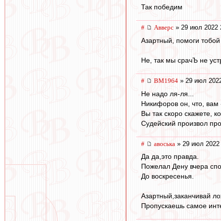
Так победим
#
Авверс
» 29 июл 2022 
Азартный, помоги тобой
Не, так мы срачЪ не уст
#
BM1964
» 29 июл 2022
Не надо ля-ля...
Никифоров он, что, вам
Вы так скоро скажете, к
Судейский произвол про
#
авоська
» 29 июл 2022 
Да да,это правда.
Пожелал Дену вчера спо
До воскресенья.
Азартный,заканчивай ло
Пропускаешь самое инт