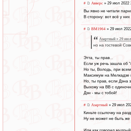
#
Авверс
» 29 июл 2022 
Вы явно не читали парня
В сторону: вот всё у них 
#
BM1964
» 29 июл 2022
Азартный » 29 июл
но на гостевой Сов
Этта, ты прав...
Если уж речь зашла об "
Но ты, Володь, при все
Максимум на Мелкадзе (
Но, ты прав, если Дэна 
Выхожу на ВВ с одиночн
Дэн - мы с тобой!
#
Азартный
» 29 июл 202
Киньте ссылочку на раз
Ну не может не быть же 
Или как говорил мудры