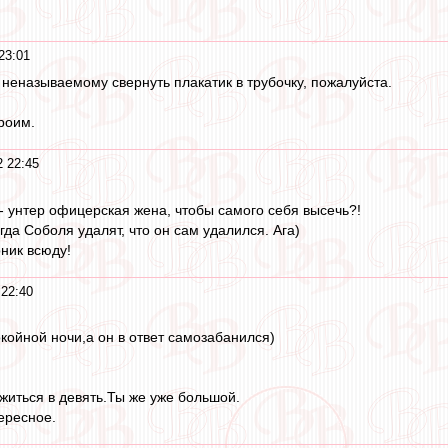
23:01
 неназываемому свернуть плакатик в трубочку, пожалуйста.
роим.
 22:45
 - унтер офицерская жена, чтобы самого себя высечь?!
огда Соболя удалят, что он сам удалился. Ага)
ник всюду!
22:40
койной ночи,а он в ответ самозабанился)
житься в девять.Ты же уже большой.
ересное.