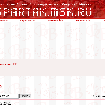
оманда
карта мира
магазин ВВ
гостевая ВВ
ф
вая книга ВВ
22
Сообщен
2 23:51