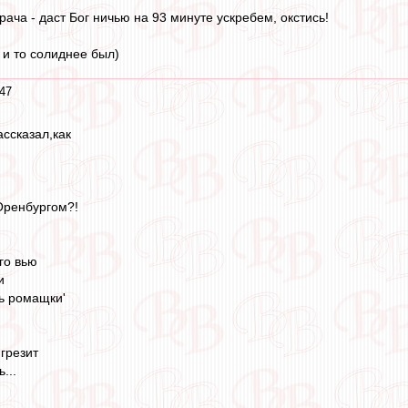
рача - даст Бог ничью на 93 минуте ускребем, окстись!
и то солиднее был)
47
ссказал,как
Оренбургом?!
го вью
и
ль ромащки'
 грезит
...