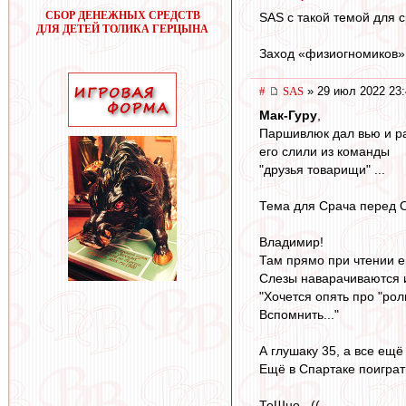
СБОР ДЕНЕЖНЫХ СРЕДСТВ
SAS с такой темой для с
ДЛЯ ДЕТЕЙ ТОЛИКА ГЕРЦЫНА
Заход «физиогномиков» 
#
SAS
» 29 июл 2022 23:
Мак-Гуру
,
Паршивлюк дал вью и ра
его слили из команды
"друзья товарищи" ...
Тема для Срача перед 
Владимир!
Там прямо при чтении е
Слезы наварачиваются 
"Хочется опять про "ро
Вспомнить..."
А глушаку 35, а все ещё
Ещё в Спартаке поиграть
ТоШно...((