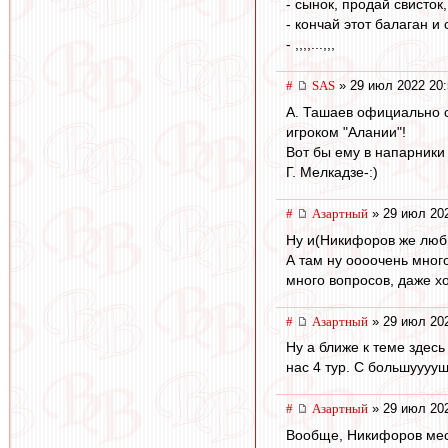
- сынок, продай свисток
- кончай этот балаган и
- ,,,,...,,,
#
SAS
» 29 июл 2022 20:
А. Ташаев официально 
игроком "Алании"!
Вот бы ему в напарники
Г. Мелкадзе-:)
#
Азартный
» 29 июл 202
Ну и(Никифоров же люби
А там ну оооочень много
много вопросов, даже х
#
Азартный
» 29 июл 202
Ну а ближе к теме здес
нас 4 тур. С большуууущ
#
Азартный
» 29 июл 202
Вообще, Никифоров мес