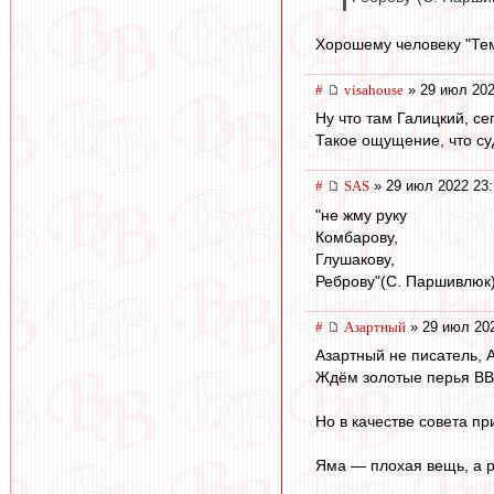
Хорошему человеку "Тем
#
visahouse
» 29 июл 202
Ну что там Галицкий, с
Такое ощущение, что су
#
SAS
» 29 июл 2022 23:
"не жму руку
Комбарову,
Глушакову,
Реброву"(С. Паршивлюк
#
Азартный
» 29 июл 202
Азартный не писатель, 
Ждём золотые перья ВВ.
Но в качестве совета п
Яма — плохая вещь, а р