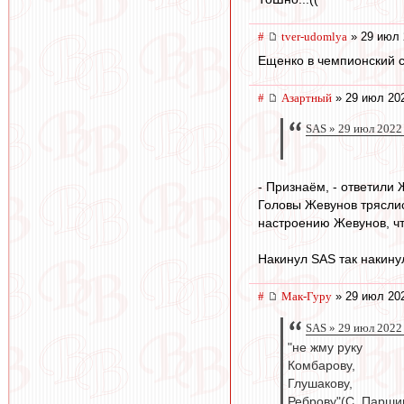
#
tver-udomlya
» 29 июл 
Ещенко в чемпионский с
#
Азартный
» 29 июл 202
SAS » 29 июл 2022
- Признаём, - ответили
Головы Жевунов тряслис
настроению Жевунов, чт
Накинул SAS так накинул
#
Мак-Гуру
» 29 июл 202
SAS » 29 июл 2022
"не жму руку
Комбарову,
Глушакову,
Реброву"(С. Парши