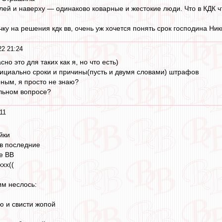
лей и наверху — одинаково коварные и жестокие люди. Что в КДК ч
ку на решения кдк вв, очень уж хочется понять срок господина Ни
2 21:24
сно это для таких как я, но что есть)
ициально сроки и причины(пусть и двумя словами) штрафов
еным, я просто не знаю?
льном вопросе?
11
йки
 в последние
те ВВ
хх((
им неслось:
ю и свисти жопой