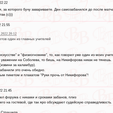
22:22
, за которого бучу завариваете. Ден самозабанился до после матч
так (с)))
 21:55
 2022 20:12
етов один из главных учителей
искусстве" и "физиогномике", то, как говорил уже один из моих учит
м уважении на Соболева, то бишь, на Никифорова никак не тянешь.
извини за каламбур).
забанили это очень обидно.
ым пикетом и плакатом "Руки прочь от Никифорова"!
2 21:45
дел форума с никами и сроками забанов, плиз
его на гостевой, где так яро обсуждают судейскую справедливость.
й Страшила