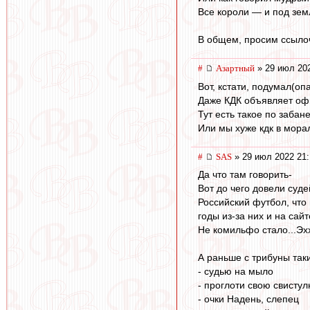
Все короли — и под зем
В общем, просим ссылоч
#
Азартный
» 29 июл 202
Вот, кстати, подумал(опа
Даже КДК объявляет оф
Тут есть такое по забан
Или мы хуже кдк в мора
#
SAS
» 29 июл 2022 21:
Да что там говорить-
Вот до чего довели суде
Российский футбол, что
годы из-за них и на сай
Не комильфо стало...Эхх
А раньше с трибуны так
- судью на мыло
- проглоти свою свистул
- очки Надень, слепец