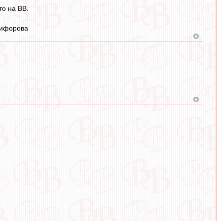
то на ВВ.
кифорова