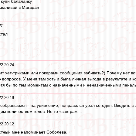
, купи балалайку
 сваливай в Магадан
51
стал
2 20:24
т хет-триками или покерами сообщения забивать?) Почему нет во
 вопросов. У меня там хоть и была личная выгода в результате и ко
отя бы по тем моментам с назначенными и неназначенными пеналь
2 20:19
ь собравшихся - на удивление, понравился урал сегодня. Вводить в
им количеством голов. Но то «завтра»....
2 20:12
тный мне напоминает Соболева.