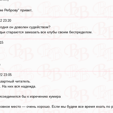
е Реброву" привет..
2 23:20
егодня он доволен судейством?
дьи стараются замазать все клубы своим беспределом.
15
)
2 23:05
Азартный читатель.
 На них вся надежда.
рисоединился бы к изречению кумира
овное место — очень хорошо. Если мы будем все время ехать по р