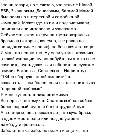
Что ни говори, но я считаю, что зенит с Шавой,
БББ, Зыряновым, Денисовым, Багамой Мамой
был реально интересной и самобытной
командой. Может где-то им и подсвистывали,
но играли они интересно и узнаваемо.
Сейчас это какая то труппа третьеразрядных
бразилов (которые, конечно, все равно на
порядок сильнее наших), но безо всякого лица.
И мне это непонятно. Ну если уж мы оказались
в такой изоляции, ну попробуйте вы что-то свое
сочинить, пусть даже вы и соберете по сусекам
всячких Бакаевых, Сергеевых... Нафига тут
"134-ю сборную южной америки" то
создавать.... тем более, если вы так гонитесь за
"народной любовью".
У меня тут есть толика оптимизма.
Во-первых, потому что Спартак выбрал сейчас
более верный, пусть и более трудный путь.
А во-вторых, опыт показывает, что куча бразил
в одном месте рано или поздно устроит
ламбаду и фестиваль.
Заболит пятка, заболеет мама и еще хз, что