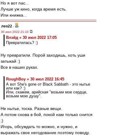
Но я вот пас...
Лучше уж кино, когда время есть.
Или книжка...
лео22
-
30 июл 2022 21:10
Влэйд » 30 июл 2022 17:05
Превратилась? :)
Ну превратили. Порой заходишь, хоть уши
затыкай :)
Все в наших руках.
RoughBoy » 30 июл 2022 16:45
А вот She's gone от Black Sabbath - это нытье
или как? :)
Или, скажем, арийская "возьми мое сердце,
возьми мою душу".
Не нытье, тоска. Разные вещи.
А потом снова в бой, покой нам только снится
;)
Игорь, обсуждать то можно, и нужно, и
выражать свое негодование поэтому поводу.