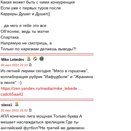
Какая может быть с ними конкуренция
Если уже с первых туров после
Карреры Душат и Душат((
...да чего я тебе это все
Об'ясняю, ведь ты матчи
Спартака
Напрямую не смотришь, а
Только по нарезкам делаешь выводы?!
Mike Lebedev
-
30 июл 2022 22:13
Из летней лирики сегодня "Мясо в горшочке",
коллаборация рубрик "Иафудболе" и "Жранина
в ленте" :-)
https://zen.yandex.ru/media/mike_lebede ...
cadc65aa42
slava1
-
30 июл 2022 22:02
АПЛ конечно лига мощная.Только буква А
мешает наслаждаться зрелищем.Где ты
английский футбол?Не третий же дивизион