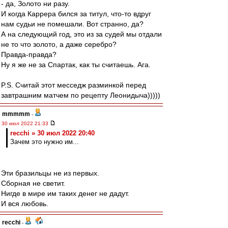
- да, Золото ни разу.
И когда Каррера бился за титул, что-то вдруг
нам судьи не помешали. Вот странно, да?
А на следующий год, это из за судей мы отдали
не то что золото, а даже серебро?
Правда-правда?
Ну я же не за Спартак, как ты считаешь. Ага.
P.S. Считай этот месседж разминкой перед
завтрашним матчем по рецепту Леонидыча)))))
mmmmm
-
30 июл 2022 21:33
recchi » 30 июл 2022 20:40
Зачем это нужно им...
Эти бразильцы не из первых.
Сборная не светит.
Нигде в мире им таких денег не дадут.
И вся любовь.
recchi
-