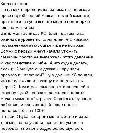
Когда это есть.
Но на книге продолжают заниматься поиском
пресловутой черной кошки в темной комнате,
притягивая за уши все что можно под теорию,
словно магнитом.
Взять матч Зенита с КС. Блин, да там такая
разница в уровне исполнителей, что никакая
поставленная атакующая игра не поможет.
Бомжи с первых минут начали утюжить,
самарцы просто не выдержали этого давления.
И как следствие ошибки. А что судье делать,
если к 12 минуте они дважды нарушили
правила в штрафной? Ну а дальше КС поняли,
что не сдюжили и разницу им не отыграть.
Первый. Там игрок самарцев отставленной в
сторону рукой прервал траекторию полета
мяча в момент обыгрыша. Сорвал атакующие
действия, и раньше такой пеналь тоже
поставили бы на 100%.
Второй. Якуба, которого менять хотели из-за
травмы, но не успели, просто не успел на
перехват и попал в бедро более шустрого