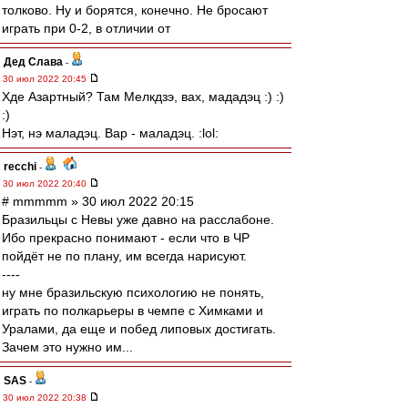
толково. Ну и борятся, конечно. Не бросают
играть при 0-2, в отличии от
Дед Слава
-
30 июл 2022 20:45
Хде Азартный? Там Мелкдзэ, вах, мададэц :) :)
:)
Нэт, нэ маладэц. Вар - маладэц. :lol:
recchi
-
30 июл 2022 20:40
# mmmmm » 30 июл 2022 20:15
Бразильцы с Невы уже давно на расслабоне.
Ибо прекрасно понимают - если что в ЧР
пойдёт не по плану, им всегда нарисуют.
----
ну мне бразильскую психологию не понять,
играть по полкарьеры в чемпе с Химками и
Уралами, да еще и побед липовых достигать.
Зачем это нужно им...
SAS
-
30 июл 2022 20:38