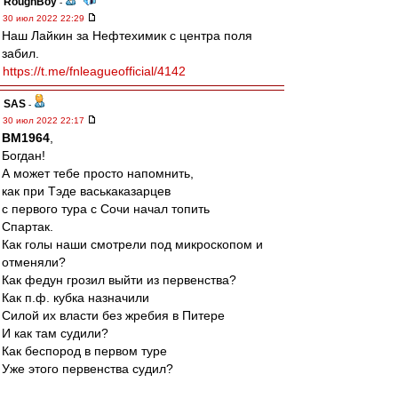
RoughBoy
-
30 июл 2022 22:29
Наш Лайкин за Нефтехимик с центра поля
забил.
https://t.me/fnleagueofficial/4142
SAS
-
30 июл 2022 22:17
BM1964
,
Богдан!
А может тебе просто напомнить,
как при Тэде васькаказарцев
с первого тура с Сочи начал топить
Спартак.
Как голы наши смотрели под микроскопом и
отменяли?
Как федун грозил выйти из первенства?
Как п.ф. кубка назначили
Силой их власти без жребия в Питере
И как там судили?
Как беспород в первом туре
Уже этого первенства судил?