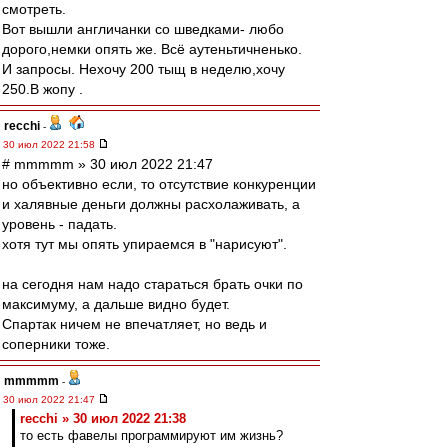
смотреть.
Вот вышли англичанки со шведками- любо
дорого,немки опять же. Всё аутеньтичненько.
И запросы. Нехочу 200 тыщ в неделю,хочу
250.В жопу .
recchi
-
30 июл 2022 21:58
# mmmmm » 30 июл 2022 21:47
но объективно если, то отсутствие конкуренции
и халявные деньги должны расхолаживать, а
уровень - падать.
хотя тут мы опять упираемся в "нарисуют".
на сегодня нам надо стараться брать очки по
максимуму, а дальше видно будет.
Спартак ничем не впечатляет, но ведь и
соперники тоже.
mmmmm
-
30 июл 2022 21:47
recchi » 30 июл 2022 21:38
то есть фавелы программируют им жизнь?