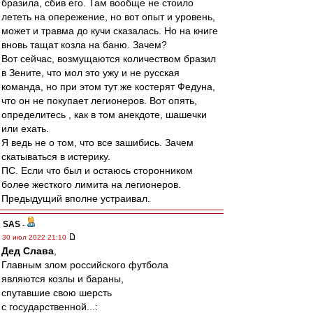
бразила, сбив его. Там вообще не стоило
лететь на опережение, но вот опыт и уровень,
может и травма до кучи сказалась. Но на книге
вновь тащат козла на баню. Зачем?
Вот сейчас, возмущаются количеством бразил
в Зените, что мол это ужу и не русская
команда, но при этом тут же костерят Федуна,
что он не покупает легионеров. Вот опять,
определитесь , как в том анекдоте, шашечки
или ехать.
Я ведь не о том, что все зашибись. Зачем
скатываться в истерику.
ПС. Если что был и остаюсь сторонником
более жесткого лимита на легионеров.
Предыдущий вполне устраивал.
SAS
-
30 июл 2022 21:10
Дед Слава
,
Главным злом российского футбола
являются козлы и бараны,
спутавшие свою шерсть
с государственной...: