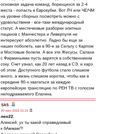
основная задача команд, борющихся за 2-4
места - попасть в Еврокубки. Вот ЛЧ или ЧЕ/ЧМ
на уровне сборных посмотреть можно с
удовольствием - все-таки международный
статус. А местечковые разборки элитных
пацанов с Манчестера и Ливерпуля не
интересуют абсолютно. Ладно бы еще за
наших поболеть, как в 90-е за Сельту с Карпом
и Мостовым болели. А все эти Жесусы, Салахи
с Фирминьями пусть варятся в собственником
соку. Счет узнал, как 20 лет назад в СЭ, и харэ
об этом. Доступного футбола стало слишком
много, а жизнь слишком коротка, чтобы как в
середине 90-х хвататься за каждую
европейскую трансляцию по РЕН ТВ с голосом
неподражаемого Елагина.
SAS
-
30 июл 2022 21:21
лео22
,
Алексей, ух ты какой справедливый
к бАмжам?!