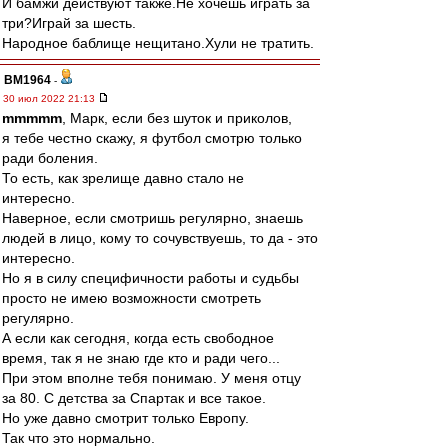
И бамжи действуют также.Не хочешь играть за
три?Играй за шесть.
Народное баблище нещитано.Хули не тратить.
BM1964
-
30 июл 2022 21:13
mmmmm
, Марк, если без шуток и приколов,
я тебе честно скажу, я футбол смотрю только
ради боления.
То есть, как зрелище давно стало не
интересно.
Наверное, если смотришь регулярно, знаешь
людей в лицо, кому то сочувствуешь, то да - это
интересно.
Но я в силу специфичности работы и судьбы
просто не имею возможности смотреть
регулярно.
А если как сегодня, когда есть свободное
время, так я не знаю где кто и ради чего...
При этом вполне тебя понимаю. У меня отцу
за 80. С детства за Спартак и все такое.
Но уже давно смотрит только Европу.
Так что это нормально.