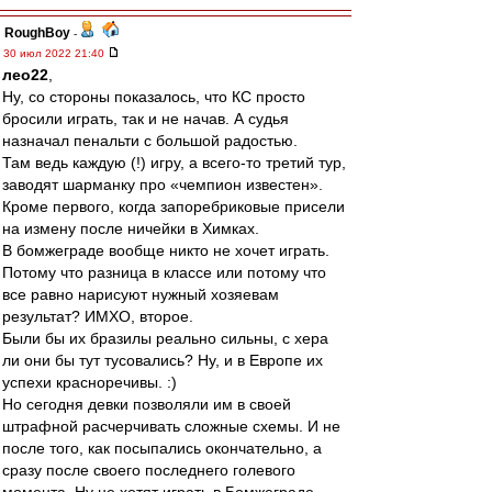
RoughBoy
-
30 июл 2022 21:40
лео22
,
Ну, со стороны показалось, что КС просто
бросили играть, так и не начав. А судья
назначал пенальти с большой радостью.
Там ведь каждую (!) игру, а всего-то третий тур,
заводят шарманку про «чемпион известен».
Кроме первого, когда запоребриковые присели
на измену после ничейки в Химках.
В бомжеграде вообще никто не хочет играть.
Потому что разница в классе или потому что
все равно нарисуют нужный хозяевам
результат? ИМХО, второе.
Были бы их бразилы реально сильны, с хера
ли они бы тут тусовались? Ну, и в Европе их
успехи красноречивы. :)
Но сегодня девки позволяли им в своей
штрафной расчерчивать сложные схемы. И не
после того, как посыпались окончательно, а
сразу после своего последнего голевого