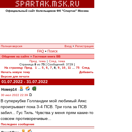
Официальный сайт болельщиков ФК "Спартак" Москва
Полная версия
Вход
•
Регистрация
FAQ
•
Поиск
Общение на сайте
Гостевая книга ВВ
»
Пред. тема
|
След. тема
Страница
8
из
75
[ Сообщений: 3729 ]
На страницу
Пред.
1
...
5
,
6
,
7
,
8
,
9
,
10
,
11
...
75
След.
Начать новую тему
Добавить
Версия для печати
01.07.2022 - 31.07.2022
Номер14
-
30 июл 2022 22:39
В суперкубке Голландии мой любимый Аякс
проигрывает пока 3-4 ПСВ. Три гола за ПСВ
забил... Гус Тиль. Чувства у меня прям какие-то
совсем противоречивые...
Последнее сообщение