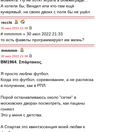
момента. Ну не хотят играть в Бомжеграде...
А хотели бы, Вендел или кто-там ещё
кучерявый, на своих двоих с поля бы не ушёл.
recchi
-
30 июл 2022 21:38
# mmmmm » 30 июл 2022 21:33
то есть фавелы программируют им жизнь?
mmmmm
-
30 июл 2022 21:38
BM1964
,
Σπάρτακος
,
Я просто люблю футбол.
Когда это футбол, соревнование, а не расписка
в получении, как в РПЛ.
Порой останавливаюсь около "сетки" в
московских дворах посмотреть, как пацаны
гоняют.
Это у меня с детства.
А Спартак это квинтэссенция моей любви к