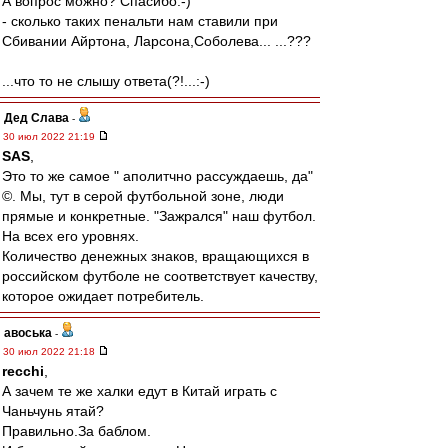
А вопрос можно? Спасибо:-)
- сколько таких пенальти нам ставили при
Сбивании Айртона, Ларсона,Соболева... ...???
...что то не слышу ответа(?!...:-)
Дед Слава
-
30 июл 2022 21:19
SAS
,
Это то же самое " аполитчно рассуждаешь, да"
©. Мы, тут в серой футбольной зоне, люди
прямые и конкретные. "Зажрался" наш футбол.
На всех его уровнях.
Количество денежных знаков, вращающихся в
российском футболе не соответствует качеству,
которое ожидает потребитель.
авоська
-
30 июл 2022 21:18
recchi
,
А зачем те же халки едут в Китай играть с
Чаньчунь ятай?
Правильно.За баблом.