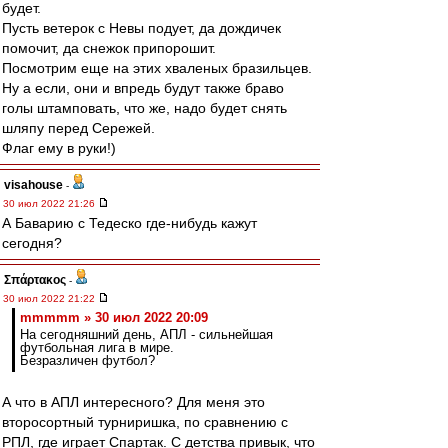
будет.
Пусть ветерок с Невы подует, да дождичек
помочит, да снежок припорошит.
Посмотрим еще на этих хваленых бразильцев.
Ну а если, они и впредь будут также браво
голы штамповать, что же, надо будет снять
шляпу перед Сережей.
Флаг ему в руки!)
visahouse
-
30 июл 2022 21:26
А Баварию с Тедеско где-нибудь кажут
сегодня?
Σπάρτακος
-
30 июл 2022 21:22
mmmmm » 30 июл 2022 20:09
На сегодняшний день, АПЛ - сильнейшая
футбольная лига в мире.
Безразличен футбол?
А что в АПЛ интересного? Для меня это
второсортный турниришка, по сравнению с
РПЛ, где играет Спартак. С детства привык, что