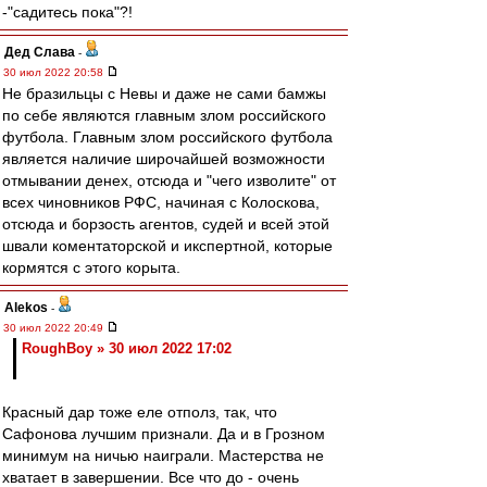
-"садитесь пока"?!
Дед Слава
-
30 июл 2022 20:58
Не бразильцы с Невы и даже не сами бамжы
по себе являются главным злом российского
футбола. Главным злом российского футбола
является наличие широчайшей возможности
отмывании денех, отсюда и "чего изволите" от
всех чиновников РФС, начиная с Колоскова,
отсюда и борзость агентов, судей и всей этой
швали коментаторской и икспертной, которые
кормятся с этого корыта.
Alekos
-
30 июл 2022 20:49
RoughBoy » 30 июл 2022 17:02
Красный дар тоже еле отполз, так, что
Сафонова лучшим признали. Да и в Грозном
минимум на ничью наиграли. Мастерства не
хватает в завершении. Все что до - очень