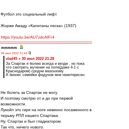
Футбол это социальный лифт.
Жоржи Амаду «Капитаны песка» (1937)
https://youtu.be/AU7zdcAIFr4
mmmmm
-
30 июл 2022 21:43
vlad45 » 30 июл 2022 21:28
За Спартак я болею всегда и везде , но пока
что смотреть мучения на поле(даже 4-1 с
Краснодаром) сродни мазохизму.
А бизнес семейки федунов мне неинтересен.
Не болеть за Спартак не могу.
И поэтому смотрю от и до при первой
возможности.
Лукойл это гиря на ноге невинно посаженного в
тюрьму РПЛ нашего Спартака.
Ну, Спартак и был гладиатором.
Так что, ничего нового.