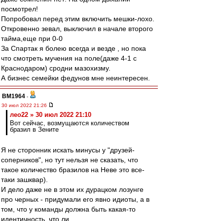
посмотрел!
Попробовал перед этим включить мешки-лохо.
Откровенно зевал, выключил в начале второго
тайма,еще при 0-0
За Спартак я болею всегда и везде , но пока
что смотреть мучения на поле(даже 4-1 с
Краснодаром) сродни мазохизму.
А бизнес семейки федунов мне неинтересен.
BM1964
-
30 июл 2022 21:26
лео22 » 30 июл 2022 21:10
Вот сейчас, возмущаются количеством
бразил в Зените
Я не сторонник искать минусы у "друзей-
соперников", но тут нельзя не сказать, что
такое количество бразилов на Неве это все-
таки зашквар).
И дело даже не в этом их дурацком лозунге
про черных - придумали его явно идиоты, а в
том, что у команды должна быть какая-то
идентичность, что ли.