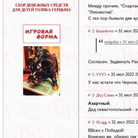
СБОР ДЕНЕЖНЫХ СРЕДСТВ
Между прочим, "Спартак
ДЛЯ ДЕТЕЙ ТОЛИКА ГЕРЦЫНА
"Локомотив".
С тех пор бывали две кру
#
fanat4ever
» 31 июл 20
sengoku » 31 июл 
Согласен. Задвинуть Ра
#
VVT5
» 31 июл 2022 2
У нас кстати что Чернов
#
Дед Слава
» 31 июл 20
Азартный
,
Дед севастопольский - э
#
SLegg
» 31 июл 2022 2
ВВсех с Победой!
Конечно же, обидно так