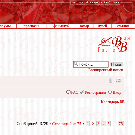
орумы
прогнозы
фан-клуб
юмор
музей
ссылки
Расширенный поиск
FAQ
Регистрация
Вход
Календарь ВВ
2
Сообщений: 3729 •
Страница
2
из
75
•
1
3
4
5
...
75