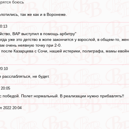
орятся боюсь
лотились, так же как и в Воронеже.
0:13
йство, ВАР выступил в помощь арбитру"
гда уже это детство в жопе закончится у взрослой, в общем-то, же
нам очень неявную точку при 2-0.
ь после Казарцева с Сочи, нашей истерики, полиграфа, мамы евой
20:10
е расслабляться, не будет.
 20:05
с победой. Полет нормальный. В реализации нужно прибавлять!!
л 2022 20:04