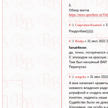
5.
Обзор матча
https://news.sportbox.ru/Vid
#
Спартачек-Казачек!
» 3
Раздолбаи))))))
#
Влэйд
» 31 июл 2022 2
fanat4ever
,
да, точно, погорячился 
С эпизодом на красную 
Там был ненужный ВАР, а
Перепутал.
#
sengoku
» 31 июл 2022
А мне начинает нравить
никакого владения ради
штрафной и создать мом
понятен, надеюсь наши
Судейство было не дома
Хлусевича, где особо и