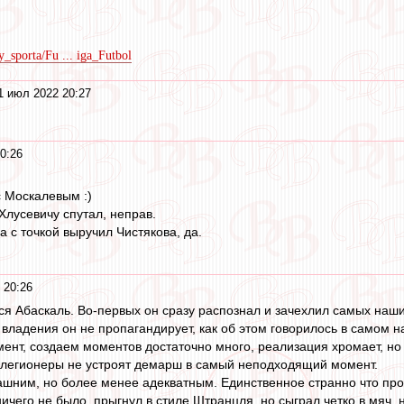
y_sporta/Fu ... iga_Futbol
1 июл 2022 20:27
0:26
с Москалевым :)
Хлусевичу спутал, неправ.
 с точкой выручил Чистякова, да.
 20:26
ся Абаскаль. Во-первых он сразу распознал и зачехлил самых наш
 владения он не пропагандирует, как об этом говорилось в самом 
ент, создаем моментов достаточно много, реализация хромает, но 
 легионеры не устроят демарш в самый неподходящий момент.
шним, но более менее адекватным. Единственное странно что про
 ничего не было, прыгнул в стиле Штранцля, но сыграл четко в мяч