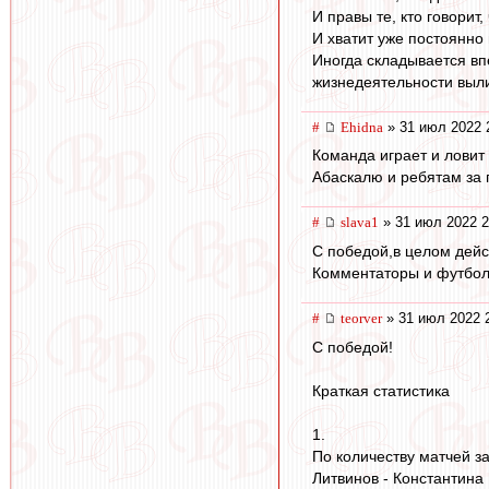
И правы те, кто говорит
И хватит уже постоянно 
Иногда складывается впе
жизнедеятельности вылит
#
Ehidna
» 31 июл 2022 
Команда играет и ловит 
Абаскалю и ребятам за 
#
slava1
» 31 июл 2022 2
С победой,в целом дейс
Комментаторы и футбол. 
#
teorver
» 31 июл 2022 
С победой!
Краткая статистика
1.
По количеству матчей з
Литвинов - Константина 