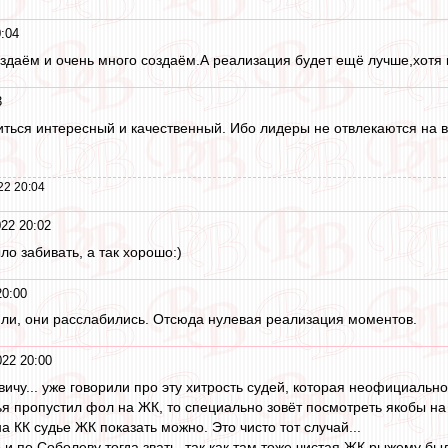
:04
здаём и очень много создаём.А реализация будет ещё лучше,хотя 
3
ться интересный и качественный. Ибо лидеры не отвлекаются на вс
22 20:04
22 20:02
о забивать, а так хорошо:)
20:00
или, они расслабились. Отсюда нулевая реализация моментов.
22 20:00
ичу... уже говорили про эту хитрость судей, которая неофициально
дья пропустил фол на ЖК, то специально зовёт посмотреть якобы на
а КК судье ЖК показать можно. Это чисто тот случай...
о и по Соболеву тогда звать, так как там тоже чистая ЖК рыжему б