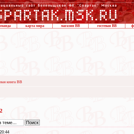
оманда
карта мира
магазин ВВ
гостевая ВВ
ф
вая книга ВВ
22
20:44