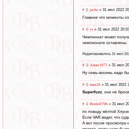
#
jacha
» 31 июл 2022 20
Главное что моменты со
#
ys
» 31 июл 2022 20:0
Чемпионат можкт получи
чемпионате оставлены.
Редактировалось 31 июл 20
#
Алекс1975
» 31 июл 20
Ну семь-восемь надо был
#
man26
» 31 июл 2022 
Superfuzz
, они не брос
#
Bordo0706
» 31 июл 20
по поводу жёлтой Хлусев
Если VAR видит, что су
А вот после просмотра н
правда, тогда надо был