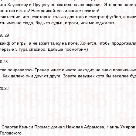
, что Хлусевичу и Пруцеву не хватило хладнокровия. Это дело нажив
негатив искать! Настраивайтесь и ищите позитив!
чатление, что некоторые только для того и смотрят футбол, и пишу
ь именно сюда, будь то судьи, игроки, или менеджмент...
20:29
кайф от игры, а не возит тачку на поле. Хочется, чтобы продолжали
первые 3 тура спасибо. Дальше посмотрим)
0:28
тво понравилось.Тренер ищет и часто находит, не знаю правильны
Как далеко они друг от друга. Зовите девушек,хотя бы веселее буд
20:28
а Спартак Квинси Промес догнал Николая Абрамова, Наиль Умяров 
Головского.