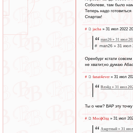
Соболеве, там было нам
Теперь надо готовиться
Спартак!
#
jacha
» 31 июл 2022 20
man26 » 31 июл 20
# man26 » 31 июл 
Оренбург кстати совсем 
не хватит,но думаю Абас
#
fanat4ever
» 31 июл 20
Влэйд » 31 июл 20
Ты о чем? ВАР эту точку
#
МосфОлд
» 31 июл 202
Азартный » 31 июл