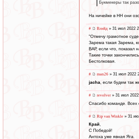
Букмекеры так раз
На ничейке в НН они озо
#
Влэйд
» 31 июл 2022 2
"Отмечу грамотное суде
Зарема такая Зарема, ко
ВАР, если что, показал 
Такие точки закончилис
Бестолковая.
#
man26
» 31 июл 2022 
jacha
, если будем так ж
#
revolver
» 31 июл 2022
Спасибо команде. Всех 
#
Rip van Winkle
» 31 ию
Край
,
С Победой!
Антоха уже явная Яга.