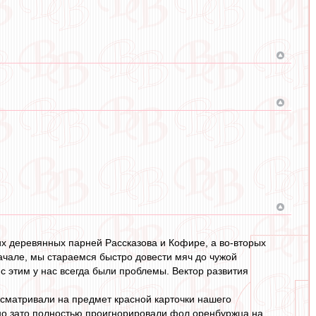
их деревянных парней Рассказова и Кофире, а во-вторых
начале, мы стараемся быстро довести мяч до чужой
с этим у нас всегда были проблемы. Вектор развития
сматривали на предмет красной карточки нашего
, но зато полностью проигнорировали фол оренбуржца на