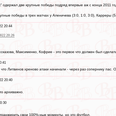
" одержал две крупные победы подряд впервые аж с конца 2011 года
пные победы в трех матчах у Аленичева (3:0, 1:0, 3:0), Карреры (5:1, 
22 20:44
2022 20:26
ссказова, Максименко, Кофрие - это первое что должен был сделать
0:41
, что Литвинов хреново атаки начинали - через раз сопернику пас.
22 20:40
то архиважно.
0:30
 транжирить свои 100%-ные моменты, но это футбол.