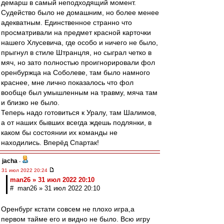
демарш в самый неподходящий момент.
Судейство было не домашним, но более менее
адекватным. Единственное странно что
просматривали на предмет красной карточки
нашего Хлусевича, где особо и ничего не было,
прыгнул в стиле Штранцля, но сыграл четко в
мяч, но зато полностью проигнорировали фол
оренбуржца на Соболеве, там было намного
краснее, мне лично показалось что фол
вообще был умышленным на травму, мяча там
и близко не было.
Теперь надо готовиться к Уралу, там Шалимов,
а от наших бывших всегда ждешь подлянки, в
каком бы состоянии их команды не
находились. Вперёд Спартак!
jacha
-
31 июл 2022 20:24
man26 » 31 июл 2022 20:10
# man26 » 31 июл 2022 20:10
Оренбург кстати совсем не плохо игра,а
первом тайме его и видно не было. Всю игру