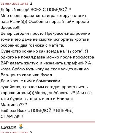
31 июл 2022 19:42
Добрый вечер! ВСЕХ С ПОБЕДОЙ!!!
Мне очень нравится та игра,которую ставит
наш Рыжий))) Особенно первый тайм просто
Здорово!!!
Вечер сегодня просто Прекрасен,настроение
тоже и его даже не смогли испортить кроты и
особенно два говнюка с матч тв.
Судейство конечно как всегда на "высоте". Я
одного не понял,разве можно после просмотра
ВАР давать жёлтую и назначать штрафной? А
когда Соблю чуть ногу не сломали,то видимо
Вар-центр спал или бухал...
Да и хрен с ним с бомжовским
судейство,главное мы сегодня просто очень
хорошо играли)))Молодец Абаскаль!!! Или всё
таки будем выгонять и его и Наиля и
Мартинса???
Ежё раз Всех с ПОБЕДОЙ!!! ВПЕРЁД
СПАРТАК!!!
ЩукаСМ
-
31 июл 2022 19:42