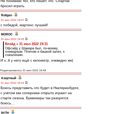
Не понимаю тех, кто пишет, что "Спартак"
бросил играть.
Roligan
-
31 июл 2022 19:47
с победой, мартинс лучший!
MOROC
-
31 июл 2022 19:45
Влэйд » 31 июл 2022 19:31
Офсайд у Шамара был, по-моему,
очевидным. Плечом и башкой залез, к
сожалению.
И х..й у него ещё с километр, очевидно же(
Редактировалось 31 июл 2022 19:48
Азартный
-
31 июл 2022 19:43
Боюсь представить что будет в Нкатеринбурге,
с учётом как соперники открыто играют на
старте сезона. Букмекеры так разорятся
боюсь....
jacha
-