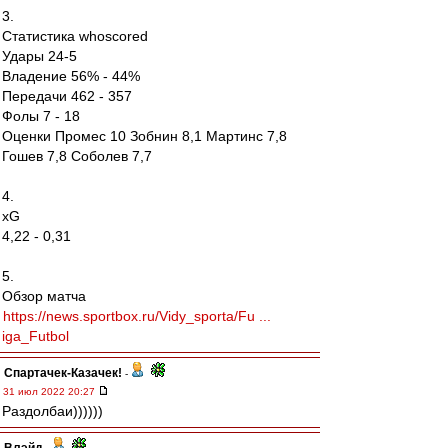
3.
Статистика whoscored
Удары 24-5
Владение 56% - 44%
Передачи 462 - 357
Фолы 7 - 18
Оценки Промес 10 Зобнин 8,1 Мартинс 7,8
Гошев 7,8 Соболев 7,7
4.
xG
4,22 - 0,31
5.
Обзор матча
https://news.sportbox.ru/Vidy_sporta/Fu ...
iga_Futbol
Спартачек-Казачек!
-
31 июл 2022 20:27
Раздолбаи))))))