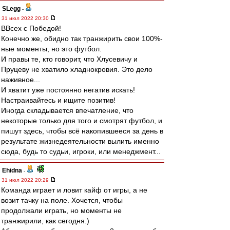
SLegg
-
31 июл 2022 20:30
ВВсех с Победой!
Конечно же, обидно так транжирить свои 100%-
ные моменты, но это футбол.
И правы те, кто говорит, что Хлусевичу и
Пруцеву не хватило хладнокровия. Это дело
наживное...
И хватит уже постоянно негатив искать!
Настраивайтесь и ищите позитив!
Иногда складывается впечатление, что
некоторые только для того и смотрят футбол, и
пишут здесь, чтобы всё накопившееся за день в
результате жизнедеятельности вылить именно
сюда, будь то судьи, игроки, или менеджмент...
Ehidna
-
31 июл 2022 20:29
Команда играет и ловит кайф от игры, а не
возит тачку на поле. Хочется, чтобы
продолжали играть, но моменты не
транжирили, как сегодня.)