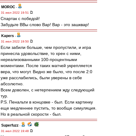
MOROC
-
31 июл 2022 19:51
Спартак с победой!
Забудьте ВВы слово Вар! Вар - это зашквар!
Kapers
-
31 июл 2022 19:50
Если забили больше, чем пропустили, и игра
принесла удовольствие, то хрен с ними,
нереализованными 100-процентными
моментами. После таких матчей укрепляется
вера, что могут. Видно же было, что после 2:0
уже расслабились, были уверены в себе
абсолютно.
Всем доволен, с нетерпением жду следующий
тур.
P.S. Пенальти в концовке - был. Если картинку
еще медленнее пустить, то вообще симуляция.
Но в реальной скорости - был.
Superfuzz
-
31 июл 2022 19:48