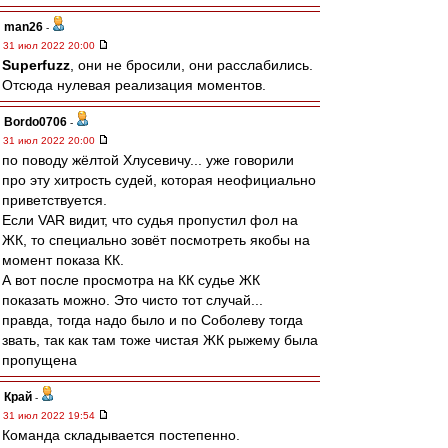
man26
-
31 июл 2022 20:00
Superfuzz
, они не бросили, они расслабились.
Отсюда нулевая реализация моментов.
Bordo0706
-
31 июл 2022 20:00
по поводу жёлтой Хлусевичу... уже говорили
про эту хитрость судей, которая неофициально
приветствуется.
Если VAR видит, что судья пропустил фол на
ЖК, то специально зовёт посмотреть якобы на
момент показа КК.
А вот после просмотра на КК судье ЖК
показать можно. Это чисто тот случай...
правда, тогда надо было и по Соболеву тогда
звать, так как там тоже чистая ЖК рыжему была
пропущена
Край
-
31 июл 2022 19:54
Команда складывается постепенно.