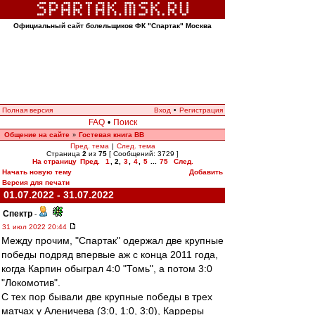
Официальный сайт болельщиков ФК "Спартак" Москва
Полная версия
Вход
•
Регистрация
FAQ
•
Поиск
Общение на сайте
Гостевая книга ВВ
»
Пред. тема
|
След. тема
Страница
2
из
75
[ Сообщений: 3729 ]
На страницу
Пред.
1
,
2
,
3
,
4
,
5
...
75
След.
Начать новую тему
Добавить
Версия для печати
01.07.2022 - 31.07.2022
Спектр
-
31 июл 2022 20:44
Между прочим, "Спартак" одержал две крупные
победы подряд впервые аж с конца 2011 года,
когда Карпин обыграл 4:0 "Томь", а потом 3:0
"Локомотив".
С тех пор бывали две крупные победы в трех
матчах у Аленичева (3:0, 1:0, 3:0), Карреры