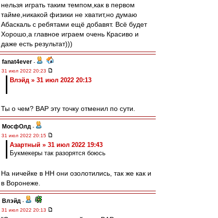
нельзя играть таким темпом,как в первом
тайме,никакой физики не хватит,но думаю
Абаскаль с ребятами ещё добавят. Всё будет
Хорошо,а главное играем очень Красиво и
даже есть результат)))
fanat4ever
-
31 июл 2022 20:23
Влэйд » 31 июл 2022 20:13
Ты о чем? ВАР эту точку отменил по сути.
МосфОлд
-
31 июл 2022 20:15
Азартный » 31 июл 2022 19:43
Букмекеры так разорятся боюсь
На ничейке в НН они озолотились, так же как и
в Воронеже.
Влэйд
-
31 июл 2022 20:13