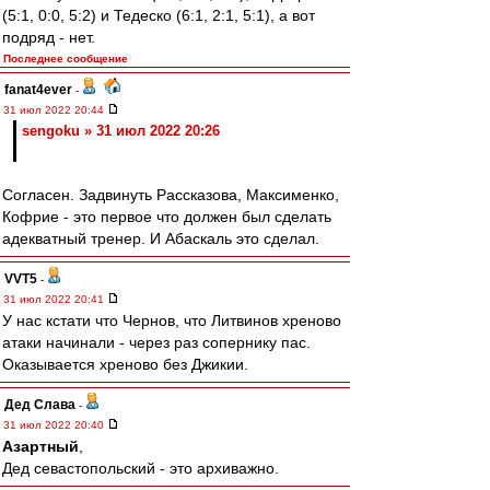
(5:1, 0:0, 5:2) и Тедеско (6:1, 2:1, 5:1), а вот
подряд - нет.
Последнее сообщение
fanat4ever
-
31 июл 2022 20:44
sengoku » 31 июл 2022 20:26
Согласен. Задвинуть Рассказова, Максименко,
Кофрие - это первое что должен был сделать
адекватный тренер. И Абаскаль это сделал.
VVT5
-
31 июл 2022 20:41
У нас кстати что Чернов, что Литвинов хреново
атаки начинали - через раз сопернику пас.
Оказывается хреново без Джикии.
Дед Слава
-
31 июл 2022 20:40
Азартный
,
Дед севастопольский - это архиважно.