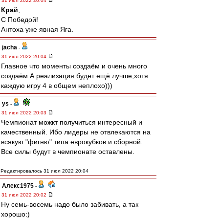
31 июл 2022 20:04
Край
,
С Победой!
Антоха уже явная Яга.
jacha
-
31 июл 2022 20:04
Главное что моменты создаём и очень много
создаём.А реализация будет ещё лучше,хотя
каждую игру 4 в общем неплохо)))
ys
-
31 июл 2022 20:03
Чемпионат можкт получиться интересный и
качественный. Ибо лидеры не отвлекаются на
всякую "фигню" типа еврокубков и сборной.
Все силы будут в чемпионате оставлены.
Редактировалось 31 июл 2022 20:04
Алекс1975
-
31 июл 2022 20:02
Ну семь-восемь надо было забивать, а так
хорошо:)