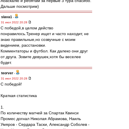
Абаскалю и ребятам за первые 3 тура спасибо.
Дальше посмотрим)
slava1
-
31 июл 2022 20:28
С победой,в целом действо
понравилось.Тренер ищет и часто находит, не
знаю правильные,но созвучные с моим
видением, расстановки.
Комментаторы и футбол. Как далеко они друг
от друга. Зовите девушек,хотя бы веселее
будет.
teorver
-
31 июл 2022 20:28
С победой!
Краткая статистика
1.
По количеству матчей за Спартак Квинси
Промес догнал Николая Абрамова, Наиль
Умяров - Сердара Таски, Александр Соболев -