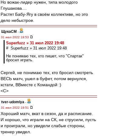
Но вожак-лидер нужен, типа молодого
Глушакова....
Растят Бабу-Ягу в своём коллективе, но это
дело небыстрое.
ЩукаСМ
-
31 июл 2022 19:53
Superfuzz » 31 июл 2022 19:48
# Superfuzz » 31 июл 2022 19:48
Не понимаю тех, кто пишет, что "Спартак"
бросил играть.
Сергей, не понимаю тех, кто бросил смотреть
ВЕСЬ матч, ушел в буфет, потом вернулся,
кстати, ВВместе с Командой :)
<C>
tver-udomlya
-
31 июл 2022 19:51
Хороший матч, вкат в сезон, да и расписание.
И хорошо, что играли на СК, не струсили, пусть
и проиграли, но увидели слабые стороны,
тренер увидел.