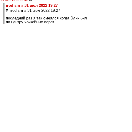
irod sm » 31 июл 2022 19:27
# irod sm » 31 июл 2022 19:27
последний раз я так смеялся когда Элик бил
по центру хоккейных ворот.
а ведь найдутся специалисты на вв, которые
скажут, что это был матч жизни вратаря
соперника ))))
Коменты, пенальтистам: бейте по углам(в
прититирку) О% поймать!
Коменты вратарям: Стойте до удара, 50%
ударов идут в секторе рук вратаря!
Еще процентов 25-30 в створе "реакции"
"Хорошего" вратаря!
...отбить, вероятность прыгать на угад, падает
до ущербных 10 -12 % :(
ВВсех с победой!
СПАРТАК ЧЕМПИОН!
Zely69
-
31 июл 2022 19:41
с победой!
Посмотрел в табличку, забей сегодня ещё пару