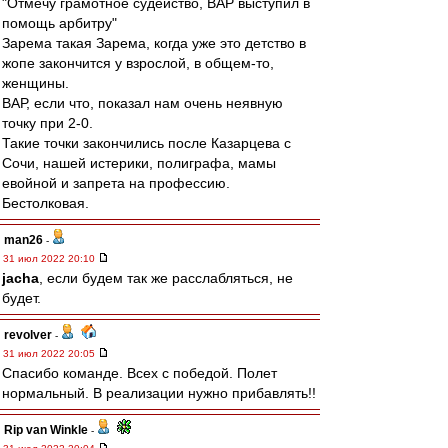
"Отмечу грамотное судейство, ВАР выступил в
помощь арбитру"
Зарема такая Зарема, когда уже это детство в
жопе закончится у взрослой, в общем-то,
женщины.
ВАР, если что, показал нам очень неявную
точку при 2-0.
Такие точки закончились после Казарцева с
Сочи, нашей истерики, полиграфа, мамы
евойной и запрета на профессию.
Бестолковая.
man26
-
31 июл 2022 20:10
jacha
, если будем так же расслабляться, не
будет.
revolver
-
31 июл 2022 20:05
Спасибо команде. Всех с победой. Полет
нормальный. В реализации нужно прибавлять!!
Rip van Winkle
-