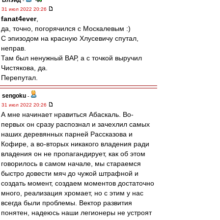
Влэйд
-
31 июл 2022 20:26
fanat4ever
,
да, точно, погорячился с Москалевым :)
С эпизодом на красную Хлусевичу спутал,
неправ.
Там был ненужный ВАР, а с точкой выручил
Чистякова, да.
Перепутал.
sengoku
-
31 июл 2022 20:26
А мне начинает нравиться Абаскаль. Во-
первых он сразу распознал и зачехлил самых
наших деревянных парней Рассказова и
Кофире, а во-вторых никакого владения ради
владения он не пропагандирует, как об этом
говорилось в самом начале, мы стараемся
быстро довести мяч до чужой штрафной и
создать момент, создаем моментов достаточно
много, реализация хромает, но с этим у нас
всегда были проблемы. Вектор развития
понятен, надеюсь наши легионеры не устроят