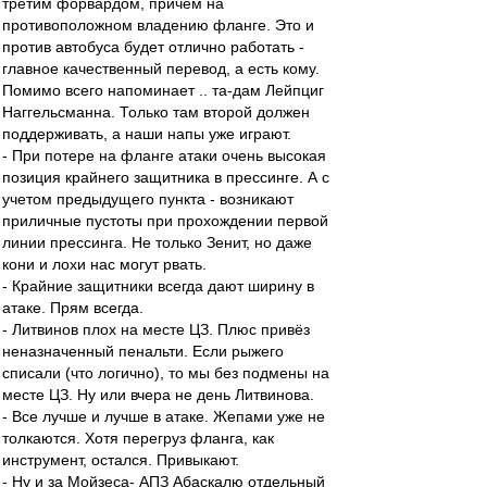
третим форвардом, причём на
противоположном владению фланге. Это и
против автобуса будет отлично работать -
главное качественный перевод, а есть кому.
Помимо всего напоминает .. та-дам Лейпциг
Наггельсманна. Только там второй должен
поддерживать, а наши напы уже играют.
- При потере на фланге атаки очень высокая
позиция крайнего защитника в прессинге. А с
учетом предыдущего пункта - возникают
приличные пустоты при прохождении первой
линии прессинга. Не только Зенит, но даже
кони и лохи нас могут рвать.
- Крайние защитники всегда дают ширину в
атаке. Прям всегда.
- Литвинов плох на месте ЦЗ. Плюс привёз
неназначенный пенальти. Если рыжего
списали (что логично), то мы без подмены на
месте ЦЗ. Ну или вчера не день Литвинова.
- Все лучше и лучше в атаке. Жепами уже не
толкаются. Хотя перегруз фланга, как
инструмент, остался. Привыкают.
- Ну и за Мойзеса- АПЗ Абаскалю отдельный