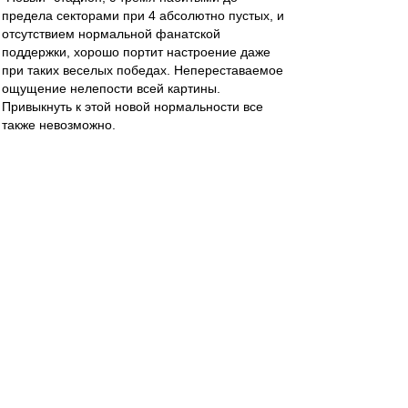
предела секторами при 4 абсолютно пустых, и
отсутствием нормальной фанатской
поддержки, хорошо портит настроение даже
при таких веселых победах. Непереставаемое
ощущение нелепости всей картины.
Привыкнуть к этой новой нормальности все
также невозможно.
recchi
-
01 авг 2022 01:42
Всех с победой!!!
Матч понравился,
правда очень напомнил полуфинал кубка, где
наши игроки упрямо не хотели заносить мяч в
ворота. Из более чем дюжины подходов 4 гола
- это мизер. Но забив 4-й, немного успокоили :)
naivniy
-
01 авг 2022 01:22
Докладываю:
Провел выходные в Нижнем Новгороде.
Из заведений понравились Портер, Хитрый лис
и какой-то бар на набережной, недалеко от