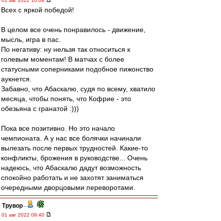
01 авг 2022 10:08
Всех с яркой победой!
В целом все очень понравилось - движение,
мысль, игра в пас.
По негативу: ну нельзя так относиться к
голевым моментам! В матчах с более
статусными соперниками подобное пижонство
аукнется.
Забавно, что Абаскалю, судя по всему, хватило
месяца, чтобы понять, что Кофрие - это
обезьяна с гранатой :)))
Пока все позитивно. Но это начало
чемпионата. А у нас все болячки начинали
вылезать после первых трудностей. Какие-то
конфликты, брожения в руководстве... Очень
надеюсь, что Абаскалю дадут возможность
спокойно работать и не захотят заниматься
очередными дворцовыми переворотами.
Трувор
-
01 авг 2022 09:40