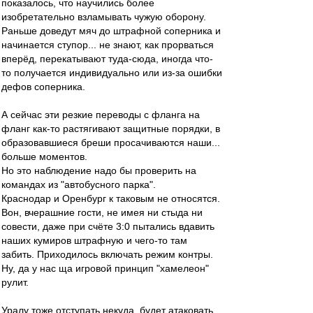
показалось, что научились более
изобретательно взламывать чужую оборону.
Раньше доведут мяч до штрафной соперника и
начинается ступор... не знают, как прорваться
вперёд, перекатывают туда-сюда, иногда что-
то получается индивидуально или из-за ошибки
дефов соперника.
А сейчас эти резкие переводы с фланга на
фланг как-то растягивают защитные порядки, в
образовавшиеся бреши просачиваются наши...
больше моментов.
Но это наблюдение надо бы проверить на
командах из "автобусного парка".
Краснодар и Оренбург к таковым не относятся.
Вон, вчерашние гости, не имея ни стыда ни
совести, даже при счёте 3:0 пытались вдавить
наших кумиров штрафную и чего-то там
забить. Приходилось включать режим контры.
Ну, да у нас ща игровой принцип "хамелеон"
рулит.
Уралу тоже отступать некуда, будет атаковать,