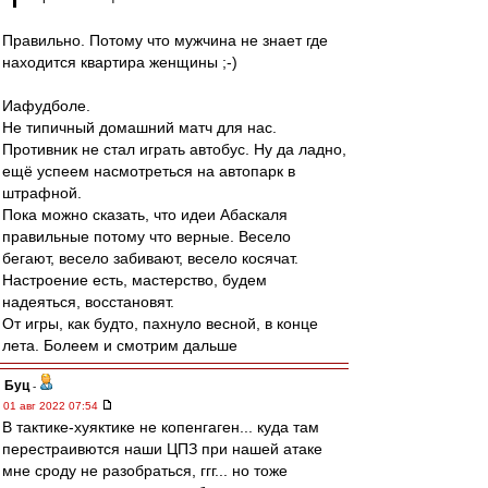
Правильно. Потому что мужчина не знает где
находится квартира женщины ;-)
Иафудболе.
Не типичный домашний матч для нас.
Противник не стал играть автобус. Ну да ладно,
ещё успеем насмотреться на автопарк в
штрафной.
Пока можно сказать, что идеи Абаскаля
правильные потому что верные. Весело
бегают, весело забивают, весело косячат.
Настроение есть, мастерство, будем
надеяться, восстановят.
От игры, как будто, пахнуло весной, в конце
лета. Болеем и смотрим дальше
Буц
-
01 авг 2022 07:54
В тактике-хуяктике не копенгаген... куда там
перестраивются наши ЦПЗ при нашей атаке
мне сроду не разобраться, ггг... но тоже