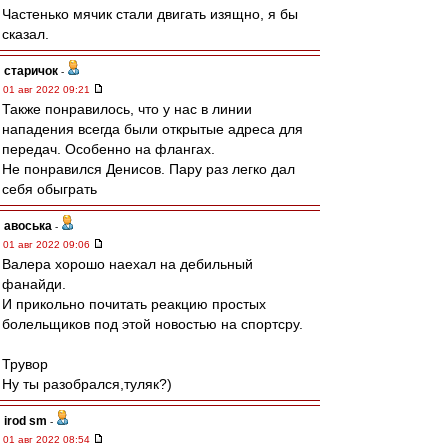
Частенько мячик стали двигать изящно, я бы
сказал.
старичок
-
01 авг 2022 09:21
Также понравилось, что у нас в линии
нападения всегда были открытые адреса для
передач. Особенно на флангах.
Не понравился Денисов. Пару раз легко дал
себя обыграть
авоська
-
01 авг 2022 09:06
Валера хорошо наехал на дебильный
фанайди.
И прикольно почитать реакцию простых
болельщиков под этой новостью на спортсру.
Трувор
Ну ты разобрался,туляк?)
irod sm
-
01 авг 2022 08:54