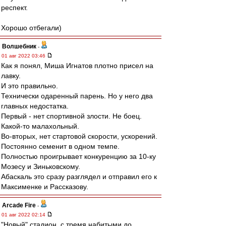
респект.
Хорошо отбегали)
Волшебник
-
01 авг 2022 03:46
Как я понял, Миша Игнатов плотно присел на
лавку.
И это правильно.
Технически одаренный парень. Но у него два
главных недостатка.
Первый - нет спортивной злости. Не боец.
Какой-то малахольный.
Во-вторых, нет стартовой скорости, ускорений.
Постоянно семенит в одном темпе.
Полностью проигрывает конкуренцию за 10-ку
Мозесу и Зиньковскому.
Абаскаль это сразу разглядел и отправил его к
Максименке и Рассказову.
Arcade Fire
-
01 авг 2022 02:14
"Новый" стадион, с тремя набитыми до