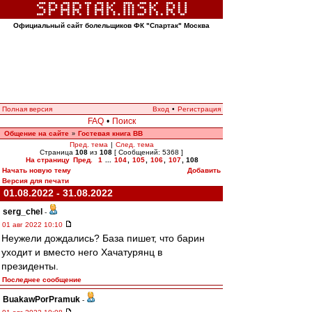
Официальный сайт болельщиков ФК "Спартак" Москва
Полная версия
Вход
•
Регистрация
FAQ
•
Поиск
Общение на сайте
Гостевая книга ВВ
»
Пред. тема
|
След. тема
Страница
108
из
108
[ Сообщений: 5368 ]
На страницу
Пред.
1
...
104
,
105
,
106
,
107
,
108
Начать новую тему
Добавить
Версия для печати
01.08.2022 - 31.08.2022
serg_chel
-
01 авг 2022 10:10
Неужели дождались? База пишет, что барин
уходит и вместо него Хачатурянц в
президенты.
Последнее сообщение
BuakawPorPramuk
-