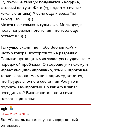
Ну получше тебя уж получается - Кофрие,
который не хуже Жиго (с), надел отличные
кожаные штаны) А если еще и вовсе "на
выход", то ..... ))))
Можешь основывать культ а-ля Мелкадзе, в
честь непризнанного гения, что тебе еще
остается? ))))
Ты лучше скажи - вот тебе Зобнин как? Я,
честно говоря, восторгов то не разделяю.
Попытки протащить мяч зачастую неудачные, с
передачей проблема. Он хорошо учит схему и
играет дисциплинированно, зоны и игроков не
теряет - это да. Но мне, например, кажется,
что Пруцев вполне в состоянии Рому то и
поджать. По-игровому. Но как его в запас
посадить то? Вице-капитан. да и личка,
говорят, приличная ...
agk
-
01 авг 2022 09:31
Да, Абаскаль начал внушать сдержанный
оптимизм.