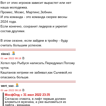
Вот от этих игроков зависит вырастет или нет
наша молодежка.
Промес, Мозес, Мартинс,Зобнин.
И эта команда - это команда скорее весны
2024 года.
Если конечно, сохранит лидеров и укрепит
состав другими.
В этом сезоне, если зайдем в тройку - буду
считать большим успехом.
slava1
-
01 авг 2022 08:18
Хотел про Рыбуся написать.Передумал.Погожу
чуток.
Каштанов хетрики не забивал,как Сычевой,но
опасаюсь больше.
wert_vao
-
01 авг 2022 08:16
МосфОлд » 31 июл 2022 23:35
Согласно этикета, в лифт первым должен
вломиться мужчина, а уже выломиться из
лифта - женщина.