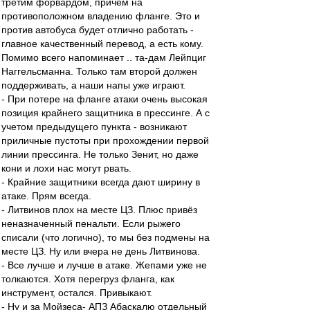
третим форвардом, причём на
противоположном владению фланге. Это и
против автобуса будет отлично работать -
главное качественный перевод, а есть кому.
Помимо всего напоминает .. та-дам Лейпциг
Наггельсманна. Только там второй должен
поддерживать, а наши напы уже играют.
- При потере на фланге атаки очень высокая
позиция крайнего защитника в прессинге. А с
учетом предыдущего пункта - возникают
приличные пустоты при прохождении первой
линии прессинга. Не только Зенит, но даже
кони и лохи нас могут рвать.
- Крайние защитники всегда дают ширину в
атаке. Прям всегда.
- Литвинов плох на месте ЦЗ. Плюс привёз
неназначенный пенальти. Если рыжего
списали (что логично), то мы без подмены на
месте ЦЗ. Ну или вчера не день Литвинова.
- Все лучше и лучше в атаке. Жепами уже не
толкаются. Хотя перегруз фланга, как
инструмент, остался. Привыкают.
- Ну и за Мойзеса- АПЗ Абаскалю отдельный