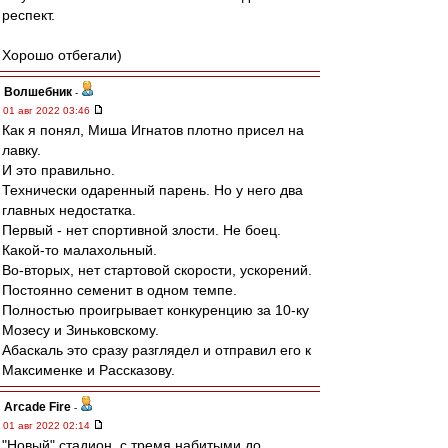
респект.
Хорошо отбегали)
Волшебник
-
01 авг 2022 03:46
Как я понял, Миша Игнатов плотно присел на
лавку.
И это правильно.
Технически одаренный парень. Но у него два
главных недостатка.
Первый - нет спортивной злости. Не боец.
Какой-то малахольный.
Во-вторых, нет стартовой скорости, ускорений.
Постоянно семенит в одном темпе.
Полностью проигрывает конкуренцию за 10-ку
Мозесу и Зиньковскому.
Абаскаль это сразу разглядел и отправил его к
Максименке и Рассказову.
Arcade Fire
-
01 авг 2022 02:14
"Новый" стадион, с тремя набитыми до