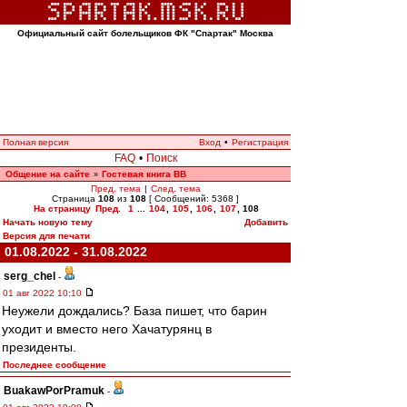
Официальный сайт болельщиков ФК "Спартак" Москва
Полная версия
Вход
•
Регистрация
FAQ
•
Поиск
Общение на сайте
Гостевая книга ВВ
»
Пред. тема
|
След. тема
Страница
108
из
108
[ Сообщений: 5368 ]
На страницу
Пред.
1
...
104
,
105
,
106
,
107
,
108
Начать новую тему
Добавить
Версия для печати
01.08.2022 - 31.08.2022
serg_chel
-
01 авг 2022 10:10
Неужели дождались? База пишет, что барин
уходит и вместо него Хачатурянц в
президенты.
Последнее сообщение
BuakawPorPramuk
-