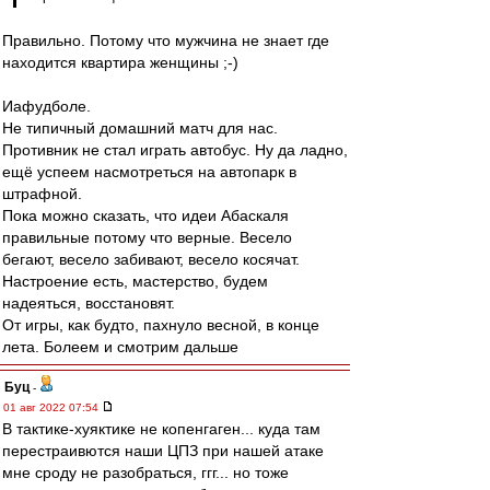
Правильно. Потому что мужчина не знает где
находится квартира женщины ;-)
Иафудболе.
Не типичный домашний матч для нас.
Противник не стал играть автобус. Ну да ладно,
ещё успеем насмотреться на автопарк в
штрафной.
Пока можно сказать, что идеи Абаскаля
правильные потому что верные. Весело
бегают, весело забивают, весело косячат.
Настроение есть, мастерство, будем
надеяться, восстановят.
От игры, как будто, пахнуло весной, в конце
лета. Болеем и смотрим дальше
Буц
-
01 авг 2022 07:54
В тактике-хуяктике не копенгаген... куда там
перестраивются наши ЦПЗ при нашей атаке
мне сроду не разобраться, ггг... но тоже