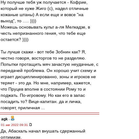
Ну получше тебя уж получается - Кофрие,
который не хуже Жиго (с), надел отличные
кожаные штаны) А если еще и вовсе "на
выход", то ..... ))))
Можешь основывать культ а-ля Мелкадзе, в
честь непризнанного гения, что тебе еще
остается? ))))
Ты лучше скажи - вот тебе Зобнин как? Я,
честно говоря, восторгов то не разделяю.
Попытки протащить мяч зачастую неудачные, с
передачей проблема. Он хорошо учит схему и
играет дисциплинированно, зоны и игроков не
теряет - это да. Но мне, например, кажется,
что Пруцев вполне в состоянии Рому то и
поджать. По-игровому. Но как его в запас
посадить то? Вице-капитан. да и личка,
говорят, приличная ...
agk
-
01 авг 2022 09:31
Да, Абаскаль начал внушать сдержанный
оптимизм.