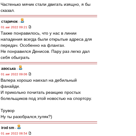
Частенько мячик стали двигать изящно, я бы
сказал.
старичок
-
01 авг 2022 09:21
Также понравилось, что у нас в линии
нападения всегда были открытые адреса для
передач. Особенно на флангах.
Не понравился Денисов. Пару раз легко дал
себя обыграть
авоська
-
01 авг 2022 09:06
Валера хорошо наехал на дебильный
фанайди.
И прикольно почитать реакцию простых
болельщиков под этой новостью на спортсру.
Трувор
Ну ты разобрался,туляк?)
irod sm
-
01 авг 2022 08:54