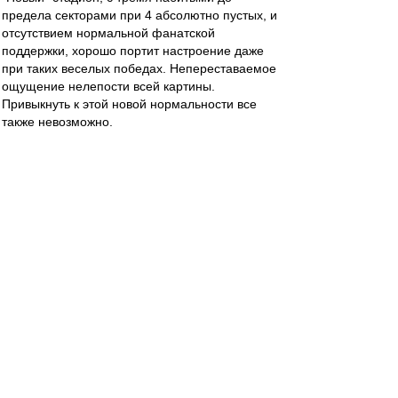
предела секторами при 4 абсолютно пустых, и
отсутствием нормальной фанатской
поддержки, хорошо портит настроение даже
при таких веселых победах. Непереставаемое
ощущение нелепости всей картины.
Привыкнуть к этой новой нормальности все
также невозможно.
recchi
-
01 авг 2022 01:42
Всех с победой!!!
Матч понравился,
правда очень напомнил полуфинал кубка, где
наши игроки упрямо не хотели заносить мяч в
ворота. Из более чем дюжины подходов 4 гола
- это мизер. Но забив 4-й, немного успокоили :)
naivniy
-
01 авг 2022 01:22
Докладываю:
Провел выходные в Нижнем Новгороде.
Из заведений понравились Портер, Хитрый лис
и какой-то бар на набережной, недалеко от