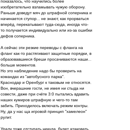
показалось, что научились более
изобретательно взламывать чужую оборону.
Раньше доведут мяч до штрафной соперника и
начинается ступор... не знают, как прорваться
вперёд, перекатывают туда-сюда, иногда что-
то получается индивидуально или из-за ошибки
дефов соперника.
А сейчас эти резкие переводы с фланга на
фланг как-то растягивают защитные порядки, в
образовавшиеся бреши просачиваются наши...
больше моментов.
Но это наблюдение надо бы проверить на
командах из "автобусного парка".
Краснодар и Оренбург к таковым не относятся.
Вон, вчерашние гости, не имея ни стыда ни
совести, даже при счёте 3:0 пытались вдавить
наших кумиров штрафную и чего-то там
забить. Приходилось включать режим контры.
Ну, да у нас ща игровой принцип "хамелеон"
рулит.
Уралу тоже отступать некуда, будет атаковать,