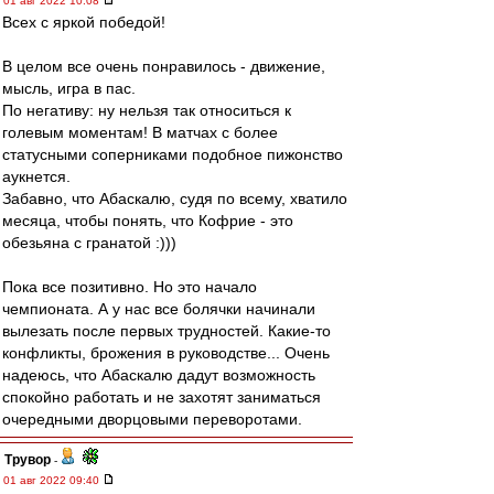
01 авг 2022 10:08
Всех с яркой победой!
В целом все очень понравилось - движение,
мысль, игра в пас.
По негативу: ну нельзя так относиться к
голевым моментам! В матчах с более
статусными соперниками подобное пижонство
аукнется.
Забавно, что Абаскалю, судя по всему, хватило
месяца, чтобы понять, что Кофрие - это
обезьяна с гранатой :)))
Пока все позитивно. Но это начало
чемпионата. А у нас все болячки начинали
вылезать после первых трудностей. Какие-то
конфликты, брожения в руководстве... Очень
надеюсь, что Абаскалю дадут возможность
спокойно работать и не захотят заниматься
очередными дворцовыми переворотами.
Трувор
-
01 авг 2022 09:40