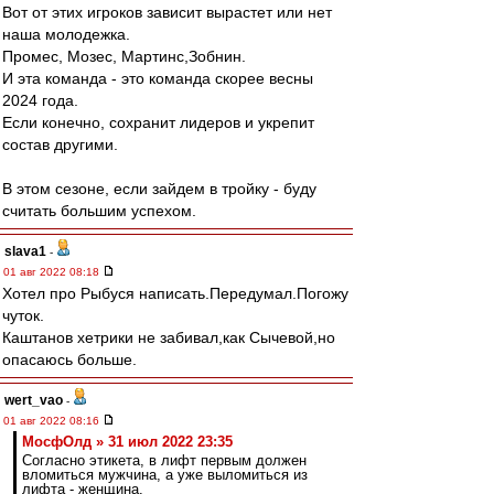
Вот от этих игроков зависит вырастет или нет
наша молодежка.
Промес, Мозес, Мартинс,Зобнин.
И эта команда - это команда скорее весны
2024 года.
Если конечно, сохранит лидеров и укрепит
состав другими.
В этом сезоне, если зайдем в тройку - буду
считать большим успехом.
slava1
-
01 авг 2022 08:18
Хотел про Рыбуся написать.Передумал.Погожу
чуток.
Каштанов хетрики не забивал,как Сычевой,но
опасаюсь больше.
wert_vao
-
01 авг 2022 08:16
МосфОлд » 31 июл 2022 23:35
Согласно этикета, в лифт первым должен
вломиться мужчина, а уже выломиться из
лифта - женщина.