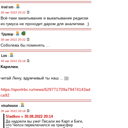
irod sm
-
30 авг 2022 20:22
Всё-таки закапывание и выкапывание редиски
из гумуса не проходит даром для аналитики. ;)
Трувор
-
30 авг 2022 20:22
Соболева бы поменять …
Los
-
30 авг 2022 20:18
Карелин
,
читай Лену, вдумчивый ты наш ... )))
https://sportrbc.ru/news/629771709a79474143ad
ca92
visahouse
-
30 авг 2022 20:18
Sladkov » 30.08.2022 20:14
Да надоели вы уже! Писали же Карп и Биги,
что Челси переключился на трансфер