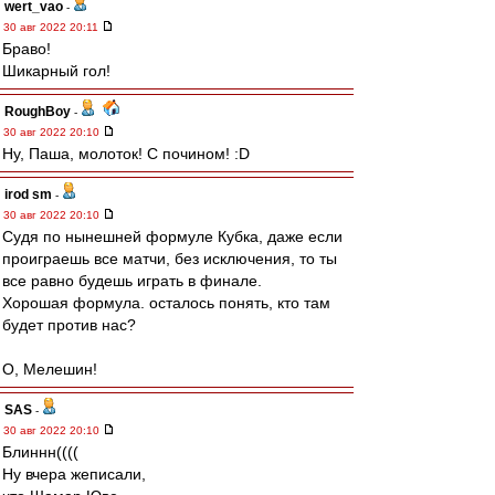
wert_vao
-
30 авг 2022 20:11
Браво!
Шикарный гол!
RoughBoy
-
30 авг 2022 20:10
Ну, Паша, молоток! С почином! :D
irod sm
-
30 авг 2022 20:10
Судя по нынешней формуле Кубка, даже если
проиграешь все матчи, без исключения, то ты
все равно будешь играть в финале.
Хорошая формула. осталось понять, кто там
будет против нас?
О, Мелешин!
SAS
-
30 авг 2022 20:10
Блиннн((((
Ну вчера жеписали,