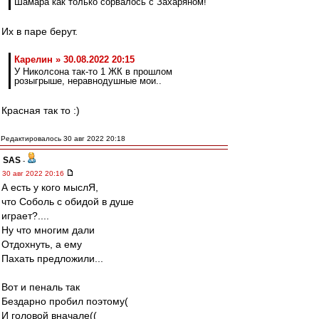
Шамара как только сорвалось с Захаряном!
Их в паре берут.
Карелин » 30.08.2022 20:15
У Николсона так-то 1 ЖК в прошлом
розыгрыше, неравнодушные мои..
Красная так то :)
Редактировалось 30 авг 2022 20:18
SAS
-
30 авг 2022 20:16
А есть у кого мыслЯ,
что Соболь с обидой в душе
играет?....
Ну что многим дали
Отдохнуть, а ему
Пахать предложили...
Вот и пеналь так
Бездарно пробил поэтому(
И головой вначале((