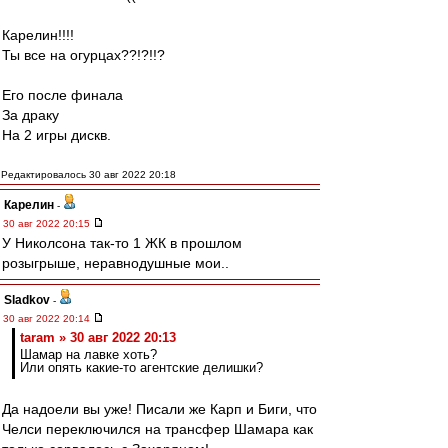
Карелин!!!!
Ты все на огурцах??!?!!?
Его после финала
За драку
На 2 игры дискв.
Редактировалось 30 авг 2022 20:18
Карелин
-
30 авг 2022 20:15
У Николсона так-то 1 ЖК в прошлом
розыгрыше, неравнодушные мои..
Sladkov
-
30 авг 2022 20:14
taram » 30 авг 2022 20:13
Шамар на лавке хоть?
Или опять какие-то агентские делишки?
Да надоели вы уже! Писали же Карп и Биги, что
Челси переключился на трансфер Шамара как