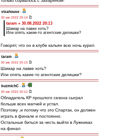
только сорвалось с Захаряном!
visahouse
-
30 авг 2022 20:14
taram » 30.08.2022 20:13
Шамар на лавке хоть?
Или опять какие-то агентские делишки?
Говорят, что он в клубе кальян всю ночь курил.
taram
-
30 авг 2022 20:13
Шамар на лавке хоть?
Или опять какие-то агентские делишки?
kuzmichC
-
30 авг 2022 20:12
Обладатель КР прошлого сезона сыграл
больше всех матчей и устал.
Поэтому ,и потому что это Спартак, он должен
играть в финале и постоянно.
Остальные биться за честь выйти в Лужниках
на финал.