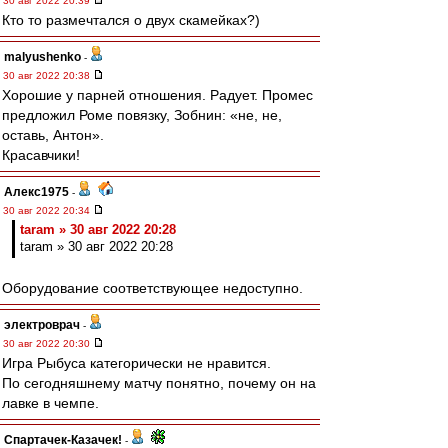
30 авг 2022 20:39
Кто то размечтался о двух скамейках?)
malyushenko
-
30 авг 2022 20:38
Хорошие у парней отношения. Радует. Промес
предложил Роме повязку, Зобнин: «не, не,
оставь, Антон».
Красавчики!
Алекс1975
-
30 авг 2022 20:34
taram » 30 авг 2022 20:28
taram » 30 авг 2022 20:28
Оборудование соответствующее недоступно.
электроврач
-
30 авг 2022 20:30
Игра Рыбуса категорически не нравится.
По сегодняшнему матчу понятно, почему он на
лавке в чемпе.
Спартачек-Казачек!
-