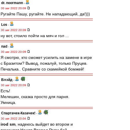
dr. noormann
-
30 авг 2022 20:09
Ругайте Пашу, ругайте. Не нападающий, да!)))
Los
-
30 авг 2022 20:09
ну вот, стоило пойти на мяч и гол ...
nad
-
30 авг 2022 20:09
Я смотрю, кто сможет усилить на замене в игре
с Бразитом? Вывод, пожалуй, только Пруцев.
Печалька.. Сравните со скамейкой бомжей!
Влэйд
-
30 авг 2022 20:09
Есть!
Мелешин, сказка просто для парня.
Умница.
Спартачек-Казачек!
-
30 авг 2022 20:04
irod sm
, надеюсь выйдет во втором и