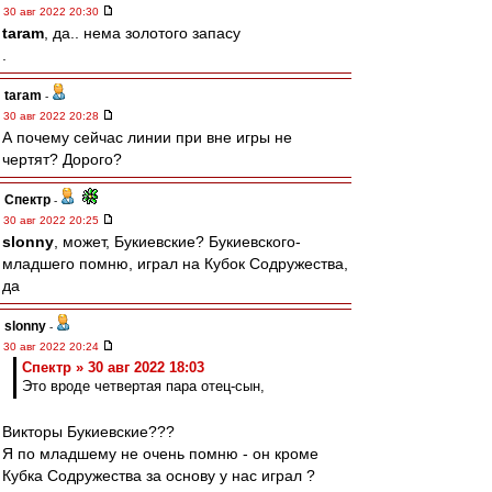
30 авг 2022 20:30
taram
, да.. нема золотого запасу
.
taram
-
30 авг 2022 20:28
А почему сейчас линии при вне игры не
чертят? Дорого?
Спектр
-
30 авг 2022 20:25
slonny
, может, Букиевские? Букиевского-
младшего помню, играл на Кубок Содружества,
да
slonny
-
30 авг 2022 20:24
Спектр » 30 авг 2022 18:03
Это вроде четвертая пара отец-сын,
Викторы Букиевские???
Я по младшему не очень помню - он кроме
Кубка Содружества за основу у нас играл ?