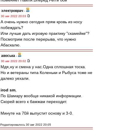
поменяет Наиля.Вперед Регги бой
электроврач
-
30 авг 2022 20:03
А очень нужно сегодня прям кровь из носу
побеждать?
Или лучше дать игровую практику "скамейке"?
Посмотрим после перерыва, что нужно
Абаскалю.
авоська
-
30 авг 2022 20:02
Мдя,ну и смена у нас.Одна сплошная тоска.
Но и ветераны типа Коленьки и Рыбуса тоже не
далеко уехали.
irod sm
,
По Шамару вообще никакой информации.
Скорей всего к бамжам переходит.
Минуте на 70й выпустит основу и 3-0.
Редактировалось 30 авг 2022 20:05