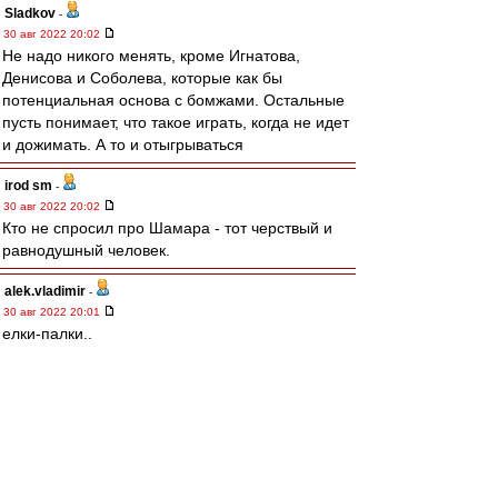
Sladkov
-
30 авг 2022 20:02
Не надо никого менять, кроме Игнатова,
Денисова и Соболева, которые как бы
потенциальная основа с бомжами. Остальные
пусть понимает, что такое играть, когда не идет
и дожимать. А то и отыгрываться
irod sm
-
30 авг 2022 20:02
Кто не спросил про Шамара - тот черствый и
равнодушный человек.
alek.vladimir
-
30 авг 2022 20:01
елки-палки..
Пруцев основа без вопросов
почему сидит?...
Карелин
-
30 авг 2022 20:00
Первый кандидат на замену - Мелёшин.
Доцента надо выпускать, Промес фамилия.