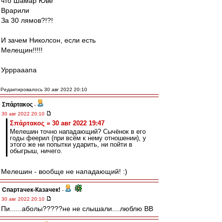
что Шамар Юве
Врарили
За 30 лямов?!?!
И зачем Николсон, если есть
Мелещин!!!!!
Урррааапа
Редактировалось 30 авг 2022 20:10
Σπάρτακος
-
30 авг 2022 20:10
Σπάρτακος » 30 авг 2022 19:47
Мелешин точно нападающий? Сычёнок в его
годы феерил (при всём к нему отношении), у
этого же ни попытки ударить, ни пойти в
обыгрыш, ничего.
Мелешин - вообще не нападающий! :)
Спартачек-Казачек!
-
30 авг 2022 20:10
Пи......аболы?????не не слышали....люблю ВВ