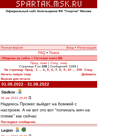
Официальный сайт болельщиков ФК "Спартак" Москва
Полная версия
Вход
•
Регистрация
FAQ
•
Поиск
Общение на сайте
Гостевая книга ВВ
»
Пред. тема
|
След. тема
Страница
7
из
108
[ Сообщений: 5368 ]
На страницу
Пред.
1
...
4
,
5
,
6
,
7
,
8
,
9
,
10
...
108
След.
Начать новую тему
Добавить
Версия для печати
01.08.2022 - 31.08.2022
Sladkov
-
30 авг 2022 20:49
Надеюсь Промес выйдет на бомжей с
настроем. А не вот это вот "попинать мяч на
пляже" как сейчас
Последнее сообщение
Leqion
-