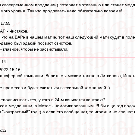
при своевременном продлении) потеряет мотивацию или станет мед
имого уровня. Так что продлевать надо обязательно вовремя!
 17:55
АР - Чистяков.
 кто на ВАРе в нашем матче, тот наш следующий матч судит в поле.
едавно был эдакий посвист свистков.
- главное, чтобы не засвистывали.
:14
 2022 15:16
рансферной кампании. Верить мы можем только в Литвинова, Игнат
е промесов и будет считаться всесильной кампанией :)
подписывать тех, у кого в 24-м кончается контракт?
сем медленным, а Мозес - немотивированным. Я бы еще год подож
"контрактный" год :) а если его вообще нет, то игроки и не спеша
6:32