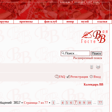
орумы
прогнозы
фан-клуб
юмор
музей
ссылки
Расширенный поиск
FAQ
Регистрация
Вход
Календарь ВВ
7
бщений: 3817 •
Страница
7
из
77
•
1
...
4
5
6
8
9
10
...
77