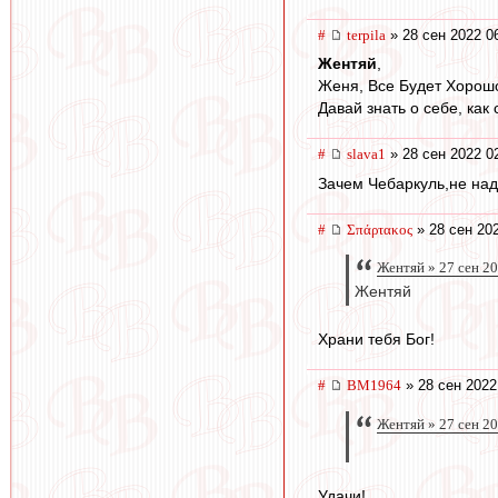
#
terpila
» 28 сен 2022 0
Жентяй
,
Женя, Все Будет Хорошо
Давай знать о себе, как
#
slava1
» 28 сен 2022 0
Зачем Чебаркуль,не над
#
Σπάρτακος
» 28 сен 20
Жентяй » 27 сен 2
Жентяй
Храни тебя Бог!
#
BM1964
» 28 сен 2022
Жентяй » 27 сен 2
Удачи!