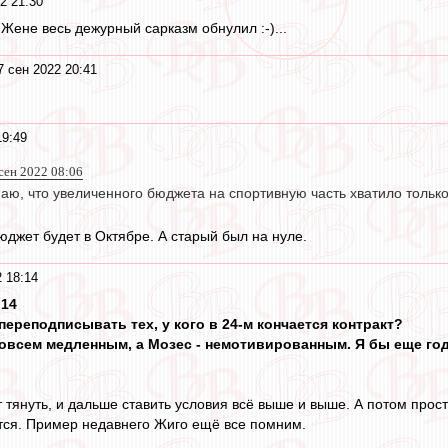
2 21:30
е Жене весь дежурный сарказм обнулил :-)...
7 сен 2022 20:41
19:49
 сен 2022 08:06
аю, что увеличенного бюджета на спортивную часть хватило толь
джет будет в Октябре. А старый был на нуле.
 18:14
:14
 переподписывать тех, у кого в 24-м кончается контракт?
овсем медленным, а Мозес - немотивированным. Я бы еще год
 тянуть, и дальше ставить условия всё выше и выше. А потом прос
тся. Пример недавнего Жиго ещё все помним.