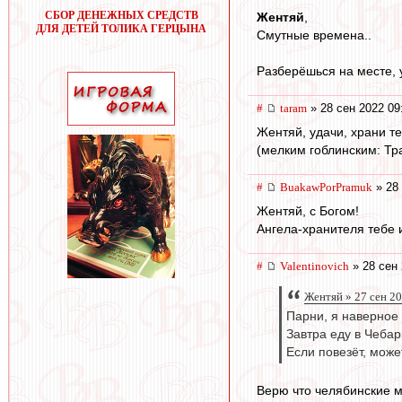
СБОР ДЕНЕЖНЫХ СРЕДСТВ
Жентяй
,
ДЛЯ ДЕТЕЙ ТОЛИКА ГЕРЦЫНА
Смутные времена..
Разберёшься на месте, 
#
taram
» 28 сен 2022 09
Жентяй, удачи, храни те
(мелким гоблинским: Тра
#
BuakawPorPramuk
» 28 
Жентяй, с Богом!
Ангела-хранителя тебе 
#
Valentinovich
» 28 сен 
Жентяй » 27 сен 2
Парни, я наверное
Завтра еду в Чебар
Если повезёт, мож
Верю что челябинские му