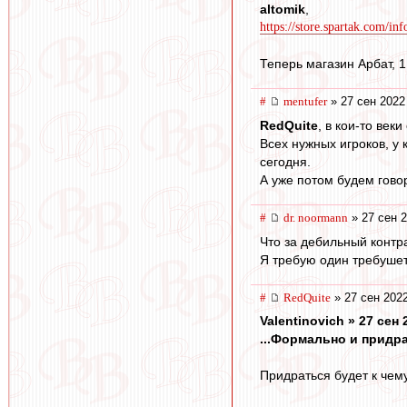
altomik
,
https://store.spartak.com/in
Теперь магазин Арбат, 1
#
mentufer
» 27 сен 2022
RedQuite
, в кои-то век
Всех нужных игроков, у
сегодня.
А уже потом будем гово
#
dr. noormann
» 27 сен 2
Что за дебильный контр
Я требую один требушет
#
RedQuite
» 27 сен 2022
Valentinovich » 27 сен 
...Формально и придра
Придраться будет к чему