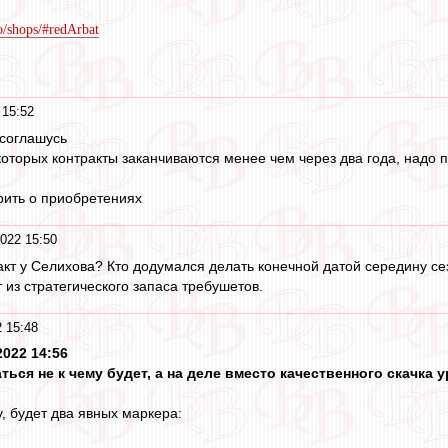
fo/shops/#redArbat
 15:52
и соглашусь
 которых контракты заканчиваются менее чем через два года, надо
рить о приобретениях
022 15:50
акт у Селихова? Кто додумался делать конечной датой середину се
 из стратегического запаса требушетов.
 15:48
2022 14:56
ться не к чему будет, а на деле вместо качественного скачка
, будет два явных маркера: