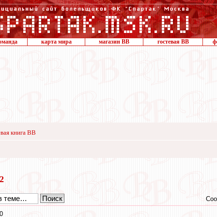
оманда
карта мира
магазин ВВ
гостевая ВВ
ф
вая книга ВВ
22
Соо
0