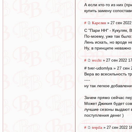
А если кто-то из них (
купить замену сопостав
#
Карелин
» 27 сен 2022
С "Пари НН" - Кукуляк, В
По-моему, уже так было:
Лень искать, но вроде н
Ну, в принципе неважно 
#
recchi
» 27 сен 2022 17
# tver-udomlya » 27 сен
Вера во всесильность т
----
ну так легкое добавлени
Зачем прямо сейчас пере
Может Джикия будет сов
лучшие сезоны выдают в 
поступления денег )
#
terpila
» 27 сен 2022 1