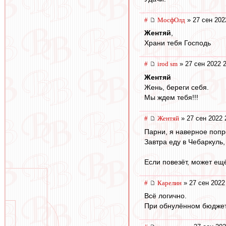
#
МосфОлд
» 27 сен 202
Жентяй
,
Храни тебя Господь
#
irod sm
» 27 сен 2022 
Жентяй
Жень, береги себя.
Мы ждем тебя!!!
#
Жентяй
» 27 сен 2022 
Парни, я наверное поп
Завтра еду в Чебаркуль,
Если повезёт, может ещ
#
Карелин
» 27 сен 2022
Всё логично.
При обнулённом бюджете