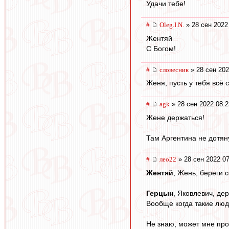
Удачи тебе!
#
Oleg.I.N.
» 28 сен 2022
Жентяй
С Богом!
#
словесник
» 28 сен 202
Женя, пусть у тебя всё 
#
agk
» 28 сен 2022 08:2
Жене держаться!
Там Аргентина не дотяну
#
лео22
» 28 сен 2022 07
Жентяй
, Жень, береги с
Герцын
, Яковлевич, де
Вообще когда такие люди
Не знаю, может мне прос