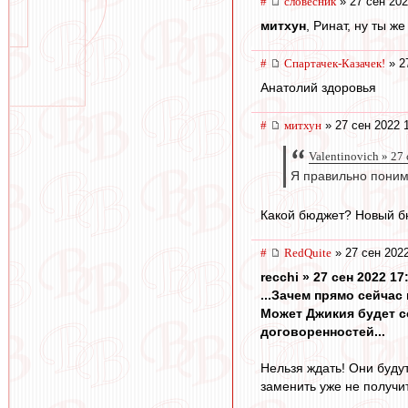
#
словесник
» 27 сен 202
митхун
, Ринат, ну ты ж
#
Спартачек-Казачек!
» 2
Анатолий здоровья
#
митхун
» 27 сен 2022 
Valentinovich » 27
Я правильно поним
Какой бюджет? Новый бю
#
RedQuite
» 27 сен 2022
recchi » 27 сен 2022 17
...Зачем прямо сейчас
Может Джикия будет с
договоренностей...
Нельзя ждать! Они будут
заменить уже не получи