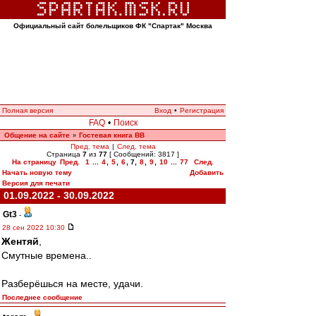
Официальный сайт болельщиков ФК "Спартак" Москва
Полная версия
Вход
•
Регистрация
FAQ
•
Поиск
Общение на сайте
Гостевая книга ВВ
»
Пред. тема
|
След. тема
Страница
7
из
77
[ Сообщений: 3817 ]
На страницу
Пред.
1
...
4
,
5
,
6
,
7
,
8
,
9
,
10
...
77
След.
Начать новую тему
Добавить
Версия для печати
01.09.2022 - 30.09.2022
Gt3
-
28 сен 2022 10:30
Жентяй
,
Смутные времена..
Разберёшься на месте, удачи.
Последнее сообщение