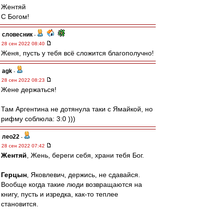
Жентяй
С Богом!
словесник
-
28 сен 2022 08:40
Женя, пусть у тебя всё сложится благополучно!
agk
-
28 сен 2022 08:23
Жене держаться!
Там Аргентина не дотянула таки с Ямайкой, но
рифму соблюла: 3:0 )))
лео22
-
28 сен 2022 07:42
Жентяй
, Жень, береги себя, храни тебя Бог.
Герцын
, Яковлевич, держись, не сдавайся.
Вообще когда такие люди возвращаются на
книгу, пусть и изредка, как-то теплее
становится.