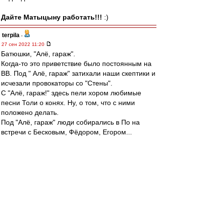
Дайте Матыцыну работать!!!
:)
terpila
-
27 сен 2022 11:20
Батюшки, "Алё, гараж".
Когда-то это приветствие было постоянным на
ВВ. Под " Алё, гараж" затихали наши скептики и
исчезали провокаторы со "Стены".
С "Алё, гараж!" здесь пели хором любимые
песни Толи о конях. Ну, о том, что с ними
положено делать.
Под "Алё, гараж" люди собирались в По на
встречи с Бесковым, Фёдором, Егором...
Вот так, люди. Судьба вообще не самая
строптивая женщина. Сотни раз в жизни в
ответ на наши мольбы о том, чтоб все было
нормально, она утвердительно кивает. Но
наступает момент, когда она упирается и
говорит: "Нет". И это грозное "нет" всегда так
ужасно не ко времени.