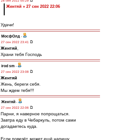
28 сен 2022 00:29
Жентяй » 27 сен 2022 22:06
Удачи!
МосфОлд
-
27 сен 2022 23:41
Жентяй
,
Храни тебя Господь
irod sm
-
27 сен 2022 23:08
Жентяй
Жень, береги себя.
Мы ждем тебя!!!
Жентяй
-
27 сен 2022 22:06
Парни, я наверное попрощаться.
Завтра еду в Чебаркуль, потом сами
догадаетесь куда.
Если повезёт, может ещё напишу.