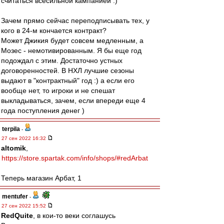
считаться всесильной кампанией :)
Зачем прямо сейчас переподписывать тех, у
кого в 24-м кончается контракт?
Может Джикия будет совсем медленным, а
Мозес - немотивированным. Я бы еще год
подождал с этим. Достаточно устных
договоренностей. В НХЛ лучшие сезоны
выдают в "контрактный" год :) а если его
вообще нет, то игроки и не спешат
выкладываться, зачем, если впереди еще 4
года поступления денег )
terpila
-
27 сен 2022 16:32
altomik
,
https://store.spartak.com/info/shops/#redArbat
Теперь магазин Арбат, 1
mentufer
-
27 сен 2022 15:52
RedQuite
, в кои-то веки соглашусь