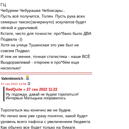
ГЦ
Чебуреки Чебурашка Чебоксары...
Пусть всё получится, Толян. Пусть рука всех
семерых таксис(зачеркнуто) эскулапов будет
лёгкой и удачливой.
Кстати, чисто для точности: про*бано было ДВА
Подвала -))
Хотя на улице Тушинская это уже был не
совсем Подвал.
И тем не менее, точная статистика - наше ВСЁ
Выздоравливай - откроем и про*бём еще
несколько!
Valentinovich
-
27 сен 2022 14:56
RedQuite » 27 сен 2022 11:22
Ну подожди, давай не будем торопиться!
Интервью Матыцына понравилось
Торопиться мы конечно же не будем.
Но лично мне уже сразу понятно, какой будет
уровень всего пафоса с увеличением бюджета.
Как обычно все будет только на бумаге.