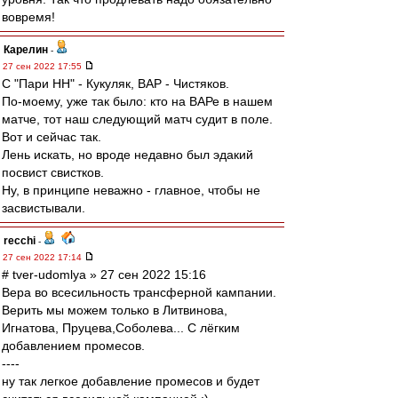
вовремя!
Карелин
-
27 сен 2022 17:55
С "Пари НН" - Кукуляк, ВАР - Чистяков.
По-моему, уже так было: кто на ВАРе в нашем
матче, тот наш следующий матч судит в поле.
Вот и сейчас так.
Лень искать, но вроде недавно был эдакий
посвист свистков.
Ну, в принципе неважно - главное, чтобы не
засвистывали.
recchi
-
27 сен 2022 17:14
# tver-udomlya » 27 сен 2022 15:16
Вера во всесильность трансферной кампании.
Верить мы можем только в Литвинова,
Игнатова, Пруцева,Соболева... С лёгким
добавлением промесов.
----
ну так легкое добавление промесов и будет