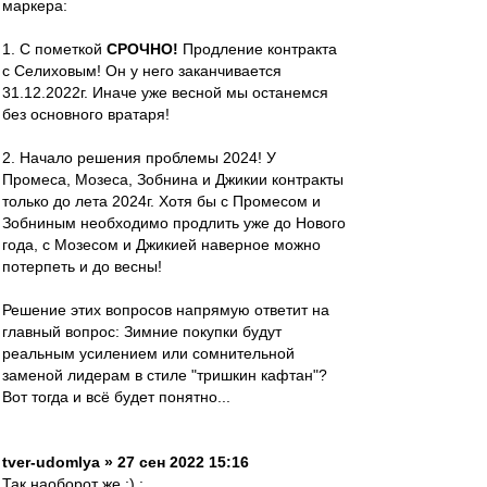
маркера:
1. С пометкой
СРОЧНО!
Продление контракта
с Селиховым! Он у него заканчивается
31.12.2022г. Иначе уже весной мы останемся
без основного вратаря!
2. Начало решения проблемы 2024! У
Промеса, Мозеса, Зобнина и Джикии контракты
только до лета 2024г. Хотя бы с Промесом и
Зобниным необходимо продлить уже до Нового
года, с Мозесом и Джикией наверное можно
потерпеть и до весны!
Решение этих вопросов напрямую ответит на
главный вопрос: Зимние покупки будут
реальным усилением или сомнительной
заменой лидерам в стиле "тришкин кафтан"?
Вот тогда и всё будет понятно...
tver-udomlya » 27 сен 2022 15:16
Так наоборот же :) :