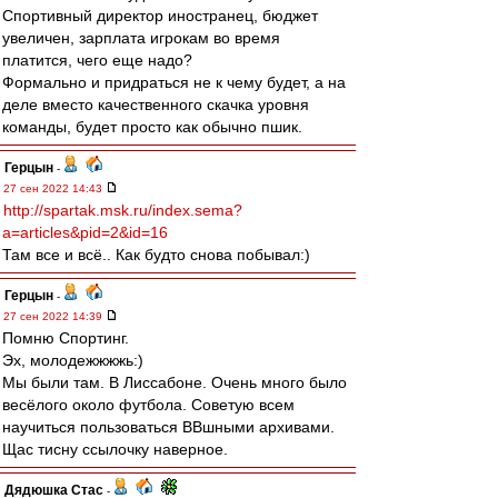
Спортивный директор иностранец, бюджет
увеличен, зарплата игрокам во время
платится, чего еще надо?
Формально и придраться не к чему будет, а на
деле вместо качественного скачка уровня
команды, будет просто как обычно пшик.
Герцын
-
27 сен 2022 14:43
http://spartak.msk.ru/index.sema?
a=articles&pid=2&id=16
Там все и всё.. Как будто снова побывал:)
Герцын
-
27 сен 2022 14:39
Помню Спортинг.
Эх, молодежжжжь:)
Мы были там. В Лиссабоне. Очень много было
весёлого около футбола. Советую всем
научиться пользоваться ВВшными архивами.
Щас тисну ссылочку наверное.
Дядюшка Стас
-