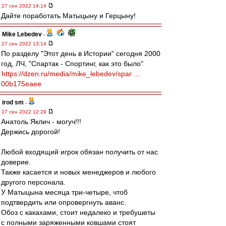
27 сен 2022 14:14
Дайте поработать Матыцыну и Герцыну!
Mike Lebedev
-
27 сен 2022 13:14
По разделу "Этот день в Истории" сегодня 2000
год, ЛЧ, "Спартак - Спортинг, как это было"
https://dzen.ru/media/mike_lebedev/spar ...
00b175eaee
irod sm
-
27 сен 2022 12:29
Анатоль Яклич - могуч!!!
Держись дорогой!
Любой входящий игрок обязан получить от нас
доверие.
Также касается и новых менеджеров и любого
другого персонала.
У Матыцына месяца три-четыре, чтоб
подтвердить или опровергнуть аванс.
Обоз с какахами, стоит недалеко и требушеты
с полными заряженными ковшами стоят