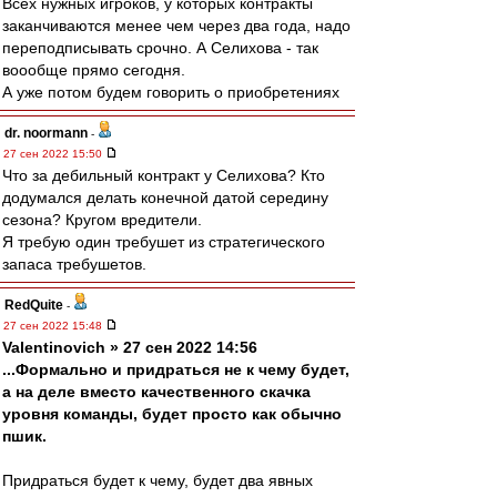
Всех нужных игроков, у которых контракты
заканчиваются менее чем через два года, надо
переподписывать срочно. А Селихова - так
воообще прямо сегодня.
А уже потом будем говорить о приобретениях
dr. noormann
-
27 сен 2022 15:50
Что за дебильный контракт у Селихова? Кто
додумался делать конечной датой середину
сезона? Кругом вредители.
Я требую один требушет из стратегического
запаса требушетов.
RedQuite
-
27 сен 2022 15:48
Valentinovich » 27 сен 2022 14:56
...Формально и придраться не к чему будет,
а на деле вместо качественного скачка
уровня команды, будет просто как обычно
пшик.
Придраться будет к чему, будет два явных