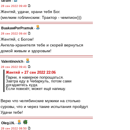
taram
-
28 сен 2022 09:49
Жентяй, удачи, храни тебя Бог.
(мелким гоблинским: Трактор - чемпион)))
BuakawPorPramuk
-
28 сен 2022 09:44
Жентяй, с Богом!
Ангела-хранителя тебе и скорей вернуться
домой живым и здоровым!
Valentinovich
-
28 сен 2022 09:41
Жентяй » 27 сен 2022 22:06
Парни, я наверное попрощаться.
Завтра еду в Чебаркуль, потом сами
догадаетесь куда.
Если повезёт, может ещё напишу.
Верю что челябинские мужики на столько
суровы, что и через такие испытания пройдут.
Удачи тебе!
Oleg.I.N.
-
28 сен 2022 08:50