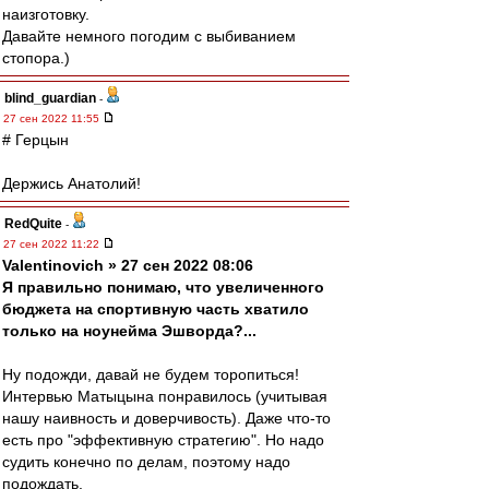
наизготовку.
Давайте немного погодим с выбиванием
стопора.)
blind_guardian
-
27 сен 2022 11:55
# Герцын
Держись Анатолий!
RedQuite
-
27 сен 2022 11:22
Valentinovich » 27 сен 2022 08:06
Я правильно понимаю, что увеличенного
бюджета на спортивную часть хватило
только на ноунейма Эшворда?...
Ну подожди, давай не будем торопиться!
Интервью Матыцына понравилось (учитывая
нашу наивность и доверчивость). Даже что-то
есть про "эффективную стратегию". Но надо
судить конечно по делам, поэтому надо
подождать.