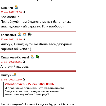
Карелин
-
27 сен 2022 22:00
Всё логично.
При обнулённом бюджете может быть только
унаследованный сарказм. Или наоборот.
словесник
-
27 сен 2022 21:30
митхун
, Ринат, ну ты же Жене весь дежурный
сарказм обнулил :-)...
Спартачек-Казачек!
-
27 сен 2022 20:41
Анатолий здоровья
митхун
-
27 сен 2022 19:49
Valentinovich » 27 сен 2022 08:06
Я правильно понимаю, что увеличенного
бюджета на спортивную часть хватило
только на ноунейма Эшворда?
Какой бюджет? Новый бюджет будет в Октябре.