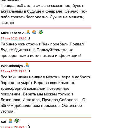
Правда, всё это, в смысле сказанное, будет
актуальным в будущем феврале. Сейчас что-
либо трогать бесполезно. Лучше не мешать,
считаю
Mike Lebedev
-
27 сен 2022 15:16
Рабинер уже строчит "Как проебали Подвал"
Будьте бдительны! Пользуйтесь только
проверенными источниками информации!
tver-udomlya
-
27 сен 2022 15:16
Всё таки никак наивная мечта и вера в доброго
барина не умрёт. Вера во всесильность
трансферной кампании.Потеренное
поколение. Верить мы можем только в
Литвинова, Игнатова, Пруцева,Соболева... С
лёгким добавлением промесов. Остальное-
утопия.
cat
-
27 сен 2022 15:13