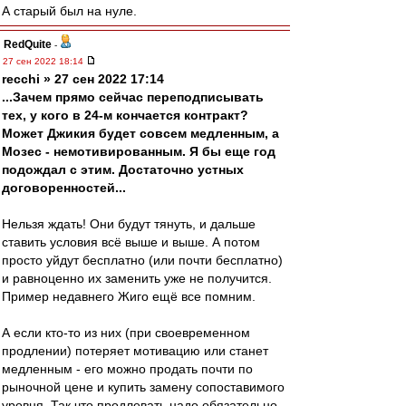
А старый был на нуле.
RedQuite
-
27 сен 2022 18:14
recchi » 27 сен 2022 17:14
...Зачем прямо сейчас переподписывать
тех, у кого в 24-м кончается контракт?
Может Джикия будет совсем медленным, а
Мозес - немотивированным. Я бы еще год
подождал с этим. Достаточно устных
договоренностей...
Нельзя ждать! Они будут тянуть, и дальше
ставить условия всё выше и выше. А потом
просто уйдут бесплатно (или почти бесплатно)
и равноценно их заменить уже не получится.
Пример недавнего Жиго ещё все помним.
А если кто-то из них (при своевременном
продлении) потеряет мотивацию или станет
медленным - его можно продать почти по
рыночной цене и купить замену сопоставимого
уровня. Так что продлевать надо обязательно