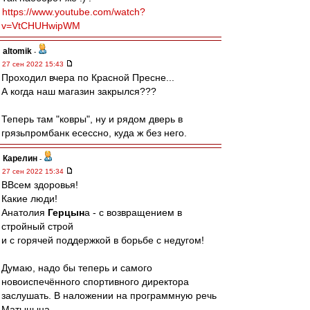
https://www.youtube.com/watch?
v=VtCHUHwipWM
altomik
-
27 сен 2022 15:43
Проходил вчера по Красной Пресне...
А когда наш магазин закрылся???
Теперь там "ковры", ну и рядом дверь в
грязьпромбанк есессно, куда ж без него.
Карелин
-
27 сен 2022 15:34
ВВсем здоровья!
Какие люди!
Анатолия
Герцын
а - с возвращением в
стройный строй
и с горячей поддержкой в борьбе с недугом!
Думаю, надо бы теперь и самого
новоиспечённого спортивного директора
заслушать. В наложении на программную речь
Матыцына.