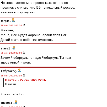
Не знаю, может мне просто кажется, но по-
прежнему считаю, что ВВ - уникальный ресурс,
аналога которому нет.
terpila
-
28 сен 2022 06:36
Жентяй
,
Женя, Все Будет Хорошо. Храни тебя Бог.
Давай знать о себе, как сможешь.
slava1
-
28 сен 2022 02:59
Зачем Чебаркуль,не надо Чебаркуль.Ты нам
здесь живой нужен.
Σπάρτακος
-
28 сен 2022 02:59
Жентяй » 27 сен 2022 22:06
Жентяй
Храни тебя Бог!
BM1964
-