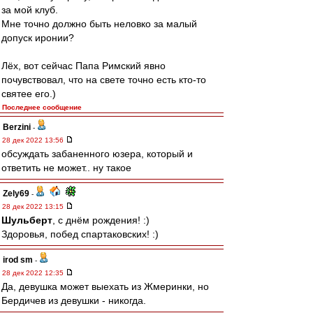
за мой клуб.
Мне точно должно быть неловко за малый
допуск иронии?
Лёх, вот сейчас Папа Римский явно
почувствовал, что на свете точно есть кто-то
святее его.)
Последнее сообщение
Berzini
-
28 дек 2022 13:56
обсуждать забаненного юзера, который и
ответить не может.. ну такое
Zely69
-
28 дек 2022 13:15
Шульберт
, с днём рождения! :)
Здоровья, побед спартаковских! :)
irod sm
-
28 дек 2022 12:35
Да, девушка может выехать из Жмеринки, но
Бердичев из девушки - никогда.