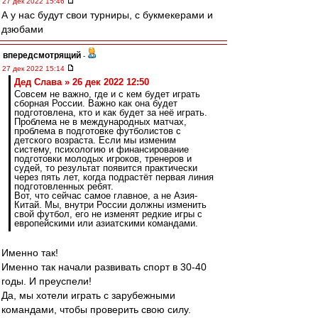
27 дек 2022 15:46
А у нас будут свои турниры, с букмекерами и
дзюбами
впередсмотрящий
-
27 дек 2022 15:14
Дед Слава » 26 дек 2022 12:50
Совсем не важно, где и с кем будет играть
сборная России. Важно как она будет
подготовлена, кто и как будет за неё играть.
Проблема не в международных матчах,
проблема в подготовке футболистов с
детского возраста. Если мы изменим
систему, психологию и финансирование
подготовки молодых игроков, тренеров и
судей, то результат появится практически
через пять лет, когда подрастёт первая линия
подготовленных ребят.
Вот, что сейчас самое главное, а не Азия-
Китай. Мы, внутри России должны изменить
свой футбол, его не изменят редкие игры с
европейскими или азиатскими командами.
Именно так!
Именно так начали развивать спорт в 30-40
годы. И преуспели!
Да, мы хотели играть с зарубежными
командами, чтобы проверить свою силу.