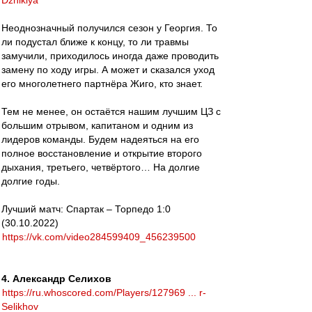
Dzhikiya
Неоднозначный получился сезон у Георгия. То
ли подустал ближе к концу, то ли травмы
замучили, приходилось иногда даже проводить
замену по ходу игры. А может и сказался уход
его многолетнего партнёра Жиго, кто знает.
Тем не менее, он остаётся нашим лучшим ЦЗ с
большим отрывом, капитаном и одним из
лидеров команды. Будем надеяться на его
полное восстановление и открытие второго
дыхания, третьего, четвёртого… На долгие
долгие годы.
Лучший матч: Спартак – Торпедо 1:0
(30.10.2022)
https://vk.com/video284599409_456239500
4. Александр Селихов
https://ru.whoscored.com/Players/127969 ... r-
Selikhov