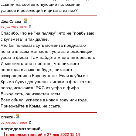
ссылки на соответствующие положения
уставов и резолюций и цитаты из них?
Дед Слава
-
27 дек 2022 18:30
Спасибо, что не "на гыляку", что не "повбываю
с кулэмэта" и так далее.
Что бы понимать суть момента предлагаю
почитать всем матчасть : уставы и резолюции
уефа и фифа. Там найдёте много интересного.
И многим станет понятно, что никакого
перехода в азию не будет, никакого
возвращения в Европу тоже. Если клубы из
Крыма будут допущены к играм в фнл, то это
повод исключить РФС из уефа и фифа.
Выход есть, он известен всем.
Всех обнял, успехов в новом году или годе.
Приезжайте в Крым, не ссыте.
breeze
-
27 дек 2022 16:06
впередсмотрящий
,
впередсмотрящий » 27 дек 2022 15:14