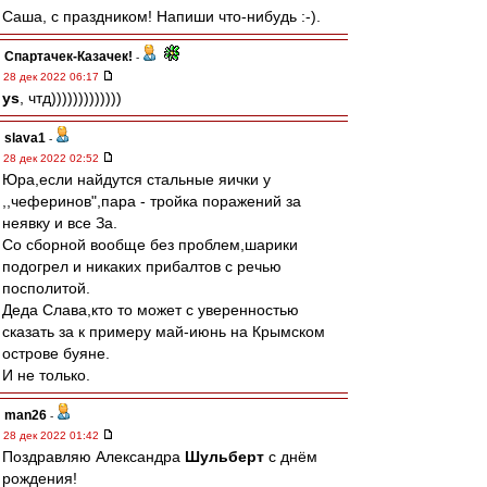
Саша, с праздником! Напиши что-нибудь :-).
Спартачек-Казачек!
-
28 дек 2022 06:17
ys
, чтд)))))))))))))
slava1
-
28 дек 2022 02:52
Юра,если найдутся стальные яички у
,,чеферинов",пара - тройка поражений за
неявку и все За.
Со сборной вообще без проблем,шарики
подогрел и никаких прибалтов с речью
посполитой.
Деда Слава,кто то может с уверенностью
сказать за к примеру май-июнь на Крымском
острове буяне.
И не только.
man26
-
28 дек 2022 01:42
Поздравляю Александра
Шульберт
с днём
рождения!