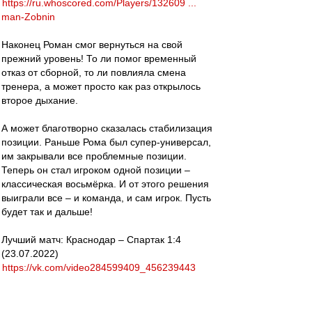
https://ru.whoscored.com/Players/132609 ...
man-Zobnin
Наконец Роман смог вернуться на свой
прежний уровень! То ли помог временный
отказ от сборной, то ли повлияла смена
тренера, а может просто как раз открылось
второе дыхание.
А может благотворно сказалась стабилизация
позиции. Раньше Рома был супер-универсал,
им закрывали все проблемные позиции.
Теперь он стал игроком одной позиции –
классическая восьмёрка. И от этого решения
выиграли все – и команда, и сам игрок. Пусть
будет так и дальше!
Лучший матч: Краснодар – Спартак 1:4
(23.07.2022)
https://vk.com/video284599409_456239443