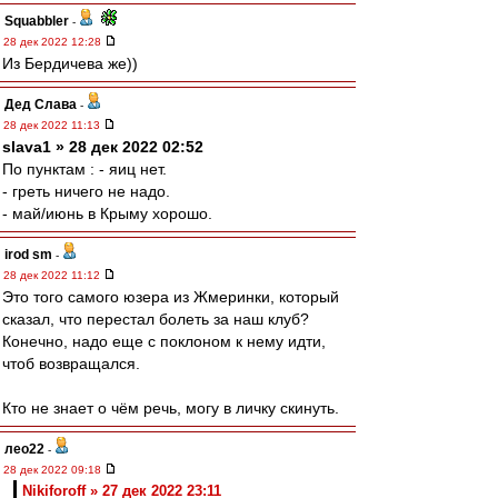
Squabbler
-
28 дек 2022 12:28
Из Бердичева же))
Дед Слава
-
28 дек 2022 11:13
slava1 » 28 дек 2022 02:52
По пунктам : - яиц нет.
- греть ничего не надо.
- май/июнь в Крыму хорошо.
irod sm
-
28 дек 2022 11:12
Это того самого юзера из Жмеринки, который
сказал, что перестал болеть за наш клуб?
Конечно, надо еще с поклоном к нему идти,
чтоб возвращался.
Кто не знает о чём речь, могу в личку скинуть.
лео22
-
28 дек 2022 09:18
Nikiforoff » 27 дек 2022 23:11