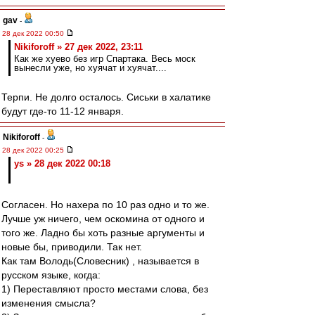
gav
-
28 дек 2022 00:50
Nikiforoff » 27 дек 2022, 23:11
Как же хуево без игр Спартака. Весь моск
вынесли уже, но хуячат и хуячат....
Терпи. Не долго осталось. Сиськи в халатике
будут где-то 11-12 января.
Nikiforoff
-
28 дек 2022 00:25
ys » 28 дек 2022 00:18
Согласен. Но нахера по 10 раз одно и то же.
Лучше уж ничего, чем оскомина от одного и
того же. Ладно бы хоть разные аргументы и
новые бы, приводили. Так нет.
Как там Володь(Словесник) , называется в
русском языке, когда:
1) Переставляют просто местами слова, без
изменения смысла?