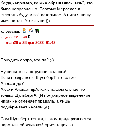
Когда,например, ко мне обращались "мэн", это
было неправильно. Поэтому Мерседес я
склонять буду, и всё остальное. А ники я пишу
именно так. Уж извини:)))
словесник
-
28 дек 2022 06:48
man26 » 28 дек 2022, 01:42
Понудить с утра, что ли? ;-)
Ну пишите вы по-русски, коллеги!
Если поздравляю ШульберТ, то только
АлександрУ.
А если АлександрА, как в нашем случае, то
только ШульбертА. (И полужирное выделение
никак не отменяет правила, а лишь
подчёркивает нелепицу.)
Сам Шульберт, кстати, в этом придерживается
нормальной языковой ориентации :-).