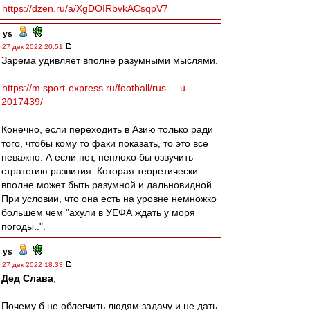
https://dzen.ru/a/XgDOIRbvkACsqpV7
ys
-
27 дек 2022 20:51
Зарема удивляет вполне разумными мыслями.
https://m.sport-express.ru/football/rus ... u-
2017439/
Конечно, если переходить в Азию только ради
того, чтобы кому то факи показать, то это все
неважно. А если нет, неплохо бы озвучить
стратегию развития. Которая теоретически
вполне может быть разумной и дальновидной.
При условии, что она есть на уровне немножко
большем чем "ахули в УЕФА ждать у моря
погоды..".
ys
-
27 дек 2022 18:33
Дед Слава
,
Почему б не облегчить людям задачу и не дать