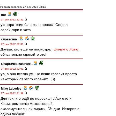
Редактировалось 27 дек 2022 23:14
mp
-
27 дек 2022 22:51
ys
, стратегия банально проста. Сгорел
сарай,гори и хата
словесник
-
27 дек 2022 22:31
Друзья, кто ещё не посмотрел
фильм о Жиго
,
обязательно сделайте это!
Спартачек-Казачек!
-
27 дек 2022 22:01
ys
, а она всегда умные вещи говорит просто
некоторых от этого корежит....)))
Mike Lebedev
-
27 дек 2022 21:39
Для тех, кто ещё не переехал в Азию или
Крым, немножко межсезонной
околомузыкальной лирики. "Энджи. История с
одной песней"