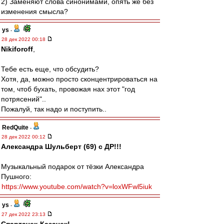
2) Заменяют слова синонимами, опять же без
изменения смысла?
ys
-
28 дек 2022 00:18
Nikiforoff
,
Тебе есть еще, что обсудить?
Хотя, да, можно просто сконцентрироваться на
том, чтоб бухать, провожая нах этот "год
потрясений"..
Пожалуй, так надо и поступить..
RedQuite
-
28 дек 2022 00:12
Александра Шульберт (69) с ДР!!!
Музыкальный подарок от тёзки Александра
Пушного:
https://www.youtube.com/watch?v=loxWFwl5iuk
ys
-
27 дек 2022 23:13