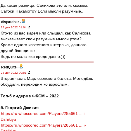
Да какая разница, Салихова это или, скажем,
Сатоси Накамото? Если мысли разумные..
dispatcher
-
28 дек 2022 01:04
Кто-то из вас видел или слышал, как Салихова
высказывает свои разумные мысли ртом?
Кроме одного известного интервью, данного
другой блондинке.
Ведь не мальчики вроде давно.)))
RedQuite
-
28 дек 2022 00:51
Вторая часть Марлезонского балета. Молодёжь
обсудили, переходим ко взрослым.
Топ-5 лидеров ФКСМ – 2022
5. Георгий Джикия
https://ru.whoscored.com/Players/285661 ... i-
Dzhikiya
https://ru.whoscored.com/Players/285661 ... i-