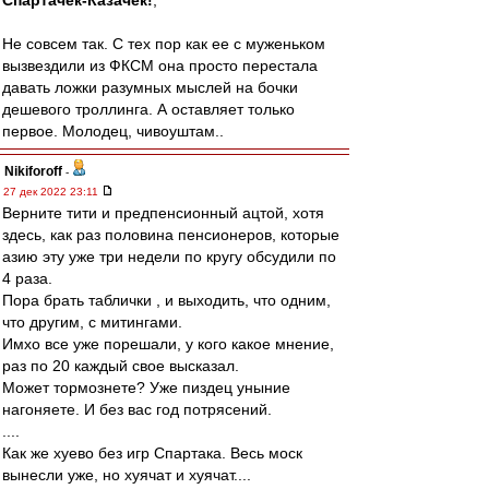
Спартачек-Казачек!
,
Не совсем так. С тех пор как ее с муженьком
вызвездили из ФКСМ она просто перестала
давать ложки разумных мыслей на бочки
дешевого троллинга. А оставляет только
первое. Молодец, чивоуштам..
Nikiforoff
-
27 дек 2022 23:11
Верните тити и предпенсионный ацтой, хотя
здесь, как раз половина пенсионеров, которые
азию эту уже три недели по кругу обсудили по
4 раза.
Пора брать таблички , и выходить, что одним,
что другим, с митингами.
Имхо все уже порешали, у кого какое мнение,
раз по 20 каждый свое высказал.
Может тормознете? Уже пиздец уныние
нагоняете. И без вас год потрясений.
....
Как же хуево без игр Спартака. Весь моск
вынесли уже, но хуячат и хуячат....