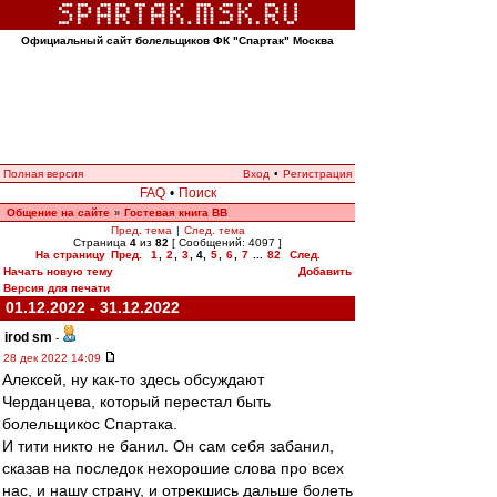
Официальный сайт болельщиков ФК "Спартак" Москва
Полная версия
Вход
•
Регистрация
FAQ
•
Поиск
Общение на сайте
Гостевая книга ВВ
»
Пред. тема
|
След. тема
Страница
4
из
82
[ Сообщений: 4097 ]
На страницу
Пред.
1
,
2
,
3
,
4
,
5
,
6
,
7
...
82
След.
Начать новую тему
Добавить
Версия для печати
01.12.2022 - 31.12.2022
irod sm
-
28 дек 2022 14:09
Алексей, ну как-то здесь обсуждают
Черданцева, который перестал быть
болельщикос Спартака.
И тити никто не банил. Он сам себя забанил,
сказав на последок нехорошие слова про всех
нас, и нашу страну, и отрекшись дальше болеть