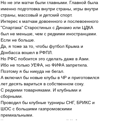
Но не эти матчи были главными. Главной была
именно подготовка внутри страны, игры внутри
страны, массовый и детский спорт.
Интерес к матчам довоенного и послевоенного
"Спартака" Старостиных с Динамо или ЦДКА
был не меньше, чем с редкими иностранцами.
Если не больше.
Да, я тоже за то, чтобы футбол Крыма и
Донбасса вошел в РФПЛ.
Но РФС побоится это сделать даже в Азии.
Ибо не только УЕФА, но ФИФА запретила.
Поэтому я бы никуда не бегал.
А включил бы новые клубы в ЧР и приготовился
лет десять вариться в собственном соку.
С редкими товарняками. И клубными и
сборными.
Проводил бы клубные турниры СНГ, БРИКС и
ШОС с большими газпромовскими
премиальными.
Кто-то мешает возродить зимний Кубок
Содружества?
Кто-то мешает вывести на топ-уровень детские