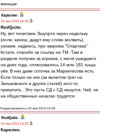
меньше.
Карелин
-
03 янв 2023 19:35
RedQuite
,
Ну, вот почитаем Эшуорта через недельку
(если, канеш, дадут ему слово молвить),
узнаем, надеюсь, про закрома "Спартака".
Кстати, спасибо за ссылку на ТМ. Там в
разделе получек за игроков, с июля ушедшего
на днях года, сплюсовалось 14 млн 181 тыща
уёв. В них даже соточка за Маркитесова есть.
Если только на них (за вычетом трат на
Зиньковского и других статей) кого-то
прикупить.. Это пусть СД с СД чешутся. Чай, не
на общественных началах трудятся.
Редактировалось 03 янв 2023 19:38
RedQuite
-
03 янв 2023 19:25
Карелин
,