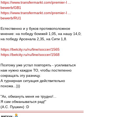
https://www.transfermarkt.com/premier-l ...
bewerb/GB1
https://www.transfermarkt.com/premier-l ...
bewerb/RU1
Естественно и у буков противоположное
мнение: на победу бомжей 1,05, на нашу 14,0;
на победу Арсенала 2,35, на Сити 1,8.
https://betcity.ru/ru/line/soccer/1565
https://betcity.ru/ru/line/soccer/1568
Поэтому уже устал повторять - усиливаться
нам нужно каждое ТО, чтобы постепенно
сокращать эту разницу.
А турнирная ситуация действительно
похожа...)))
"Ах, обмануть меня не трудно!...
Я сам обманываться рад!"
(А.С. Пушкин) :D
митхун
-