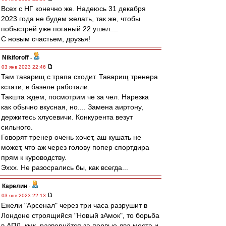
Всех с НГ конечно же. Надеюсь 31 декабря
2023 года не будем желать, так же, чтобы
побыстрей уже поганый 22 ушел....
С новым счастьем, друзья!
Nikiforoff
-
03 янв 2023 22:46
Там таварищ с трапа сходит. Таварищ тренера
кстати, в базеле работали.
Такшта ждем, посмотрим че за чел. Нарезка
как обычно вкусная, но.... Замена аиртону,
держитесь хлусевичи. Конкурента везут
сильного.
Говорят тренер очень хочет, аш кушать не
может, что аж через голову попер спортдира
прям к куроводству.
Эххх. Не разосрались бы, как всегда...
Карелин
-
03 янв 2023 22:13
Ежели "Арсенал" через три часа разрушит в
Лондоне строящийся "Новый зАмок", то борьба
в АПЛ, кмк, развернётся за первые два места и