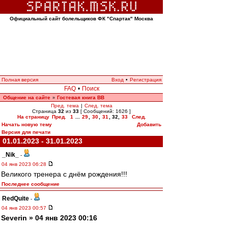
Официальный сайт болельщиков ФК "Спартак" Москва
Полная версия
Вход
•
Регистрация
FAQ
•
Поиск
Общение на сайте
Гостевая книга ВВ
»
Пред. тема
|
След. тема
Страница
32
из
33
[ Сообщений: 1626 ]
На страницу
Пред.
1
...
29
,
30
,
31
,
32
,
33
След.
Начать новую тему
Добавить
Версия для печати
01.01.2023 - 31.01.2023
_Nik_
-
04 янв 2023 06:28
Великого тренера с днём рождения!!!
Последнее сообщение
RedQuite
-
04 янв 2023 00:57
Severin » 04 янв 2023 00:16