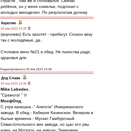
страсти", там же и столовался. Сейчас
ребёнок, он у меня сомелье, подгонал с
молодых виноделен. По результатам доложу
Карелин
-
03 янв 2023 15:35
(ворчливо) Есть захотят - прибегут. Спокон веку
так с молодёжью, да..
Столовое вино №21 в обед. Не пьянства ради,
здоровья для.
Редактировалось 03 янв 2023 15:38
Дед Слава
-
03 янв 2023 15:30
Mike Lebedev
,
"Срамота! " ©
МосфОлд
,
С утра канешна -" Алиготе" Инкерманского
завода. В обед - Каберне Качинское. Вечером в
былые времена - Мускат Гамбургскый
Севастопольского вин завода, но щас его увы
нэма, ни Муската, ни завода. Заменяем