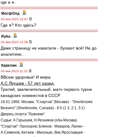
где и я..
МосфОлд
-
03 янв 2023 12:47
Где я? Кто здесь?
Ryka
-
03 янв 2023 12:38
Даже страницу не накатали - бухают всё! Не до
аналитики…
Карелин
-
03 янв 2023 11:15
ВВсем здоровья! И мира.
А.С.Якушев - 57 лет назад.
Третий, заключительный, матч первого турне
канадских хоккеистов в СССР.
16.01.1966. Москва. "Спартак" (Москва) - "Sherbrooke
Beavers" (Sherbrooke, Canada) - 6:5 (1:3, 2:1, 3:1)
Дворец спорта "Лужники".
Судьи: А.Гурышев, Н.Резников (оба-Москва).
"Спартак": Прохоров; Блинов - Макаров, Лапин -
А.Семенов, Китаев - Мигунько; Вик.Ярославцев -