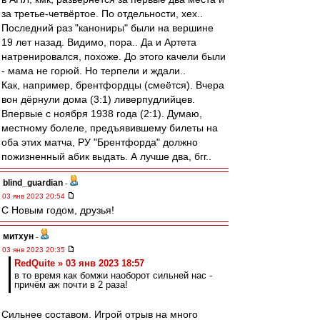
за третье-четвёртое. По отдельности, хех..
Последний раз "канониры" были на вершине
19 лет назад. Видимо, пора.. Да и Артета
натренировался, похоже. До этого качели были
- мама не горюй. Но терпели и ждали..
Как, например, брентфордцы (смеётся). Вчера
вон дёрнули дома (3:1) ливерпудлийцев.
Впервые с ноября 1938 года (2:1). Думаю,
местному болеле, предъявившему билеты на
оба этих матча, РУ "Брентфорда" должно
пожизненный абик выдать. А лучше два, бгг..
blind_guardian
-
03 янв 2023 20:54
C Новым годом, друзья!
митхун
-
03 янв 2023 20:35
RedQuite » 03 янв 2023 18:57
в то время как бомжи наоборот сильней нас -
причём аж почти в 2 раза!
Сильнее составом. Игрой отрыв на много