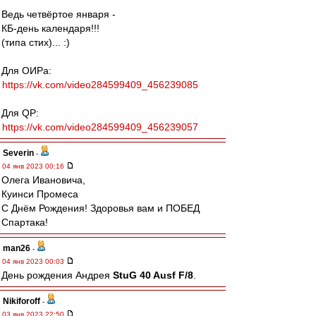
Ведь четвёртое января -
КБ-день календаря!!!
(типа стих)... :)
Для ОИРа:
https://vk.com/video284599409_456239085
Для QP:
https://vk.com/video284599409_456239057
Severin
-
04 янв 2023 00:16
Олега Ивановича,
Куинси Промеса
С Днём Рождения! Здоровья вам и ПОБЕД
Спартака!
man26
-
04 янв 2023 00:03
День рождения Андрея
StuG 40 Ausf F/8
.
Nikiforoff
-
03 янв 2023 22:50