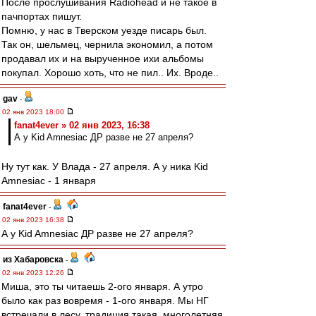
После прослушивания Radiohead и не такое в
пачпортах пишут.
Помню, у нас в Тверском уезде писарь был.
Так он, шельмец, чернила экономил, а потом
продавал их и на вырученное ихи альбомы
покупал. Хорошо хоть, что не пил.. Их. Вроде..
gav
-
02 янв 2023 18:00
fanat4ever » 02 янв 2023, 16:38
А у Kid Amnesiac ДР разве не 27 апреля?
Ну тут как. У Влада - 27 апреля. А у ника Kid
Amnesiac - 1 января
fanat4ever
-
02 янв 2023 16:38
А у Kid Amnesiac ДР разве не 27 апреля?
из Хабаровска
-
02 янв 2023 12:26
Миша, это ты читаешь 2-ого января. А утро
было как раз вовремя - 1-ого января. Мы НГ
встречали в лесу, традиция такая, многолетняя