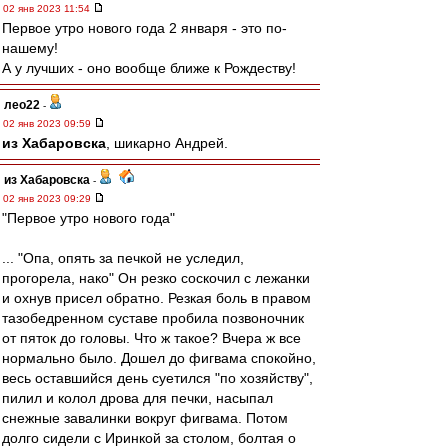
02 янв 2023 11:54
Первое утро нового года 2 января - это по-
нашему!
А у лучших - оно вообще ближе к Рождеству!
лео22
-
02 янв 2023 09:59
из Хабаровска
, шикарно Андрей.
из Хабаровска
-
02 янв 2023 09:29
"Первое утро нового года"
... "Опа, опять за печкой не уследил,
прогорела, нако" Он резко соскочил с лежанки
и охнув присел обратно. Резкая боль в правом
тазобедренном суставе пробила позвоночник
от пяток до головы. Что ж такое? Вчера ж все
нормально было. Дошел до фигвама спокойно,
весь оставшийся день суетился "по хозяйству",
пилил и колол дрова для печки, насыпал
снежные завалинки вокруг фигвама. Потом
долго сидели с Иринкой за столом, болтая о