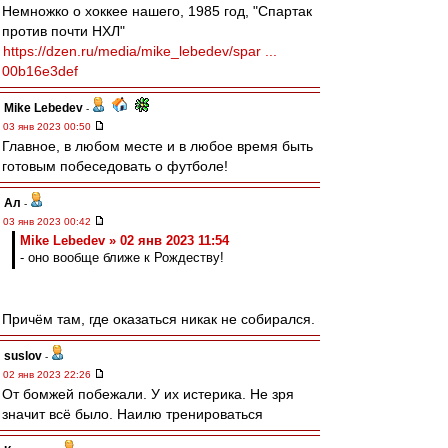
Немножко о хоккее нашего, 1985 год, "Спартак
против почти НХЛ"
https://dzen.ru/media/mike_lebedev/spar ...
00b16e3def
Mike Lebedev
-
03 янв 2023 00:50
Главное, в любом месте и в любое время быть
готовым побеседовать о футболе!
Ал
-
03 янв 2023 00:42
Mike Lebedev » 02 янв 2023 11:54
- оно вообще ближе к Рождеству!
Причём там, где оказаться никак не собирался.
suslov
-
02 янв 2023 22:26
От бомжей побежали. У их истерика. Не зря
значит всё было. Наилю тренироваться