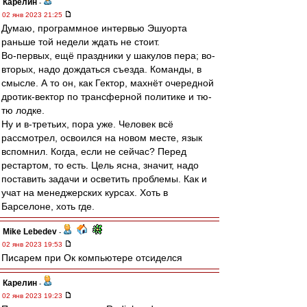
Карелин
-
02 янв 2023 21:25
Думаю, программное интервью Эшуорта
раньше той недели ждать не стоит.
Во-первых, ещё праздники у шакулов пера; во-
вторых, надо дождаться съезда. Команды, в
смысле. А то он, как Гектор, махнёт очередной
дротик-вектор по трансферной политике и тю-
тю лодке.
Ну и в-третьих, пора уже. Человек всё
рассмотрел, освоился на новом месте, язык
вспомнил. Когда, если не сейчас? Перед
рестартом, то есть. Цель ясна, значит, надо
поставить задачи и осветить проблемы. Как и
учат на менеджерских курсах. Хоть в
Барселоне, хоть где.
Mike Lebedev
-
02 янв 2023 19:53
Писарем при Ок компьютере отсиделся
Карелин
-
02 янв 2023 19:23