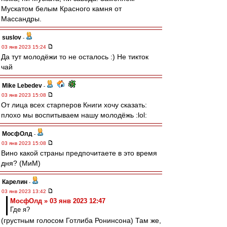
Мускатом белым Красного камня от
Массандры.
suslov
-
03 янв 2023 15:24
Да тут молодёжи то не осталось :) Не тикток
чай
Mike Lebedev
-
03 янв 2023 15:08
От лица всех старперов Книги хочу сказать:
плохо мы воспитываем нашу молодёжь :lol:
МосфОлд
-
03 янв 2023 15:08
Вино какой страны предпочитаете в это время
дня? (МиМ)
Карелин
-
03 янв 2023 13:42
МосфОлд » 03 янв 2023 12:47
Где я?
(грустным голосом Готлиба Ронинсона) Там же,