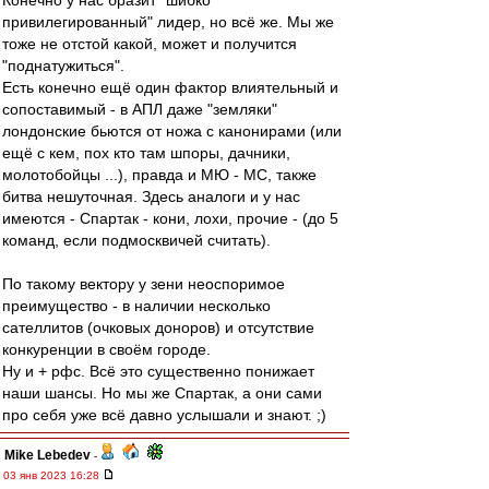
Конечно у нас бразит "шибко
привилегированный" лидер, но всё же. Мы же
тоже не отстой какой, может и получится
"поднатужиться".
Есть конечно ещё один фактор влиятельный и
сопоставимый - в АПЛ даже "земляки"
лондонские бьются от ножа с канонирами (или
ещё с кем, пох кто там шпоры, дачники,
молотобойцы ...), правда и МЮ - МС, также
битва нешуточная. Здесь аналоги и у нас
имеются - Спартак - кони, лохи, прочие - (до 5
команд, если подмосквичей считать).
По такому вектору у зени неоспоримое
преимущество - в наличии несколько
сателлитов (очковых доноров) и отсутствие
конкуренции в своём городе.
Ну и + рфс. Всё это существенно понижает
наши шансы. Но мы же Спартак, а они сами
про себя уже всё давно услышали и знают. ;)
Mike Lebedev
-
03 янв 2023 16:28