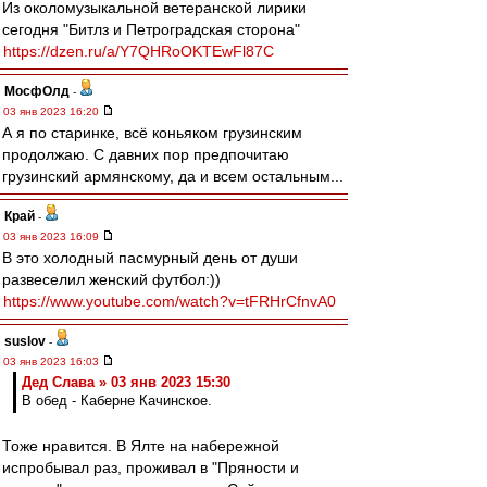
Из околомузыкальной ветеранской лирики
сегодня "Битлз и Петроградская сторона"
https://dzen.ru/a/Y7QHRoOKTEwFl87C
МосфОлд
-
03 янв 2023 16:20
А я по старинке, всё коньяком грузинским
продолжаю. С давних пор предпочитаю
грузинский армянскому, да и всем остальным...
Край
-
03 янв 2023 16:09
В это холодный пасмурный день от души
развеселил женский футбол:))
https://www.youtube.com/watch?v=tFRHrCfnvA0
suslov
-
03 янв 2023 16:03
Дед Слава » 03 янв 2023 15:30
В обед - Каберне Качинское.
Тоже нравится. В Ялте на набережной
испробывал раз, проживал в "Пряности и