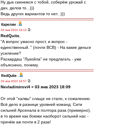
Ну дык скинемся с тобой, соберём урожай с
дач, делов то...)))
Ведь других вариантов то нет...)))
Карелин
-
03 янв 2023 19:13
RedQuite
,
"А вопрос ужасно прост, и вопрос -
единственный.." (почти ВСВ) - На какие деньги
усиление?
Раскардаш "Лукойла" не предлагать - уже
объяснено, почему.
RedQuite
-
03 янв 2023 18:57
Nevladimirovi4 » 03 янв 2023 18:09
От этой "халвы" слаще не стало, к сожалению.
Всё дело в разнице уровней команд: Сити
сильней Арсенала в полтора раза (примерно),
в то время как бомжи наоборот сильней нас -
причём аж почти в 2 раза!