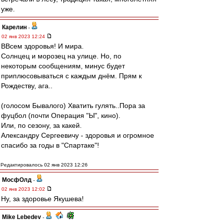
уже.
Карелин
-
02 янв 2023 12:24
ВВсем здоровья! И мира.
Солнцец и морозец на улице. Но, по
некоторым сообщениям, минус будет
приплюсовываться с каждым днём. Прям к
Рождеству, ага..
(голосом Бывалого) Хватить гулять..Пора за
фуцбол (почти Операция "Ы", кино).
Или, по сезону, за какей.
Александру Сергеевичу - здоровья и огромное
спасибо за годы в "Спартаке"!
Редактировалось 02 янв 2023 12:26
МосфОлд
-
02 янв 2023 12:02
Ну, за здоровье Якушева!
Mike Lebedev
-