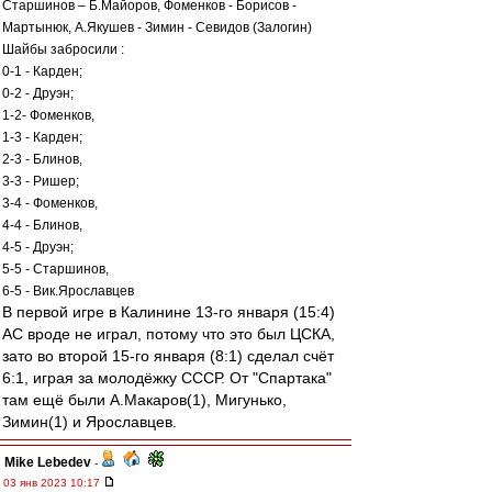
Старшинов – Б.Майоров, Фоменков - Борисов -
Мартынюк, А.Якушев - Зимин - Севидов (Залогин)
Шайбы забросили :
0-1 - Карден;
0-2 - Друэн;
1-2- Фоменков,
1-3 - Карден;
2-3 - Блинов,
3-3 - Ришер;
3-4 - Фоменков,
4-4 - Блинов,
4-5 - Друэн;
5-5 - Старшинов,
6-5 - Вик.Ярославцев
В первой игре в Калинине 13-го января (15:4)
АС вроде не играл, потому что это был ЦСКА,
зато во второй 15-го января (8:1) сделал счёт
6:1, играя за молодёжку СССР. От "Спартака"
там ещё были А.Макаров(1), Мигунько,
Зимин(1) и Ярославцев.
Mike Lebedev
-
03 янв 2023 10:17