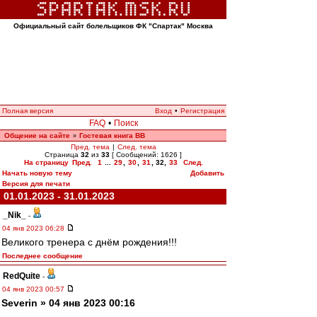
Официальный сайт болельщиков ФК "Спартак" Москва
Полная версия
Вход
•
Регистрация
FAQ
•
Поиск
Общение на сайте
Гостевая книга ВВ
»
Пред. тема
|
След. тема
Страница
32
из
33
[ Сообщений: 1626 ]
На страницу
Пред.
1
...
29
,
30
,
31
,
32
,
33
След.
Начать новую тему
Добавить
Версия для печати
01.01.2023 - 31.01.2023
_Nik_
-
04 янв 2023 06:28
Великого тренера с днём рождения!!!
Последнее сообщение
RedQuite
-
04 янв 2023 00:57
Severin » 04 янв 2023 00:16