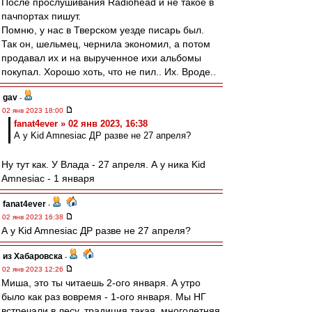
После прослушивания Radiohead и не такое в
пачпортах пишут.
Помню, у нас в Тверском уезде писарь был.
Так он, шельмец, чернила экономил, а потом
продавал их и на вырученное ихи альбомы
покупал. Хорошо хоть, что не пил.. Их. Вроде..
gav
-
02 янв 2023 18:00
fanat4ever » 02 янв 2023, 16:38
А у Kid Amnesiac ДР разве не 27 апреля?
Ну тут как. У Влада - 27 апреля. А у ника Kid
Amnesiac - 1 января
fanat4ever
-
02 янв 2023 16:38
А у Kid Amnesiac ДР разве не 27 апреля?
из Хабаровска
-
02 янв 2023 12:26
Миша, это ты читаешь 2-ого января. А утро
было как раз вовремя - 1-ого января. Мы НГ
встречали в лесу, традиция такая, многолетняя