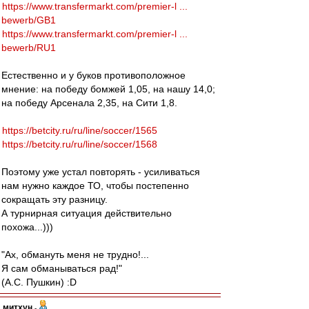
https://www.transfermarkt.com/premier-l ...
bewerb/GB1
https://www.transfermarkt.com/premier-l ...
bewerb/RU1
Естественно и у буков противоположное
мнение: на победу бомжей 1,05, на нашу 14,0;
на победу Арсенала 2,35, на Сити 1,8.
https://betcity.ru/ru/line/soccer/1565
https://betcity.ru/ru/line/soccer/1568
Поэтому уже устал повторять - усиливаться
нам нужно каждое ТО, чтобы постепенно
сокращать эту разницу.
А турнирная ситуация действительно
похожа...)))
"Ах, обмануть меня не трудно!...
Я сам обманываться рад!"
(А.С. Пушкин) :D
митхун
-