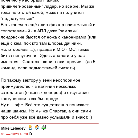
Конечно у нас бразит "шибко
привилегированный" лидер, но всё же. Мы же
тоже не отстой какой, может и получится
"поднатужиться".
Есть конечно ещё один фактор влиятельный и
сопоставимый - в АПЛ даже "земляки"
лондонские бьются от ножа с канонирами (или
ещё с кем, пох кто там шпоры, дачники,
молотобойцы ...), правда и МЮ - МС, также
битва нешуточная. Здесь аналоги и у нас
имеются - Спартак - кони, лохи, прочие - (до 5
команд, если подмосквичей считать).
По такому вектору у зени неоспоримое
преимущество - в наличии несколько
сателлитов (очковых доноров) и отсутствие
конкуренции в своём городе.
Ну и + рфс. Всё это существенно понижает
наши шансы. Но мы же Спартак, а они сами
про себя уже всё давно услышали и знают. ;)
Mike Lebedev
-
03 янв 2023 16:28