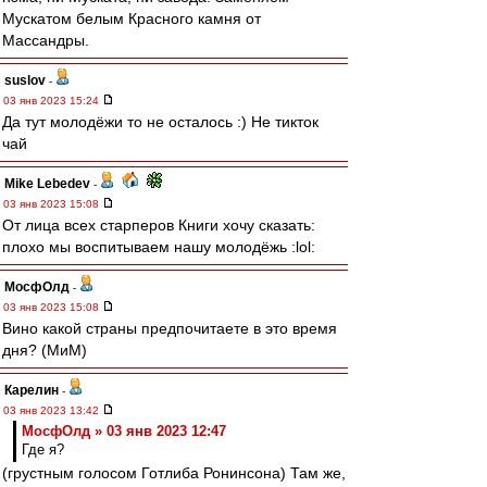
Мускатом белым Красного камня от
Массандры.
suslov
-
03 янв 2023 15:24
Да тут молодёжи то не осталось :) Не тикток
чай
Mike Lebedev
-
03 янв 2023 15:08
От лица всех старперов Книги хочу сказать:
плохо мы воспитываем нашу молодёжь :lol:
МосфОлд
-
03 янв 2023 15:08
Вино какой страны предпочитаете в это время
дня? (МиМ)
Карелин
-
03 янв 2023 13:42
МосфОлд » 03 янв 2023 12:47
Где я?
(грустным голосом Готлиба Ронинсона) Там же,