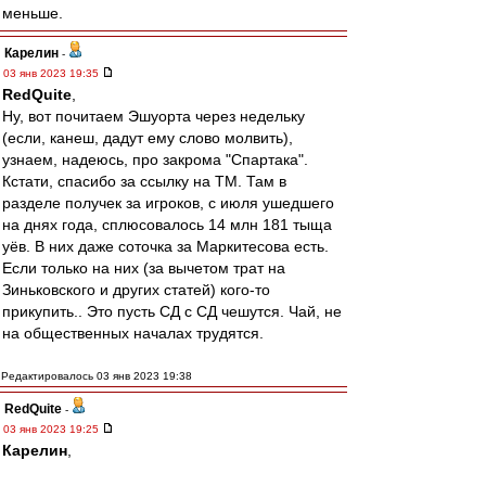
меньше.
Карелин
-
03 янв 2023 19:35
RedQuite
,
Ну, вот почитаем Эшуорта через недельку
(если, канеш, дадут ему слово молвить),
узнаем, надеюсь, про закрома "Спартака".
Кстати, спасибо за ссылку на ТМ. Там в
разделе получек за игроков, с июля ушедшего
на днях года, сплюсовалось 14 млн 181 тыща
уёв. В них даже соточка за Маркитесова есть.
Если только на них (за вычетом трат на
Зиньковского и других статей) кого-то
прикупить.. Это пусть СД с СД чешутся. Чай, не
на общественных началах трудятся.
Редактировалось 03 янв 2023 19:38
RedQuite
-
03 янв 2023 19:25
Карелин
,