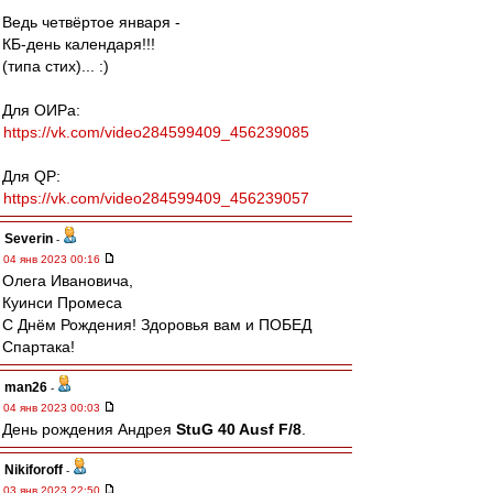
Ведь четвёртое января -
КБ-день календаря!!!
(типа стих)... :)
Для ОИРа:
https://vk.com/video284599409_456239085
Для QP:
https://vk.com/video284599409_456239057
Severin
-
04 янв 2023 00:16
Олега Ивановича,
Куинси Промеса
С Днём Рождения! Здоровья вам и ПОБЕД
Спартака!
man26
-
04 янв 2023 00:03
День рождения Андрея
StuG 40 Ausf F/8
.
Nikiforoff
-
03 янв 2023 22:50