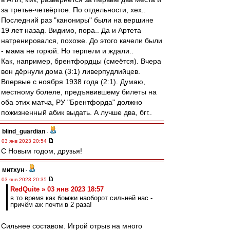
за третье-четвёртое. По отдельности, хех..
Последний раз "канониры" были на вершине
19 лет назад. Видимо, пора.. Да и Артета
натренировался, похоже. До этого качели были
- мама не горюй. Но терпели и ждали..
Как, например, брентфордцы (смеётся). Вчера
вон дёрнули дома (3:1) ливерпудлийцев.
Впервые с ноября 1938 года (2:1). Думаю,
местному болеле, предъявившему билеты на
оба этих матча, РУ "Брентфорда" должно
пожизненный абик выдать. А лучше два, бгг..
blind_guardian
-
03 янв 2023 20:54
C Новым годом, друзья!
митхун
-
03 янв 2023 20:35
RedQuite » 03 янв 2023 18:57
в то время как бомжи наоборот сильней нас -
причём аж почти в 2 раза!
Сильнее составом. Игрой отрыв на много