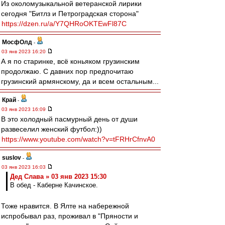
Из околомузыкальной ветеранской лирики
сегодня "Битлз и Петроградская сторона"
https://dzen.ru/a/Y7QHRoOKTEwFl87C
МосфОлд
-
03 янв 2023 16:20
А я по старинке, всё коньяком грузинским
продолжаю. С давних пор предпочитаю
грузинский армянскому, да и всем остальным...
Край
-
03 янв 2023 16:09
В это холодный пасмурный день от души
развеселил женский футбол:))
https://www.youtube.com/watch?v=tFRHrCfnvA0
suslov
-
03 янв 2023 16:03
Дед Слава » 03 янв 2023 15:30
В обед - Каберне Качинское.
Тоже нравится. В Ялте на набережной
испробывал раз, проживал в "Пряности и