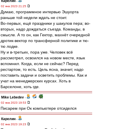
Карелин
-
02 янв 2023 21:25
Думаю, программное интервью Эшуорта
раньше той недели ждать не стоит.
Во-первых, ещё праздники у шакулов пера; во-
вторых, надо дождаться съезда. Команды, в
смысле. А то он, как Гектор, махнёт очередной
дротик-вектор по трансферной политике и тю-
тю лодке.
Ну и в-третьих, пора уже. Человек всё
рассмотрел, освоился на новом месте, язык
вспомнил. Когда, если не сейчас? Перед
рестартом, то есть. Цель ясна, значит, надо
поставить задачи и осветить проблемы. Как и
учат на менеджерских курсах. Хоть в
Барселоне, хоть где.
Mike Lebedev
-
02 янв 2023 19:53
Писарем при Ок компьютере отсиделся
Карелин
-
02 янв 2023 19:23