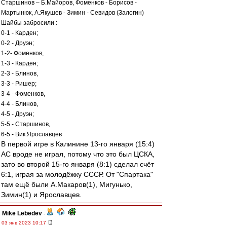
Старшинов – Б.Майоров, Фоменков - Борисов -
Мартынюк, А.Якушев - Зимин - Севидов (Залогин)
Шайбы забросили :
0-1 - Карден;
0-2 - Друэн;
1-2- Фоменков,
1-3 - Карден;
2-3 - Блинов,
3-3 - Ришер;
3-4 - Фоменков,
4-4 - Блинов,
4-5 - Друэн;
5-5 - Старшинов,
6-5 - Вик.Ярославцев
В первой игре в Калинине 13-го января (15:4)
АС вроде не играл, потому что это был ЦСКА,
зато во второй 15-го января (8:1) сделал счёт
6:1, играя за молодёжку СССР. От "Спартака"
там ещё были А.Макаров(1), Мигунько,
Зимин(1) и Ярославцев.
Mike Lebedev
-
03 янв 2023 10:17