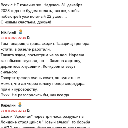
Всех с НГ конечно же. Надеюсь 31 декабря
2023 года не будем желать, так же, чтобы
побыстрей уже поганый 22 ушел....
С новым счастьем, друзья!
Nikiforoff
-
03 янв 2023 22:46
Там таварищ с трапа сходит. Таварищ тренера
кстати, в базеле работали.
Такшта ждем, посмотрим че за чел. Нарезка
как обычно вкусная, но.... Замена аиртону,
держитесь хлусевичи. Конкурента везут
сильного.
Говорят тренер очень хочет, аш кушать не
может, что аж через голову попер спортдира
прям к куроводству.
Эххх. Не разосрались бы, как всегда...
Карелин
-
03 янв 2023 22:13
Ежели "Арсенал" через три часа разрушит в
Лондоне строящийся "Новый зАмок", то борьба
в АПЛ, кмк, развернётся за первые два места и