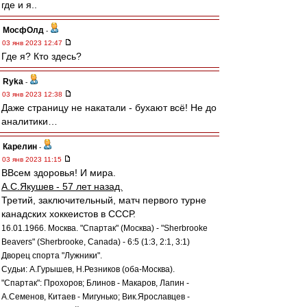
где и я..
МосфОлд
-
03 янв 2023 12:47
Где я? Кто здесь?
Ryka
-
03 янв 2023 12:38
Даже страницу не накатали - бухают всё! Не до
аналитики…
Карелин
-
03 янв 2023 11:15
ВВсем здоровья! И мира.
А.С.Якушев - 57 лет назад.
Третий, заключительный, матч первого турне
канадских хоккеистов в СССР.
16.01.1966. Москва. "Спартак" (Москва) - "Sherbrooke
Beavers" (Sherbrooke, Canada) - 6:5 (1:3, 2:1, 3:1)
Дворец спорта "Лужники".
Судьи: А.Гурышев, Н.Резников (оба-Москва).
"Спартак": Прохоров; Блинов - Макаров, Лапин -
А.Семенов, Китаев - Мигунько; Вик.Ярославцев -