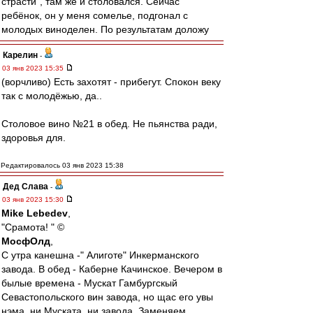
страсти", там же и столовался. Сейчас
ребёнок, он у меня сомелье, подгонал с
молодых виноделен. По результатам доложу
Карелин
-
03 янв 2023 15:35
(ворчливо) Есть захотят - прибегут. Спокон веку
так с молодёжью, да..
Столовое вино №21 в обед. Не пьянства ради,
здоровья для.
Редактировалось 03 янв 2023 15:38
Дед Слава
-
03 янв 2023 15:30
Mike Lebedev
,
"Срамота! " ©
МосфОлд
,
С утра канешна -" Алиготе" Инкерманского
завода. В обед - Каберне Качинское. Вечером в
былые времена - Мускат Гамбургскый
Севастопольского вин завода, но щас его увы
нэма, ни Муската, ни завода. Заменяем