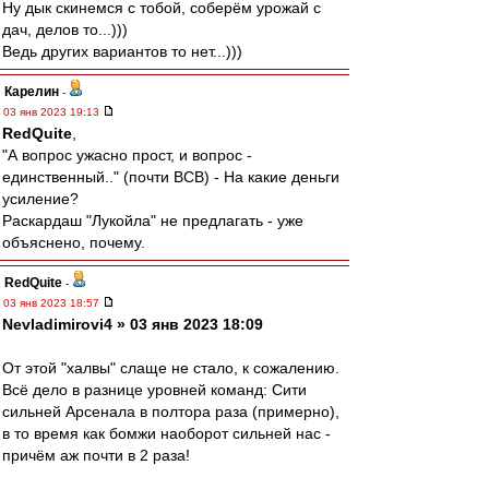
Ну дык скинемся с тобой, соберём урожай с
дач, делов то...)))
Ведь других вариантов то нет...)))
Карелин
-
03 янв 2023 19:13
RedQuite
,
"А вопрос ужасно прост, и вопрос -
единственный.." (почти ВСВ) - На какие деньги
усиление?
Раскардаш "Лукойла" не предлагать - уже
объяснено, почему.
RedQuite
-
03 янв 2023 18:57
Nevladimirovi4 » 03 янв 2023 18:09
От этой "халвы" слаще не стало, к сожалению.
Всё дело в разнице уровней команд: Сити
сильней Арсенала в полтора раза (примерно),
в то время как бомжи наоборот сильней нас -
причём аж почти в 2 раза!