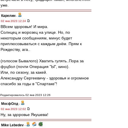
уже.
Карелин
-
02 янв 2023 12:24
ВВсем здоровья! И мира.
Солнцец и морозец на улице. Но, по
некоторым сообщениям, минус будет
приплюсовываться с каждым днём. Прям к
Рождеству, ага..
(голосом Бывалого) Хватить гулять..Пора за
фуцбол (почти Операция "Ы", кино).
Или, по сезону, за какей.
Александру Сергеевичу - здоровья и огромное
спасибо за годы в "Спартаке"!
Редактировалось 02 янв 2023 12:26
МосфОлд
-
02 янв 2023 12:02
Ну, за здоровье Якушева!
Mike Lebedev
-