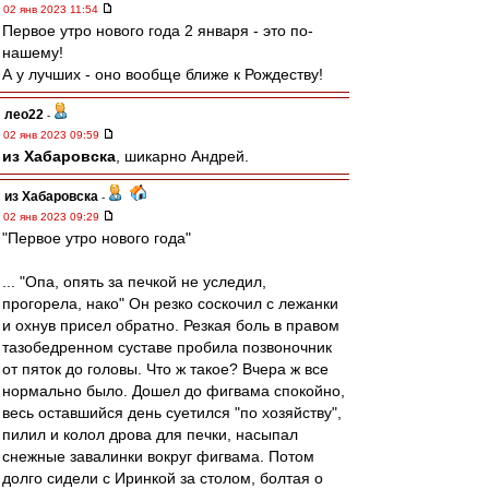
02 янв 2023 11:54
Первое утро нового года 2 января - это по-
нашему!
А у лучших - оно вообще ближе к Рождеству!
лео22
-
02 янв 2023 09:59
из Хабаровска
, шикарно Андрей.
из Хабаровска
-
02 янв 2023 09:29
"Первое утро нового года"
... "Опа, опять за печкой не уследил,
прогорела, нако" Он резко соскочил с лежанки
и охнув присел обратно. Резкая боль в правом
тазобедренном суставе пробила позвоночник
от пяток до головы. Что ж такое? Вчера ж все
нормально было. Дошел до фигвама спокойно,
весь оставшийся день суетился "по хозяйству",
пилил и колол дрова для печки, насыпал
снежные завалинки вокруг фигвама. Потом
долго сидели с Иринкой за столом, болтая о