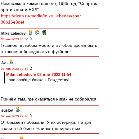
Немножко о хоккее нашего, 1985 год, "Спартак
против почти НХЛ"
https://dzen.ru/media/mike_lebedev/spar ...
00b16e3def
Mike Lebedev
-
03 янв 2023 00:50
Главное, в любом месте и в любое время быть
готовым побеседовать о футболе!
Ал
-
03 янв 2023 00:42
Mike Lebedev » 02 янв 2023 11:54
- оно вообще ближе к Рождеству!
Причём там, где оказаться никак не собирался.
suslov
-
02 янв 2023 22:26
От бомжей побежали. У их истерика. Не зря
значит всё было. Наилю тренироваться