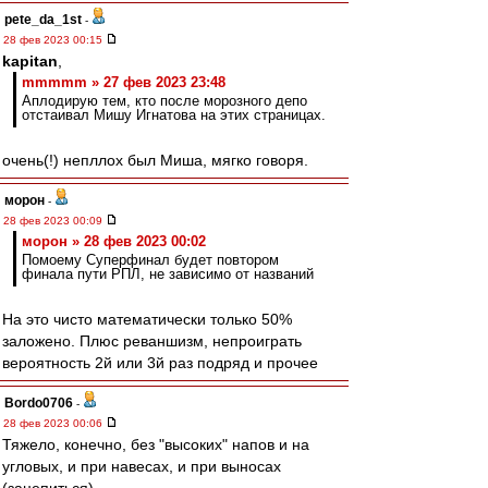
pete_da_1st
-
28 фев 2023 00:15
kapitan
,
mmmmm » 27 фев 2023 23:48
Аплодирую тем, кто после морозного депо
отстаивал Мишу Игнатова на этих страницах.
очень(!) непллох был Миша, мягко говоря.
морон
-
28 фев 2023 00:09
морон » 28 фев 2023 00:02
Помоему Суперфинал будет повтором
финала пути РПЛ, не зависимо от названий
На это чисто математически только 50%
заложено. Плюс реваншизм, непроиграть
вероятность 2й или 3й раз подряд и прочее
Bordo0706
-
28 фев 2023 00:06
Тяжело, конечно, без "высоких" напов и на
угловых, и при навесах, и при выносах