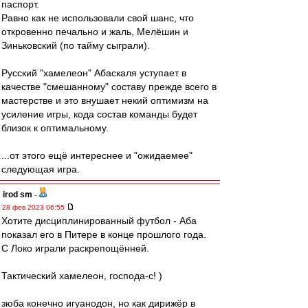
паспорт.
Равно как не использовали свой шанс, что
откровенно печально и жаль, Мелёшин и
Зиньковский (по тайму сыграли).
Русский "хамелеон" Абаскаля уступает в
качестве "смешанному" составу прежде всего в
мастерстве и это внушает некий оптимизм на
усиление игры, кода состав команды будет
близок к оптимальному.
...от этого ещё интереснее и "ожидаемее"
следующая игра.
irod sm
-
28 фев 2023 06:55
Хотите дисциплинированный футбол - Аба
показал его в Питере в конце прошлого года.
С Локо играли раскрепощённей.
Тактический хамелеон, господа-с! )
зюба конечно игуанодон, но как дирижёр в