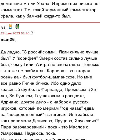
домашние матчи Урала. И кроме них ничего не
комментит. Т.е. такой карманный комментатор
Урала, как у бамжей когда-то был.
ys
-
28 фев 2023 03:36
man26
,
Да ладно. "С российскими". Якин сильно лучше
был? У "корифея" Эмери состав сильно лучше
был, чем у Гили. А игра не впечатляла. Тедеско
- я тоже не любитель. Каррера - вот вторая
осень да - был футбол-шампанское. Но мне
все равно Гилин ближе. Ибо одно дело
красивый футбол с Фернандо, Промесом в 25
лет, Зе Луишем, Глушаковым в расцвете,
Адриано, другое дело - с набором русских
игроков, который по меркам "год назад" едва
на "посредственный" вытягивал. Или забыли
как принимали Денисова, Пруцева, Хлусевича?
Пара разочарований - пока - это Маслов с
Умяровым. Надеюсь, пока.
Но чисто ощущение, что "прилетел вдруг