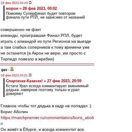
28 фев 2023 04:43
морон » 28 фев 2023, 00:02
Помоему Суперфинал будет повтором
финала пути РПЛ, не зависимо от названий
совершенно не факт
команды, проигравшая Финал РПЛ, будет
играть с командой из пути Регионов на выезде
а там слабых соперников к тому времени уже
не останется (в Акрон не верю, им просто с
Торпедо повезло в жребии)
gav
-
28 фев 2023 04:21
Спартачек-Казачек! » 27 фев 2023, 20:59
Кстати Урал всегда комментирует вменяемый
дядька..наверное поэтому только и урал
доверяют
Главное чтобы тот дядька в кадр не попадал :)
Борис Аболин
https://matchpremier.ru/commentators/boris_aboli
n
Он живёт в Ёбурге, и всегда комментит все