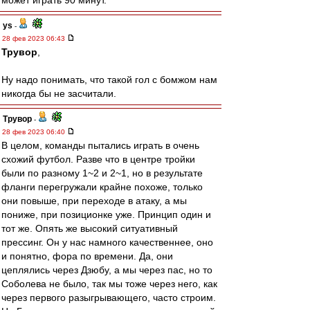
может играть 90 минут.
ys
-
28 фев 2023 06:43
Трувор
,
Ну надо понимать, что такой гол с бомжом нам
никогда бы не засчитали.
Трувор
-
28 фев 2023 06:40
В целом, команды пытались играть в очень
схожий футбол. Разве что в центре тройки
были по разному 1~2 и 2~1, но в результате
фланги перегружали крайне похоже, только
они повыше, при переходе в атаку, а мы
пониже, при позиционке уже. Принцип один и
тот же. Опять же высокий ситуативный
прессинг. Он у нас намного качественнее, оно
и понятно, фора по времени. Да, они
цеплялись через Дзюбу, а мы через пас, но то
Соболева не было, так мы тоже через него, как
через первого разыгрывающего, часто строим.