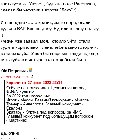
критикуемых. Уверен, будь на поле Рассказов,
сделал бы хет-трик в ворота "Локо" :)
И еще одни часто критикуемые порадовали -
судьи и ВАР. Все по делу. Ну, или в нашу пользу
:)
Федун уже заявил, мол, "стоило уйти, стали
судить нормально". Лёнь, тебе давно говорили:
вали из клуба! Ушёл бы вовремя, глядишь, еще
пять кубков и четыре золота добыли бы :)
Old Петрович
-
28 фев 2023 00:20
Карелин » 27 фев 2023 23:14
Сейчас по телику идёт Церемония наград
ФИФА лучшим.
За 2022 год назвал бы:
Игрок - Месси. Главный конкурент - Мбаппе
Тренер - Анчелотти. Главный конкурент -
Скалони
Вратарь - Куртуа под вопросом за ЧМК.
Главный конкурент под большущим вопросом
- Мартинес
Да, блин!