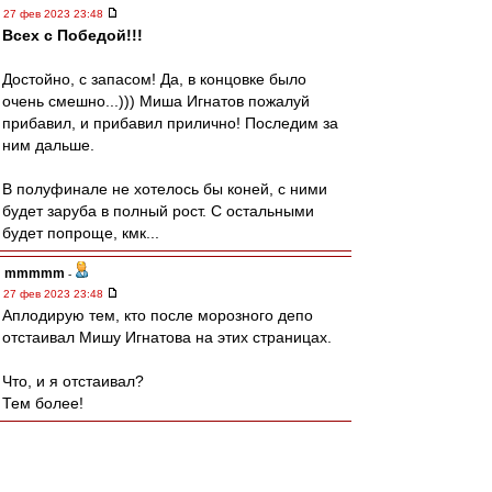
27 фев 2023 23:48
Всех с Победой!!!
Достойно, с запасом! Да, в концовке было
очень смешно...))) Миша Игнатов пожалуй
прибавил, и прибавил прилично! Последим за
ним дальше.
В полуфинале не хотелось бы коней, с ними
будет заруба в полный рост. С остальными
будет попроще, кмк...
mmmmm
-
27 фев 2023 23:48
Аплодирую тем, кто после морозного депо
отстаивал Мишу Игнатова на этих страницах.
Что, и я отстаивал?
Тем более!
DyG
-
27 фев 2023 23:43
С победой!