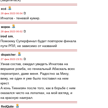
(зацепиться)
ecd
-
28 фев 2023 00:04
Игнатов - теневой кумир.
морон
-
28 фев 2023 00:02
irod sm
,
Помоему Суперфинал будет повтором финала
пути РПЛ, не зависимо от названий
dispatcher
-
27 фев 2023 23:51
Узнав состав, ожидал увидеть Игнатова на
вершине ромба, но гениальный Абаскаль всех
перехитрил, даже меня. Радостно за Миху,
вижу, не один я уже было поставил на нем
крест.
А конь Тикнизян после того, как в борьбе с ним
оказался чисто на лопатках, на мой взгляд, и
на красную наиграл.
RedQuite
-