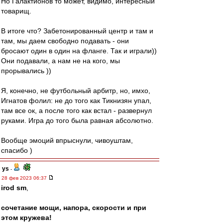
Но Галактионов то может, видимо, интересный
товарищ.
В итоге что? Забетонированный центр и там и
там, мы даем свободно подавать - они
бросают один в один на фланге. Так и играли))
Они подавали, а нам не на кого, мы
прорывались ))
Я, конечно, не футбольный арбитр, но, имхо,
Игнатов фолил: не до того как Тикнизян упал,
там все ок, а после того как встал - развернул
руками. Игра до того была равная абсолютно.
Вообще эмоций впрыснули, чивоуштам,
спасибо )
ys
-
28 фев 2023 06:37
irod sm
,
сочетание мощи, напора, скорости и при
этом кружева!