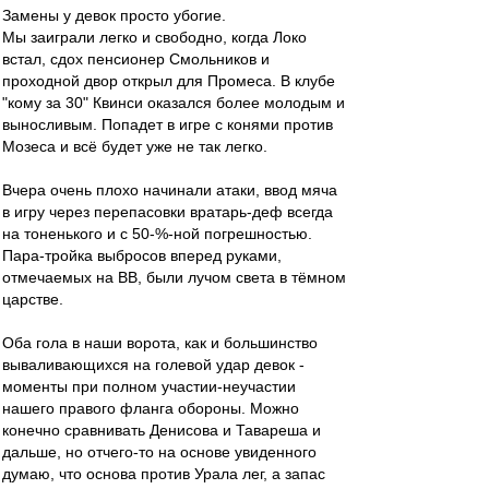
Замены у девок просто убогие.
Мы заиграли легко и свободно, когда Локо
встал, сдох пенсионер Смольников и
проходной двор открыл для Промеса. В клубе
"кому за 30" Квинси оказался более молодым и
выносливым. Попадет в игре с конями против
Мозеса и всё будет уже не так легко.
Вчера очень плохо начинали атаки, ввод мяча
в игру через перепасовки вратарь-деф всегда
на тоненького и с 50-%-ной погрешностью.
Пара-тройка выбросов вперед руками,
отмечаемых на ВВ, были лучом света в тёмном
царстве.
Оба гола в наши ворота, как и большинство
вываливающихся на голевой удар девок -
моменты при полном участии-неучастии
нашего правого фланга обороны. Можно
конечно сравнивать Денисова и Тавареша и
дальше, но отчего-то на основе увиденного
думаю, что основа против Урала лег, а запас