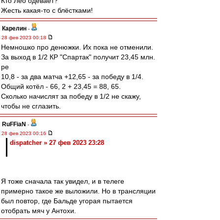
Кто Лео одевает?
Жесть какая-то с блёстками!
Карелин
-
28 фев 2023 00:18
Немношко про денюжки. Их пока не отменили.
За выход в 1/2 КР "Спартак" получит 23,45 млн.
ре
10,8 - за два матча +12,65 - за победу в 1/4.
Общий котёл - 66, 2 + 23,45 = 88, 65.
Сколько начислят за победу в 1/2 не скажу,
чтобы не сглазить.
RuFFiaN
-
28 фев 2023 00:16
dispatcher » 27 фев 2023 23:28
Я тоже сначала так увидел, и в телеге
примерно такое же выложили. Но в трансляции
был повтор, где Бальде угорая пытается
отобрать мяч у Антохи.