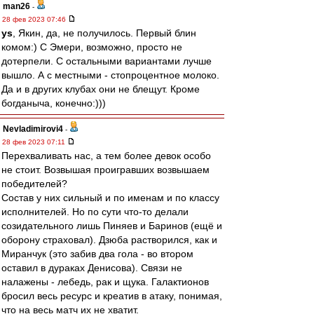
man26
-
28 фев 2023 07:46
ys
, Якин, да, не получилось. Первый блин
комом:) С Эмери, возможно, просто не
дотерпели. С остальными вариантами лучше
вышло. А с местными - стопроцентное молоко.
Да и в других клубах они не блещут. Кроме
богданыча, конечно:)))
Nevladimirovi4
-
28 фев 2023 07:11
Перехваливать нас, а тем более девок особо
не стоит. Возвышая проигравших возвышаем
победителей?
Состав у них сильный и по именам и по классу
исполнителей. Но по сути что-то делали
созидательного лишь Пиняев и Баринов (ещё и
оборону страховал). Дзюба растворился, как и
Миранчук (это забив два гола - во втором
оставил в дураках Денисова). Связи не
налажены - лебедь, рак и щука. Галактионов
бросил весь ресурс и креатив в атаку, понимая,
что на весь матч их не хватит.