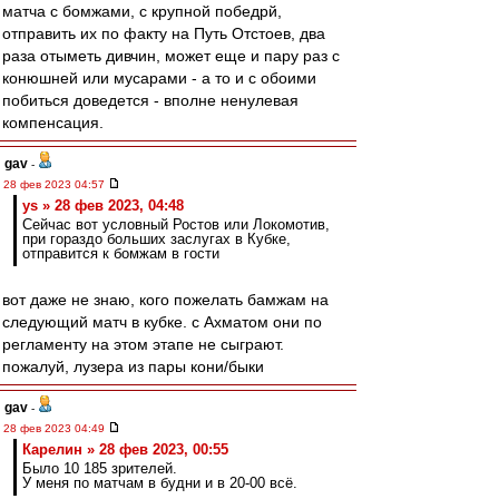
матча с бомжами, с крупной победрй,
отправить их по факту на Путь Отстоев, два
раза отыметь дивчин, может еще и пару раз с
конюшней или мусарами - а то и с обоими
побиться доведется - вполне ненулевая
компенсация.
gav
-
28 фев 2023 04:57
ys » 28 фев 2023, 04:48
Сейчас вот условный Ростов или Локомотив,
при гораздо больших заслугах в Кубке,
отправится к бомжам в гости
вот даже не знаю, кого пожелать бамжам на
следующий матч в кубке. с Ахматом они по
регламенту на этом этапе не сыграют.
пожалуй, лузера из пары кони/быки
gav
-
28 фев 2023 04:49
Карелин » 28 фев 2023, 00:55
Было 10 185 зрителей.
У меня по матчам в будни и в 20-00 всё.