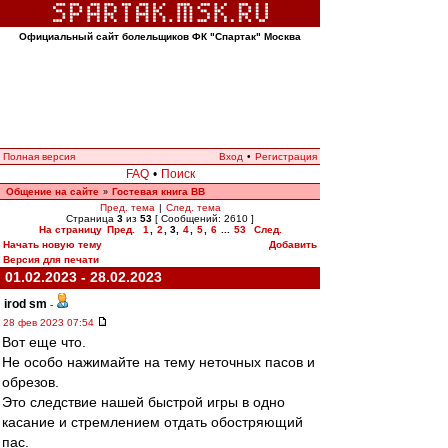
Официальный сайт болельщиков ФК "Спартак" Москва
Полная версия
Вход
•
Регистрация
FAQ
•
Поиск
Общение на сайте
Гостевая книга ВВ
»
Пред. тема
|
След. тема
Страница
3
из
53
[ Сообщений: 2610 ]
На страницу
Пред.
1
,
2
,
3
,
4
,
5
,
6
...
53
След.
Начать новую тему
Добавить
Версия для печати
01.02.2023 - 28.02.2023
irod sm
-
28 фев 2023 07:54
Вот еще что.
Не особо нажимайте на тему неточных пасов и
обрезов.
Это следствие нашей быстрой игры в одно
касание и стремлением отдать обостряющий
пас.