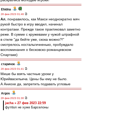
раскрылись молодые игроки!
Ehidna
-
28 фев 2023 01:46
Ал
, понравилось, как Макси неоднократно мяч
рукой быстро в игру вводил, начинал
контратаки. Прежде такое практиковал заметно
реже. В сумме с кружевами у чужой штрафной
в стиле "да бейте уже, скока можно?!"
смотрелось ностальгичненько, пробуждало
воспоминания о бесковско-романцевском
Спартаке)
старичок
-
28 фев 2023 01:41
Мише бы взять частные уроки у
Юрийвасильича. Цены бы ему не было.
А Аниохе да, запретить подавать угловые
Argos
-
28 фев 2023 01:30
jacha » 27 фев 2023 22:59
футбол не хуже Барселоны