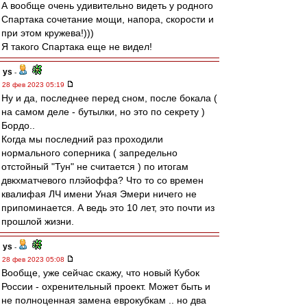
А вообще очень удивительно видеть у родного
Спартака сочетание мощи, напора, скорости и
при этом кружева!)))
Я такого Спартака еще не видел!
ys
-
28 фев 2023 05:19
Ну и да, последнее перед сном, после бокала (
на самом деле - бутылки, но это по секрету )
Бордо..
Когда мы последний раз проходили
нормального соперника ( запредельно
отстойный "Тун" не считается ) по итогам
двкхматчевого плэйоффа? Что то со времен
квалифая ЛЧ имени Уная Эмери ничего не
припоминается. А ведь это 10 лет, это почти из
прошлой жизни.
ys
-
28 фев 2023 05:08
Вообще, уже сейчас скажу, что новый Кубок
России - охренительный проект. Может быть и
не полноценная замена еврокубкам .. но два