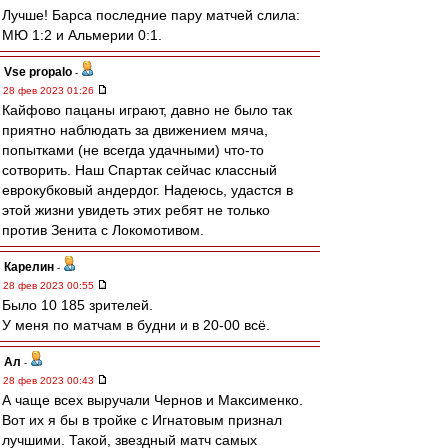
Лучше! Барса последние пару матчей слила:
МЮ 1:2 и Альмерии 0:1.
Vse propalo
-
28 фев 2023 01:26
Кайфово пацаны играют, давно не было так
приятно наблюдать за движением мяча,
попытками (не всегда удачными) что-то
сотворить. Наш Спартак сейчас классный
еврокубковый андердог. Надеюсь, удастся в
этой жизни увидеть этих ребят не только
против Зенита с Локомотивом.
Карелин
-
28 фев 2023 00:55
Было 10 185 зрителей.
У меня по матчам в будни и в 20-00 всё.
Ал
-
28 фев 2023 00:43
А чаще всех выручали Чернов и Максименко.
Вот их я бы в тройке с Игнатовым признал
лучшими. Такой, звездный матч самых