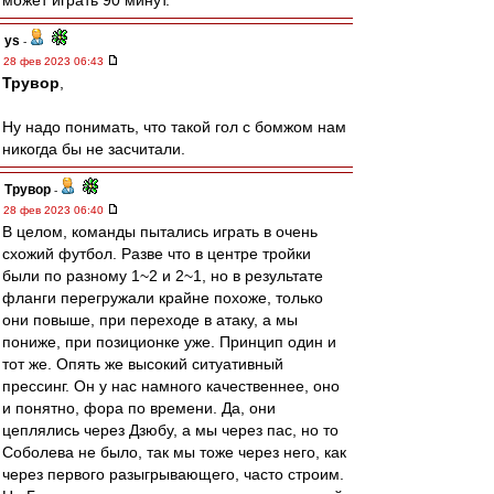
может играть 90 минут.
ys
-
28 фев 2023 06:43
Трувор
,
Ну надо понимать, что такой гол с бомжом нам
никогда бы не засчитали.
Трувор
-
28 фев 2023 06:40
В целом, команды пытались играть в очень
схожий футбол. Разве что в центре тройки
были по разному 1~2 и 2~1, но в результате
фланги перегружали крайне похоже, только
они повыше, при переходе в атаку, а мы
пониже, при позиционке уже. Принцип один и
тот же. Опять же высокий ситуативный
прессинг. Он у нас намного качественнее, оно
и понятно, фора по времени. Да, они
цеплялись через Дзюбу, а мы через пас, но то
Соболева не было, так мы тоже через него, как
через первого разыгрывающего, часто строим.