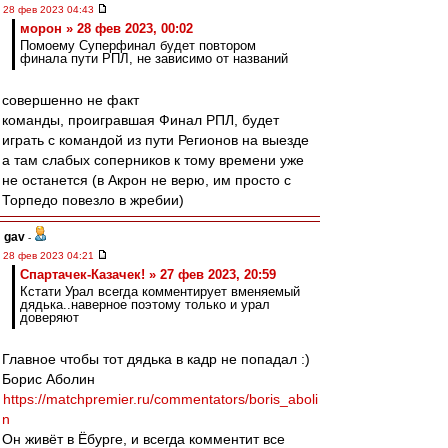
28 фев 2023 04:43
морон » 28 фев 2023, 00:02
Помоему Суперфинал будет повтором
финала пути РПЛ, не зависимо от названий
совершенно не факт
команды, проигравшая Финал РПЛ, будет
играть с командой из пути Регионов на выезде
а там слабых соперников к тому времени уже
не останется (в Акрон не верю, им просто с
Торпедо повезло в жребии)
gav
-
28 фев 2023 04:21
Спартачек-Казачек! » 27 фев 2023, 20:59
Кстати Урал всегда комментирует вменяемый
дядька..наверное поэтому только и урал
доверяют
Главное чтобы тот дядька в кадр не попадал :)
Борис Аболин
https://matchpremier.ru/commentators/boris_aboli
n
Он живёт в Ёбурге, и всегда комментит все