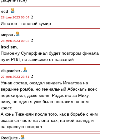
(зацепиться)
ecd
-
28 фев 2023 00:04
Игнатов - теневой кумир.
морон
-
28 фев 2023 00:02
irod sm
,
Помоему Суперфинал будет повтором финала
пути РПЛ, не зависимо от названий
dispatcher
-
27 фев 2023 23:51
Узнав состав, ожидал увидеть Игнатова на
вершине ромба, но гениальный Абаскаль всех
перехитрил, даже меня. Радостно за Миху,
вижу, не один я уже было поставил на нем
крест.
А конь Тикнизян после того, как в борьбе с ним
оказался чисто на лопатках, на мой взгляд, и
на красную наиграл.
RedQuite
-