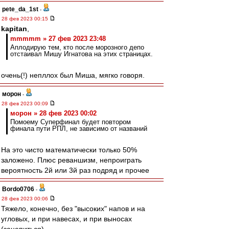
pete_da_1st
-
28 фев 2023 00:15
kapitan
,
mmmmm » 27 фев 2023 23:48
Аплодирую тем, кто после морозного депо
отстаивал Мишу Игнатова на этих страницах.
очень(!) непллох был Миша, мягко говоря.
морон
-
28 фев 2023 00:09
морон » 28 фев 2023 00:02
Помоему Суперфинал будет повтором
финала пути РПЛ, не зависимо от названий
На это чисто математически только 50%
заложено. Плюс реваншизм, непроиграть
вероятность 2й или 3й раз подряд и прочее
Bordo0706
-
28 фев 2023 00:06
Тяжело, конечно, без "высоких" напов и на
угловых, и при навесах, и при выносах