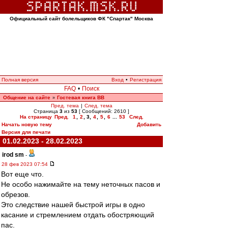
Официальный сайт болельщиков ФК "Спартак" Москва
Полная версия
Вход
•
Регистрация
FAQ
•
Поиск
Общение на сайте
Гостевая книга ВВ
»
Пред. тема
|
След. тема
Страница
3
из
53
[ Сообщений: 2610 ]
На страницу
Пред.
1
,
2
,
3
,
4
,
5
,
6
...
53
След.
Начать новую тему
Добавить
Версия для печати
01.02.2023 - 28.02.2023
irod sm
-
28 фев 2023 07:54
Вот еще что.
Не особо нажимайте на тему неточных пасов и
обрезов.
Это следствие нашей быстрой игры в одно
касание и стремлением отдать обостряющий
пас.