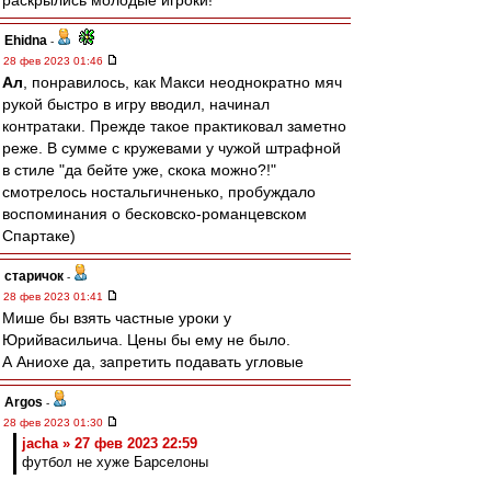
раскрылись молодые игроки!
Ehidna
-
28 фев 2023 01:46
Ал
, понравилось, как Макси неоднократно мяч
рукой быстро в игру вводил, начинал
контратаки. Прежде такое практиковал заметно
реже. В сумме с кружевами у чужой штрафной
в стиле "да бейте уже, скока можно?!"
смотрелось ностальгичненько, пробуждало
воспоминания о бесковско-романцевском
Спартаке)
старичок
-
28 фев 2023 01:41
Мише бы взять частные уроки у
Юрийвасильича. Цены бы ему не было.
А Аниохе да, запретить подавать угловые
Argos
-
28 фев 2023 01:30
jacha » 27 фев 2023 22:59
футбол не хуже Барселоны