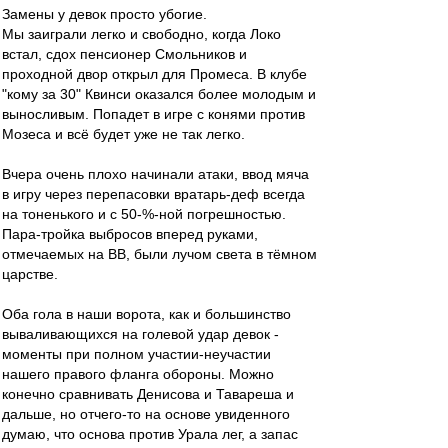
Замены у девок просто убогие.
Мы заиграли легко и свободно, когда Локо
встал, сдох пенсионер Смольников и
проходной двор открыл для Промеса. В клубе
"кому за 30" Квинси оказался более молодым и
выносливым. Попадет в игре с конями против
Мозеса и всё будет уже не так легко.
Вчера очень плохо начинали атаки, ввод мяча
в игру через перепасовки вратарь-деф всегда
на тоненького и с 50-%-ной погрешностью.
Пара-тройка выбросов вперед руками,
отмечаемых на ВВ, были лучом света в тёмном
царстве.
Оба гола в наши ворота, как и большинство
вываливающихся на голевой удар девок -
моменты при полном участии-неучастии
нашего правого фланга обороны. Можно
конечно сравнивать Денисова и Тавареша и
дальше, но отчего-то на основе увиденного
думаю, что основа против Урала лег, а запас