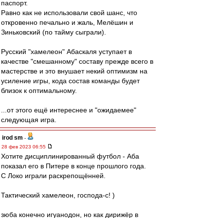
паспорт.
Равно как не использовали свой шанс, что
откровенно печально и жаль, Мелёшин и
Зиньковский (по тайму сыграли).
Русский "хамелеон" Абаскаля уступает в
качестве "смешанному" составу прежде всего в
мастерстве и это внушает некий оптимизм на
усиление игры, кода состав команды будет
близок к оптимальному.
...от этого ещё интереснее и "ожидаемее"
следующая игра.
irod sm
-
28 фев 2023 06:55
Хотите дисциплинированный футбол - Аба
показал его в Питере в конце прошлого года.
С Локо играли раскрепощённей.
Тактический хамелеон, господа-с! )
зюба конечно игуанодон, но как дирижёр в