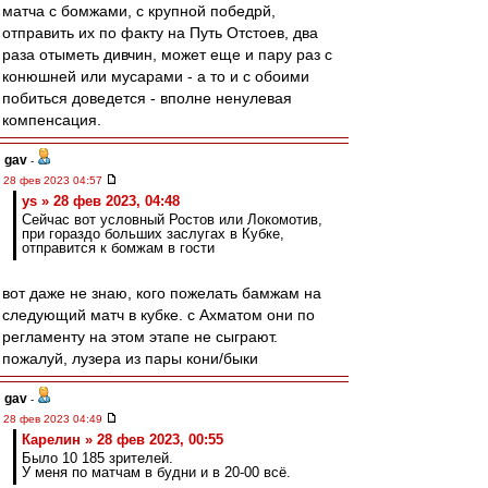
матча с бомжами, с крупной победрй,
отправить их по факту на Путь Отстоев, два
раза отыметь дивчин, может еще и пару раз с
конюшней или мусарами - а то и с обоими
побиться доведется - вполне ненулевая
компенсация.
gav
-
28 фев 2023 04:57
ys » 28 фев 2023, 04:48
Сейчас вот условный Ростов или Локомотив,
при гораздо больших заслугах в Кубке,
отправится к бомжам в гости
вот даже не знаю, кого пожелать бамжам на
следующий матч в кубке. с Ахматом они по
регламенту на этом этапе не сыграют.
пожалуй, лузера из пары кони/быки
gav
-
28 фев 2023 04:49
Карелин » 28 фев 2023, 00:55
Было 10 185 зрителей.
У меня по матчам в будни и в 20-00 всё.