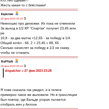
Кто Лео одевает?
Жесть какая-то с блёстками!
Карелин
-
28 фев 2023 00:18
Немношко про денюжки. Их пока не отменили.
За выход в 1/2 КР "Спартак" получит 23,45 млн.
ре
10,8 - за два матча +12,65 - за победу в 1/4.
Общий котёл - 66, 2 + 23,45 = 88, 65.
Сколько начислят за победу в 1/2 не скажу,
чтобы не сглазить.
RuFFiaN
-
28 фев 2023 00:16
dispatcher » 27 фев 2023 23:28
Я тоже сначала так увидел, и в телеге
примерно такое же выложили. Но в трансляции
был повтор, где Бальде угорая пытается
отобрать мяч у Антохи.