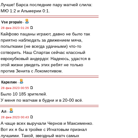
Лучше! Барса последние пару матчей слила:
МЮ 1:2 и Альмерии 0:1.
Vse propalo
-
28 фев 2023 01:26
Кайфово пацаны играют, давно не было так
приятно наблюдать за движением мяча,
попытками (не всегда удачными) что-то
сотворить. Наш Спартак сейчас классный
еврокубковый андердог. Надеюсь, удастся в
этой жизни увидеть этих ребят не только
против Зенита с Локомотивом.
Карелин
-
28 фев 2023 00:55
Было 10 185 зрителей.
У меня по матчам в будни и в 20-00 всё.
Ал
-
28 фев 2023 00:43
А чаще всех выручали Чернов и Максименко.
Вот их я бы в тройке с Игнатовым признал
лучшими. Такой, звездный матч самых