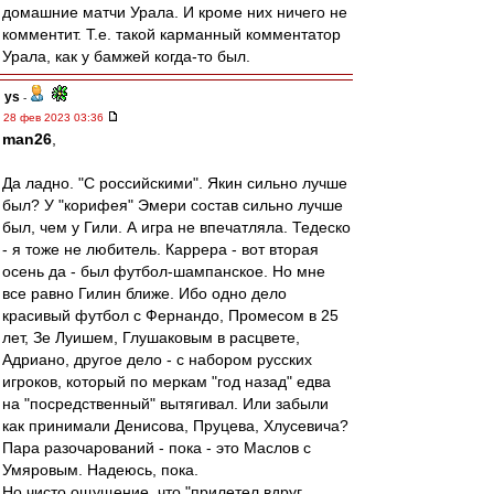
домашние матчи Урала. И кроме них ничего не
комментит. Т.е. такой карманный комментатор
Урала, как у бамжей когда-то был.
ys
-
28 фев 2023 03:36
man26
,
Да ладно. "С российскими". Якин сильно лучше
был? У "корифея" Эмери состав сильно лучше
был, чем у Гили. А игра не впечатляла. Тедеско
- я тоже не любитель. Каррера - вот вторая
осень да - был футбол-шампанское. Но мне
все равно Гилин ближе. Ибо одно дело
красивый футбол с Фернандо, Промесом в 25
лет, Зе Луишем, Глушаковым в расцвете,
Адриано, другое дело - с набором русских
игроков, который по меркам "год назад" едва
на "посредственный" вытягивал. Или забыли
как принимали Денисова, Пруцева, Хлусевича?
Пара разочарований - пока - это Маслов с
Умяровым. Надеюсь, пока.
Но чисто ощущение, что "прилетел вдруг