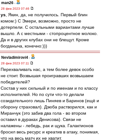
man26
-
28 фев 2023 07:46
ys
, Якин, да, не получилось. Первый блин
комом:) С Эмери, возможно, просто не
дотерпели. С остальными вариантами лучше
вышло. А с местными - стопроцентное молоко.
Да и в других клубах они не блещут. Кроме
богданыча, конечно:)))
Nevladimirovi4
-
28 фев 2023 07:11
Перехваливать нас, а тем более девок особо
не стоит. Возвышая проигравших возвышаем
победителей?
Состав у них сильный и по именам и по классу
исполнителей. Но по сути что-то делали
созидательного лишь Пиняев и Баринов (ещё и
оборону страховал). Дзюба растворился, как и
Миранчук (это забив два гола - во втором
оставил в дураках Денисова). Связи не
налажены - лебедь, рак и щука. Галактионов
бросил весь ресурс и креатив в атаку, понимая,
что на весь матч их не хватит.