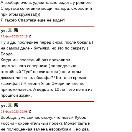
А вообще очень удивительно видеть у родного
Спартака сочетание мощи, напора, скорости и
при этом кружева!)))
Я такого Спартака еще не видел!
ys
-
28 фев 2023 05:19
Ну и да, последнее перед сном, после бокала (
на самом деле - бутылки, но это по секрету )
Бордо..
Когда мы последний раз проходили
нормального соперника ( запредельно
отстойный "Тун" не считается ) по итогам
двкхматчевого плэйоффа? Что то со времен
квалифая ЛЧ имени Уная Эмери ничего не
припоминается. А ведь это 10 лет, это почти из
прошлой жизни.
ys
-
28 фев 2023 05:08
Вообще, уже сейчас скажу, что новый Кубок
России - охренительный проект. Может быть и
не полноценная замена еврокубкам .. но два