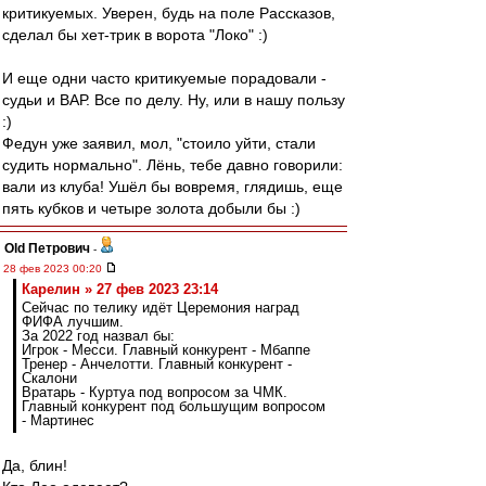
критикуемых. Уверен, будь на поле Рассказов,
сделал бы хет-трик в ворота "Локо" :)
И еще одни часто критикуемые порадовали -
судьи и ВАР. Все по делу. Ну, или в нашу пользу
:)
Федун уже заявил, мол, "стоило уйти, стали
судить нормально". Лёнь, тебе давно говорили:
вали из клуба! Ушёл бы вовремя, глядишь, еще
пять кубков и четыре золота добыли бы :)
Old Петрович
-
28 фев 2023 00:20
Карелин » 27 фев 2023 23:14
Сейчас по телику идёт Церемония наград
ФИФА лучшим.
За 2022 год назвал бы:
Игрок - Месси. Главный конкурент - Мбаппе
Тренер - Анчелотти. Главный конкурент -
Скалони
Вратарь - Куртуа под вопросом за ЧМК.
Главный конкурент под большущим вопросом
- Мартинес
Да, блин!