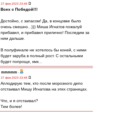
27 фев 2023 23:48
Всех с Победой!!!
Достойно, с запасом! Да, в концовке было
очень смешно...))) Миша Игнатов пожалуй
прибавил, и прибавил прилично! Последим за
ним дальше.
В полуфинале не хотелось бы коней, с ними
будет заруба в полный рост. С остальными
будет попроще, кмк...
mmmmm
-
27 фев 2023 23:48
Аплодирую тем, кто после морозного депо
отстаивал Мишу Игнатова на этих страницах.
Что, и я отстаивал?
Тем более!
DyG
-
27 фев 2023 23:43
С победой!