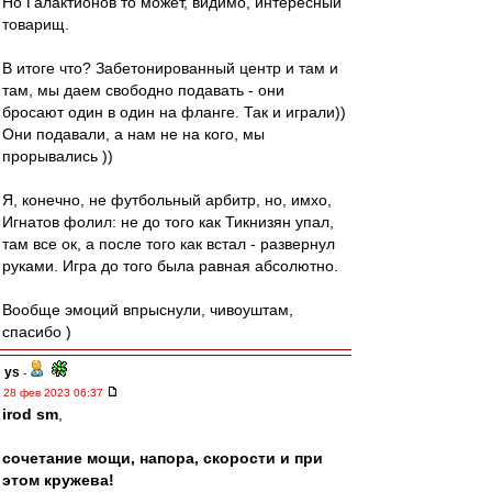
Но Галактионов то может, видимо, интересный
товарищ.
В итоге что? Забетонированный центр и там и
там, мы даем свободно подавать - они
бросают один в один на фланге. Так и играли))
Они подавали, а нам не на кого, мы
прорывались ))
Я, конечно, не футбольный арбитр, но, имхо,
Игнатов фолил: не до того как Тикнизян упал,
там все ок, а после того как встал - развернул
руками. Игра до того была равная абсолютно.
Вообще эмоций впрыснули, чивоуштам,
спасибо )
ys
-
28 фев 2023 06:37
irod sm
,
сочетание мощи, напора, скорости и при
этом кружева!