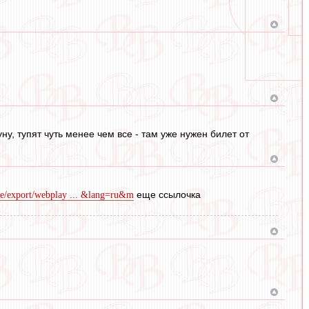
уну, тупят чуть менее чем все - там уже нужен билет от
еще ссылочка
.me/export/webplay ... &lang=ru&m