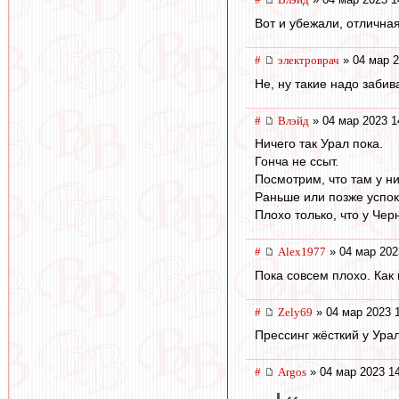
Вот и убежали, отлична
#
электроврач
» 04 мар 2
Не, ну такие надо забива
#
Влэйд
» 04 мар 2023 1
Ничего так Урал пока.
Гонча не ссыт.
Посмотрим, что там у н
Раньше или позже успок
Плохо только, что у Чер
#
Alex1977
» 04 мар 202
Пока совсем плохо. Как
#
Zely69
» 04 мар 2023 
Прессинг жёсткий у Урал
#
Argos
» 04 мар 2023 1