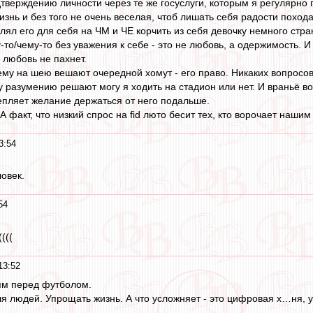
дтверждению личности через те же госуслуги, которым я регулярно 
изнь и без того не очень веселая, чтоб лишать себя радости похода
лял его для себя на ЧМ и ЧЕ корчить из себя девочку немного стра
-то/чему-то без уважения к себе - это не любовь, а одержимость. 
 любовь не пахнет.
ему на шею вешают очередной хомут - его право. Никаких вопросов.
у разумению решают могу я ходить на стадион или нет. И враньё во
пляет желание держаться от него подальше.
. А факт, что низкий спрос на fid люто бесит тех, кто ворочает наш
3:54
овек.
54
((((
13:52
рям перед футболом.
я людей. Упрощать жизнь. А что усложняет - это цифровая х…ня, у