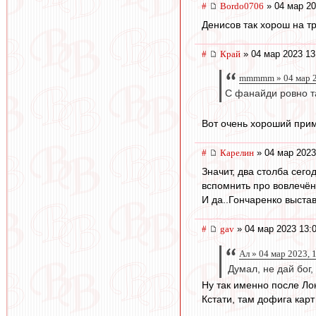
#
Bordo0706
» 04 мар 20
Денисов так хорош на т
#
Край
» 04 мар 2023 13
mmmmm » 04 мар 2
С фанайди ровно т
Вот очень хороший прим
#
Карелин
» 04 мар 2023
Значит, два столба сего
вспомнить про вовлечённ
И да..Гончаренко выста
#
gav
» 04 мар 2023 13:
Ал » 04 мар 2023, 
Думал, не дай бог, 
Ну так именно после Лок
Кстати, там дофига карт