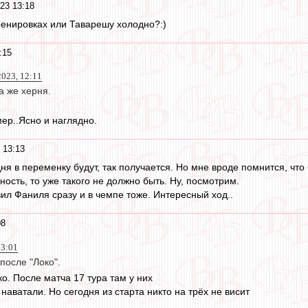
23 13:18
ренировках или Таварешу холодно?:)
:15
023, 12:11
а же херня.
ер..Ясно и наглядно.
 13:13
дня в переменку будут, так получается. Но мне вроде помнится, чт
ость, то уже такого не должно быть. Ну, посмотрим.
вил Фаниля сразу и в чемпе тоже. Интересный ход..
08
13:01
после "Локо".
о. После матча 17 тура там у них
 наватали. Но сегодня из старта никто на трёх не висит