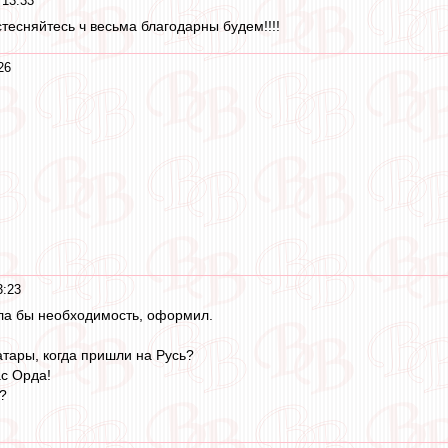
 13:33
тесняйтесь ч весьма благодарны будем!!!!
26
3:23
ла бы необходимость, оформил.
атары, когда пришли на Русь?
ас Орда!
е?