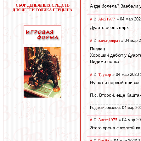
СБОР ДЕНЕЖНЫХ СРЕДСТВ
А где болела? Заебали 
ДЛЯ ДЕТЕЙ ТОЛИКА ГЕРЦЫНА
#
Alex1977
» 04 мар 202
Дуарте очень плрх
#
электроврач
» 04 мар 2
Пиздец.
Хороший дебют у Дуарт
Видимо пенка
#
Трувор
» 04 мар 2023 
Ну вот и первый привоз .
П.с. Второй, еще Кашта
Редактировалось 04 мар 20
#
Алекс1975
» 04 мар 20
Этого хрена с желтой ка
#
Влэйд
» 04 мар 2023 1