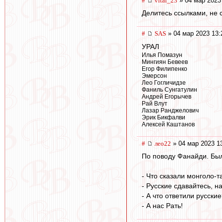
#
vital_23
» 04 мар 2023
Делитесь ссылками, не с
#
SAS
» 04 мар 2023 13:
УРАЛ
Илья Помазун
Мингиян Бевеев
Егор Филипенко
Эмерсон
Лео Гогличидзе
Фаниль Сунгатулин
Андрей Егорычев
Рай Влут
Лазар Ранджелович
Эрик Бикфалви
Алексей Каштанов
#
лео22
» 04 мар 2023 1
По поводу Фанайди. Бы
- Что сказали монголо-т
- Русские сдавайтесь, н
- А что ответили русски
- А нас Рать!