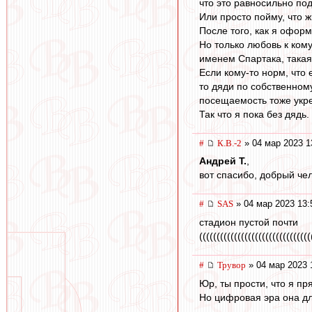
что это равносильно по
Или просто пойму, что ж
После того, как я оформ
Но только любовь к кому
именем Спартака, такая
Если кому-то норм, что 
то дяди по собственном
посещаемость тоже укре
Так что я пока без дядь
#
К.В.-2
» 04 мар 2023 1
Андрей Т.
,
вот спасибо, добрый чел
#
SAS
» 04 мар 2023 13:
стадион пустой почти
((((((((((((((((((((((((((((((((
#
Трувор
» 04 мар 2023 
Юр, ты прости, что я п
Но цифровая эра она дл