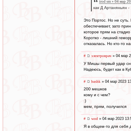
irod sm » 04 мар 2
как Д Артаняньян -
Это Портос. Но не суть.
обеспечивает, зато при
которое прям на стадио
Коротко - лишний геморр
отказалась. Но кто-то н
#
электроврач
» 04 мар 2
У Мишы первый удар сн
Надеюсь, будет как в Ку
#
bashk
» 04 мар 2023 1
200 мешков
кому и с чем?
:)
мем, прям, получился
#
wod
» 04 мар 2023 13:
Я в общем-то для себя д