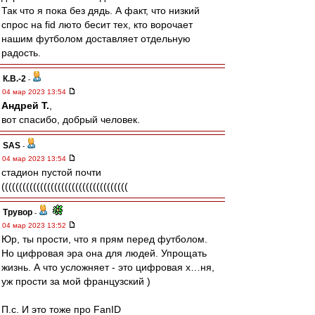
Так что я пока без дядь. А факт, что низкий
спрос на fid люто бесит тех, кто ворочает
нашим футболом доставляет отдельную
радость.
К.В.-2
-
04 мар 2023 13:54
Андрей Т.
,
вот спасибо, добрый человек.
SAS
-
04 мар 2023 13:54
стадион пустой почти
((((((((((((((((((((((((((((((((((((
Трувор
-
04 мар 2023 13:52
Юр, ты прости, что я прям перед футболом.
Но цифровая эра она для людей. Упрощать
жизнь. А что усложняет - это цифровая х…ня,
уж прости за мой французский )
П.с. И это тоже про FanID