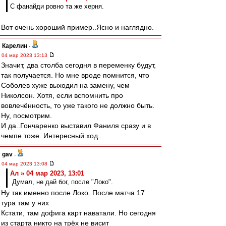
С фанайди ровно та же херня.
Вот очень хороший пример..Ясно и наглядно.
Карелин
-
04 мар 2023 13:13
Значит, два столба сегодня в переменку будут,
так получается. Но мне вроде помнится, что
Соболев хуже выходил на замену, чем
Николсон. Хотя, если вспомнить про
вовлечённость, то уже такого не должно быть.
Ну, посмотрим.
И да..Гончаренко выставил Фаниля сразу и в
чемпе тоже. Интересный ход..
gav
-
04 мар 2023 13:08
Ал » 04 мар 2023, 13:01
Думал, не дай бог, после "Локо".
Ну так именно после Локо. После матча 17
тура там у них
Кстати, там дофига карт наватали. Но сегодня
из старта никто на трёх не висит