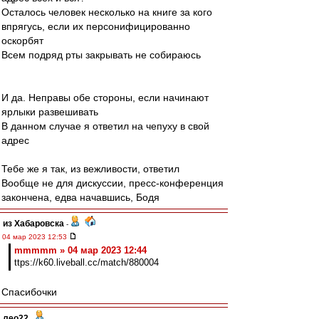
Осталось человек несколько на книге за кого
впрягусь, если их персонифицированно
оскорбят
Всем подряд рты закрывать не собираюсь
И да. Неправы обе стороны, если начинают
ярлыки развешивать
В данном случае я ответил на чепуху в свой
адрес
Тебе же я так, из вежливости, ответил
Вообще не для дискуссии, пресс-конференция
закончена, едва начавшись, Бодя
из Хабаровска
-
04 мар 2023 12:53
mmmmm » 04 мар 2023 12:44
ttps://k60.liveball.cc/match/880004
Спасибочки
лео22
-