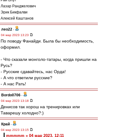
Рай Влут
Лазар Ранджелович
Эрик Бикфалви
Алексей Каштанов
лео22
-
04 мар 2023 13:23
По поводу Фанайди. Была бы необходимость,
оформил.
- Что сказали монголо-татары, когда пришли на
Русь?
- Русские сдавайтесь, нас Орда!
- А что ответили русские?
- А нас Рать!
Bordo0706
-
04 мар 2023 13:18
Денисов так хорош на тренировках или
Таварешу холодно?:)
Край
-
04 мар 2023 13:15
mmmmm » 04 мар 2023, 12:11