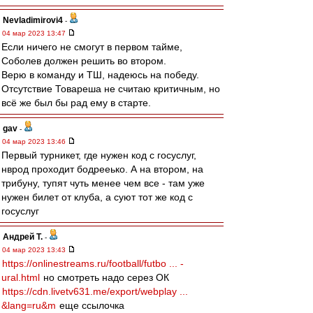
Nevladimirovi4
-
04 мар 2023 13:47
Если ничего не смогут в первом тайме,
Соболев должен решить во втором.
Верю в команду и ТШ, надеюсь на победу.
Отсутствие Товареша не считаю критичным, но
всё же был бы рад ему в старте.
gav
-
04 мар 2023 13:46
Первый турникет, где нужен код с госуслуг,
нврод проходит бодрееько. А на втором, на
трибуну, тупят чуть менее чем все - там уже
нужен билет от клуба, а суют тот же код с
госуслуг
Андрей Т.
-
04 мар 2023 13:43
https://onlinestreams.ru/football/futbo ... -
ural.html
но смотреть надо серез ОК
https://cdn.livetv631.me/export/webplay ...
&lang=ru&m
еще ссылочка