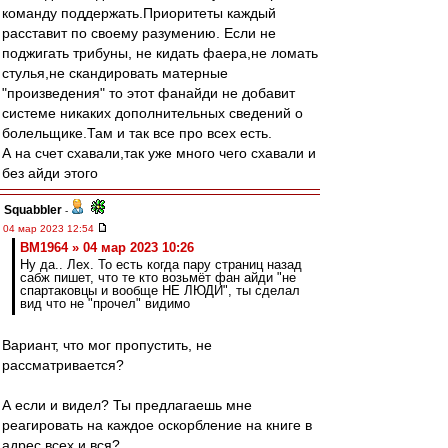
команду поддержать.Приоритеты каждый
расставит по своему разумению. Если не
поджигать трибуны, не кидать фаера,не ломать
стулья,не скандировать матерные
"произведения" то этот фанайди не добавит
системе никаких дополнительных сведений о
болельщике.Там и так все про всех есть.
А на счет схавали,так уже много чего схавали и
без айди этого
Squabbler
-
04 мар 2023 12:54
BM1964 » 04 мар 2023 10:26
Ну да.. Лех. То есть когда пару страниц назад
сабж пишет, что те кто возьмёт фан айди "не
спартаковцы и вообще НЕ ЛЮДИ", ты сделал
вид что не "прочел" видимо
Вариант, что мог пропустить, не
рассматривается?
А если и видел? Ты предлагаешь мне
реагировать на каждое оскорбление на книге в
адрес всех и вся?