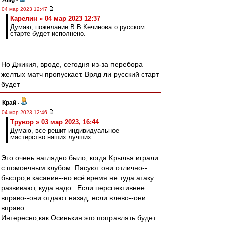
04 мар 2023 12:47
Карелин » 04 мар 2023 12:37
Думаю, пожелание В.В.Кечинова о русском
старте будет исполнено.
Но Джикия, вроде, сегодня из-за перебора
желтых матч пропускает. Вряд ли русский старт
будет
Край
-
04 мар 2023 12:46
Трувор » 03 мар 2023, 16:44
Думаю, все решит индивидуальное
мастерство наших лучших..
Это очень наглядно было, когда Крылья играли
с помоечным клубом. Пасуют они отлично--
быстро,в касание--но всё время не туда атаку
развивают, куда надо.. Если перспективнее
вправо--они отдают назад, если влево--они
вправо..
Интересно,как Осинькин это поправлять будет.