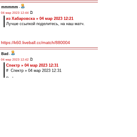
mmmmm
-
04 мар 2023 12:44
из Хабаровска » 04 мар 2023 12:21
Лучше ссылкой поделитесь, на наш матч.
https://k60.liveball.cc/match/880004
Bad
-
04 мар 2023 12:42
Спектр » 04 мар 2023 12:31
# Спектр » 04 мар 2023 12:31
Bad, то есть изначально просто решили
добавить еще один слой бюрократии тупо
потому, что "так надо"?
видимо
на уровне домыслов есть много
предположений, зачем и почему
но именно домыслов
а что выйдет в результате - тоже сразу было