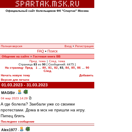
Официальный сайт болельщиков ФК "Спартак" Москва
Полная версия
Вход
•
Регистрация
FAQ
•
Поиск
Общение на сайте
Гостевая книга ВВ
»
Пред. тема
|
След. тема
Страница
83
из
90
[ Сообщений: 4475 ]
На страницу
Пред.
1
...
80
,
81
,
82
,
83
,
84
,
85
,
86
...
90
След.
Начать новую тему
Добавить
Версия для печати
01.03.2023 - 31.03.2023
MAGi$tr
-
04 мар 2023 14:29
А где болела? Заебали уже со своими
протестами. Дома в мск не пришли на игру.
Пипец блять
Последнее сообщение
Alex1977
-