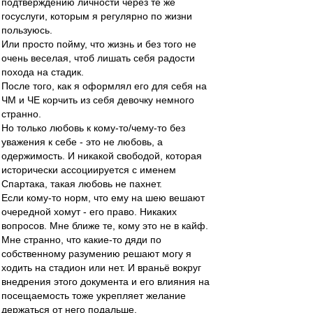
подтверждению личности через те же
госуслуги, которым я регулярно по жизни
пользуюсь.
Или просто пойму, что жизнь и без того не
очень веселая, чтоб лишать себя радости
похода на стадик.
После того, как я оформлял его для себя на
ЧМ и ЧЕ корчить из себя девочку немного
странно.
Но только любовь к кому-то/чему-то без
уважения к себе - это не любовь, а
одержимость. И никакой свободой, которая
исторически ассоциируется с именем
Спартака, такая любовь не пахнет.
Если кому-то норм, что ему на шею вешают
очередной хомут - его право. Никаких
вопросов. Мне ближе те, кому это не в кайф.
Мне странно, что какие-то дяди по
собственному разумению решают могу я
ходить на стадион или нет. И враньё вокруг
внедрения этого документа и его влияния на
посещаемость тоже укрепляет желание
держаться от него подальше.