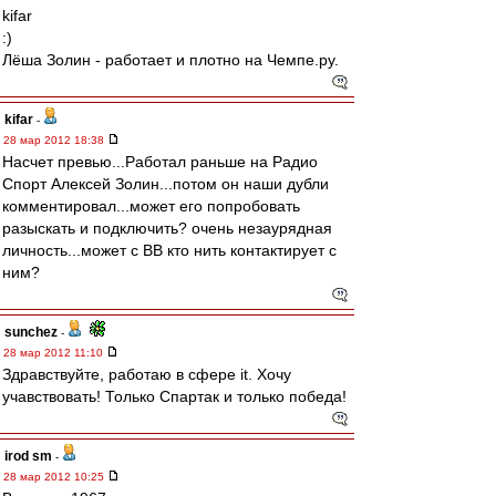
kifar
:)
Лёша Золин - работает и плотно на Чемпе.ру.
kifar
-
28 мар 2012 18:38
Насчет превью...Работал раньше на Радио
Спорт Алексей Золин...потом он наши дубли
комментировал...может его попробовать
разыскать и подключить? очень незаурядная
личность...может с ВВ кто нить контактирует с
ним?
sunchez
-
28 мар 2012 11:10
Здравствуйте, работаю в сфере it. Хочу
учавствовать! Только Спартак и только победа!
irod sm
-
28 мар 2012 10:25