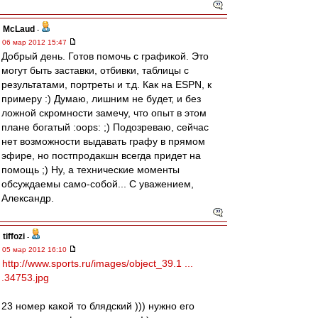
McLaud
-
06 мар 2012 15:47
Добрый день. Готов помочь с графикой. Это
могут быть заставки, отбивки, таблицы с
результатами, портреты и т.д. Как на ESPN, к
примеру :) Думаю, лишним не будет, и без
ложной скромности замечу, что опыт в этом
плане богатый :oops: ;) Подозреваю, сейчас
нет возможности выдавать графу в прямом
эфире, но постпродакшн всегда придет на
помощь ;) Ну, а технические моменты
обсуждаемы само-собой... C уважением,
Александр.
tiffozi
-
05 мар 2012 16:10
http://www.sports.ru/images/object_39.1 ...
.34753.jpg
23 номер какой то блядский ))) нужно его