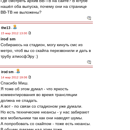
Где смотреть архив ВВ-ТВ на сайте? В ютубе
нашёл оба выпуска, почему они на странице
ВВ-ТВ не выложены?
the13
-
15 мар 2012 13:00
irod sm
Собираюсь на стадион, могу кинуть смс из
метро, чтоб вы со скайпа перезвонили и дать в
трубу атмосфЭру :)
irod sm
-
14 мар 2012 19:06
Спасибо Миш.
Я тоже об этом думал - что яркость
комментирования во время трансляции
должна не спадать.
А вот - по связи со стадионом уже думали.
Но есть технические нюансы - у нас забирают
все мобильники так как они наводят шумы.
А попробовать со скайпом - тоже есть нюансы.
В общем думаем над этим тоже.