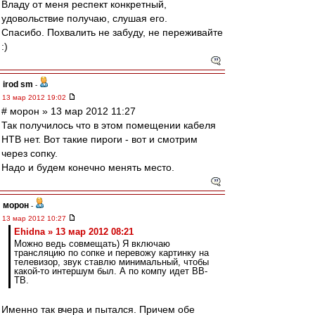
Владу от меня респект конкретный,
удовольствие получаю, слушая его.
Спасибо. Похвалить не забуду, не переживайте
:)
irod sm
-
13 мар 2012 19:02
# морон » 13 мар 2012 11:27
Так получилось что в этом помещении кабеля
НТВ нет. Вот такие пироги - вот и смотрим
через сопку.
Надо и будем конечно менять место.
морон
-
13 мар 2012 10:27
Ehidna » 13 мар 2012 08:21
Можно ведь совмещать) Я включаю
трансляцию по сопке и перевожу картинку на
телевизор, звук ставлю минимальный, чтобы
какой-то интершум был. А по компу идет ВВ-
ТВ.
Именно так вчера и пытался. Причем обе