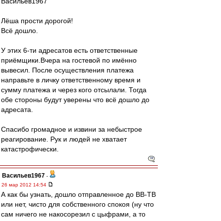
Васильев1967
Лёша прости дорогой!
Всё дошло.
У этих 6-ти адресатов есть ответственные
приёмщики.Вчера на гостевой по имённо
вывесил. После осуществления платежа
направьте в личку ответственному время и
сумму платежа и через кого отсылали. Тогда
обе стороны будут уверены что всё дошло до
адресата.
Спасибо громадное и извини за небыстрое
реагирование. Рук и людей не хватает
катастрофически.
Васильев1967
-
26 мар 2012 14:54
А как бы узнать, дошло отправленное до ВВ-ТВ
или нет, чисто для собственного спокоя (ну что
сам ничего не накосорезил с цыфрами, а то