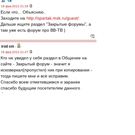
18 фев 2012 21:28
Если что... Объясняю..
Заходите на
http://spartak.msk.ru/guest/
Дальше ищите раздел "Закрытые форумы", а
там уже есть форум про ВВ-ТВ )
irod sm
-
18 фев 2012 21:27
Кто не увидел у себя раздел в Общение на
сайте - Закрытый форум - значит я
исковеркал(пропустил) ник при копировании -
тогда пишите мне и всё исправим.
Спасибо всем отметившимся и заранее
спасибо будущим посетителям данного
форума.
GoEt
-
18 фев 2012 21:25
Агласите весь список пажалуста © :)
-----
irod sm
>> Юр, я вроде слегка подраскидал