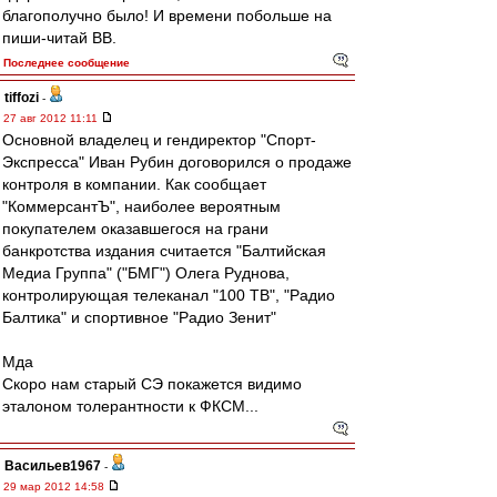
благополучно было! И времени побольше на
пиши-читай ВВ.
Последнее сообщение
tiffozi
-
27 авг 2012 11:11
Основной владелец и гендиректор "Спорт-
Экспресса" Иван Рубин договорился о продаже
контроля в компании. Как сообщает
"КоммерсантЪ", наиболее вероятным
покупателем оказавшегося на грани
банкротства издания считается "Балтийская
Медиа Группа" ("БМГ") Олега Руднова,
контролирующая телеканал "100 ТВ", "Радио
Балтика" и спортивное "Радио Зенит"
Мда
Скоро нам старый СЭ покажется видимо
эталоном толерантности к ФКСМ...
Васильев1967
-
29 мар 2012 14:58