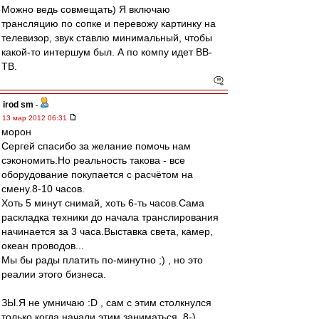
Можно ведь совмещать) Я включаю
трансляцию по сопке и перевожу картинку на
телевизор, звук ставлю минимальный, чтобы
какой-то интершум был. А по компу идет ВВ-
ТВ.
irod sm
-
13 мар 2012 06:31
морон
Сергей спасибо за желание помочь нам
сэкономить.Но реальность такова - все
оборудование покупается с расчётом на
смену.8-10 часов.
Хоть 5 минут снимай, хоть 6-ть часов.Сама
раскладка техники до начала транслирования
начинается за 3 часа.Выставка света, камер,
океан проводов...
Мы бы рады платить по-минутно ;) , но это
реалии этого бизнеса.
ЗЫ.Я не умничаю :D , сам с этим столкнулся
только когда начали этим заниматься. 8-)