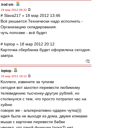
irod sm
-
19 мар 2012 06:32
# Slava217 » 18 мар 2012 13:46
Всё решается.Технически надо исполнить -
Организацию складирования.
чуть попозже - всё будет.
# loptop » 18 мар 2012 20:12
Карточка сбербанка будет оформлена сегодня-
завтра.
loptop
-
18 мар 2012 19:12
Коллеги, извините за тупизм
сегодня вот захотел перевести любимому
телевидению тысчонку-другую рублей, но
столкнулся с тем, что просто потратил час на
хуйню
говорю же - альтернативно одарен чутка)))
идея была не выходя из дома, двумя кликами
мыши с карточки перевести бабки
увидел, что такой функции (пока?) нет