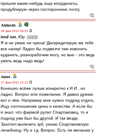
пришли какие-нибудь еще координаты,
продублирую через постороннюю почту.
Abilardo
-
28 фев 2012 08:53
irod sm
, Юр :)))))))
Я ж не умею ни хрена! Дискредитирую же тебе
все нахер! Ладно бы подвезти там ковонить
куданить, разнорабочим могу, но вью - это ведь
уметь ведь надо ведь!
пшек
-
27 фев 2012 12:12
Конешно всёже лучше конкретно к И.И., но
ладно. Вопрос или пожелание. Я давно думаю
вот о чём. Например мне нужно подряд отдать.
Ищу соотношение цены и качества. А если бы
я знал, что фирмой рулит Спартаковец, то и
подход уже был бы другой. И так везде.
Захотел вылечить зуб, узнаю Спартаковскую
лечебницу. Ну и т.д. Вопрос. Есть ли желание у