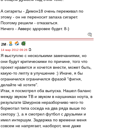
А сигареты - Димон18 очень переживал по
этому - он не переносит запаха сигарет.
Поэтому решили - отказаться.
Ничего - Авверс здоровее будет. 8-)
2M
-
14 мар 2012 09:26
Я выступлю с несколькими замечаниями, но
они будут критическими по причине, того что
проект нравится и хочется внести, может быть,
какую-то лепту в улучшение :) Иначе, я бы
ограничился ограничился фразой "фигня,
делайте чё хотите".
Итак, я посмотрел оба выпуска. Нашел баланс
между звуком ТВ и звуком в наушниках ноута, в
результате Шмурнов неразборчиво чего-то
бормотал типа соседа на два ряда выше по
сектору :), а я смотрел футбол с друзьями и
имел интершум. Задержка по времени меня
совсем не напрягает, наоборот, мне даже