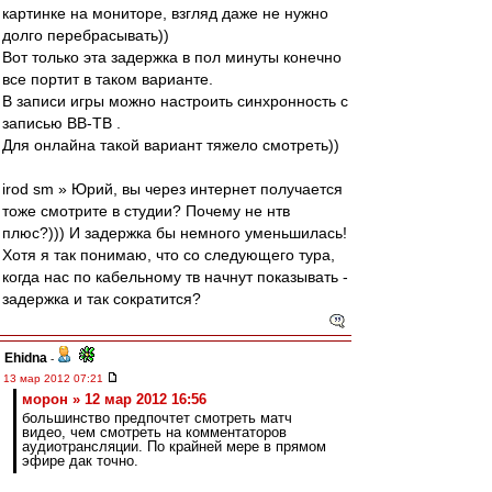
картинке на мониторе, взгляд даже не нужно
долго перебрасывать))
Вот только эта задержка в пол минуты конечно
все портит в таком варианте.
В записи игры можно настроить синхронность с
записью ВВ-ТВ .
Для онлайна такой вариант тяжело смотреть))
irod sm » Юрий, вы через интернет получается
тоже смотрите в студии? Почему не нтв
плюс?))) И задержка бы немного уменьшилась!
Хотя я так понимаю, что со следующего тура,
когда нас по кабельному тв начнут показывать -
задержка и так сократится?
Ehidna
-
13 мар 2012 07:21
морон » 12 мар 2012 16:56
большинство предпочтет смотреть матч
видео, чем смотреть на комментаторов
аудиотрансляции. По крайней мере в прямом
эфире дак точно.