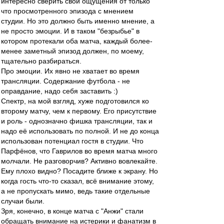
интересно сверить свои ощущения от только
что просмотренного эпизода с мнением
студии. Но это должно быть именно мнение, а
не просто эмоции. И в таком "безрыбье" в
котором протекали оба матча, каждый более-
менее заметный эпизод должен, по моему,
тщательно разбираться.
Про эмоции. Их явно не хватает во время
трансляции. Содержание футбола - не
оправдание, надо себя заставить :)
Спектр, на мой взгляд, хуже подготовился ко
второму матчу, чем к первому. Его присутствие
и роль - однозначно фишка трансляции, так и
надо её использовать по полной. И не до конца
использован потенциал гостя в студии. Что
Парфёнов, что Гаврилов во время матча много
молчали. Не разговорчив? Активно вовлекайте.
Ему плохо видно? Посадите ближе к экрану. Но
когда гость что-то сказал, всё внимание этому,
а не пропускать мимо, ведь такие отдельные
случаи были.
Зря, конечно, в конце матча с "Анжи" стали
обращать внимание на истерики и фанатизм в