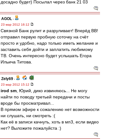
досадно будет) Посылал через банк 21 03
AGOL
-
23 мар 2012 16:12
Связной Банк рулит и разруливает! Вперёд ВВ!
отправил первую пробную соточку на счёт
просто и удобно, надо только иметь желание и
заставить себя дойти и заплатить любимому
ТВ. Очень интересно будет услышать Егора
Ильича Титова.
Zely69
-
23 мар 2012 15:12
irod sm
, Юрий, дико извиняюсь... Не могу
найти по поводу третьей передачи и посты
вроде бы просматривал...
В прямом эфире к сожалению нет возможности
ни слушать, ни смотреть :(
Как её в записи качнуть, хоть в мп3, если видео
нет? Выложите пожалуйста :)