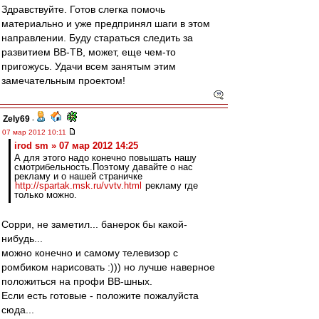
Здравствуйте. Готов слегка помочь
материально и уже предпринял шаги в этом
направлении. Буду стараться следить за
развитием ВВ-ТВ, может, еще чем-то
пригожусь. Удачи всем занятым этим
замечательным проектом!
Zely69
-
07 мар 2012 10:11
irod sm » 07 мар 2012 14:25
А для этого надо конечно повышать нашу
смотрибельность.Поэтому давайте о нас
рекламу и о нашей страничке
http://spartak.msk.ru/vvtv.html
рекламу где
только можно.
Сорри, не заметил... банерок бы какой-
нибудь...
можно конечно и самому телевизор с
ромбиком нарисовать :))) но лучше наверное
положиться на профи ВВ-шных.
Если есть готовые - положите пожалуйста
сюда...