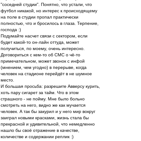
"соседней студии". Понятно, что устали, что
футбол никакой, но интерес к происходящему
на поле в студии пропал практически
полностью, что и бросилось в глаза. Терпение,
господа :)
Подумайте насчет связи с сектором, если
будет какой-то он-лайн оттуда, может
получиться, по моему, очень интересно.
Договориться с кем-то об СМС о чё-то
примечательном, может звонок с инфой
(мнением, чем угодно) в перерыве, когда
человек на стадионе перейдёт в не шумное
место.
И большая просьба: разрешите Авверсу курить,
хоть пару сигарет за тайм. Что в этом
страшного - не пойму. Мне было больно
смотреть на него, видно же как мучается
человек. А так бы закурил и у него мир вокруг
заиграл новыми красками, жизнь стала бы
прекрасной и удивительной, что немедленно
нашло бы своё отражение в качестве,
количестве и содержании реплик :)