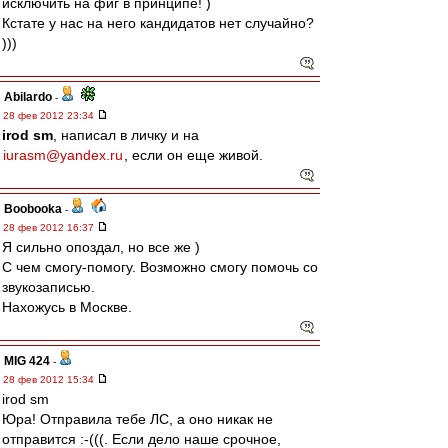
исключить на фиг в принципе! )
Кстате у нас на него кандидатов нет случайно?
)))
Abilardo
-
28 фев 2012 23:34
irod sm
, написал в личку и на
iurasm@yandex.ru
, если он еще живой.
Boobooka
-
28 фев 2012 16:37
Я сильно опоздал, но все же )
С чем смогу-помогу. Возможно смогу помочь со
звукозаписью.
Нахожусь в Москве.
MIG 424
-
28 фев 2012 15:34
irod sm
Юра! Отправила тебе ЛС, а оно никак не
отправится :-(((. Если дело наше срочное,