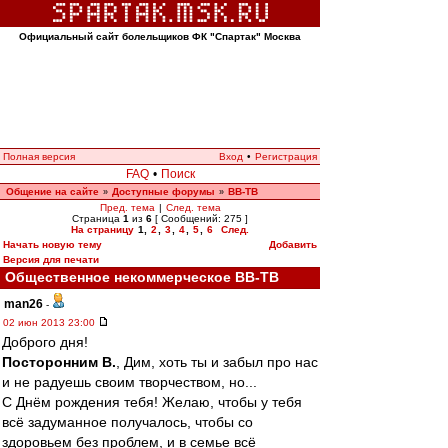
Официальный сайт болельщиков ФК "Спартак" Москва
Полная версия
Вход
•
Регистрация
FAQ
•
Поиск
Общение на сайте
Доступные форумы
ВВ-ТВ
»
»
Пред. тема
|
След. тема
Страница
1
из
6
[ Сообщений: 275 ]
На страницу
1
,
2
,
3
,
4
,
5
,
6
След.
Начать новую тему
Добавить
Версия для печати
Общественное некоммерческое ВВ-ТВ
man26
-
02 июн 2013 23:00
Доброго дня!
Посторонним В.
, Дим, хоть ты и забыл про нас
и не радуешь своим творчеством, но...
С Днём рождения тебя! Желаю, чтобы у тебя
всё задуманное получалось, чтобы со
здоровьем без проблем, и в семье всё