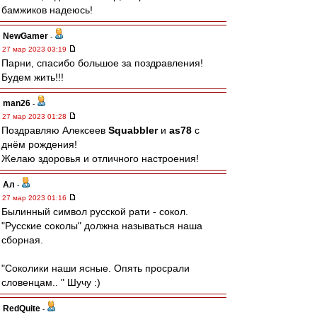
бaмжиков надеюсь!
NewGamer
-
27 мар 2023 03:19
Парни, спасибо большое за поздравления!
Будем жить!!!
man26
-
27 мар 2023 01:28
Поздравляю Алексеев
Squabbler
и
as78
с
днём рождения!
Желаю здоровья и отличного настроения!
Ал
-
27 мар 2023 01:16
Былинный символ русской рати - сокол.
"Русские соколы" должна называться наша
сборная.
"Соколики наши ясные. Опять просрали
словенцам.. " Шучу :)
RedQuite
-