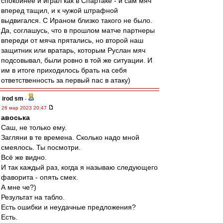
спокойнее и играл как в Спартаке - и сам мяч
вперед тащил, и к чужой штрафной
выдвигался. С Ираном близко такого не было.
Да, соглашусь, что в прошлом матче партнеры
впереди от мяча прятались, но второй наш
защитник или вратарь, которым Руслан мяч
подсовывал, были ровно в той же ситуации. И
им в итоге приходилось брать на себя
ответственность за первый пас в атаку)
irod sm
-
26 мар 2023 20:47
авоська
Саш, не только ему.
Загляни в те времена. Сколько надо мной
смеялось. Ты посмотри.
Всё же видно.
И так каждый раз, когда я называю следующего
фаворита - опять смех.
А мне че?)
Результат на табло.
Есть ошибки и неудачные предложения?
Есть.