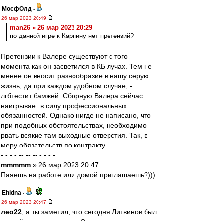
МосфОлд
-
26 мар 2023 20:49
man26 » 26 мар 2023 20:29
по данной игре к Карпину нет претензий?
Претензии к Валере существуют с того
момента как он засветился в КБ лучах. Тем не
менее он вносит разнообразие в нашу серую
жизнь, да при каждом удобном случае, -
лгбтестит бамжей. Сборную Валера сейчас
наигрывает в силу профессиональных
обязанностей. Однако нигде не написано, что
при подобных обстоятельствах, необходимо
рвать всякие там выходные отверстия. Так, в
меру обязательств по контракту...
- - - - -- -- -- - - - -
mmmmm
» 26 мар 2023 20:47
Паяешь на работе или домой приглашаешь?)))
Ehidna
-
26 мар 2023 20:47
лео22
, а ты заметил, что сегодня Литвинов был