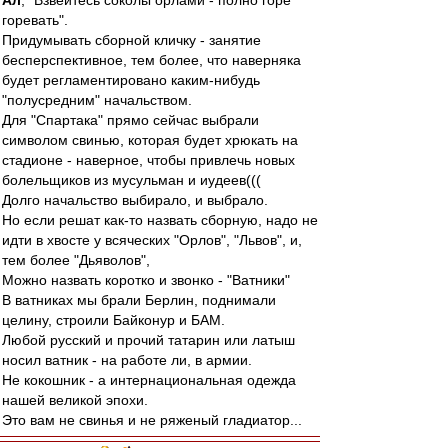
Ал
, "Взвейтесь соколы орлами - полно горе
горевать".
Придумывать сборной кличку - занятие
бесперспективное, тем более, что наверняка
будет регламентировано каким-нибудь
"полусредним" начальством.
Для "Спартака" прямо сейчас выбрали
символом свинью, которая будет хрюкать на
стадионе - наверное, чтобы привлечь новых
болельщиков из мусульман и иудеев(((
Долго начальство выбирало, и выбрало.
Но если решат как-то назвать сборную, надо не
идти в хвосте у всяческих "Орлов", "Львов", и,
тем более "Дьяволов",
Можно назвать коротко и звонко - "Ватники"
В ватниках мы брали Берлин, поднимали
целину, строили Байконур и БАМ.
Любой русский и прочий татарин или латыш
носил ватник - на работе ли, в армии.
Не кокошник - а интернациональная одежда
нашей великой эпохи.
Это вам не свинья и не ряженый гладиатор...