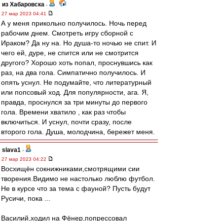
из Хабаровска
-
27 мар 2023 04:41
А у меня прикольно получилось. Ночь перед
рабочим днем. Смотреть игру сборной с
Ираком? Да ну на. Но душа-то ночью не спит. И
чего ей, дуре, не спится или не смотрится
другого? Хорошо хоть попал, проснувшись как
раз, на два гола. Симпатично получилось. И
опять уснул. Не подумайте, что литературный
или попсовый ход. Для популярности, ага. Я,
правда, проснулся за три минуты до первого
гола. Времени хватило , как раз чтобы
включиться. И уснул, почти сразу, после
второго гола. Душа, молодчина, бережет меня.
slava1
-
27 мар 2023 04:22
Восхищён сокнижниками,смотрящими сии
творения.Видимо не настолько люблю футбол.
Не в курсе что за тема с фауной? Пусть будут
Русичи, пока ...
Василий,ходил на Фёнер,попрессовал