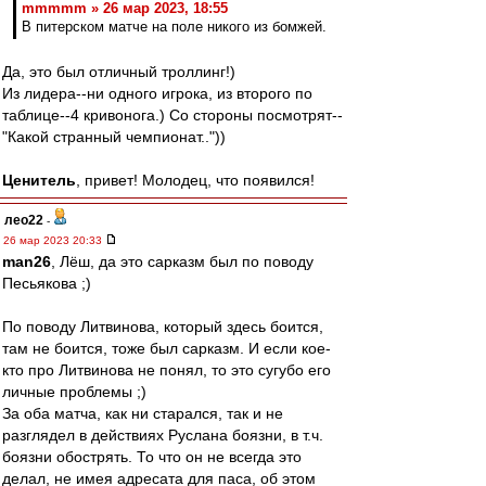
mmmmm » 26 мар 2023, 18:55
В питерском матче на поле никого из бомжей.
Да, это был отличный троллинг!)
Из лидера--ни одного игрока, из второго по
таблице--4 кривонога.) Со стороны посмотрят--
"Какой странный чемпионат.."))
Ценитель
, привет! Молодец, что появился!
лео22
-
26 мар 2023 20:33
man26
, Лёш, да это сарказм был по поводу
Песьякова ;)
По поводу Литвинова, который здесь боится,
там не боится, тоже был сарказм. И если кое-
кто про Литвинова не понял, то это сугубо его
личные проблемы ;)
За оба матча, как ни старался, так и не
разглядел в действиях Руслана боязни, в т.ч.
боязни обострять. То что он не всегда это
делал, не имея адресата для паса, об этом