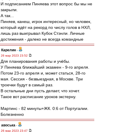
И подписанием Пиняева этот вопрос бы мы не
закрыли.
А так...
Пиняев, канеш, игрок интересный, но человек,
который идёт на рекорд по числу голов в НХЛ,
лишь раз выигрывал Кубок Стэнли. Личные
достижения - далеко не всегда командные
Карелин
-
26 мар 2023 23:52
Для планирования работы и учёбы.
У Пиняева ближайший экзамен - 9-го апреля.
Потом 23-го апреля и, может статься, 28-го
мая. Сессия - безвыездная, в Москве. Три
троечки будут в самый раз.
В остальные дни пусть делает, что хочет.
Такое вот расписание уроков экстерну.
Мартинс - 82 минуты+ЖК. 0:6 от Португалии.
Болезненно
авоська
-
26 мар 2023 23:47