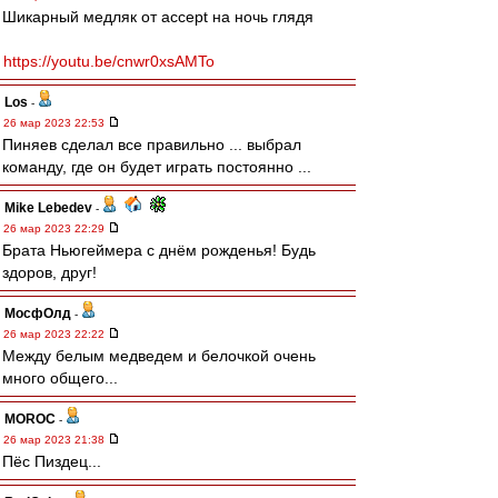
Шикарный медляк от accept на ночь глядя
https://youtu.be/cnwr0xsAMTo
Los
-
26 мар 2023 22:53
Пиняев сделал все правильно ... выбрал
команду, где он будет играть постоянно ...
Mike Lebedev
-
26 мар 2023 22:29
Брата Ньюгеймера с днём рожденья! Будь
здоров, друг!
МосфОлд
-
26 мар 2023 22:22
Между белым медведем и белочкой очень
много общего...
MOROC
-
26 мар 2023 21:38
Пёс Пиздец...