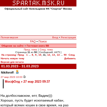
Официальный сайт болельщиков ФК "Спартак" Москва
Полная версия
Вход
•
Регистрация
FAQ
•
Поиск
Общение на сайте
Гостевая книга ВВ
»
Пред. тема
|
След. тема
Страница
11
из
90
[ Сообщений: 4475 ]
На страницу
Пред.
1
...
8
,
9
,
10
,
11
,
12
,
13
,
14
...
90
След.
Начать новую тему
Добавить
Версия для печати
01.03.2023 - 31.03.2023
Nikiforoff
-
27 мар 2023 10:03
МосфОлд » 27 мар 2023 09:37
На долбославском, епт, Вадим)))
Хорошо, пусть будет ископаемый кабан,
который всяких кошек в свое время, на раз