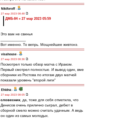
Nikiforoff
-
27 мар 2023 08:48
ДМБ-84 » 27 мар 2023 05:59
Это вам не свинья
____________
Вот именно. То вепрь. Мощнейшее живтонэ.
visahouse
-
27 мар 2023 08:36
Посмотрел только обзор матча с Ираком.
Первый смотрел полностью. И вывод один, вме
сборники из Ростова по итогам двух матчей
показали уровень "второй лиги"
Ehidna
-
27 мар 2023 08:05
словесник
, да, тоже для себя отметила, что
Денисов очень прилично сыграл, дебют в
сборной смело можно считать удачным. А ведь
он один из самых молодых.