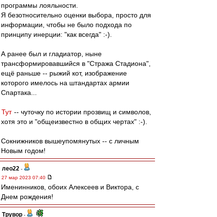
программы лояльности.
Я безотносительно оценки выбора, просто для
информации, чтобы не было подхода по
принципу инерции: "как всегда" :-).
А ранее был и гладиатор, ныне
трансформировавшийся в "Стража Стадиона",
ещё раньше -- рыжий кот, изображение
которого имелось на штандартах армии
Спартака...
Тут
-- чуточку по истории прозвищ и символов,
хотя это и "общеизвестно в общих чертах" :-).
Сокнижников вышеупомянутых -- с личным
Новым годом!
лео22
-
27 мар 2023 07:40
Именинников, обоих Алексеев и Виктора, с
Днем рождения!
Трувор
-