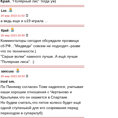
Край
, "Полярный лис" тогда уж)
Los
-
26 мар 2023 21:02
а ведь еще и u19 играла ...
Край
-
26 мар 2023 20:59
Комментаторы сегодня обсуждали прозвище
сб.РФ..."Медведи" совсем не подходят--разве
что по техничности.)
"Серые волки" намного лучше..А ещё лучше
"Полярная лиса". :)
авоська
-
26 мар 2023 20:53
irod sm
,
По Пиняеву согласен.Тоже надеялся, учитывая
наши хорошие отношения с Чертаново и
Крыльями,что он окажется в Спартаке.
Но будем считать,что пятое колесо будет ещё
одной ступенькой для его созревания перед
переходом в суперклуб)