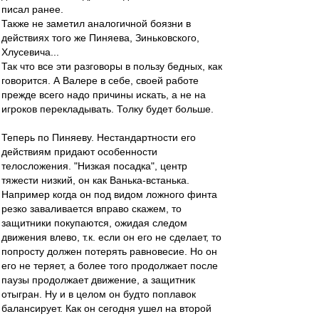
писал ранее.
Также не заметил аналогичной боязни в
действиях того же Пиняева, Зиньковского,
Хлусевича...
Так что все эти разговоры в пользу бедных, как
говорится. А Валере в себе, своей работе
прежде всего надо причины искать, а не на
игроков перекладывать. Толку будет больше.
Теперь по Пиняеву. Нестандартности его
действиям придают особенности
телосложения. "Низкая посадка", центр
тяжести низкий, он как Ванька-встанька.
Например когда он под видом ложного финта
резко заваливается вправо скажем, то
защитники покупаются, ожидая следом
движения влево, т.к. если он его не сделает, то
попросту должен потерять равновесие. Но он
его не теряет, а более того продолжает после
паузы продолжает движение, а защитник
отыгран. Ну и в целом он будто поплавок
балансирует. Как он сегодня ушел на второй