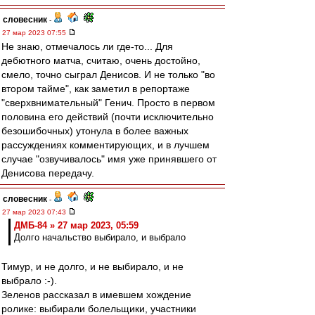
словесник
-
27 мар 2023 07:55
Не знаю, отмечалось ли где-то... Для
дебютного матча, считаю, очень достойно,
смело, точно сыграл Денисов. И не только "во
втором тайме", как заметил в репортаже
"сверхвнимательный" Генич. Просто в первом
половина его действий (почти исключительно
безошибочных) утонула в более важных
рассуждениях комментирующих, и в лучшем
случае "озвучивалось" имя уже принявшего от
Денисова передачу.
словесник
-
27 мар 2023 07:43
ДМБ-84 » 27 мар 2023, 05:59
Долго начальство выбирало, и выбрало
Тимур, и не долго, и не выбирало, и не
выбрало :-).
Зеленов рассказал в имевшем хождение
ролике: выбирали болельщики, участники