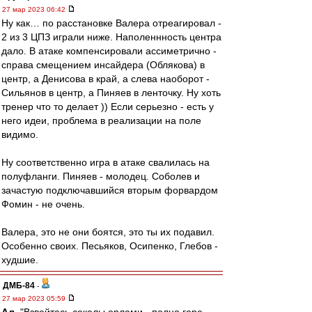
27 мар 2023 06:42
Ну как… по расстановке Валера отреагировал -
2 из 3 ЦПЗ играли ниже. Наполеннность центра
дало. В атаке компенсировали ассиметрично -
справа смещением инсайдера (Облякова) в
центр, а Денисова в край, а слева наоборот -
Сильянов в центр, а Пиняев в ленточку. Ну хоть
тренер что то делает )) Если серьезно - есть у
него идеи, проблема в реализации на поле
видимо.
Ну соответственно игра в атаке свалилась на
полуфланги. Пиняев - молодец. Соболев и
зачастую подключавшийся вторым форвардом
Фомин - не очень.
Валера, это не они боятся, это ты их подавил.
Особенно своих. Песьяков, Осипенко, Глебов -
худшие.
ДМБ-84
-
27 мар 2023 05:59