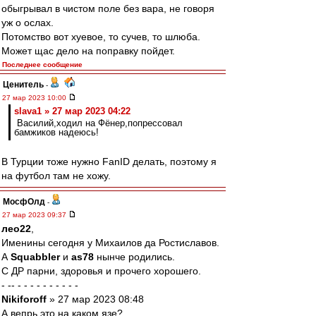
обыгрывал в чистом поле без вара, не говоря
уж о ослах.
Потомство вот хуевое, то сучев, то шлюба.
Может щас дело на поправку пойдет.
Последнее сообщение
Ценитель
-
27 мар 2023 10:00
slava1 » 27 мар 2023 04:22
Василий,ходил на Фёнер,попрессовал
бaмжиков надеюсь!
В Турции тоже нужно FanID делать, поэтому я
на футбол там не хожу.
МосфОлд
-
27 мар 2023 09:37
лео22
,
Именины сегодня у Михаилов да Ростиславов.
А
Squabbler
и
as78
нынче родились.
С ДР парни, здоровья и прочего хорошего.
- -- - - - - - - - - - -
Nikiforoff
» 27 мар 2023 08:48
А вепрь это на каком язе?