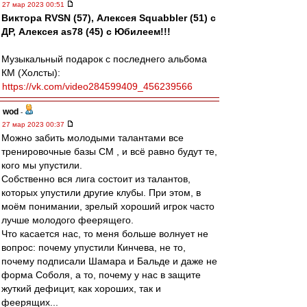
27 мар 2023 00:51
Виктора RVSN (57), Алексея Squabbler (51) с
ДР, Алексея as78 (45) с Юбилеем!!!
Музыкальный подарок с последнего альбома
КМ (Холсты):
https://vk.com/video284599409_456239566
wod
-
27 мар 2023 00:37
Можно забить молодыми талантами все
тренировочные базы СМ , и всё равно будут те,
кого мы упустили.
Собственно вся лига состоит из талантов,
которых упустили другие клубы. При этом, в
моём понимании, зрелый хороший игрок часто
лучше молодого феерящего.
Что касается нас, то меня больше волнует не
вопрос: почему упустили Кинчева, не то,
почему подписали Шамара и Бальде и даже не
форма Соболя, а то, почему у нас в защите
жуткий дефицит, как хороших, так и
феерящих...