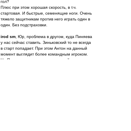
гол?
Плюс при этом хорошая скорость, в т.ч.
стартовая. И быстрые, семенящие ноги. Очень
тяжело защитникам против него играть один в
один. Без подстраховки.
irod sm
, Юр, проблема в другом, куда Пиняева
у нас сейчас ставить. Зиньковский то не всегда
в старт попадает. При этом Антон на данный
момент выглядит более командным игроком.
Но Пиняев индивидуально пожалуй посильнее
будет.
irod sm
-
26 мар 2023 20:30
Nikodimoff
Дима, для тебя спешл.
Посиди и подумай, кого вы берёте на
должности и кто реально разбирается в
футболе. ))
Есть правда косяки - хотел Махмудова и
Ташаева. тут да. Провал.)