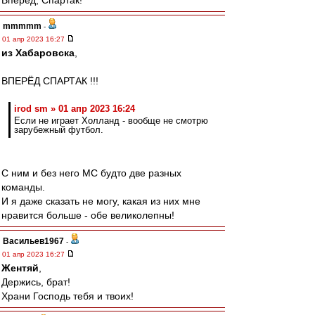
Вперёд, Спартак!
mmmmm
-
01 апр 2023 16:27
из Хабаровска
,
ВПЕРЁД СПАРТАК !!!
irod sm » 01 апр 2023 16:24
Если не играет Холланд - вообще не смотрю
зарубежный футбол.
С ним и без него МС будто две разных
команды.
И я даже сказать не могу, какая из них мне
нравится больше - обе великолепны!
Васильев1967
-
01 апр 2023 16:27
Жентяй
,
Держись, брат!
Храни Господь тебя и твоих!