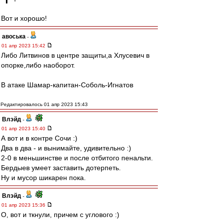
Вот и хорошо!
авоська
-
01 апр 2023 15:42
Либо Литвинов в центре защиты,а Хлусевич в
опорке,либо наоборот.
В атаке Шамар-капитан-Соболь-Игнатов
Редактировалось 01 апр 2023 15:43
Влэйд
-
01 апр 2023 15:40
А вот и в контре Сочи :)
Два в два - и вынимайте, удивительно :)
2-0 в меньшинстве и после отбитого пенальти.
Бердыев умеет заставить дотерпеть.
Ну и мусор шикарен пока.
Влэйд
-
01 апр 2023 15:36
О, вот и ткнули, причем с углового :)