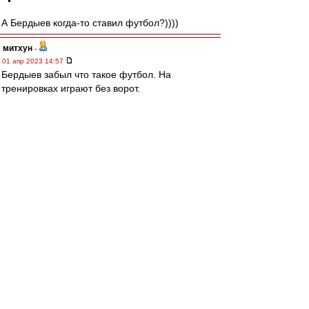
А Бердыев когда-то ставил футбол?))))
митхун
-
01 апр 2023 14:57
Бердыев забыл что такое футбол. На
тренировках играют без ворот.
Gt3
-
01 апр 2023 14:56
Спектр
,
Главное чтобы рядом судья с правильным
свистком стоял.) тогда и суверенитетом все
отлично.)
Спектр
-
01 апр 2023 14:44
Главное в правильном сраче - чтобы оппонент
сам показал себя.
irod sm
-
01 апр 2023 14:44
Некий посетитель собеса .зюба издевается над