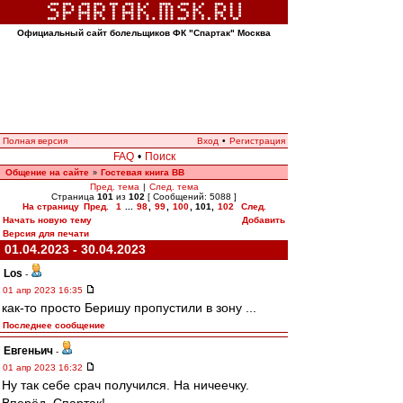
Официальный сайт болельщиков ФК "Спартак" Москва
Полная версия
Вход
•
Регистрация
FAQ
•
Поиск
Общение на сайте
Гостевая книга ВВ
»
Пред. тема
|
След. тема
Страница
101
из
102
[ Сообщений: 5088 ]
На страницу
Пред.
1
...
98
,
99
,
100
,
101
,
102
След.
Начать новую тему
Добавить
Версия для печати
01.04.2023 - 30.04.2023
Los
-
01 апр 2023 16:35
как-то просто Беришу пропустили в зону ...
Последнее сообщение
Евгеньич
-
01 апр 2023 16:32
Ну так себе срач получился. На ничеечку.