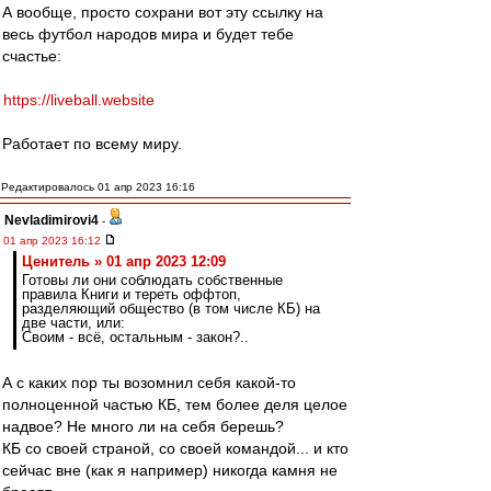
А вообще, просто сохрани вот эту ссылку на
весь футбол народов мира и будет тебе
счастье:
https://liveball.website
Работает по всему миру.
Редактировалось 01 апр 2023 16:16
Nevladimirovi4
-
01 апр 2023 16:12
Ценитель » 01 апр 2023 12:09
Готовы ли они соблюдать собственные
правила Книги и тереть оффтоп,
разделяющий общество (в том числе КБ) на
две части, или:
Своим - всё, остальным - закон?..
А с каких пор ты возомнил себя какой-то
полноценной частью КБ, тем более деля целое
надвое? Не много ли на себя берешь?
КБ со своей страной, со своей командой... и кто
сейчас вне (как я например) никогда камня не