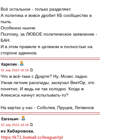
Всё остальное - только разделяет.
А политика и вовсе дробит КБ сообщество в
пыль.
Особенно нынче.
Поэтому, за ЛЮБОЕ политическое заявление -
БАН.
И в этом правиле я целиком и полностью на
стороне админов.
Карелин
-
01 апр 2023 16:19
Что ж всё-таки с Дуарте? Ну, Мозес ладно.
Узнав летние расклады, заскучал ВиктОр, это
понятно. И ведь не так холодно. Когда ж
Алексиса начнут испытывать-то?
На картах у нас - Соболев, Пруцев, Литвинов
Евгеньич
-
01 апр 2023 16:18
из Хабаровска
,
https://k71.liveball.cc/league/rpl