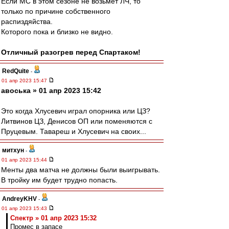
Если МС в этом сезоне не возьмёт ЛЧ, то
только по причине собственного
распиздяйства.
Которого пока и близко не видно.
Отличный разогрев перед Спартаком!
RedQuite
-
01 апр 2023 15:47
авоська » 01 апр 2023 15:42
Это когда Хлусевич играл опорника или ЦЗ?
Литвинов ЦЗ, Денисов ОП или поменяются с
Пруцевым. Тавареш и Хлусевич на своих...
митхун
-
01 апр 2023 15:44
Менты два матча не должны были выигрывать.
В тройку им будет трудно попасть.
AndreyKHV
-
01 апр 2023 15:43
Спектр » 01 апр 2023 15:32
Промес в запасе