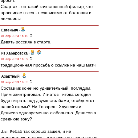
бросят.
Спартак - он такой качественный фильтр, что
просеивает всех - независимо от болтовни и
писанины.
Евгеньич
-
01 апр 2023 16:10
Девять россиян в старте.
из Хабаровска
-
01 апр 2023 16:09
традиционнная просьба о ссылке на наш матч
Азартный
-
01 апр 2023 16:03
Составчик конечно удивительный, поглядим.
Прям заинтригован. Игнатов Титова сегодня
будет играть под двумя столбами, отойдем от
нашей схемы? Ни Товареш, Хлусевич и
Денисов одновременно любопытно. Денисов в
среднюю зону?
З.ы. Кебаб так хорошо зашел, и не
поддержали, надеюсь у игроков не такое вялое