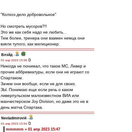
"Колхоз дело добровольное"
Но смотреть мусоров?!!
Это же как себя надо не любить...
Тем более, тренера они взамен немца они
взяли тупого, как милиционер.
Влэйд
-
01 апр 2023 15:56
Никогда не понимал, что такое МС, Ливер и
прочие аббревиатуры, если они не играют со
Спартаком.
Зачем они вообще, если не для своих.
ЗЫ. Понимаю еще если речь о каком
ливерпульском малоизвестном ВИА или
манчестерском Joy Division, но даже это не в
день матча Спартака.
Nevladimirovi4
-
01 апр 2023 15:54
mmmmm » 01 апр 2023 15:47