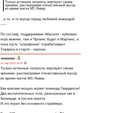
Только истинные патриоты жертвуют своим
зрением, рассматривая отечественный мусор
во время матча МС-Ливер
...и то, и то мусор перед любимой командой
-----
По составу; поддерживаю Абасаля - кубковая
игра важнее, там и Промес будет и Мартинс, а
пока пусть "штрафники" отрабатывают.
Товареш в старте - хорошо.
mmmmm
-
01 апр 2023 15:47
Только истинные патриоты жертвуют своим
зрением, рассматривая отечественный мусор
во время матча МС-Ливер.
Как красиво мощно играет команда Гвардиолы!
Два восхитительных гола, разыгранных как в
бильярде, в пустые ворота.
И это играя без основного страйкера.