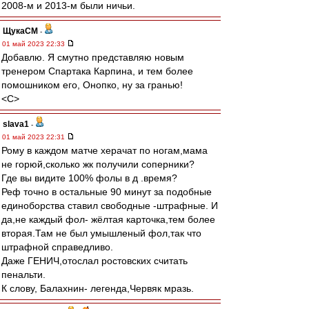
2008-м и 2013-м были ничьи.
ЩукаСМ
-
01 май 2023 22:33
Добавлю. Я смутно представляю новым
тренером Спартака Карпина, и тем более
помошником его, Онопко, ну за гранью!
<C>
slava1
-
01 май 2023 22:31
Рому в каждом матче херачат по ногам,мама
не горюй,сколько жк получили соперники?
Где вы видите 100% фолы в д .время?
Реф точно в остальные 90 минут за подобные
единоборства ставил свободные -штрафные. И
да,не каждый фол- жёлтая карточка,тем более
вторая.Там не был умышленый фол,так что
штрафной справедливо.
Даже ГЕНИЧ,отослал ростовских считать
пенальти.
К слову, Балахнин- легенда,Червяк мразь.