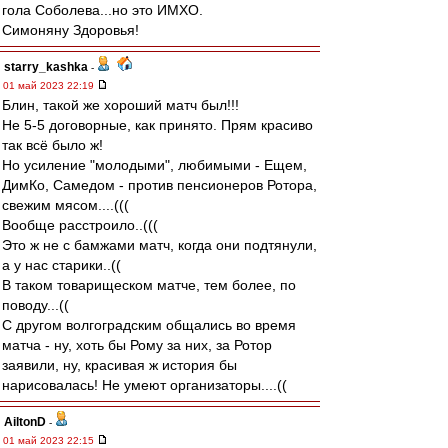
гола Соболева...но это ИМХО.
Симоняну Здоровья!
starry_kashka
-
01 май 2023 22:19
Блин, такой же хороший матч был!!!
Не 5-5 договорные, как принято. Прям красиво
так всё было ж!
Но усиление "молодыми", любимыми - Ещем,
ДимКо, Самедом - против пенсионеров Ротора,
свежим мясом....(((
Вообще расстроило..(((
Это ж не с бамжами матч, когда они подтянули,
а у нас старики..((
В таком товарищеском матче, тем более, по
поводу...((
С другом волгоградским общались во время
матча - ну, хоть бы Рому за них, за Ротор
заявили, ну, красивая ж история бы
нарисовалась! Не умеют организаторы....((
AiltonD
-
01 май 2023 22:15