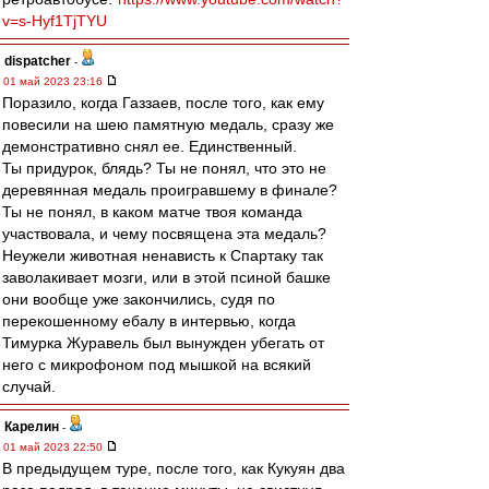
v=s-Hyf1TjTYU
dispatcher
-
01 май 2023 23:16
Поразило, когда Газзаев, после того, как ему
повесили на шею памятную медаль, сразу же
демонстративно снял ее. Единственный.
Ты придурок, блядь? Ты не понял, что это не
деревянная медаль проигравшему в финале?
Ты не понял, в каком матче твоя команда
участвовала, и чему посвящена эта медаль?
Неужели животная ненависть к Спартаку так
заволакивает мозги, или в этой псиной башке
они вообще уже закончились, судя по
перекошенному ебалу в интервью, когда
Тимурка Журавель был вынужден убегать от
него с микрофоном под мышкой на всякий
случай.
Карелин
-
01 май 2023 22:50
В предыдущем туре, после того, как Кукуян два