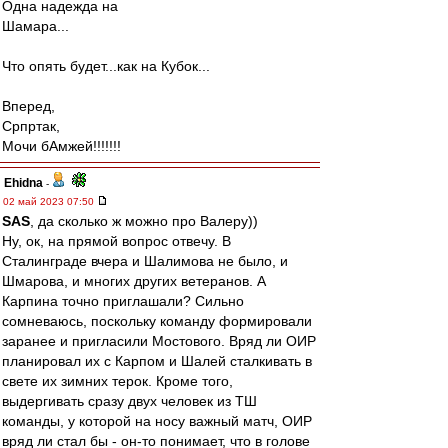
Одна надежда на
Шамара...
Что опять будет...как на Кубок...
Вперед,
Cрпртак,
Мочи бАмжей!!!!!!!
Ehidna
-
02 май 2023 07:50
SAS
, да сколько ж можно про Валеру))
Ну, ок, на прямой вопрос отвечу. В
Сталинграде вчера и Шалимова не было, и
Шмарова, и многих других ветеранов. А
Карпина точно приглашали? Сильно
сомневаюсь, поскольку команду формировали
заранее и пригласили Мостового. Вряд ли ОИР
планировал их с Карпом и Шалей сталкивать в
свете их зимних терок. Кроме того,
выдергивать сразу двух человек из ТШ
команды, у которой на носу важный матч, ОИР
вряд ли стал бы - он-то понимает, что в голове