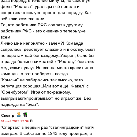
раза подряд, в течение минуты, не свистнул
фолы "Ростова", уральцы всё поняли и
сопротивлялись уже просто для порядку. Как
всё-таки хозяева поля.
То, что работники РФС лоялят к другому
работнику РФС - это очевидно теперь уже
всем.
Лично мне непонятно - зачем?! Команда
сыгралась, действует слажено и в охотку, бьют
по воротам дай бог каждому..Уверен, было бы
гораздо больше симпатий к "Ростову" без этих
медвежьих услуг. Не всегда место красит игра
команды, а вот наоборот - всегда.
"Крылья" не забирались так высоко, зато
репутация хорошая..Или вот ещё "Факел" с
"Оренбургом". Играют по-разному,
выигрывают/проигрывают, но играют же. Без
надежды на "блат".
Спектр
-
01 май 2023 22:39
"Спартак" в первый раз "сталинградский" матч
выиграл. В собственно 1943 году проиграл, в