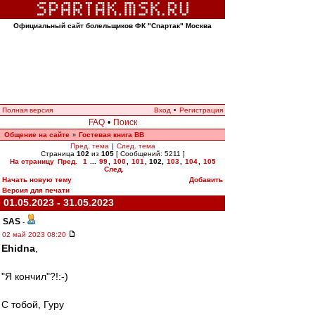
Официальный сайт болельщиков ФК "Спартак" Москва
Полная версия
Вход
•
Регистрация
FAQ
•
Поиск
Общение на сайте
Гостевая книга ВВ
»
Пред. тема
|
След. тема
Страница
102
из
105
[ Сообщений: 5211 ]
На страницу
Пред.
1
...
99
,
100
,
101
,
102
,
103
,
104
,
105
След.
Начать новую тему
Добавить
Версия для печати
01.05.2023 - 31.05.2023
SAS
-
02 май 2023 08:20
Ehidna
,
"Я кончил"?!:-)
С тобой, Гуру