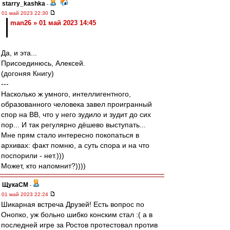
starry_kashka
-
01 май 2023 22:30
man26 » 01 май 2023 14:45
Да, и эта...
Присоединюсь, Алексей.
(догоняя Книгу)
---
Насколько ж умного, интеллигентного,
образованного человека завел проигранный
спор на ВВ, что у него зудило и зудит до сих
пор... И так регулярно дёшево выступать...
Мне прям стало интересно покопаться в
архивах: факт помню, а суть спора и на что
поспорили - нет.)))
Может, кто напомнит?))))
ЩукаСМ
-
01 май 2023 22:24
Шикарная встреча Друзей! Есть вопрос по
Онопко, уж больно шибко конским стал :( а в
последней игре за Ростов протестовал против