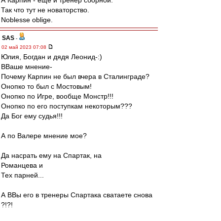
А Карпин - еще и тренер сборной.
Так что тут не новаторство.
Noblesse oblige.
SAS
-
02 май 2023 07:08
Юлия, Богдан и дядя Леонид-:)
ВВаше мнение-
Почему Карпин не был вчера в Сталинграде?
Онопко то был с Мостовым!
Онопко по Игре, вообще Монстр!!!
Онопко по его поступкам некоторым???
Да Бог ему судья!!!
А по Валере мнение мое?
Да насрать ему на Спартак, на
Романцева и
Тех парней...
А ВВы его в тренеры Спартака сватаете снова
?!?!