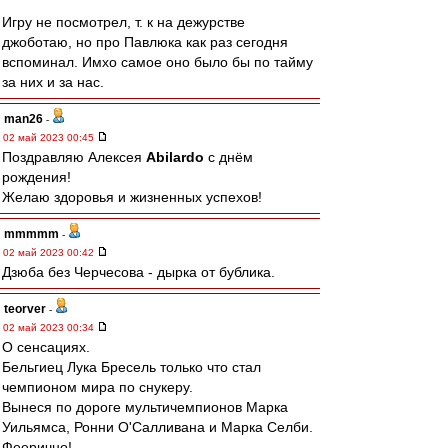
Игру не посмотрел, т. к на дежурстве
джоботаю, но про Павлюка как раз сегодня
вспоминал. Имхо самое оно было бы по тайму
за них и за нас.
man26
-
02 май 2023 00:45
Поздравляю Алексея
Abilardo
с днём
рождения!
Желаю здоровья и жизненных успехов!
mmmmm
-
02 май 2023 00:42
Дзюба без Черчесова - дырка от бублика.
teorver
-
02 май 2023 00:34
О сенсациях.
Бельгиец Лука Бресель только что стал
чемпионом мира по снукеру.
Вынеся по дороге мультичемпионов Марка
Уильямса, Ронни О'Салливана и Марка Селби.
Феерично!