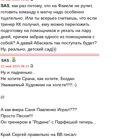
SAS
, как раз потому, что на Факеле не рулит,
готовить команду к матчу надо особенно
тщательно. Или ты всерьез считаешь, что если
тренер КК получил, ему можно переложить
подготовку на помощников и уехать на пару
дней, причем забрав одного из помощников с
собой? А давай Абаскаль так поступать будет?
Ну, реально, детский сад)))
SAS
-
02 май 2023 08:15
Ну и ладненько...
Не хотите Срача, как хотите, Богдан
Уважаемый Художник на холсте!!!!!:-)
///
А как вчера Саня Павленко Играл???
Просто Песня!!!
Он тренером в "Родине" с Парфешой теперь...
Край Сергей правильно на ВВ писал-