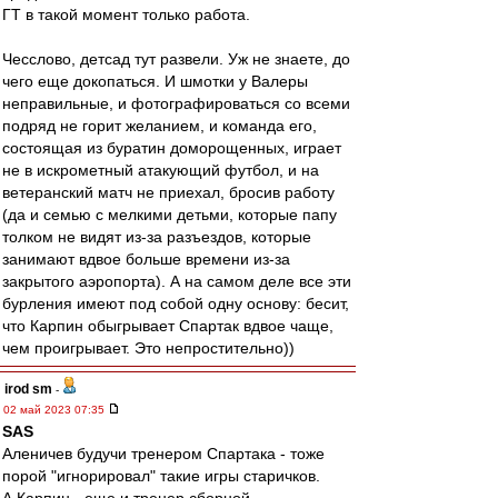
ГТ в такой момент только работа.
Чесслово, детсад тут развели. Уж не знаете, до
чего еще докопаться. И шмотки у Валеры
неправильные, и фотографироваться со всеми
подряд не горит желанием, и команда его,
состоящая из буратин доморощенных, играет
не в искрометный атакующий футбол, и на
ветеранский матч не приехал, бросив работу
(да и семью с мелкими детьми, которые папу
толком не видят из-за разъездов, которые
занимают вдвое больше времени из-за
закрытого аэропорта). А на самом деле все эти
бурления имеют под собой одну основу: бесит,
что Карпин обыгрывает Спартак вдвое чаще,
чем проигрывает. Это непростительно))
irod sm
-
02 май 2023 07:35
SAS
Аленичев будучи тренером Спартака - тоже
порой "игнорировал" такие игры старичков.