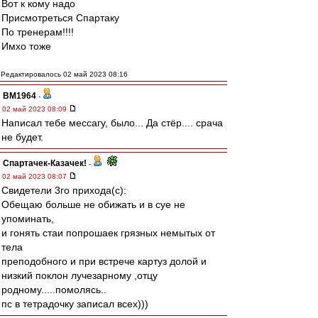
Вот к кому надо
Присмотреться Спартаку
По тренерам!!!!
Имхо тоже
Редактировалось 02 май 2023 08:16
BM1964
-
02 май 2023 08:09
Написал тебе мессагу, было... Да стёр.... срача
не будет.
Спартачек-Казачек!
-
02 май 2023 08:07
Свидетели 3го прихода(с):
Обещаю больше не обижать и в суе не
упоминать,
и гонять стаи попрошаек грязных немытых от
тела
преподобного и при встрече картуз долой и
низкий поклон лучезарному ,отцу
родному.....помолясь..
пс в тетрадочку записал всех)))