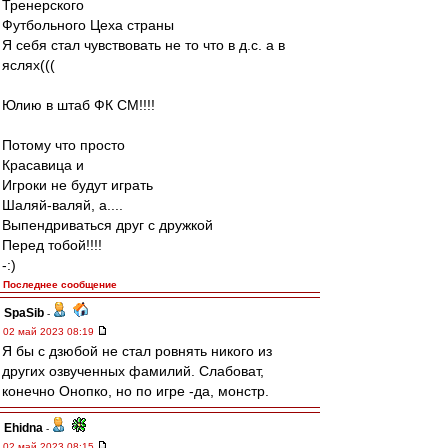
Тренерского
Футбольного Цеха страны
Я себя стал чувствовать не то что в д.с. а в
яслях(((
Юлию в штаб ФК СМ!!!!
Потому что просто
Красавица и
Игроки не будут играть
Шаляй-валяй, а....
Выпендриваться друг с дружкой
Перед тобой!!!!
-:)
Последнее сообщение
SpaSib
-
02 май 2023 08:19
Я бы с дзюбой не стал ровнять никого из
других озвученных фамилий. Слабоват,
конечно Онопко, но по игре -да, монстр.
Ehidna
-
02 май 2023 08:15