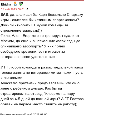
Ehidna
-
02 май 2023 08:01
SAS
, да, а сливал бы Карп безвольно Спартаку
игры - считался бы истинным спартаковцем?
Дожили - гнобить ГТ чужой команды за
стремление выиграть)))
Филя, Ален, Егор кого-то тренируют вдали от
Москвы, да еще и в нескольких часах езды до
ближайшего аэропорта? У них полно
свободного времени, вот и играют за
ветеранов в свое удовольствие.
У ГТ любой команды в разгар медальной гонки
голова занята не ветеранскими матчами, пусть
и знаковыми.
Абаскалю претензии предъявляешь, что он о
жене с ребенком думает. Как бы ты
отреагировал на отъезд Гильермо на пару
дней за 4-5 дней до важной игры? А ГТ Ростова
обязан на первое место ставить не работу))
Редактировалось 02 май 2023 08:06