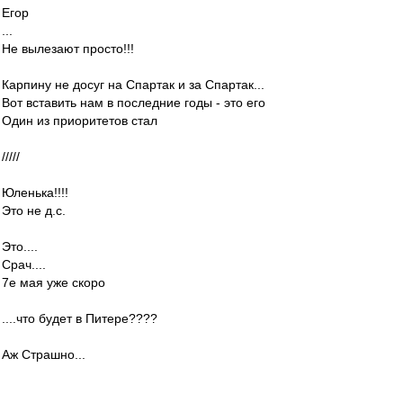
Егор
...
Не вылезают просто!!!
Карпину не досуг на Спартак и за Спартак...
Вот вставить нам в последние годы - это его
Один из приоритетов стал
/////
Юленька!!!!
Это не д.с.
Это....
Срач....
7е мая уже скоро
....что будет в Питере????
Аж Страшно...