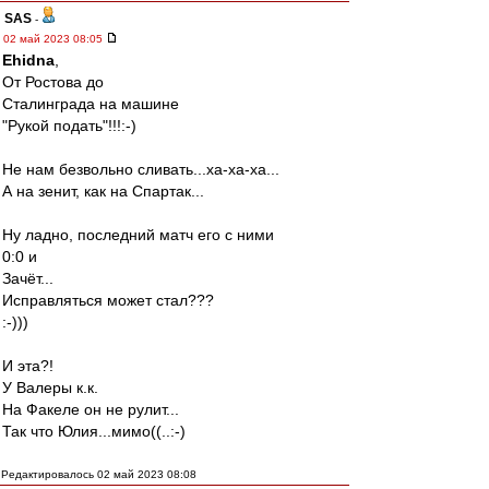
SAS
-
02 май 2023 08:05
Ehidna
,
От Ростова до
Сталинграда на машине
"Рукой подать"!!!:-)
Не нам безвольно сливать...ха-ха-ха...
А на зенит, как на Спартак...
Ну ладно, последний матч его с ними
0:0 и
Зачёт...
Исправляться может стал???
:-)))
И эта?!
У Валеры к.к.
На Факеле он не рулит...
Так что Юлия...мимо((..:-)
Редактировалось 02 май 2023 08:08