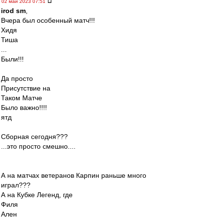
02 май 2023 07:51
irod sm
,
Вчера был особенный матч!!!
Хидя
Тиша
...
Были!!!
Да просто
Присутствие на
Таком Матче
Было важно!!!!
ятд
Сборная сегодня???
...это просто смешно....
А на матчах ветеранов Карпин раньше много
играл???
А на Кубке Легенд, где
Филя
Ален