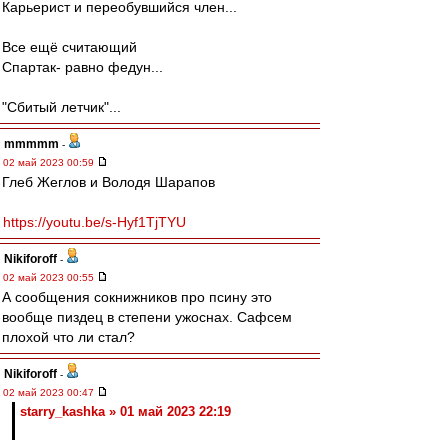
Карьерист и переобувшийся член...
Все ещё считающий
Спартак- равно федун...
"Сбитый летчик"...
mmmmm
-
02 май 2023 00:59
Глеб Жеглов и Володя Шарапов
https://youtu.be/s-Hyf1TjTYU
Nikiforoff
-
02 май 2023 00:55
А сообщения сокнижников про псину это
вообще пиздец в степени ужоснах. Сафсем
плохой что ли стал?
Nikiforoff
-
02 май 2023 00:47
starry_kashka » 01 май 2023 22:19