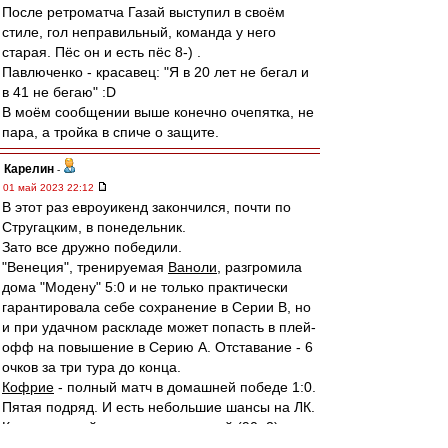
После ретроматча Газай выступил в своём
стиле, гол неправильный, команда у него
старая. Пёс он и есть пёс 8-) .
Павлюченко - красавец: "Я в 20 лет не бегал и
в 41 не бегаю" :D
В моём сообщении выше конечно очепятка, не
пара, а тройка в спиче о защите.
Карелин
-
01 май 2023 22:12
В этот раз евроуикенд закончился, почти по
Стругацким, в понедельник.
Зато все дружно победили.
"Венеция", тренируемая
Ваноли
, разгромила
дома "Модену" 5:0 и не только практически
гарантировала себе сохранение в Серии В, но
и при удачном раскладе может попасть в плей-
офф на повышение в Серию А. Отставание - 6
очков за три тура до конца.
Кофрие
- полный матч в домашней победе 1:0.
Пятая подряд. И есть небольшие шансы на ЛК.
Крал
- полный матч в выгрызенной (90+2)
волевой победе дома над "Вердером" 2:1. Там,