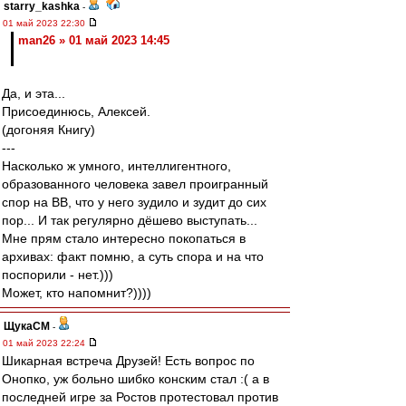
starry_kashka
-
01 май 2023 22:30
man26 » 01 май 2023 14:45
Да, и эта...
Присоединюсь, Алексей.
(догоняя Книгу)
---
Насколько ж умного, интеллигентного,
образованного человека завел проигранный
спор на ВВ, что у него зудило и зудит до сих
пор... И так регулярно дёшево выступать...
Мне прям стало интересно покопаться в
архивах: факт помню, а суть спора и на что
поспорили - нет.)))
Может, кто напомнит?))))
ЩукаСМ
-
01 май 2023 22:24
Шикарная встреча Друзей! Есть вопрос по
Онопко, уж больно шибко конским стал :( а в
последней игре за Ростов протестовал против