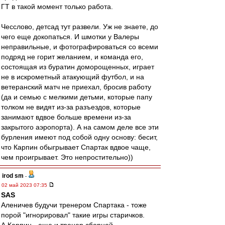
ГТ в такой момент только работа.
Чесслово, детсад тут развели. Уж не знаете, до
чего еще докопаться. И шмотки у Валеры
неправильные, и фотографироваться со всеми
подряд не горит желанием, и команда его,
состоящая из буратин доморощенных, играет
не в искрометный атакующий футбол, и на
ветеранский матч не приехал, бросив работу
(да и семью с мелкими детьми, которые папу
толком не видят из-за разъездов, которые
занимают вдвое больше времени из-за
закрытого аэропорта). А на самом деле все эти
бурления имеют под собой одну основу: бесит,
что Карпин обыгрывает Спартак вдвое чаще,
чем проигрывает. Это непростительно))
irod sm
-
02 май 2023 07:35
SAS
Аленичев будучи тренером Спартака - тоже
порой "игнорировал" такие игры старичков.