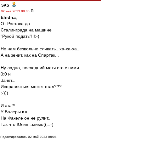
SAS
-
02 май 2023 08:05
Ehidna
,
От Ростова до
Сталинграда на машине
"Рукой подать"!!!:-)
Не нам безвольно сливать...ха-ха-ха...
А на зенит, как на Спартак...
Ну ладно, последний матч его с ними
0:0 и
Зачёт...
Исправляться может стал???
:-)))
И эта?!
У Валеры к.к.
На Факеле он не рулит...
Так что Юлия...мимо((..:-)
Редактировалось 02 май 2023 08:08