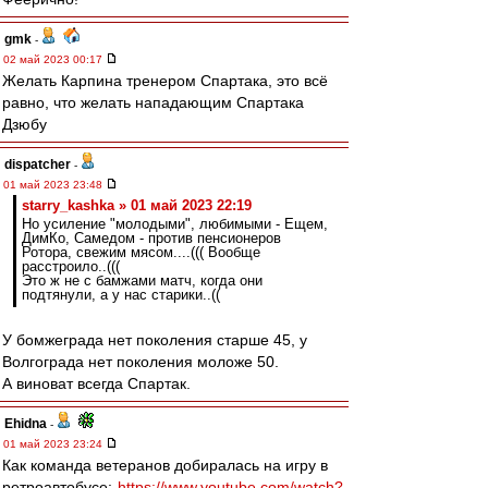
gmk
-
02 май 2023 00:17
Желать Карпина тренером Спартака, это всё
равно, что желать нападающим Спартака
Дзюбу
dispatcher
-
01 май 2023 23:48
starry_kashka » 01 май 2023 22:19
Но усиление "молодыми", любимыми - Ещем,
ДимКо, Самедом - против пенсионеров
Ротора, свежим мясом....((( Вообще
расстроило..(((
Это ж не с бамжами матч, когда они
подтянули, а у нас старики..((
У бомжеграда нет поколения старше 45, у
Волгограда нет поколения моложе 50.
А виноват всегда Спартак.
Ehidna
-
01 май 2023 23:24
Как команда ветеранов добиралась на игру в
ретроавтобусе:
https://www.youtube.com/watch?