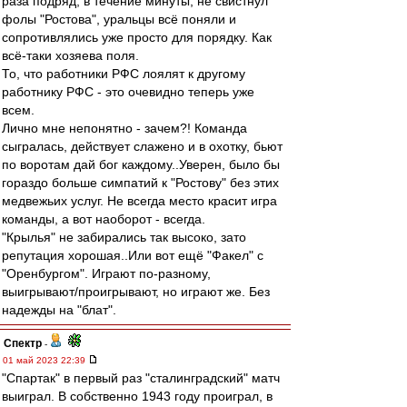
раза подряд, в течение минуты, не свистнул
фолы "Ростова", уральцы всё поняли и
сопротивлялись уже просто для порядку. Как
всё-таки хозяева поля.
То, что работники РФС лоялят к другому
работнику РФС - это очевидно теперь уже
всем.
Лично мне непонятно - зачем?! Команда
сыгралась, действует слажено и в охотку, бьют
по воротам дай бог каждому..Уверен, было бы
гораздо больше симпатий к "Ростову" без этих
медвежьих услуг. Не всегда место красит игра
команды, а вот наоборот - всегда.
"Крылья" не забирались так высоко, зато
репутация хорошая..Или вот ещё "Факел" с
"Оренбургом". Играют по-разному,
выигрывают/проигрывают, но играют же. Без
надежды на "блат".
Спектр
-
01 май 2023 22:39
"Спартак" в первый раз "сталинградский" матч
выиграл. В собственно 1943 году проиграл, в