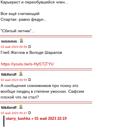
Карьерист и переобувшийся член...
Все ещё считающий
Спартак- равно федун...
"Сбитый летчик"...
mmmmm
-
02 май 2023 00:59
Глеб Жеглов и Володя Шарапов
https://youtu.be/s-Hyf1TjTYU
Nikiforoff
-
02 май 2023 00:55
А сообщения сокнижников про псину это
вообще пиздец в степени ужоснах. Сафсем
плохой что ли стал?
Nikiforoff
-
02 май 2023 00:47
starry_kashka » 01 май 2023 22:19