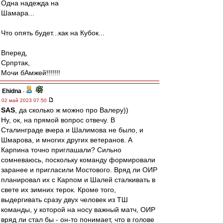
Одна надежда на
Шамара...
Что опять будет...как на Кубок...
Вперед,
Cрпртак,
Мочи бАмжей!!!!!!!
Ehidna
-
02 май 2023 07:50
SAS
, да сколько ж можно про Валеру))
Ну, ок, на прямой вопрос отвечу. В
Сталинграде вчера и Шалимова не было, и
Шмарова, и многих других ветеранов. А
Карпина точно приглашали? Сильно
сомневаюсь, поскольку команду формировали
заранее и пригласили Мостового. Вряд ли ОИР
планировал их с Карпом и Шалей сталкивать в
свете их зимних терок. Кроме того,
выдергивать сразу двух человек из ТШ
команды, у которой на носу важный матч, ОИР
вряд ли стал бы - он-то понимает, что в голове