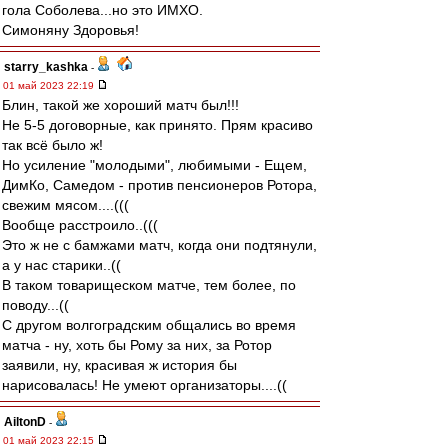
гола Соболева...но это ИМХО.
Симоняну Здоровья!
starry_kashka
-
01 май 2023 22:19
Блин, такой же хороший матч был!!!
Не 5-5 договорные, как принято. Прям красиво
так всё было ж!
Но усиление "молодыми", любимыми - Ещем,
ДимКо, Самедом - против пенсионеров Ротора,
свежим мясом....(((
Вообще расстроило..(((
Это ж не с бамжами матч, когда они подтянули,
а у нас старики..((
В таком товарищеском матче, тем более, по
поводу...((
С другом волгоградским общались во время
матча - ну, хоть бы Рому за них, за Ротор
заявили, ну, красивая ж история бы
нарисовалась! Не умеют организаторы....((
AiltonD
-
01 май 2023 22:15