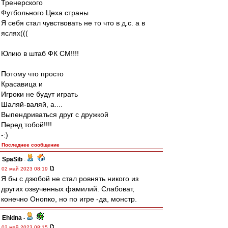
Тренерского
Футбольного Цеха страны
Я себя стал чувствовать не то что в д.с. а в
яслях(((
Юлию в штаб ФК СМ!!!!
Потому что просто
Красавица и
Игроки не будут играть
Шаляй-валяй, а....
Выпендриваться друг с дружкой
Перед тобой!!!!
-:)
Последнее сообщение
SpaSib
-
02 май 2023 08:19
Я бы с дзюбой не стал ровнять никого из
других озвученных фамилий. Слабоват,
конечно Онопко, но по игре -да, монстр.
Ehidna
-
02 май 2023 08:15