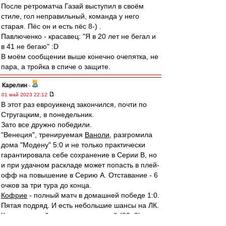
После ретроматча Газай выступил в своём
стиле, гол неправильный, команда у него
старая. Пёс он и есть пёс 8-) .
Павлюченко - красавец: "Я в 20 лет не бегал и
в 41 не бегаю" :D
В моём сообщении выше конечно очепятка, не
пара, а тройка в спиче о защите.
Карелин
-
01 май 2023 22:12
В этот раз евроуикенд закончился, почти по
Стругацким, в понедельник.
Зато все дружно победили.
"Венеция", тренируемая
Ваноли
, разгромила
дома "Модену" 5:0 и не только практически
гарантировала себе сохранение в Серии В, но
и при удачном раскладе может попасть в плей-
офф на повышение в Серию А. Отставание - 6
очков за три тура до конца.
Кофрие
- полный матч в домашней победе 1:0.
Пятая подряд. И есть небольшие шансы на ЛК.
Крал
- полный матч в выгрызенной (90+2)
волевой победе дома над "Вердером" 2:1. Там,