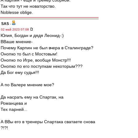
А Карпин - еще и тренер сборной.
Так что тут не новаторство.
Noblesse oblige.
SAS
-
02 май 2023 07:08
Юлия, Богдан и дядя Леонид-:)
ВВаше мнение-
Почему Карпин не был вчера в Сталинграде?
Онопко то был с Мостовым!
Онопко по Игре, вообще Монстр!!!
Онопко по его поступкам некоторым???
Да Бог ему судья!!!
А по Валере мнение мое?
Да насрать ему на Спартак, на
Романцева и
Тех парней...
А ВВы его в тренеры Спартака сватаете снова
?!?!