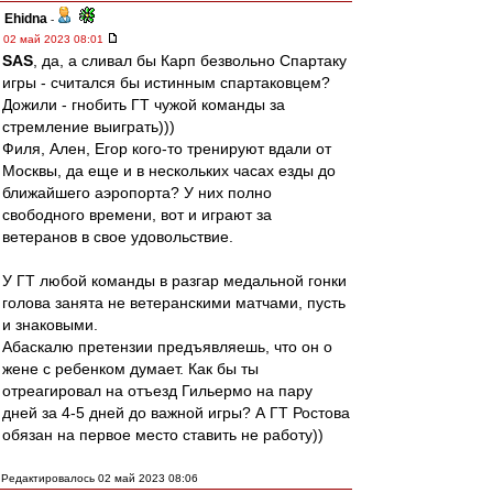
Ehidna
-
02 май 2023 08:01
SAS
, да, а сливал бы Карп безвольно Спартаку
игры - считался бы истинным спартаковцем?
Дожили - гнобить ГТ чужой команды за
стремление выиграть)))
Филя, Ален, Егор кого-то тренируют вдали от
Москвы, да еще и в нескольких часах езды до
ближайшего аэропорта? У них полно
свободного времени, вот и играют за
ветеранов в свое удовольствие.
У ГТ любой команды в разгар медальной гонки
голова занята не ветеранскими матчами, пусть
и знаковыми.
Абаскалю претензии предъявляешь, что он о
жене с ребенком думает. Как бы ты
отреагировал на отъезд Гильермо на пару
дней за 4-5 дней до важной игры? А ГТ Ростова
обязан на первое место ставить не работу))
Редактировалось 02 май 2023 08:06