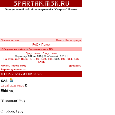
Официальный сайт болельщиков ФК "Спартак" Москва
Полная версия
Вход
•
Регистрация
FAQ
•
Поиск
Общение на сайте
Гостевая книга ВВ
»
Пред. тема
|
След. тема
Страница
102
из
105
[ Сообщений: 5211 ]
На страницу
Пред.
1
...
99
,
100
,
101
,
102
,
103
,
104
,
105
След.
Начать новую тему
Добавить
Версия для печати
01.05.2023 - 31.05.2023
SAS
-
02 май 2023 08:20
Ehidna
,
"Я кончил"?!:-)
С тобой, Гуру