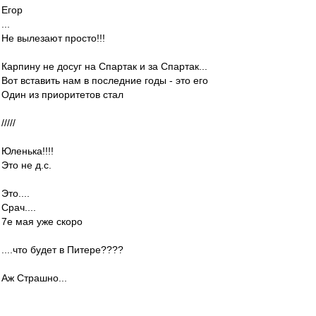
Егор
...
Не вылезают просто!!!
Карпину не досуг на Спартак и за Спартак...
Вот вставить нам в последние годы - это его
Один из приоритетов стал
/////
Юленька!!!!
Это не д.с.
Это....
Срач....
7е мая уже скоро
....что будет в Питере????
Аж Страшно...