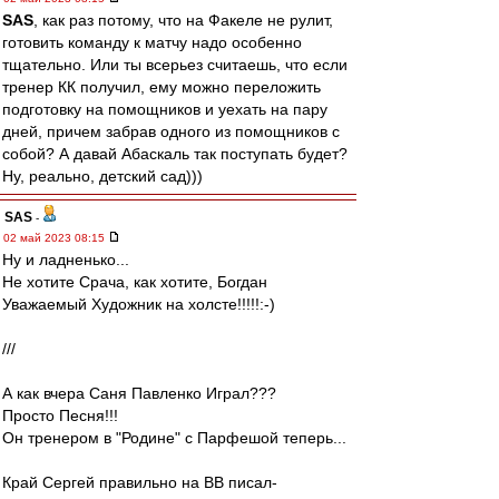
SAS
, как раз потому, что на Факеле не рулит,
готовить команду к матчу надо особенно
тщательно. Или ты всерьез считаешь, что если
тренер КК получил, ему можно переложить
подготовку на помощников и уехать на пару
дней, причем забрав одного из помощников с
собой? А давай Абаскаль так поступать будет?
Ну, реально, детский сад)))
SAS
-
02 май 2023 08:15
Ну и ладненько...
Не хотите Срача, как хотите, Богдан
Уважаемый Художник на холсте!!!!!:-)
///
А как вчера Саня Павленко Играл???
Просто Песня!!!
Он тренером в "Родине" с Парфешой теперь...
Край Сергей правильно на ВВ писал-