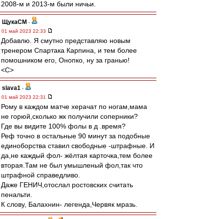
2008-м и 2013-м были ничьи.
ЩукаСМ
-
01 май 2023 22:33
Добавлю. Я смутно представляю новым
тренером Спартака Карпина, и тем более
помошником его, Онопко, ну за гранью!
<C>
slava1
-
01 май 2023 22:31
Рому в каждом матче херачат по ногам,мама
не горюй,сколько жк получили соперники?
Где вы видите 100% фолы в д .время?
Реф точно в остальные 90 минут за подобные
единоборства ставил свободные -штрафные. И
да,не каждый фол- жёлтая карточка,тем более
вторая.Там не был умышленый фол,так что
штрафной справедливо.
Даже ГЕНИЧ,отослал ростовских считать
пенальти.
К слову, Балахнин- легенда,Червяк мразь.