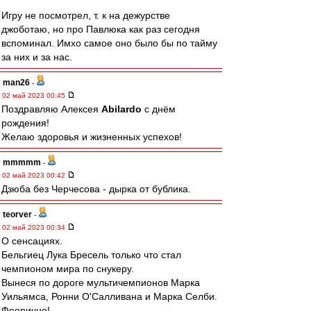
Игру не посмотрел, т. к на дежурстве
джоботаю, но про Павлюка как раз сегодня
вспоминал. Имхо самое оно было бы по тайму
за них и за нас.
man26
-
02 май 2023 00:45
Поздравляю Алексея
Abilardo
с днём
рождения!
Желаю здоровья и жизненных успехов!
mmmmm
-
02 май 2023 00:42
Дзюба без Черчесова - дырка от бублика.
teorver
-
02 май 2023 00:34
О сенсациях.
Бельгиец Лука Бресель только что стал
чемпионом мира по снукеру.
Вынеся по дороге мультичемпионов Марка
Уильямса, Ронни О'Салливана и Марка Селби.
Феерично!