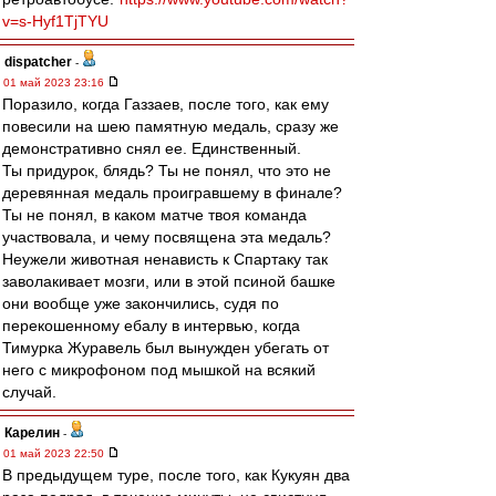
v=s-Hyf1TjTYU
dispatcher
-
01 май 2023 23:16
Поразило, когда Газзаев, после того, как ему
повесили на шею памятную медаль, сразу же
демонстративно снял ее. Единственный.
Ты придурок, блядь? Ты не понял, что это не
деревянная медаль проигравшему в финале?
Ты не понял, в каком матче твоя команда
участвовала, и чему посвящена эта медаль?
Неужели животная ненависть к Спартаку так
заволакивает мозги, или в этой псиной башке
они вообще уже закончились, судя по
перекошенному ебалу в интервью, когда
Тимурка Журавель был вынужден убегать от
него с микрофоном под мышкой на всякий
случай.
Карелин
-
01 май 2023 22:50
В предыдущем туре, после того, как Кукуян два