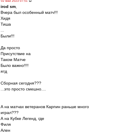
02 май 2023 07:51
irod sm
,
Вчера был особенный матч!!!
Хидя
Тиша
...
Были!!!
Да просто
Присутствие на
Таком Матче
Было важно!!!!
ятд
Сборная сегодня???
...это просто смешно....
А на матчах ветеранов Карпин раньше много
играл???
А на Кубке Легенд, где
Филя
Ален