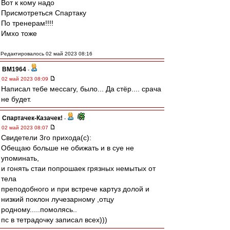
Вот к кому надо
Присмотреться Спартаку
По тренерам!!!!
Имхо тоже
Редактировалось 02 май 2023 08:16
BM1964
-
02 май 2023 08:09
Написал тебе мессагу, было... Да стёр.... срача
не будет.
Спартачек-Казачек!
-
02 май 2023 08:07
Свидетели 3го прихода(с):
Обещаю больше не обижать и в суе не
упоминать,
и гонять стаи попрошаек грязных немытых от
тела
преподобного и при встрече картуз долой и
низкий поклон лучезарному ,отцу
родному.....помолясь..
пс в тетрадочку записал всех)))