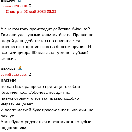
BM1964
-
02 май 2023 20:38
Спектр » 02 май 2023 20:33
А в каком году происходит действие Айвенго?
Там они уже тупыми копьями бьютя. Правда на
второй день действительно описывается
схватка всех против всех на боевом оружие. И
все таки цифра 80 вызывает у меня глубокий
скепсис.
авоська
-
02 май 2023 20:37
BM1964
,
Богдан,Валера просто притащит с собой
Комличенко,а Соболева посадит на
лавку,потому что тот так правдоподобно
нырять не умеет.
И после матчей будет рассказывать,что очки не
пахнут.
А мы будем радоваться и вспоминать голубые
подштанники)