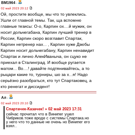
BM1964
-
02 май 2023 20:12
Ой, простите вообще, мы что то увлеклись.
Ушли от главной темы. Так, ща вспомню
главные тезисы: О-о, Карпин ох....й мужик, он
носит дольчегабана, Карпин лучший тренер в
России, Карпин скоро возглавит Спартак,
Карпин нетренер нах... , Карпин хуже Дзюбы
Карпин носит дольчегабану, Карпин ненавидит
Спартак и лично АлекИваныча, он сцуко не
приехал в Сталинград. И вообще ругается
матом... Во....! давайте подтянивайтесь, а то
рыцари какие то, турниры, шо за х...я! Надо
серьёзно разобраться, кто тут Спартаковец, а
кто ренегат и диссидент!
Ал
-
02 май 2023 20:10
Спартачек-Казачек! » 02 май 2023 17:31
сейчас прочитал что в Винипег ушел
Чибриков.тоже вроде с системы Спартака.но
у него что то данные не очень но Винипег его
взял..