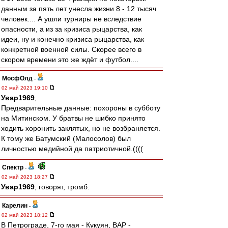
данным за пять лет унесла жизни 8 - 12 тысяч
человек.... А ушли турниры не вследствие
опасности, а из за кризиса рыцарства, как
идеи, ну и конечно кризиса рыцарства, как
конкретной военной силы. Скорее всего в
скором времени это же ждёт и футбол....
МосфОлд
-
02 май 2023 19:10
Увар1969
,
Предварительные данные: похороны в субботу
на Митинском. У братвы не шибко принято
ходить хоронить заклятых, но не возбраняется.
К тому же Батумский (Малосолов) был
личностью медийной да патриотичной.((((
Спектр
-
02 май 2023 18:27
Увар1969
, говорят, тромб.
Карелин
-
02 май 2023 18:12
В Петрограде, 7-го мая - Кукуян, ВАР -