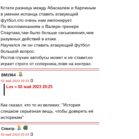
Кстати разница между Абаскалем и Карпиным
в умении испанца ставить атакующий
футбол,что очень нам импонирует.
По воспоминаниям о Валере-тренере
Спартака,там было больше сиськомяния,чем
разумных действий в атаке.
Научился ли он ставить атакующий футбол
большой вопрос.
Ростов глухие автобусы может и не ставит,но
играет строго от соперника,ловя на контрах.
BM1964
-
02 май 2023 20:33
Los » 02 май 2023 20:25
Как сказал, кто то из великих: "История
слишком серьёзная вещь, чтобы доверять её
историкам"
Спектр
-
02 май 2023 20:33