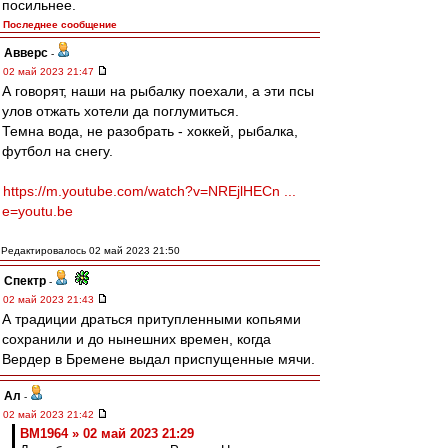
посильнее.
Последнее сообщение
Авверс
-
02 май 2023 21:47
А говорят, наши на рыбалку поехали, а эти псы
улов отжать хотели да поглумиться.
Темна вода, не разобрать - хоккей, рыбалка,
футбол на снегу.
https://m.youtube.com/watch?v=NREjlHECn ...
e=youtu.be
Редактировалось 02 май 2023 21:50
Спектр
-
02 май 2023 21:43
А традиции драться притупленными копьями
сохранили и до нынешних времен, когда
Вердер в Бремене выдал приспущенные мячи.
Ал
-
02 май 2023 21:42
BM1964 » 02 май 2023 21:29