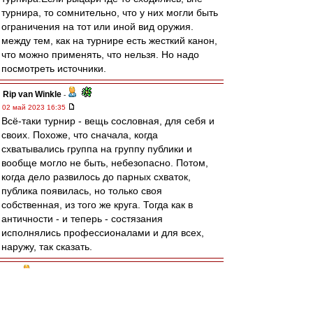
турнира, то сомнительно, что у них могли быть
ограничения на тот или иной вид оружия.
между тем, как на турнире есть жесткий канон,
что можно применять, что нельзя. Но надо
посмотреть источники.
Rip van Winkle
-
02 май 2023 16:35
Всё-таки турнир - вещь сословная, для себя и
своих. Похоже, что сначала, когда
схватывались группа на группу публики и
вообще могло не быть, небезопасно. Потом,
когда дело развилось до парных схваток,
публика появилась, но только своя
собственная, из того же круга. Тогда как в
античности - и теперь - состязания
исполнялись профессионалами и для всех,
наружу, так сказать.
brd
-
02 май 2023 16:24
gmk » 02 май 2023 00:17
Желать Карпина тренером Спартака, это всё