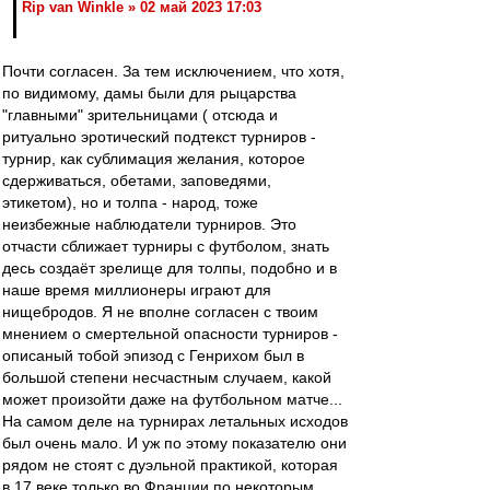
Rip van Winkle » 02 май 2023 17:03
Почти согласен. За тем исключением, что хотя,
по видимому, дамы были для рыцарства
"главными" зрительницами ( отсюда и
ритуально эротический подтекст турниров -
турнир, как сублимация желания, которое
сдерживаться, обетами, заповедями,
этикетом), но и толпа - народ, тоже
неизбежные наблюдатели турниров. Это
отчасти сближает турниры с футболом, знать
десь создаёт зрелище для толпы, подобно и в
наше время миллионеры играют для
нищебродов. Я не вполне согласен с твоим
мнением о смертельной опасности турниров -
описаный тобой эпизод с Генрихом был в
большой степени несчастным случаем, какой
может произойти даже на футбольном матче...
На самом деле на турнирах летальных исходов
был очень мало. И уж по этому показателю они
рядом не стоят с дуэльной практикой, которая
в 17 веке только во Франции по некоторым