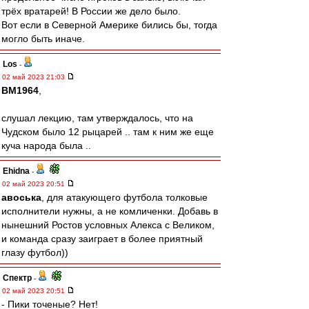
трёх вратарей! В России же дело было.
Вот если в Северной Америке бились бы, тогда
могло быть иначе.
Los
-
02 май 2023 21:03
BM1964
,
слушал лекцию, там утверждалось, что на
Чудском было 12 рыцарей .. там к ним же еще
куча народа была ..
Ehidna
-
02 май 2023 20:51
авоська
, для атакующего футбола толковые
исполнители нужны, а не комличенки. Добавь в
нынешний Ростов условных Алекса с Великом,
и команда сразу заиграет в более приятный
глазу футбол))
Спектр
-
02 май 2023 20:51
- Пики точеные? Нет!