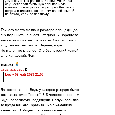
Дело было, как раз не в России. Наши там
осуществляли типичную специальную
военную операцию на территории Ливонского
ордена и племени эстов. Там нашей землей
не пахло, если по честному.
Точного места матча и размера площадки до
сих пор никто не знает. Стадион "У Вороньего
камня" история не сохранила. Сейчас точно
ищут на нашей земле. Вернее, воде.
Но и это - не главное. Это был русский хоккей,
а не канадский. Факт.
BM1964
-
02 май 2023 21:29
Los » 02 май 2023 21:03
Да, естественно. Ведь у каждого рыцаря было
так называемое "копье", 3-5 человек плюс там
"чудь белоглазую" подтянули. Получилось что
то вроде нашего "бразита", но с немецким
акцентом. В общем по самым смелым