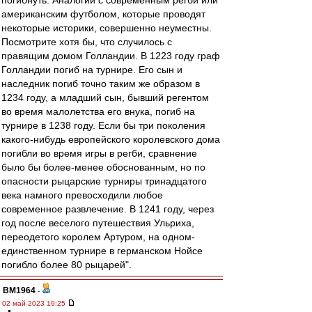
погибнуть. Аналогии с современным регби или
американским футболом, которые проводят
некоторые историки, совершенно неуместны.
Посмотрите хотя бы, что случилось с
правящим домом Голландии. В 1223 году граф
Голландии погиб на турнире. Его сын и
наследник погиб точно таким же образом в
1234 году, а младший сын, бывший регентом
во время малолетства его внука, погиб на
турнире в 1238 году. Если бы три поколения
какого-нибудь европейского королевского дома
погибли во время игры в регби, сравнение
было бы более-менее обоснованным, но по
опасности рыцарские турниры тринадцатого
века намного превосходили любое
современное развлечение. В 1241 году, через
год после веселого путешествия Ульриха,
переодетого королем Артуром, на одном-
единственном турнире в германском Нойсе
погибло более 80 рыцарей".
BM1964
-
02 май 2023 19:25