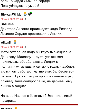
Вали Ричарда Львиное сердце
Пока ублюдок не умрёт!
Rip van Winkle
-
02 май 2023 20:40
BM1964
,
Действие Айвенго происходит когда Ричарда
Львиное Сердце арестовали в Англии.
AiltonD
-
02 май 2023 20:40
Матч ветеранов надо бы крутить ежедневно
Денисову, Маслову..., пусть учатся мяч
принимать, обрабатывать. Людям к
полтиннику, мышцы и связки с годами дубеют,
а с мячом работают лучше этих балбесов 20-
летних. Я уж не говорю про понимание игры,
прювед Паше-голпроспаше, не державшему
линию в защите.
На варе Иванов с бамжами? Этот плешивый
наварит...