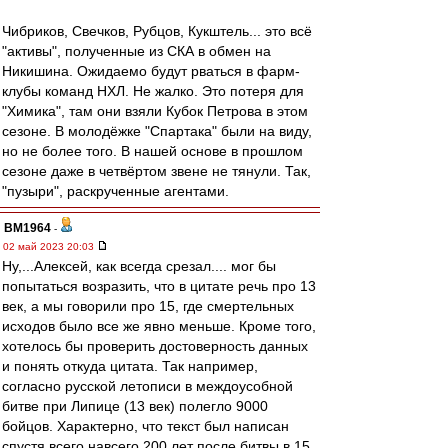
Чибриков, Свечков, Рубцов, Кукштель... это всё
"активы", полученные из СКА в обмен на
Никишина. Ожидаемо будут рваться в фарм-
клубы команд НХЛ. Не жалко. Это потеря для
"Химика", там они взяли Кубок Петрова в этом
сезоне. В молодёжке "Спартака" были на виду,
но не более того. В нашей основе в прошлом
сезоне даже в четвёртом звене не тянули. Так,
"пузыри", раскрученные агентами.
BM1964
-
02 май 2023 20:03
Ну,...Алексей, как всегда срезал.... мог бы
попытаться возразить, что в цитате речь про 13
век, а мы говорили про 15, где смертельных
исходов было все же явно меньше. Кроме того,
хотелось бы проверить достоверность данных
и понять откуда цитата. Так например,
согласно русской летописи в междоусобной
битве при Липице (13 век) полегло 9000
бойцов. Характерно, что текст был написан
спустя всего навсего 200 лет после битвы в 15