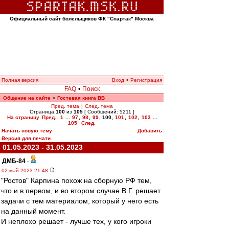
Официальный сайт болельщиков ФК "Спартак" Москва
Полная версия
Вход
•
Регистрация
FAQ
•
Поиск
Общение на сайте
Гостевая книга ВВ
»
Пред. тема
|
След. тема
Страница
100
из
105
[ Сообщений: 5211 ]
На страницу
Пред.
1
...
97
,
98
,
99
,
100
,
101
,
102
,
103
...
105
След.
Начать новую тему
Добавить
Версия для печати
01.05.2023 - 31.05.2023
ДМБ-84
-
02 май 2023 21:48
"Ростов" Карпина похож на сборную РФ тем,
что и в первом, и во втором случае В.Г. решает
задачи с тем материалом, который у него есть
на данный момент.
И неплохо решает - лучше тех, у кого игроки