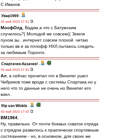
С.Иванов
Увар1969
-
02 май 2023 17:51
МосфОлд
, Вадим,а что с Батумским
случилось?( Молодой же совсем(( Земля
пухом.зы...интернет совсем плохой .читаю
только вв и за пплофф НХЛ,пытаюсь следить
за любимым Торонто.
Спартачек-Казачек!
-
02 май 2023 17:31
Ал
, а сейчас прочитал что в Винипег ушел
Чибриков.тоже вроде с системы Спартака.но у
него что то данные не очень но Винипег его
взял..
Rip van Winkle
-
02 май 2023 17:03
BM1964
,
Ну, правильно. От почти боевых схваток отряда
с отрядом развилось к практически спортивным
состязаниям - но, в основном, для своих же