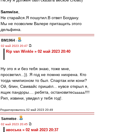
Не,ну я должен был сказать веское слово)
Samwise
,
Не старайся.Я пошутил.В ответ Богдану.
Мы не позволим Валере притащить этого
дельфина.
BM1964
-
02 май 2023 20:47
Rip van Winkle » 02 май 2023 20:40
Ну это я и без тебя знаю, тоже мне,
просветил...)). Я год не помню нихрена. Кто
тогда чемпионом то был. Спартак или кони?
Ой, блин, Самвайс пришёл... нувсе открыл я,
ящик пандоры.... ребята, остановитесььььь!!!!
Рип, извини, увидел у тебя год!.
Редактировалось 02 май 2023 20:49
Samwise
-
02 май 2023 20:45
авоська » 02 май 2023 20:37