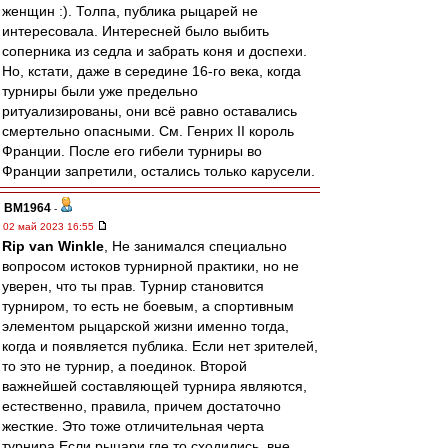
женщин :). Толпа, публика рыцарей не
интересовала. Интересней было выбить
соперника из седла и забрать коня и доспехи.
Но, кстати, даже в середине 16-го века, когда
турниры были уже предельно
ритуализированы, они всё равно оставались
смертельно опасными. См. Генрих II король
Франции. После его гибели турниры во
Франции запретили, остались только карусели.
BM1964
-
02 май 2023 16:55
Rip van Winkle
, Не занимался специально
вопросом истоков турнирной практики, но не
уверен, что ты прав. Турнир становится
турниром, то есть не боевым, а спортивным
элементом рыцарской жизни именно тогда,
когда и появляется публика. Если нет зрителей,
то это не турнир, а поединок. Второй
важнейшей составляющей турнира являются,
естественно, правила, причем достаточно
жесткие. Это тоже отличительная черта
турнира.Если рыцари где то сходились, вне