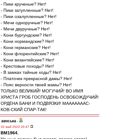
- Пики крученые? Нет!
- Пики затупленные? Нет!
- Пики озалупленные? Нет!
- Мечи одноручные? Нет!
- Мечи двуручные? Нет!
- Кони бургундские? Нет!
- Кони нормандские? Нет!
- Кони германские? Нет!
- Кони флорентийские? Нет!
- Кони византийские? Нет!
- Крестовые походы? Нет!
- В замках тайные ходы? Нет!
- Платочек прекрасной дамы? Нет!
- Пояс верности твоей мамы? Нет!
ТОЛЬКО ВЕЛИКИЙ! МОГУЧИЙ! ВО ИМЯ
ХРИСТА ГРОБ ГОСПОДЕНЬ ОСВОБОЖДУЧИЙ!
ОРДЕНА БАНИ И ПОДВЯЗКИ! МАААААААС-
КОВ-СКИЙ СПАР-ТАК!
авоська
-
02 май 2023 20:47
BM1964
,