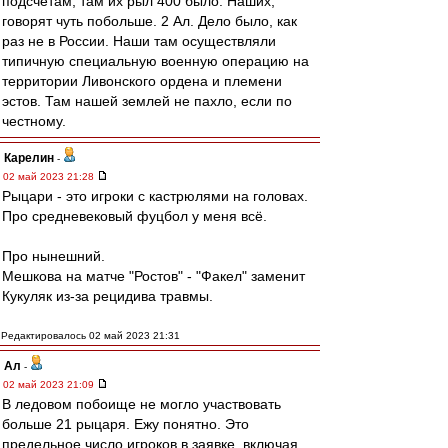
подсчётам, там их рыл 400 было. Наших,
говорят чуть побольше. 2 Ал. Дело было, как
раз не в России. Наши там осуществляли
типичную специальную военную операцию на
территории Ливонского ордена и племени
эстов. Там нашей землей не пахло, если по
честному.
Карелин
-
02 май 2023 21:28
Рыцари - это игроки с кастрюлями на головах.
Про средневековый фуцбол у меня всё.
Про нынешний.
Мешкова на матче "Ростов" - "Факел" заменит
Кукуляк из-за рецидива травмы.
Редактировалось 02 май 2023 21:31
Ал
-
02 май 2023 21:09
В ледовом побоище не могло участвовать
больше 21 рыцаря. Ежу понятно. Это
предельное число игроков в заявке, включая