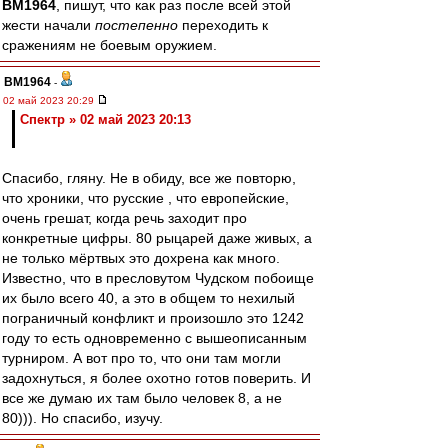
BM1964
, пишут, что как раз после всей этой
жести начали
постепенно
переходить к
сражениям не боевым оружием.
BM1964
-
02 май 2023 20:29
Спектр » 02 май 2023 20:13
Спасибо, гляну. Не в обиду, все же повторю,
что хроники, что русские , что европейские,
очень грешат, когда речь заходит про
конкретные цифры. 80 рыцарей даже живых, а
не только мёртвых это дохрена как много.
Известно, что в пресловутом Чудском побоище
их было всего 40, а это в общем то нехилый
пограничный конфликт и произошло это 1242
году то есть одновременно с вышеописанным
турниром. А вот про то, что они там могли
задохнуться, я более охотно готов поверить. И
все же думаю их там было человек 8, а не
80))). Но спасибо, изучу.