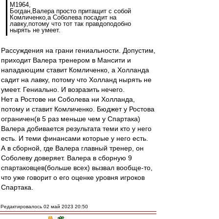
M1964,
Богдан,Валера просто притащит с собой
Комличенко,а Соболева посадит на
лавку,потому что тот так правдоподобно
нырять не умеет.
Рассуждения на грани гениальности. Допустим,
приходит Валера тренером в Мансити и
нападающим ставит Комличенко, а Холланда
садит на лавку, потому что Холланд нырять не
умеет. Гениально. И возразить нечего.
Нет а Ростове ни Соболева ни Холланда,
потому и ставит Комличенко. Бюджет у Ростова
ограничен(в 5 раз меньше чем у Спартака)
Валера добивается результата теми кто у него
есть. И теми финансами которые у него есть.
А в сборной, где Валера главный тренер, он
Соболеву доверяет. Валера в сборную 9
спартаковцев(больше всех) вызвал вообще-то,
что уже говорит о его оценке уровня игроков
Спартака.
Редактировалось 02 май 2023 20:50