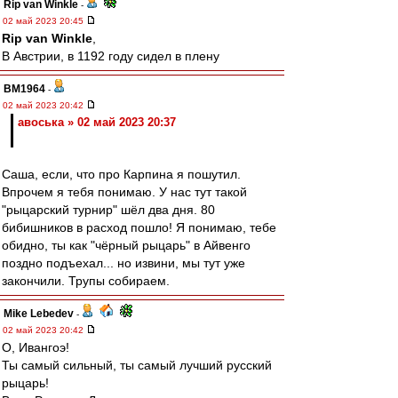
Rip van Winkle
-
02 май 2023 20:45
Rip van Winkle
,
В Австрии, в 1192 году сидел в плену
BM1964
-
02 май 2023 20:42
авоська » 02 май 2023 20:37
Саша, если, что про Карпина я пошутил.
Впрочем я тебя понимаю. У нас тут такой
"рыцарский турнир" шёл два дня. 80
бибишников в расход пошло! Я понимаю, тебе
обидно, ты как "чёрный рыцарь" в Айвенго
поздно подъехал... но извини, мы тут уже
закончили. Трупы собираем.
Mike Lebedev
-
02 май 2023 20:42
О, Ивангоэ!
Ты самый сильный, ты самый лучший русский
рыцарь!