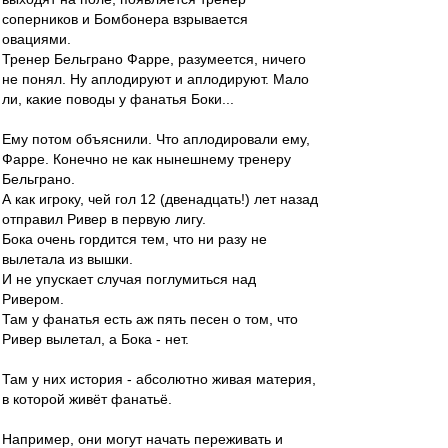
соперников и Бомбонера взрывается
овациями.
Тренер Бельграно Фарре, разумеется, ничего
не понял. Ну аплодируют и аплодируют. Мало
ли, какие поводы у фанатья Боки...
Ему потом объяснили. Что аплодировали ему,
Фарре. Конечно не как нынешнему тренеру
Бельграно.
А как игроку, чей гол 12 (двенадцать!) лет назад
отправил Ривер в первую лигу.
Бока очень гордится тем, что ни разу не
вылетала из вышки.
И не упускает случая поглумиться над
Ривером.
Там у фанатья есть аж пять песен о том, что
Ривер вылетал, а Бока - нет.
Там у них история - абсолютно живая материя,
в которой живёт фанатьё.
Например, они могут начать переживать и