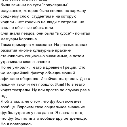
была важным по сути "популярным"
искусством, которое было вполне по карману
среднему слою, студентам и на которую
ходили - нет конечно не люди с хитровки, но
вполне обычные обыватели.
Они знали певцов, они были "в курсе" - почитай
мемуары Коровина.
Таких примеров множество. На разных этапах
развития многие культурные практики
становились социально значимыми, а потом
утрачивали свое значение.
Но не умирали. Театр в Древней Греции. Это
же мощнейший фактор объединяющий
афинское общество. И сейчас театр есть. Две с
лишним тысячи лет прошло. Жив! Но в театр
ходят театралы. Ну или просто по случаю раз в
год.
Я об этом, а не о том, что футбол исчезнет
вообще. Впрочем свое социальное значение
футбол утратил у нас давно. Я начал с того,
что футбол по тв это вообще другое зрелище.
Но я повторяюсь.