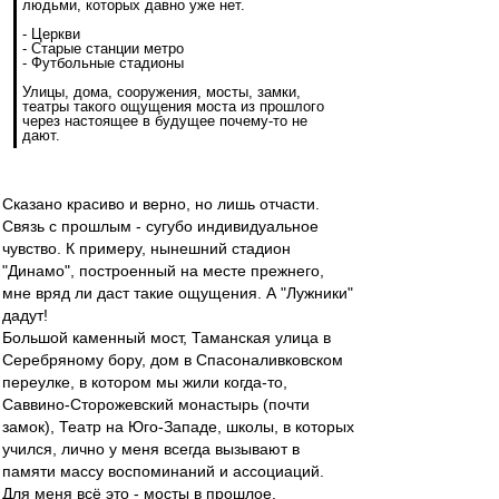
людьми, которых давно уже нет.
- Церкви
- Старые станции метро
- Футбольные стадионы
Улицы, дома, сооружения, мосты, замки,
театры такого ощущения моста из прошлого
через настоящее в будущее почему-то не
дают.
Сказано красиво и верно, но лишь отчасти.
Связь с прошлым - сугубо индивидуальное
чувство. К примеру, нынешний стадион
"Динамо", построенный на месте прежнего,
мне вряд ли даст такие ощущения. А "Лужники"
дадут!
Большой каменный мост, Таманская улица в
Серебряному бору, дом в Спасоналивковском
переулке, в котором мы жили когда-то,
Саввино-Сторожевский монастырь (почти
замок), Театр на Юго-Западе, школы, в которых
учился, лично у меня всегда вызывают в
памяти массу воспоминаний и ассоциаций.
Для меня всё это - мосты в прошлое.