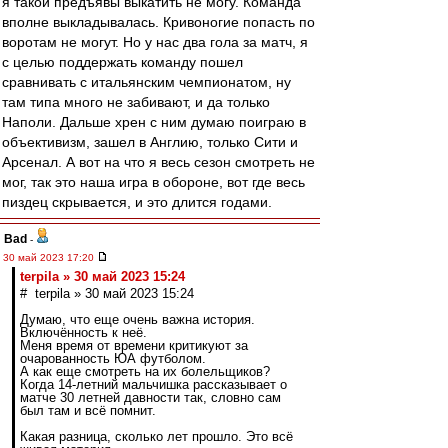
я такой предъявы выкатить не могу. Команда
вполне выкладывалась. Кривоногие попасть по
воротам не могут. Но у нас два гола за матч, я
с целью поддержать команду пошел
сравнивать с итальянским чемпионатом, ну
там типа много не забивают, и да только
Наполи. Дальше хрен с ним думаю поиграю в
объективизм, зашел в Англию, только Сити и
Арсенал. А вот на что я весь сезон смотреть не
мог, так это наша игра в обороне, вот где весь
пиздец скрывается, и это длится годами.
Bad
-
30 май 2023 17:20
terpila » 30 май 2023 15:24
# terpila » 30 май 2023 15:24
Думаю, что еще очень важна история.
Включённость к неё.
Меня время от времени критикуют за
очарованность ЮА футболом.
А как еще смотреть на их болельщиков?
Когда 14-летний мальчишка рассказывает о
матче 30 летней давности так, словно сам
был там и всё помнит.
Какая разница, сколько лет прошло. Это всё