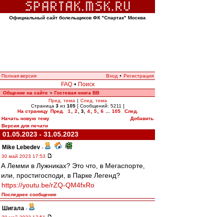
Официальный сайт болельщиков ФК "Спартак" Москва
Полная версия
Вход
•
Регистрация
FAQ
•
Поиск
Общение на сайте
Гостевая книга ВВ
»
Пред. тема
|
След. тема
Страница
3
из
105
[ Сообщений: 5211 ]
На страницу
Пред.
1
,
2
,
3
,
4
,
5
,
6
...
105
След.
Начать новую тему
Добавить
Версия для печати
01.05.2023 - 31.05.2023
Mike Lebedev
-
30 май 2023 17:53
А Лемми в Лужниках? Это что, в Мегаспорте,
или, простигосподи, в Парке Легенд?
https://youtu.be/rZQ-QM4fxRo
Последнее сообщение
Шигала
-