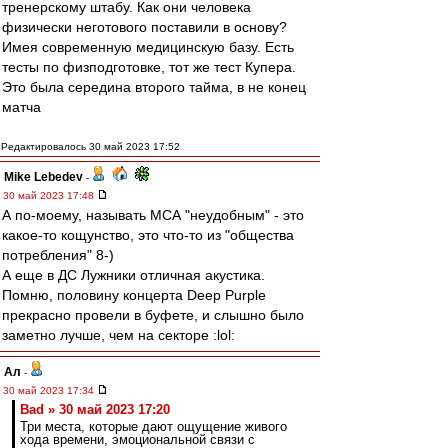
тренерскому штабу. Как они человека
физически неготового поставили в основу?
Имея современную медицинскую базу. Есть
тесты по физподготовке, тот же тест Купера.
Это была середина второго тайма, в не конец
матча
Редактировалось 30 май 2023 17:52
Mike Lebedev
-
30 май 2023 17:48
А по-моему, называть МСА "неудобным" - это
какое-то кощунство, это что-то из "общества
потребления" 8-)
А еще в ДС Лужники отличная акустика.
Помню, половину концерта Deep Purple
прекрасно провели в буфете, и слышно было
заметно лучше, чем на секторе :lol:
Ал
-
30 май 2023 17:34
Bad » 30 май 2023 17:20
Три места, которые дают ощущение живого
хода времени, эмоциональной связи с