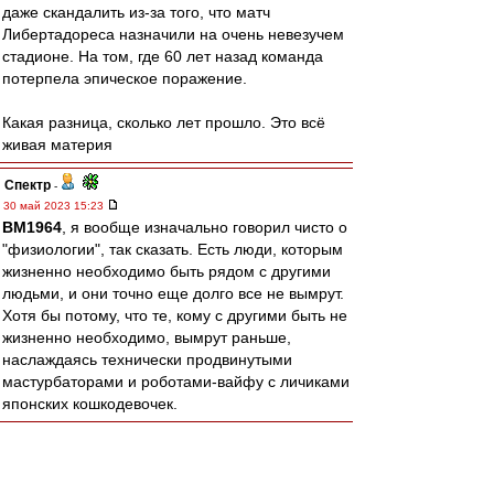
даже скандалить из-за того, что матч
Либертадореса назначили на очень невезучем
стадионе. На том, где 60 лет назад команда
потерпела эпическое поражение.
Какая разница, сколько лет прошло. Это всё
живая материя
Спектр
-
30 май 2023 15:23
BM1964
, я вообще изначально говорил чисто о
"физиологии", так сказать. Есть люди, которым
жизненно необходимо быть рядом с другими
людьми, и они точно еще долго все не вымрут.
Хотя бы потому, что те, кому с другими быть не
жизненно необходимо, вымрут раньше,
наслаждаясь технически продвинутыми
мастурбаторами и роботами-вайфу с личиками
японских кошкодевочек.
авоська
-
30 май 2023 15:21
SAS
,