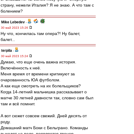
страну, нежели Италия? Я не знаю. А что там с
болением?
Mike Lebedev
-
30 май 2023 15:26
Ну что, кончилась там опера?! Ну балет,
балет...
terpila
-
30 май 2023 15:24
Думаю, что еще очень важна история.
Включённость к неё.
Меня время от времени критикуют за
очарованность ЮА футболом.
А как еще смотреть на их болельщиков?
Когда 14-летний мальчишка рассказывает о
матче 30 летней давности так, словно сам был
там и всё помнит.
А вот сюжет совсем свежий. Дней десять от
роду.
Домашний матч Боки с Бельграно. Команды
выходят на поле, появляется тренер