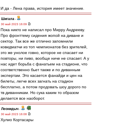
И да - Лена права, история имеет значение.
Шигала
-
30 май 2023 16:09
Пока никто не написал про Мирру Андрееву.
Про фронттему сидения жопой на диване и
сектор. Так все же отлично запомнили
ковидматчи из топ чемпионатов без зрителей,
это же унолое говно, которое не спасает ни
повторы, ни пиво, вообще ниче не спасает. А у
нас идет борьба с фанатьем на стадионе, что
соответственно бьет также и по диванным
экспертам. Это касается фанайди и цен на
билеты, легче всех загнать на стадион
бесплатно, а потом продовать шоу дорого по
тв диванникам. Но сука каким то образом
делается все наоборот.
Леонидыч
-
30 май 2023 16:08
Хулио Кортасары