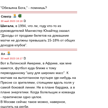
"Обезьяна Бога," - помнишь?
Спектр
-
30 май 2023 16:18
Шигала
, в 1994, что ли, году кто-то из
руководителей Манчестер Юнайтед сказал:
"Доходы от продажи билетов на домашние
матчи не должны превышать 15-18% от общих
доходов клубов".
Ал
-
30 май 2023 16:17
Вот в Латинской Америке, в Африке, как мне
кажется, футбол куда ближе к тому
первозданному "шоу для широких масс". К
матчам на вытоптанном пустыре где-нибудь на
Пресне со зрителями, стоящими вдоль поля у
самой боковой линии. Не в плане бардака, а в
плане энергетики. Когда болельщик и команда
- практически одно целое.
В Москве сейчас такое можно, наверное,
ощутить на регби.