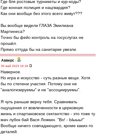
Где бля ростовые турникеты и кур-коды?
Где конная полиция и нацгвардия?
Как они вообще без этого всего живут???
Вы вообще видели ГЛАЗА Эмилиана
Мартинеса?
Точно бы фейс-контроль на госуслугах не
прошёл.
Прямо оттуда бы на санитарке увезли.
Авверс
-
30 май 2023 16:18
Наверное.
Но игра и искусство - суть разные вещи. Хотя
бы по степени участия. Потому они не
"аналогизируемы" и не "ассоциируемы".
Я чуть раньше верну тебя. Сравнивать
ощущения от вовлеченности в церковную
жизнь и спартаковское сектантство - это тоже ту
мач лубок бай Вася Ложкин. "Во! - Ыыыы!"
Вообще ничего совпадающего, кроме каких-то
деталей.