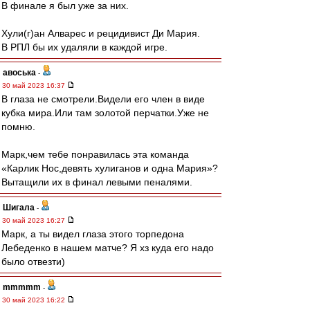
В финале я был уже за них.
Хули(г)ан Алварес и рецидивист Ди Мария.
В РПЛ бы их удаляли в каждой игре.
авоська
-
30 май 2023 16:37
В глаза не смотрели.Видели его член в виде
кубка мира.Или там золотой перчатки.Уже не
помню.
Марк,чем тебе понравилась эта команда
«Карлик Нос,девять хулиганов и одна Мария»?
Вытащили их в финал левыми пеналями.
Шигала
-
30 май 2023 16:27
Марк, а ты видел глаза этого торпедона
Лебеденко в нашем матче? Я хз куда его надо
было отвезти)
mmmmm
-
30 май 2023 16:22