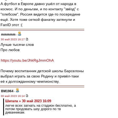
А футбол в Европе давно ушёл от народа в
космос. И по деньгам, и по контакту "звёзд" с
"плебсом". Россия видится где-то посередине
ещё. Хотя тоже сеткой фанатку затянули и
FanID этот :(
mmmmm
-
30 май 2023 16:17
Лучше тысячи слов
Про любов
https://youtu.be/JhkRgJmmOhA
Почему воспитанник детской школы Барселоны
выбрал играть за свою Родину и привёл-таки
её к долгожданному чемпионству.
BM1964
-
30 май 2023 16:14
Шигала » 30 май 2023 16:09
легче всех загнать на стадион бесплатно, а
потом продовать шоу дорого по тв
диванникам.