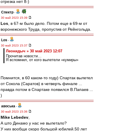
отрезка нет 8-)
Спектр
-
30 май 2023 15:39
Los
, в 67-м было дело. Потом еще в 69-м от
воронежского Труда, пропустив от Рейнгольда.
Los
-
30 май 2023 15:37
Леонидыч » 30 май 2023 12:07
Прочитав новости…
Я вспомнил, от кого вылетели «кумиры»
Помнится, в 60 каком-то году) Спартак вылетел
от Сокола (Саратов) в четверть финале ...
правда потом в Спартаке появился В.Папаев ...
)
авоська
-
30 май 2023 15:36
Mike Lebedev
,
А што Динамо у нас не вылетало?
У них вообще скоро большой юбилей.50 лет