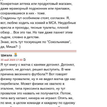
Конкретная аптека или продуктовый магазин,
даже мраморный подоконник или прилавок,
сохранившиеся в них - тоже.
Стадионы тут особняком стоят, согласен. Я,
вот, люблю ходить на хоккей в МСА. Неудобные
кресла и проходы, тесные туалеты, плохой
обзор... Все это так. Но там даже пахнет этим
льдом, словно в детстве.
Знаю, есть тут тоскующие по "Сокольникам",
да, Миша? :)
Шигала
-
30 май 2023 17:33
Я тут книгу с матча с канями догонял. Догонял,
догонял, не догнал, решил выступить. В чем
причина весеннего футбола?! Вот говорят
физику провалили, ну я не видел матча где нас
перебегали. Может физики не хватило в
эталоне, типа прессинга высокого, ну тут
провалом это назвать не получается. Потом,
типа вату катают, нихера не играют. Опять же,
по мне, в целом команде и каждому по одному