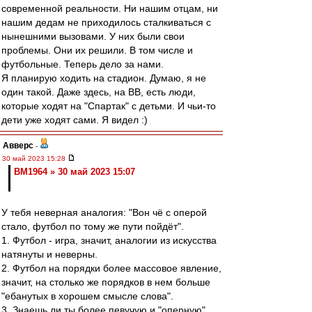
современной реальности. Ни нашим отцам, ни
нашим дедам не приходилось сталкиваться с
нынешними вызовами. У них были свои
проблемы. Они их решили. В том числе и
футбольные. Теперь дело за нами.
Я планирую ходить на стадион. Думаю, я не
один такой. Даже здесь, на ВВ, есть люди,
которые ходят на "Спартак" с детьми. И чьи-то
дети уже ходят сами. Я видел :)
Авверс
-
30 май 2023 15:28
BM1964 » 30 май 2023 15:07
У тебя неверная аналогия: "Вон чё с оперой
стало, футбол по тому же пути пойдёт".
1. Футбол - игра, значит, аналогии из искусства
натянуты и неверны.
2. Футбол на порядки более массовое явление,
значит, на столько же порядков в нем больше
"ебанутых в хорошем смысле слова".
3. Знаешь ли ты более певучую и "оперную"