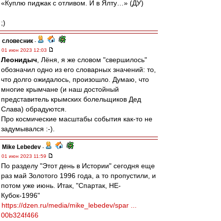
«Куплю пиджак с отливом. И в Ялту…» (ДУ)
;)
словесник
-
01 июн 2023 12:03
Леонидыч
, Лёня, я же словом "свершилось"
обозначил одно из его словарных значений: то,
что долго ожидалось, произошло. Думаю, что
многие крымчане (и наш достойный
представитель крымских болельщиков Дед
Слава) обрадуются.
Про космические масштабы события как-то не
задумывался :-).
Mike Lebedev
-
01 июн 2023 11:59
По разделу "Этот день в Истории" сегодня еще
раз май Золотого 1996 года, а то пропустили, и
потом уже июнь. Итак, "Спартак, НЕ-
Кубок-1996"
https://dzen.ru/media/mike_lebedev/spar ...
00b324f466