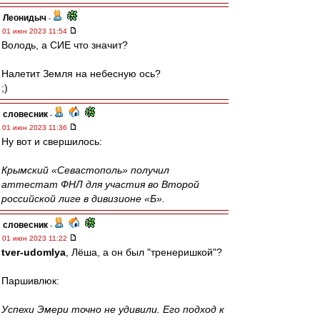
Леонидыч
-
01 июн 2023 11:54
Володь, а СИЕ что значит?
Налетит Земля на небесную ось?
;)
словесник
-
01 июн 2023 11:36
Ну вот и свершилось:
Крымский «Севастополь» получил
аттестат ФНЛ для участия во Второй
российской лиге в дивизионе «Б».
словесник
-
01 июн 2023 11:22
tver-udomlya
, Лёша, а он был "тренеришкой"?
Паршивлюк:
Успехи Эмери точно не удивили. Его подход к