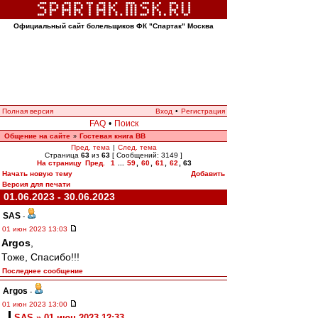
Официальный сайт болельщиков ФК "Спартак" Москва
Полная версия
Вход
•
Регистрация
FAQ
•
Поиск
Общение на сайте
Гостевая книга ВВ
»
Пред. тема
|
След. тема
Страница
63
из
63
[ Сообщений: 3149 ]
На страницу
Пред.
1
...
59
,
60
,
61
,
62
,
63
Начать новую тему
Добавить
Версия для печати
01.06.2023 - 30.06.2023
SAS
-
01 июн 2023 13:03
Argos
,
Тоже, Спасибо!!!
Последнее сообщение
Argos
-
01 июн 2023 13:00
SAS » 01 июн 2023 12:33