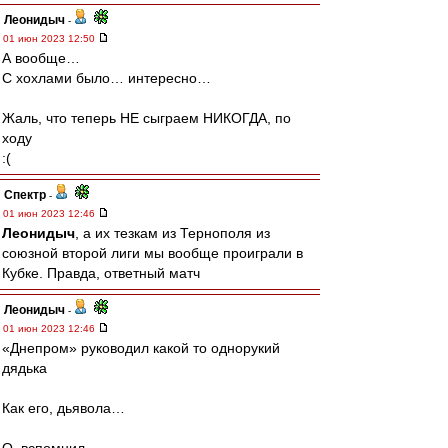
Леонидыч
-
01 июн 2023 12:50
А вообще…
С хохлами было… интересно…
Жаль, что теперь НЕ сыграем НИКОГДА, по
ходу
:(
Спектр
-
01 июн 2023 12:46
Леонидыч
, а их тезкам из Тернополя из
союзной второй лиги мы вообще проиграли в
Кубке. Правда, ответный матч
Леонидыч
-
01 июн 2023 12:46
«Днепром» руководил какой то однорукий
дядька
Как его, дьявола…