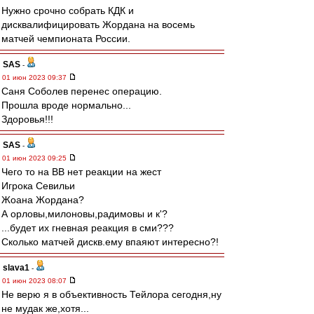
Нужно срочно собрать КДК и
дисквалифицировать Жордана на восемь
матчей чемпионата России.
SAS
-
01 июн 2023 09:37
Саня Соболев перенес операцию.
Прошла вроде нормально...
Здоровья!!!
SAS
-
01 июн 2023 09:25
Чего то на ВВ нет реакции на жест
Игрока Севильи
Жоана Жордана?
А орловы,милоновы,радимовы и к'?
...будет их гневная реакция в сми???
Сколько матчей дискв.ему впаяют интересно?!
slava1
-
01 июн 2023 08:07
Не верю я в объективность Тейлора сегодня,ну
не мудак же,хотя...