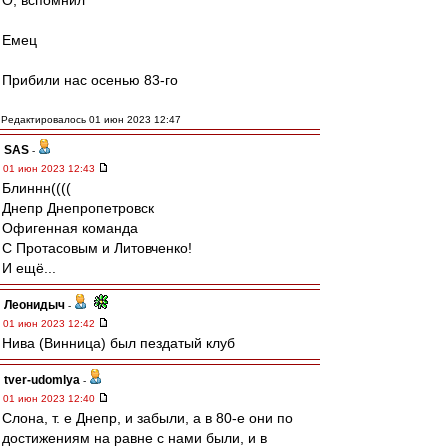
О, вспомнил
Емец
Прибили нас осенью 83-го
Редактировалось 01 июн 2023 12:47
SAS
-
01 июн 2023 12:43
Блиннн((((
Днепр Днепропетровск
Офигенная команда
С Протасовым и Литовченко!
И ещё...
Леонидыч
-
01 июн 2023 12:42
Нива (Винница) был пездатый клуб
tver-udomlya
-
01 июн 2023 12:40
Слона, т. е Днепр, и забыли, а в 80-е они по
достижениям на равне с нами были, и в