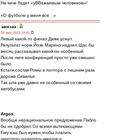
На киче будет «уВВажаемым человеком»!
«О футболе у меня всё…»
авоська
-
01 июн 2023 10:01
Левый какой-то финал.Даже уснул.
Результат норм.Йозе Марино надоел.Щас бы
месяц рассказывал какой он особенный.
После лиги конференций просто уже смешно
было .
Кстати,состав Ромы в полтора с лишним раза
дороже Севильи.
Так шта уже давно не особенный со своими
автобусами.
Argos
,
Вообще нерациональное предложение.Пабло
бы не одобрил.Со всеми вытекающими.
Ему кэш был нужен,чтобы платить
зарплаты,подкупать ментов и