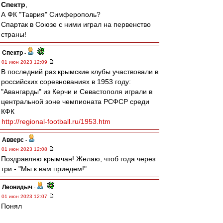
Спектр
,
А ФК "Таврия" Симферополь?
Спартак в Союзе с ними играл на первенство
страны!
Спектр
-
01 июн 2023 12:09
В последний раз крымские клубы участвовали в
российских соревнованиях в 1953 году:
"Авангарды" из Керчи и Севастополя играли в
центральной зоне чемпионата РСФСР среди
КФК
http://regional-football.ru/1953.htm
Авверс
-
01 июн 2023 12:08
Поздравляю крымчан! Желаю, чтоб года через
три - "Мы к вам приедем!"
Леонидыч
-
01 июн 2023 12:07
Понял