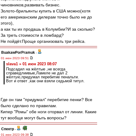
чиновников,развивать бизнес.
Золото-брильянты купить в США можно(хотя
его американским дилерам точно было не до
этого),
а как ты их продашь в Колумбии?И за сколько?
За треть стоимости в ломбард?
Не пойдёт.Проще организовать три рейса.
BuakawPorPramuk
-
01 июн 2023 09:51
slava1 » 01 июн 2023 08:07
Подсадил на жёлтые ,не всегда
справедлиивые,Ламеле не дал 2
жёлтую,придумал перебитие пенальти.
Вот и ответ ,как они взяли седьмой титул.
Где он там "придумал" перебитие пенки? Все
было сделано по правилам.
Кипер "Ромы" обе ноги оторвал от линии. Какие
тут вообще могут быть вопросы?
Спектр
-
01 июн 2023 09:38