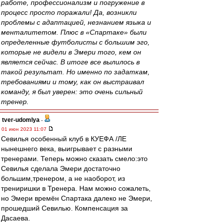
работе, профессионализм и погружение в
процесс просто поражали! Да, возникли
проблемы с адаптацией, незнанием языка и
менталитетом. Плюс в «Спартаке» были
определенные футболисты с большим эго,
которые не видели в Эмери того, кем он
является сейчас. В итоге все вылилось в
такой результат. Но именно по задаткам,
требованиями и тому, как он выстраивал
команду, я был уверен: это очень сильный
тренер.
tver-udomlya
-
01 июн 2023 11:07
Севилья особенный клуб в КУЕФА /ЛЕ
нынешнего века, выигрывает с разными
тренерами. Теперь можно сказать смело:это
Севилья сделала Эмери достаточно
большим,тренером, а не наоборот, из
трениришки в Тренера. Нам можно сожалеть,
но Эмери времён Спартака далеко не Эмери,
прошедший Севилью. Компенсация за
Дасаева.