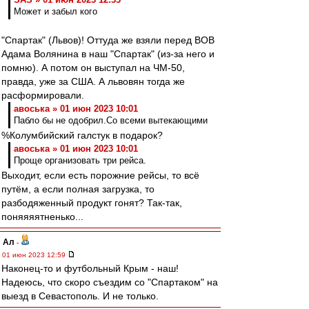
Может и забыл кого
"Спартак" (Львов)! Оттуда же взяли перед ВОВ
Адама Волянина в наш "Спартак" (из-за него и
помню). А потом он выступал на ЧМ-50,
правда, уже за США. А львовян тогда же
расформировали.
авоська » 01 июн 2023 10:01
Пабло бы не одобрил.Со всеми вытекающими
%Колумбийский галстук в подарок?
авоська » 01 июн 2023 10:01
Проще организовать три рейса.
Выходит, если есть порожние рейсы, то всё
путём, а если полная загрузка, то
разбодяженный продукт гонят? Так-так,
поняяяятненько...
Ал
-
01 июн 2023 12:59
Наконец-то и футбольный Крым - наш!
Надеюсь, что скоро съездим со "Спартаком" на
выезд в Севастополь. И не только.