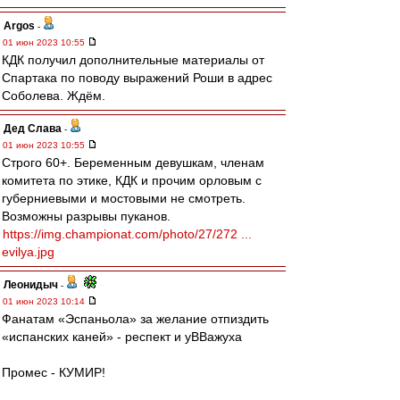
Argos
-
01 июн 2023 10:55
КДК получил дополнительные материалы от
Спартака по поводу выражений Роши в адрес
Соболева. Ждём.
Дед Слава
-
01 июн 2023 10:55
Строго 60+. Беременным девушкам, членам
комитета по этике, КДК и прочим орловым с
губерниевыми и мостовыми не смотреть.
Возможны разрывы пуканов.
https://img.championat.com/photo/27/272 ...
evilya.jpg
Леонидыч
-
01 июн 2023 10:14
Фанатам «Эспаньола» за желание отпиздить
«испанских каней» - респект и уВВажуха
Промес - КУМИР!