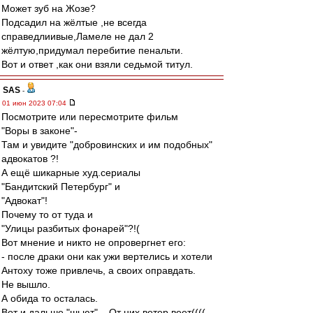
Может зуб на Жозе?
Подсадил на жёлтые ,не всегда
справедлиивые,Ламеле не дал 2
жёлтую,придумал перебитие пенальти.
Вот и ответ ,как они взяли седьмой титул.
SAS
-
01 июн 2023 07:04
Посмотрите или пересмотрите фильм
"Воры в законе"-
Там и увидите "добровинских и им подобных"
адвокатов ?!
А ещё шикарные худ.сериалы
"Бандитский Петербург" и
"Адвокат"!
Почему то от туда и
"Улицы разбитых фонарей"?!(
Вот мнение и никто не опровергнет его:
- после драки они как ужи вертелись и хотели
Антоху тоже привлечь, а своих оправдать.
Не вышло.
А обида то осталась.
Вот и дальше "шьют"... От них ветер веет((((