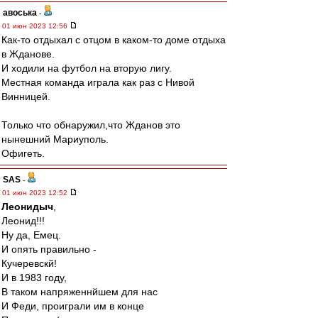
авоська
-
01 июн 2023 12:56
Как-то отдыхал с отцом в каком-то доме отдыха
в Жданове.
И ходили на футбол на вторую лигу.
Местная команда играла как раз с Нивой
Винницей.
Только что обнаружил,что Жданов это
нынешний Мариуполь.
Офигеть.
SAS
-
01 июн 2023 12:52
Леонидыч
,
Леонид!!!
Ну да, Емец.
И опять правильно -
Кучеревскй!
И в 1983 году,
В таком напряженнйшем для нас
И Феди, проиграли им в конце