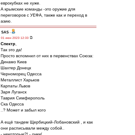
еврокубках не хуже.
А крымские команды -это оружие для
переговоров с УЕФА, также как и переход в
азию.
SAS
-
01 июн 2023 12:33
Спектр
,
Так это да!
Просто вспомнил от них в первенствах Союза:
Динамо Киев
Шахтер Донецк
Черноморец Одесса
Металлист Харьков
Карпаты Львов
Заря Луганск
Таврия Симферополь
Ска Одесса
..? Может и забыл кого
А ещё тандем Щербицкий-Лобановский , и как
они расписывали между собой..
- некоторые?! - очки(