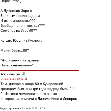
Первенство(
А Луганская Заря с
Зониным,ленинградцем,
И их чемпионство???
Вообще непонятно, как???
Семёнов их Игрок!!!??
Кстати, Юран из Луганска
Матчи были...!!!!?
"Что имеем - не храним,
Потерявши-плачем"(
tver-udomlya
-
01 июн 2023 12:52
Там ,днепре,в конце 80-х Кучеревский
тренером был, они три года подряд были:2-1-
2. Из всего чемпионата в то время
интересовали матчи с Динамо Киев и Днепром.
Редактировалось 01 июн 2023 12:53