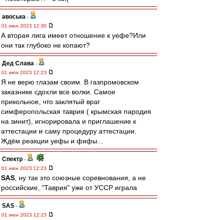
авоська
-
01 июн 2023 12:30
А вторая лига имеет отношение к уефе?Или
они так глубоко не копают?
Дед Слава
-
01 июн 2023 12:23
Я не верю глазам своим. В газпромовском
заказнике сдохли все волки. Самое
прикольное, что заклятый враг
симферопольская таврия ( крымская пародия
на зинит), игнорировала и приглашение к
аттестации и саму процедуру аттестации.
Ждём реакции уефы и фифы...
Спектр
-
01 июн 2023 12:23
SAS
, ну так это союзные соревнования, а не
российские, "Таврия" уже от УССР играла
SAS
-
01 июн 2023 12:23