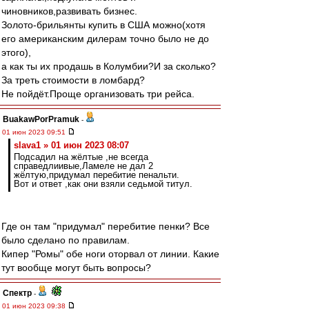
чиновников,развивать бизнес.
Золото-брильянты купить в США можно(хотя
его американским дилерам точно было не до
этого),
а как ты их продашь в Колумбии?И за сколько?
За треть стоимости в ломбард?
Не пойдёт.Проще организовать три рейса.
BuakawPorPramuk
-
01 июн 2023 09:51
slava1 » 01 июн 2023 08:07
Подсадил на жёлтые ,не всегда
справедлиивые,Ламеле не дал 2
жёлтую,придумал перебитие пенальти.
Вот и ответ ,как они взяли седьмой титул.
Где он там "придумал" перебитие пенки? Все
было сделано по правилам.
Кипер "Ромы" обе ноги оторвал от линии. Какие
тут вообще могут быть вопросы?
Спектр
-
01 июн 2023 09:38