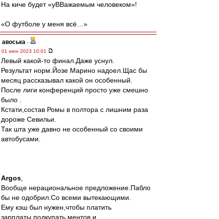
На киче будет «уВВажаемым человеком»!
«О футболе у меня всё…»
авоська
-
01 июн 2023 10:01
Левый какой-то финал.Даже уснул.
Результат норм.Йозе Марино надоел.Щас бы
месяц рассказывал какой он особенный.
После лиги конференций просто уже смешно
было .
Кстати,состав Ромы в полтора с лишним раза
дороже Севильи.
Так шта уже давно не особенный со своими
автобусами.
Argos
,
Вообще нерациональное предложение.Пабло
бы не одобрил.Со всеми вытекающими.
Ему кэш был нужен,чтобы платить
зарплаты,подкупать ментов и