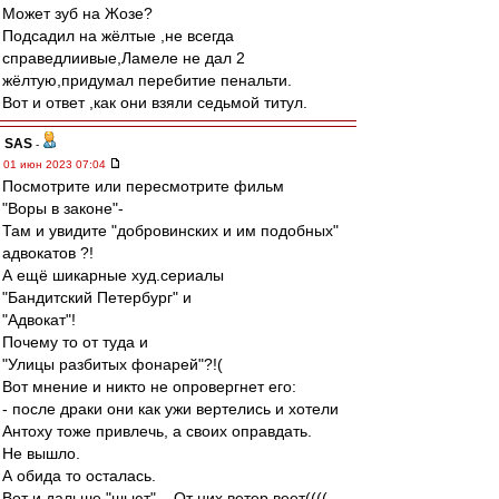
Может зуб на Жозе?
Подсадил на жёлтые ,не всегда
справедлиивые,Ламеле не дал 2
жёлтую,придумал перебитие пенальти.
Вот и ответ ,как они взяли седьмой титул.
SAS
-
01 июн 2023 07:04
Посмотрите или пересмотрите фильм
"Воры в законе"-
Там и увидите "добровинских и им подобных"
адвокатов ?!
А ещё шикарные худ.сериалы
"Бандитский Петербург" и
"Адвокат"!
Почему то от туда и
"Улицы разбитых фонарей"?!(
Вот мнение и никто не опровергнет его:
- после драки они как ужи вертелись и хотели
Антоху тоже привлечь, а своих оправдать.
Не вышло.
А обида то осталась.
Вот и дальше "шьют"... От них ветер веет((((