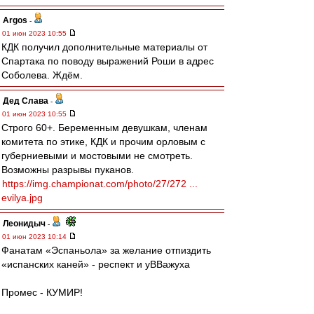
Argos
-
01 июн 2023 10:55
КДК получил дополнительные материалы от
Спартака по поводу выражений Роши в адрес
Соболева. Ждём.
Дед Слава
-
01 июн 2023 10:55
Строго 60+. Беременным девушкам, членам
комитета по этике, КДК и прочим орловым с
губерниевыми и мостовыми не смотреть.
Возможны разрывы пуканов.
https://img.championat.com/photo/27/272 ...
evilya.jpg
Леонидыч
-
01 июн 2023 10:14
Фанатам «Эспаньола» за желание отпиздить
«испанских каней» - респект и уВВажуха
Промес - КУМИР!