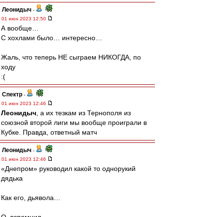
Леонидыч
-
01 июн 2023 12:50
А вообще…
С хохлами было… интересно…
Жаль, что теперь НЕ сыграем НИКОГДА, по
ходу
:(
Спектр
-
01 июн 2023 12:46
Леонидыч
, а их тезкам из Тернополя из
союзной второй лиги мы вообще проиграли в
Кубке. Правда, ответный матч
Леонидыч
-
01 июн 2023 12:46
«Днепром» руководил какой то однорукий
дядька
Как его, дьявола…