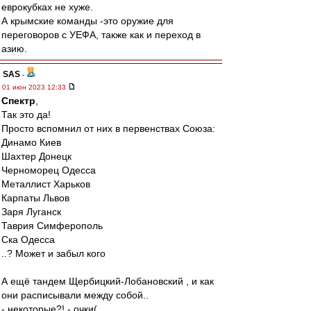
еврокубках не хуже.
А крымские команды -это оружие для
переговоров с УЕФА, также как и переход в
азию.
SAS
-
01 июн 2023 12:33
Спектр
,
Так это да!
Просто вспомнил от них в первенствах Союза:
Динамо Киев
Шахтер Донецк
Черноморец Одесса
Металлист Харьков
Карпаты Львов
Заря Луганск
Таврия Симферополь
Ска Одесса
..? Может и забыл кого
А ещё тандем Щербицкий-Лобановский , и как
они расписывали между собой..
- некоторые?! - очки(