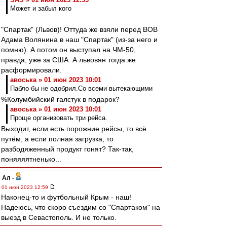
Может и забыл кого
"Спартак" (Львов)! Оттуда же взяли перед ВОВ
Адама Волянина в наш "Спартак" (из-за него и
помню). А потом он выступал на ЧМ-50,
правда, уже за США. А львовян тогда же
расформировали.
авоська » 01 июн 2023 10:01
Пабло бы не одобрил.Со всеми вытекающими
%Колумбийский галстук в подарок?
авоська » 01 июн 2023 10:01
Проще организовать три рейса.
Выходит, если есть порожние рейсы, то всё
путём, а если полная загрузка, то
разбодяженный продукт гонят? Так-так,
поняяяятненько...
Ал
-
01 июн 2023 12:59
Наконец-то и футбольный Крым - наш!
Надеюсь, что скоро съездим со "Спартаком" на
выезд в Севастополь. И не только.