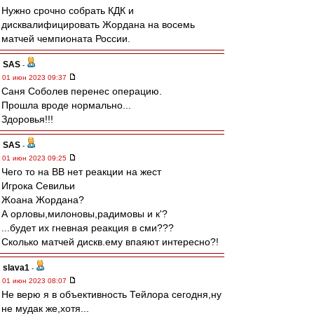
Нужно срочно собрать КДК и
дисквалифицировать Жордана на восемь
матчей чемпионата России.
SAS
-
01 июн 2023 09:37
Саня Соболев перенес операцию.
Прошла вроде нормально...
Здоровья!!!
SAS
-
01 июн 2023 09:25
Чего то на ВВ нет реакции на жест
Игрока Севильи
Жоана Жордана?
А орловы,милоновы,радимовы и к'?
...будет их гневная реакция в сми???
Сколько матчей дискв.ему впаяют интересно?!
slava1
-
01 июн 2023 08:07
Не верю я в объективность Тейлора сегодня,ну
не мудак же,хотя...