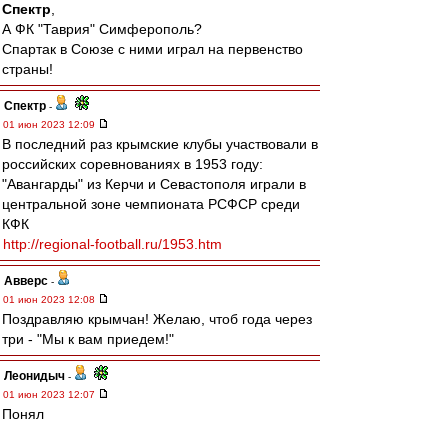
Спектр
,
А ФК "Таврия" Симферополь?
Спартак в Союзе с ними играл на первенство
страны!
Спектр
-
01 июн 2023 12:09
В последний раз крымские клубы участвовали в
российских соревнованиях в 1953 году:
"Авангарды" из Керчи и Севастополя играли в
центральной зоне чемпионата РСФСР среди
КФК
http://regional-football.ru/1953.htm
Авверс
-
01 июн 2023 12:08
Поздравляю крымчан! Желаю, чтоб года через
три - "Мы к вам приедем!"
Леонидыч
-
01 июн 2023 12:07
Понял