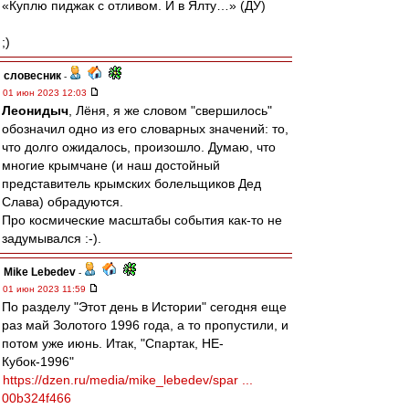
«Куплю пиджак с отливом. И в Ялту…» (ДУ)
;)
словесник
-
01 июн 2023 12:03
Леонидыч
, Лёня, я же словом "свершилось"
обозначил одно из его словарных значений: то,
что долго ожидалось, произошло. Думаю, что
многие крымчане (и наш достойный
представитель крымских болельщиков Дед
Слава) обрадуются.
Про космические масштабы события как-то не
задумывался :-).
Mike Lebedev
-
01 июн 2023 11:59
По разделу "Этот день в Истории" сегодня еще
раз май Золотого 1996 года, а то пропустили, и
потом уже июнь. Итак, "Спартак, НЕ-
Кубок-1996"
https://dzen.ru/media/mike_lebedev/spar ...
00b324f466