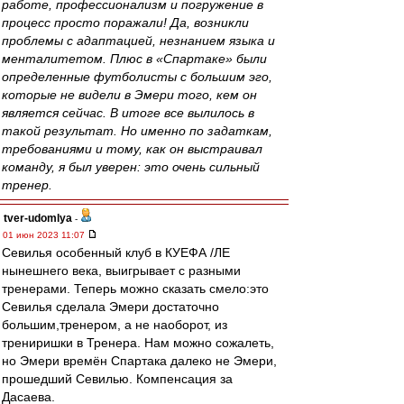
работе, профессионализм и погружение в
процесс просто поражали! Да, возникли
проблемы с адаптацией, незнанием языка и
менталитетом. Плюс в «Спартаке» были
определенные футболисты с большим эго,
которые не видели в Эмери того, кем он
является сейчас. В итоге все вылилось в
такой результат. Но именно по задаткам,
требованиями и тому, как он выстраивал
команду, я был уверен: это очень сильный
тренер.
tver-udomlya
-
01 июн 2023 11:07
Севилья особенный клуб в КУЕФА /ЛЕ
нынешнего века, выигрывает с разными
тренерами. Теперь можно сказать смело:это
Севилья сделала Эмери достаточно
большим,тренером, а не наоборот, из
трениришки в Тренера. Нам можно сожалеть,
но Эмери времён Спартака далеко не Эмери,
прошедший Севилью. Компенсация за
Дасаева.