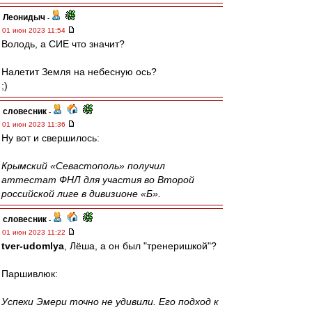
Леонидыч
-
01 июн 2023 11:54
Володь, а СИЕ что значит?
Налетит Земля на небесную ось?
;)
словесник
-
01 июн 2023 11:36
Ну вот и свершилось:
Крымский «Севастополь» получил
аттестат ФНЛ для участия во Второй
российской лиге в дивизионе «Б».
словесник
-
01 июн 2023 11:22
tver-udomlya
, Лёша, а он был "тренеришкой"?
Паршивлюк:
Успехи Эмери точно не удивили. Его подход к