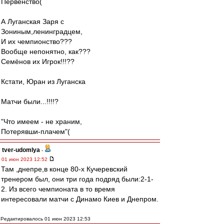
Первенство(
А Луганская Заря с
Зониным,ленинградцем,
И их чемпионство???
Вообще непонятно, как???
Семёнов их Игрок!!!??
Кстати, Юран из Луганска
Матчи были...!!!!?
"Что имеем - не храним,
Потерявши-плачем"(
tver-udomlya
-
01 июн 2023 12:52
Там ,днепре,в конце 80-х Кучеревский
тренером был, они три года подряд были:2-1-
2. Из всего чемпионата в то время
интересовали матчи с Динамо Киев и Днепром.
Редактировалось 01 июн 2023 12:53