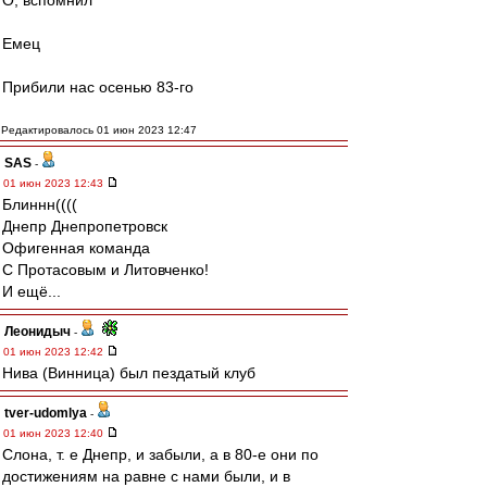
О, вспомнил
Емец
Прибили нас осенью 83-го
Редактировалось 01 июн 2023 12:47
SAS
-
01 июн 2023 12:43
Блиннн((((
Днепр Днепропетровск
Офигенная команда
С Протасовым и Литовченко!
И ещё...
Леонидыч
-
01 июн 2023 12:42
Нива (Винница) был пездатый клуб
tver-udomlya
-
01 июн 2023 12:40
Слона, т. е Днепр, и забыли, а в 80-е они по
достижениям на равне с нами были, и в