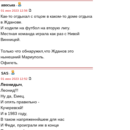
авоська
-
01 июн 2023 12:56
Как-то отдыхал с отцом в каком-то доме отдыха
в Жданове.
И ходили на футбол на вторую лигу.
Местная команда играла как раз с Нивой
Винницей.
Только что обнаружил,что Жданов это
нынешний Мариуполь.
Офигеть.
SAS
-
01 июн 2023 12:52
Леонидыч
,
Леонид!!!
Ну да, Емец.
И опять правильно -
Кучеревскй!
И в 1983 году,
В таком напряженнйшем для нас
И Феди, проиграли им в конце