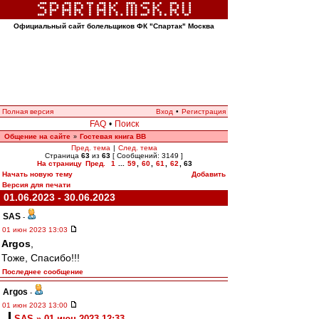
Официальный сайт болельщиков ФК "Спартак" Москва
Полная версия
Вход
•
Регистрация
FAQ
•
Поиск
Общение на сайте
Гостевая книга ВВ
»
Пред. тема
|
След. тема
Страница
63
из
63
[ Сообщений: 3149 ]
На страницу
Пред.
1
...
59
,
60
,
61
,
62
,
63
Начать новую тему
Добавить
Версия для печати
01.06.2023 - 30.06.2023
SAS
-
01 июн 2023 13:03
Argos
,
Тоже, Спасибо!!!
Последнее сообщение
Argos
-
01 июн 2023 13:00
SAS » 01 июн 2023 12:33