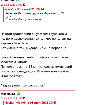
mmmmm
-
01 июл 2023 23:00
slava1 » 01 июл 2023 20:44
Весёлые 0- 0 пока Грузия - Израиль до 21
года.
Спасибо Марку за ссылку.
Из этой трансляции с чувством глубокого и
полного удовольствия узнал, что пенальти на
иврите - "пэн
д
эль".
Вот именно так, с ударением на первое "э"
Второй сегодняшний полуфинал смотрю на
казахском канале.
Прикол в том, что 15 минут идёт комментарий
по-русски, следующие 15 минут по-казахски.
И так по кругу...
"Наука умеет много гитик"
МосфОлд
-
01 июл 2023 22:56
Nevladimirovi4 » 01 июл 2023 22:43