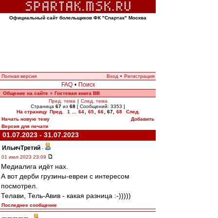
Официальный сайт болельщиков ФК "Спартак" Москва
Полная версия
Вход
•
Регистрация
FAQ
•
Поиск
Общение на сайте
Гостевая книга ВВ
»
Пред. тема
|
След. тема
Страница
67
из
68
[ Сообщений: 3353 ]
На страницу
Пред.
1
...
64
,
65
,
66
,
67
,
68
След.
Начать новую тему
Добавить
Версия для печати
01.07.2023 - 31.07.2023
ИльичТpeтий
-
01 июл 2023 23:09
Медиалига идёт нах.
А вот дерби грузины-евреи с интересом
посмотрел.
Телави, Тель-Авив - какая разница :-)))))
Последнее сообщение