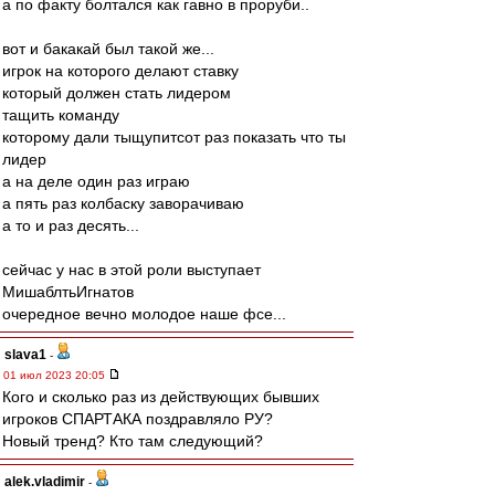
а по факту болтался как гавно в проруби..
вот и бакакай был такой же...
игрок на которого делают ставку
который должен стать лидером
тащить команду
которому дали тыщупитсот раз показать что ты
лидер
а на деле один раз играю
а пять раз колбаску заворачиваю
а то и раз десять...
сейчас у нас в этой роли выступает
МишаблтьИгнатов
очередное вечно молодое наше фсе...
slava1
-
01 июл 2023 20:05
Кого и сколько раз из действующих бывших
игроков СПАРТАКА поздравляло РУ?
Новый тренд? Кто там следующий?
alek.vladimir
-