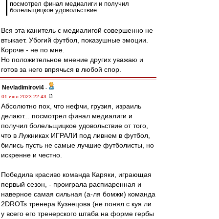
посмотрел финал медиалиги и получил
болельщицкое удовольствие
Вся эта канитель с медиалигой совершенно не
втыкает. Убогий футбол, показушные эмоции.
Короче - не по мне.
Но положительное мнение других уважаю и
готов за него впрячься в любой спор.
Nevladimirovi4
-
01 июл 2023 22:43
Абсолютно пох, что нефчи, грузия, израиль
делают... посмотрел финал медиалиги и
получил болельщицкое удовольствие от того,
что в Лужниках ИГРАЛИ под ливнем в футбол,
бились пусть не самые лучшие футболисты, но
искренне и честно.
Победила красиво команда Каряки, играющая
первый сезон, - проиграла распиаренная и
наверное самая сильная (а-ля бомжи) команда
2DROTs тренера Кузнецова (не понял с куя ли
у всего его тренерского штаба на форме гербы