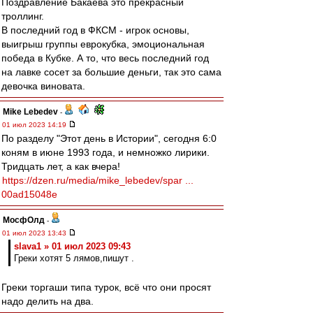
Поздравление Бакаева это прекрасный
троллинг.
В последний год в ФКСМ - игрок основы,
выигрыш группы еврокубка, эмоциональная
победа в Кубке. А то, что весь последний год
на лавке сосет за большие деньги, так это сама
девочка виновата.
Mike Lebedev
-
01 июл 2023 14:19
По разделу "Этот день в Истории", сегодня 6:0
коням в июне 1993 года, и немножко лирики.
Тридцать лет, а как вчера!
https://dzen.ru/media/mike_lebedev/spar ...
00ad15048e
МосфОлд
-
01 июл 2023 13:43
slava1 » 01 июл 2023 09:43
Греки хотят 5 лямов,пишут .
Греки торгаши типа турок, всё что они просят
надо делить на два.