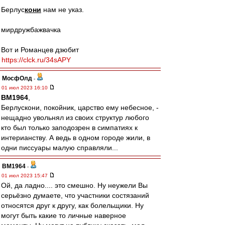
Берлус
кони
нам не указ.
мирдружбажвачка
Вот и Романцев дзюбит
https://clck.ru/34sAPY
МосфОлд
-
01 июл 2023 16:10
BM1964
,
Берлускони, покойник, царство ему небесное, -
нещадно увольнял из своих структур любого
кто был только заподозрен в симпатиях к
интерианству. А ведь в одном городе жили, в
одни писсуары малую справляли...
BM1964
-
01 июл 2023 15:47
Ой, да ладно.... это смешно. Ну неужели Вы
серьёзно думаете, что участники состязаний
относятся друг к другу, как болельщики. Ну
могут быть какие то личные наверное