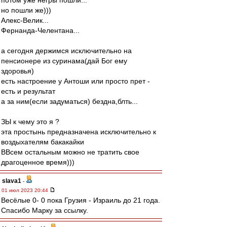
потом уже негры пошли...
но пошли же)))
Алекс-Велик...
Фернанда-Челентана...
а сегодня держимся исключительно на
пенсионере из суринама(дай Бог ему
здоровья)
есть настроение у Антоши или просто прет -
есть и результат
а за ним(если задуматься) бездна,блть...
ЗЫ к чему это я ?
эта простынь предназначена исключительно к
воздыхателям бакакайки
ВВсем остальным можно не тратить свое
драгоценное время)))
slava1
-
01 июл 2023 20:44
Весёлые 0- 0 пока Грузия - Израиль до 21 года.
Спасибо Марку за ссылку.