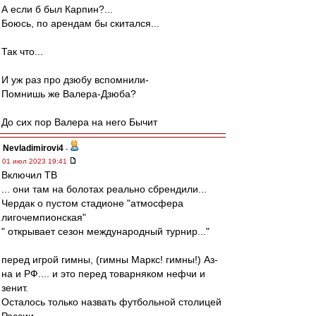
А если б был Карпин?...
Боюсь, по арендам бы скитался...
Так что...
И уж раз про дзюбу вспомнили-
Помнишь же Валера-Дзюба?
До сих пор Валера на него Бычит
Nevladimirovi4
-
01 июл 2023 19:41
Включил ТВ
... они там на болотах реально сбрендили...
Чердак о пустом стадионе "атмосфера
лигочемпионская"
" открывает сезон международный турнир..."
перед игрой гимны, (гимны Маркс! гимны!) Аз-
на и РФ.... и это перед товарняком нефчи и
зенит.
Осталось только назвать футбольной столицей