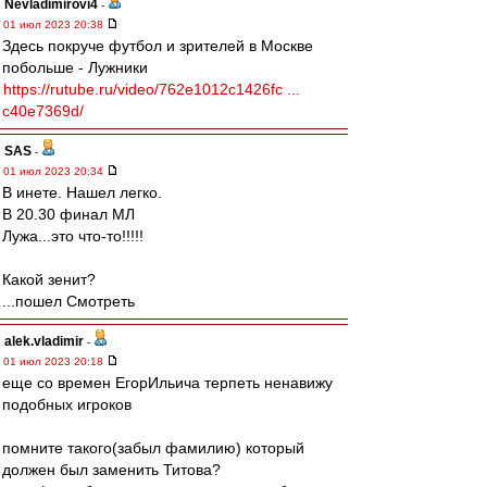
Nevladimirovi4
-
01 июл 2023 20:38
Здесь покруче футбол и зрителей в Москве
побольше - Лужники
https://rutube.ru/video/762e1012c1426fc ...
c40e7369d/
SAS
-
01 июл 2023 20:34
В инете. Нашел легко.
В 20.30 финал МЛ
Лужа...это что-то!!!!!
Какой зенит?
...пошел Смотреть
alek.vladimir
-
01 июл 2023 20:18
еще со времен ЕгорИльича терпеть ненавижу
подобных игроков
помните такого(забыл фамилию) который
должен был заменить Титова?