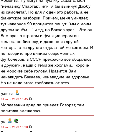
моменты. Ну могут на публику сказать, мол
"ненавижу Спартак", или "я бы выкинул Дзюбу
из самолета". Но для людей это работа, а не
фанатские разборки. Причём, меня умиляет,
тут наверное 90 процентов пишут: "мы с моим
другом конём... " и т.д, но Бакаев враг.... Это он
Вам враг, а игрокам и функционерам он
коллега по бизнесу, и даже не из другой
конторы, а из другого отдела той же конторы. И
не говорите про цинизм современных
футболеров, в СССР, прекрасно все общались
и дружили, наши с теми же хохлами... короче
не морочте себе голову. Нравится Вам
ненавидеть Бакаева, ненавидьте на здоровье.
Но не надо этого требовать от всех.
yamse
-
01 июл 2023 15:45
Молдаванин вряд ли приедет. Говорят, там
политика вмешалась.
ys
-
01 июл 2023 15:28