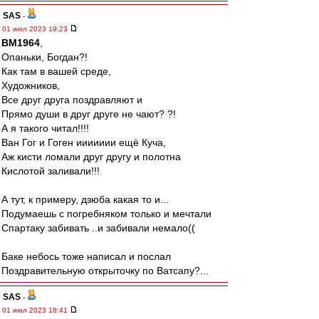
SAS
-
01 июл 2023 19:23
BM1964
,
Опаньки, Богдан?!
Как там в вашей среде,
Художников,
Все друг друга поздравляют и
Прямо души в друг друге не чают? ?!
А я такого читал!!!!
Ван Гог и Гоген иииииии ещё Куча,
Аж кисти ломали друг другу и полотна
Кислотой заливали!!!
А тут, к примеру, дзюба какая то и...
Подумаешь с погребняком только и мечтали
Спартаку забивать ..и забивали немало((
Баке небось тоже написал и послал
Поздравительную открыточку по Ватсапу?...
SAS
-
01 июл 2023 18:41