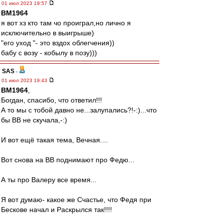
01 июл 2023 19:57
BM1964
я вот хз кто там чо проиграл,но лично я
исключительно в выигрыше)
"его уход "- это вздох облегчения))
бабу с возу - кобылу в позу)))
SAS
-
01 июл 2023 19:43
BM1964
,
Богдан, спасибо, что ответил!!!
А то мы с тобой давно не...залупались?!-:)...что
бы ВВ не скучала,-:)
И вот ещё такая тема, Вечная....
Вот снова на ВВ поднимают про Федю...
А ты про Валеру все время...
Я вот думаю- какое же Счастье, что Федя при
Бескове начал и Раскрылся так!!!!