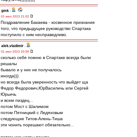
gmk
-
01 июл 2023 21:02
Поздравление Бакаева - косвенное признание
того, что предыдущее руководство Спартака
поступило с ним несправедливо.
alek.vladimir
-
01 июл 2023 20:56
сколько себя помню в Спартаке всегда были
решалы
бывало и у них не получалось
иногда)))
но всегда была уверенность что выйдет ща
Федор Федорович,ЮрВасиличь или Сергей
Юрьичь
и всем пиздец...
потом Мост с Шалимом
потом Пятницкий с Ледяховым
следующие Титов-Алень-Тиша
эти чонить порешают обязательно...