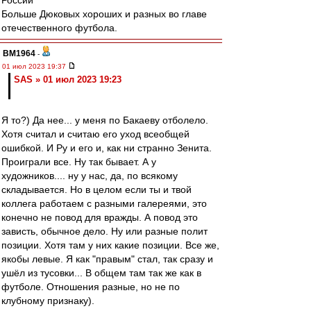
России
Больше Дюковых хороших и разных во главе
отечественного футбола.
BM1964
-
01 июл 2023 19:37
SAS » 01 июл 2023 19:23
Я то?) Да нее... у меня по Бакаеву отболело.
Хотя считал и считаю его уход всеобщей
ошибкой. И Ру и его и, как ни странно Зенита.
Проиграли все. Ну так бывает. А у
художников.... ну у нас, да, по всякому
складывается. Но в целом если ты и твой
коллега работаем с разными галереями, это
конечно не повод для вражды. А повод это
зависть, обычное дело. Ну или разные полит
позиции. Хотя там у них какие позиции. Все же,
якобы левые. Я как "правым" стал, так сразу и
ушёл из тусовки... В общем там так же как в
футболе. Отношения разные, но не по
клубному признаку).