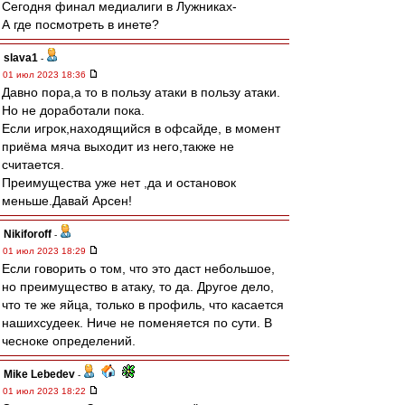
Сегодня финал медиалиги в Лужниках-
А где посмотреть в инете?
slava1
-
01 июл 2023 18:36
Давно пора,а то в пользу атаки в пользу атаки.
Но не доработали пока.
Если игрок,находящийся в офсайде, в момент
приёма мяча выходит из него,также не
считается.
Преимущества уже нет ,да и остановок
меньше.Давай Арсен!
Nikiforoff
-
01 июл 2023 18:29
Если говорить о том, что это даст небольшое,
но преимущество в атаку, то да. Другое дело,
что те же яйца, только в профиль, что касается
нашихсудеек. Ниче не поменяется по сути. В
чесноке определений.
Mike Lebedev
-
01 июл 2023 18:22