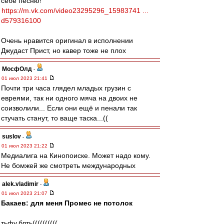
себе песню!
https://m.vk.com/video23295296_15983741 ...
d579316100
Очень нравится оригинал в исполнении
Джудаст Прист, но кавер тоже не плох
МосфОлд
-
01 июл 2023 21:41
Почти три часа глядел младых грузин с
евреями, так ни одного мяча на двоих не
соизволили... Если они ещё и пенали так
стучать станут, то ваще таска...((
suslov
-
01 июл 2023 21:22
Медиалига на Кинопоиске. Может надо кому.
Не бомжей же смотреть международных
alek.vladimir
-
01 июл 2023 21:07
Бакаев: для меня Промес не потолок
тьфу,блть((((((((((