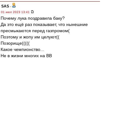
SAS
-
01 июл 2023 13:41
Почему лука поздравила баку?
Да это ещё раз показывает, что нынешние
пресмыкаются перед газпромом(
Поэтому и жопу им целуют((
Позорище(((((
Какое чемпионство...
Не в жизни многих на ВВ
Также Мерзко, когда алень зюбу на автобусе
вез до самолёта в Питере после игры...
Лука все берега потеряла уже.
История Спартака....ха-ха-ха
Да лучше бы сегодня
Боброва помянули-
Вот был Чел для Спартака Хоккейного...да и
футбольного немного тоже
Самим то не стыдно каких сегодня академия