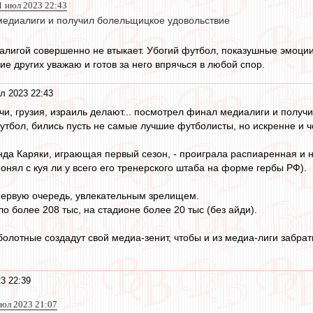
1 июл 2023 22:43
едиалиги и получил болельщицкое удовольствие
иалигой совершенно не втыкает. Убогий футбол, показушные эмоции.
е других уважаю и готов за него впрячься в любой спор.
л 2023 22:43
чи, грузия, израиль делают... посмотрел финал медиалиги и получи
тбол, бились пусть не самые лучшие футболисты, но искренне и ч
да Каряки, играющая первый сезон, - проиграла распиаренная и 
онял с куя ли у всего его тренерского штаба на форме гербы РФ).
первую очередь, увлекательным зрелищем.
ло более 208 тыс, на стадионе более 20 тыс (без айди).
олотные создадут свой медиа-зенит, чтобы и из медиа-лиги забрать
3 22:39
 июл 2023 21:07