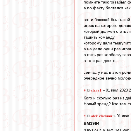
помните такого(забыл 
а по факту болтался как
вот и бакакай был такой 
игрок на которого делаю
который должен стать 
тащить команду
которому дали тыщупитс
а на деле один раз игр
а пять раз колбаску за
а то и раз десять...
сейчас у нас в этой ро
очередное вечно молодо
#
slava1
» 01 июл 2023 2
Кого и сколько раз из 
Новый тренд? Кто там 
#
alek.vladimir
» 01 июл 
BM1964
я вот хз кто там чо про