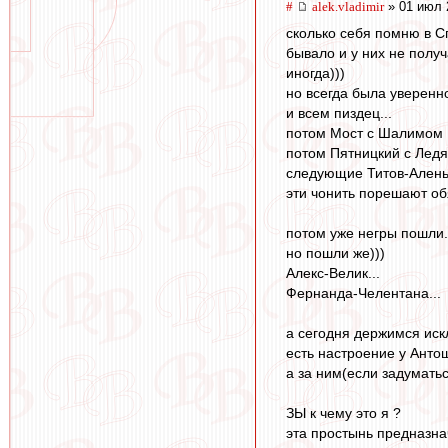
#
alek.vladimir
» 01 июл 
сколько себя помню в С
бывало и у них не полу
иногда)))
но всегда была уверен
и всем пиздец...
потом Мост с Шалимом
потом Пятницкий с Лед
следующие Титов-Ален
эти чонить порешают об
потом уже негры пошли.
но пошли же)))
Алекс-Велик...
Фернанда-Челентана...
а сегодня держимся иск
есть настроение у Антош
а за ним(если задуматься
ЗЫ к чему это я ?
эта простынь предназна