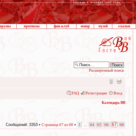
орумы
прогнозы
фан-клуб
юмор
музей
ссылки
Расширенный поиск
FAQ
Регистрация
Вход
Календарь ВВ
67
Сообщений: 3353 •
Страница
67
из
68
•
1
...
64
65
66
68