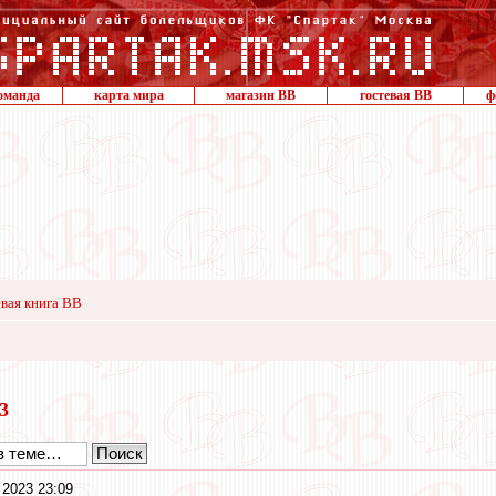
оманда
карта мира
магазин ВВ
гостевая ВВ
ф
вая книга ВВ
23
2023 23:09