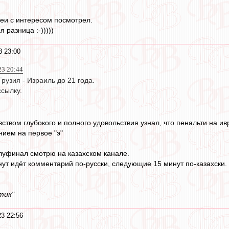
реи с интересом посмотрел.
я разница :-)))))
3 23:00
23 20:44
Грузия - Израиль до 21 года.
сылку.
вством глубокого и полного удовольствия узнал, что пенальти на ивр
нием на первое "э"
луфинал смотрю на казахском канале.
инут идёт комментарий по-русски, следующие 15 минут по-казахски.
тик"
3 22:56