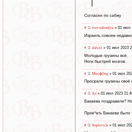
Согласен по сабжу
#
tver-udomlya
» 01 июл 
Израиль совсем недавно
#
slava1
» 01 июл 2023 2
Молодые грузины всё.
Ноги быстрей мозгов.
#
МосфОлд
» 01 июл 202
Просрали грузины своё с
#
Ал
» 01 июл 2023 21:4
Бакаева поздравили? На
Прое*ать Бакаева было 
#
Soplevich
» 01 июл 202