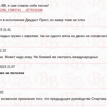
на ВВ, я сам ставлю себе песню!
95296_15983741 ... d579316100
л в исполнении Джудаст Прист, но кавер тоже не плох
3 21:41
ладых грузин с евреями, так ни одного мяча на двоих не соизволили
1:22
ке. Может надо кому. Не бомжей же смотреть международных
2023 21:07
мес не потолок
:02
 косвенное признание того, что предыдущее руководство Спартака