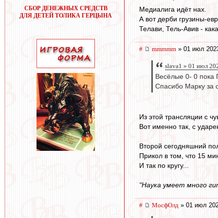
СБОР ДЕНЕЖНЫХ СРЕДСТВ
Медиалига идёт нах.
ДЛЯ ДЕТЕЙ ТОЛИКА ГЕРЦЫНА
А вот дерби грузины-ев
Телави, Тель-Авив - кака
#
mmmmm
» 01 июл 202
slava1 » 01 июл 20
Весёлые 0- 0 пока 
Спасибо Марку за с
Из этой трансляции с чу
Вот именно так, с ударе
Второй сегодняшний по
Прикол в том, что 15 м
И так по кругу...
"Наука умеет много ги
#
МосфОлд
» 01 июл 202