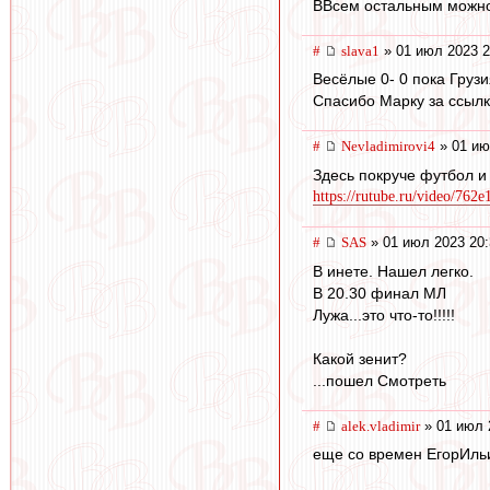
ВВсем остальным можно 
#
slava1
» 01 июл 2023 2
Весёлые 0- 0 пока Грузи
Спасибо Марку за ссылк
#
Nevladimirovi4
» 01 ию
Здесь покруче футбол и
https://rutube.ru/video/762
#
SAS
» 01 июл 2023 20:
В инете. Нашел легко.
В 20.30 финал МЛ
Лужа...это что-то!!!!!
Какой зенит?
...пошел Смотреть
#
alek.vladimir
» 01 июл 
еще со времен ЕгорИльи