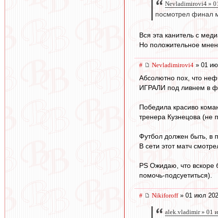
Nevladimirovi4 » 0
посмотрел финал м
Вся эта канитель с мед
Но положительное мнени
#
Nevladimirovi4
» 01 ию
Абсолютно пох, что неф
ИГРАЛИ под ливнем в фу
Победила красиво коман
тренера Кузнецова (не п
Футбол должен быть, в 
В сети этот матч смотре
PS Ожидаю, что вскоре б
помочь-подсуетиться).
#
Nikiforoff
» 01 июл 202
alek.vladimir » 01