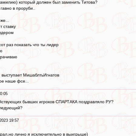
фамилию) который должен был заменить Титова?
 гавно в проруби..
же...
т ставку
лидером
от раз показать что ты лидер
аю
ворачиваю
ли выступает МишаблтьИгнатов
е наше фсе...
0:05
действующих бывших игроков СПАРТАКА поздравляло РУ?
следующий?
2023 19:57
играл,но лично я исключительно в выигрыше)