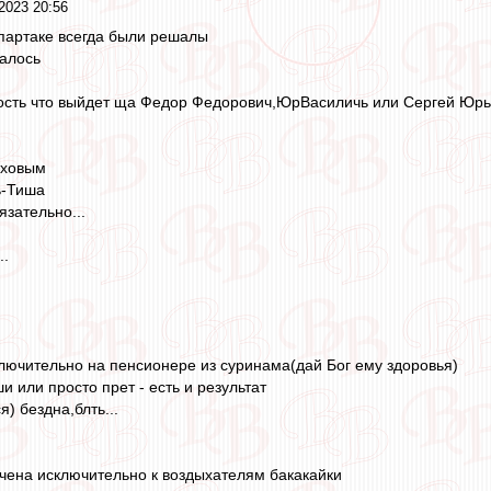
2023 20:56
партаке всегда были решалы
чалось
ность что выйдет ща Федор Федорович,ЮрВасиличь или Сергей Юрь
яховым
ь-Тиша
язательно...
..
лючительно на пенсионере из суринама(дай Бог ему здоровья)
и или просто прет - есть и результат
) бездна,блть...
чена исключительно к воздыхателям бакакайки