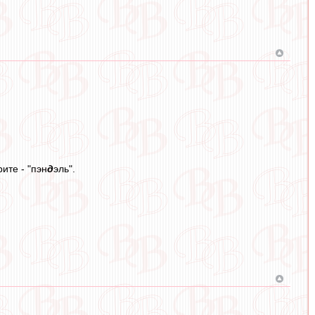
ите - "пэн
д
эль".