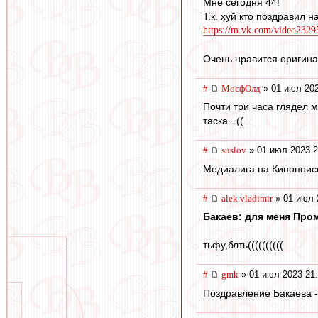
Мне сегодня 44!
Т.к. хуй кто поздравил 
https://m.vk.com/video232
Очень нравится оригина
#
МосфОлд
» 01 июл 202
Почти три часа глядел м
таска...((
#
suslov
» 01 июл 2023 2
Медиалига на Кинопоис
#
alek.vladimir
» 01 июл 
Бакаев: для меня Про
тьфу,блть((((((((((
#
gmk
» 01 июл 2023 21
Поздравление Бакаева -