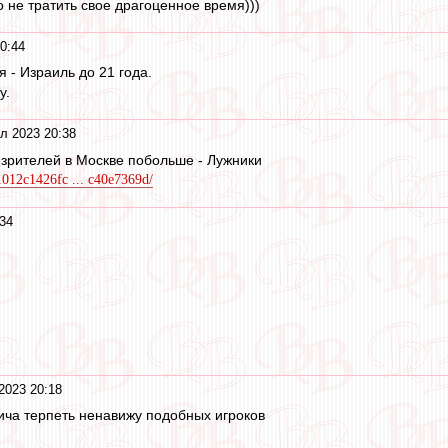
не тратить свое драгоценное время)))
0:44
я - Израиль до 21 года.
у.
л 2023 20:38
 зрителей в Москве побольше - Лужники
e1012c1426fc ... c40e7369d/
34
2023 20:18
ча терпеть ненавижу подобных игроков