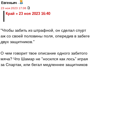
Евгеньич
-
23 ноя 2023 17:06
Край » 23 ноя 2023 16:40
"Чтобы забить из штрафной, он сделал спурт
аж со своей половины поля, опередив в забеге
двух защитников."
О чем говорит твое описание одного забитого
мяча? Что Шамар не "носился как лось" играя
за Спартак, или бегал медленнее защитников
РПЛ?
Если футболиста у которого не все получается
в команде (а у Шамара последнее время была
отвратительная реализация моментов)
вовремя отдают в аренду и он получая больше
игровой практики возвращается сильнее и
увереннее в себе разве это плохо? Разве это
значит, что принимающие такое решение
"идиоты" согласно твоим выводам?
Ал
-