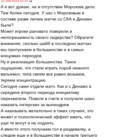
23 ноя 2023 22:15
А я вот думаю, не в отсутствии Морозова дело.
Тем более сегодня. У нас с Морозовым в
составе разве легкие матчи со СКА и Динамо
были?
Может игроки рановато поверили в
непогрешимость своего лидерства? Обратите
внимание, сколько шайб в последних матчах
мы пропускаем в большинстве и в самых
концовках периодов.
Ну и реализация большинства. Такое
ощущение, что стали играть порой немного
вальяжно, типа своем все равно возьмем,
теряем концентрацию.
Сегодня сами отдали матч. Как и с Динамо в
середине второго периода инициативу
перехватили. Повели в счете и получили шанс
наказать питерских за выпендреж.
А наказывать желательно в таких случаях, это
может и психологический эффект иметь, что
уши те могут и не поднять.
А вместо этого получаем гол в раздевалку, а
следом еще и в большинстве в начале третьего