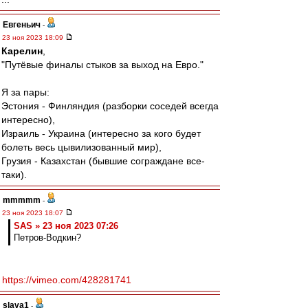
Евгеньич
-
23 ноя 2023 18:09
Карелин
,
"Путёвые финалы стыков за выход на Евро."
Я за пары:
Эстония - Финляндия (разборки соседей всегда
интересно),
Израиль - Украина (интересно за кого будет
болеть весь цывилизованный мир),
Грузия - Казахстан (бывшие сограждане все-
таки).
mmmmm
-
23 ноя 2023 18:07
SAS » 23 ноя 2023 07:26
Петров-Водкин?
https://vimeo.com/428281741
slava1
-