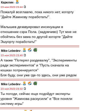
Карелин
-
23 ноя 2023 23:44
Пожалуй возглавлю, пока никого нет, когорту
"Дайте Жамнову поработать!".
Малышев дезавуировал инсинуации в
отношении сэра Пола. (задумчиво) Тут мне не
обойтись без зама по другой когорте "Дайте
Эшуорту поработать!"
Mike Lebedev
-
23 ноя 2023 23:40
А также "Потерял раздевалку", "Эксперименты
ради экспериментов" и "Пусть сначала на
кошках потренируется"
Бля буду, они уже где-то здесь, они уже рядом
Mike Lebedev
-
23 ноя 2023 23:32
Ты погоди, сейчас еще подойдут эксперты
уровня "Жамнова раскусили" и "Все поняли
систему игры"