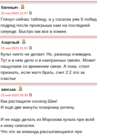
Евгеньич
-
23 ноя 2023 21:07
Глянул сейчас таблицу, а у сосиски уже 6 побед
подряд после проигрыша нам на последней
секунде. Быстро как все в хоккее.
Азартный
-
23 ноя 2023 21:01
Культ никто не делает. Но, разница очевидна.
Тут и в нем дело и в наигранных связях. Может
нащупаем со временем связи. А пока, стоит
признать, если матч брать, счет 2:2 это за
счастье
авоська
-
23 ноя 2023 20:55
Как растащили сосиску.Шик!
И ещё две минуты позорнику ротену.
И не надо делать из Морозова культа при всей
к нему симпатии.
Что это за команда,рассыпающаяся при