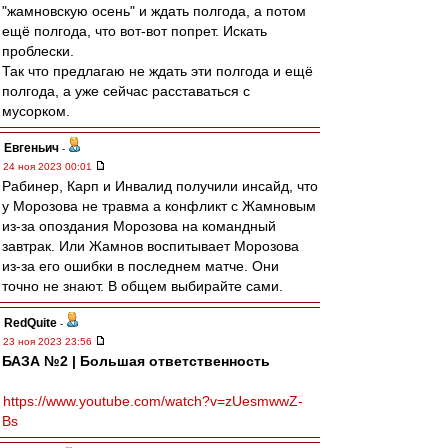
"жамновскую осень" и ждать полгода, а потом
ещё полгода, что вот-вот попрет. Искать
проблески.
Так что предлагаю не ждать эти полгода и ещё
полгода, а уже сейчас расставаться с
мусорком.
Евгеньич
-
24 ноя 2023 00:01
Рабинер, Карп и Инвалид получили инсайд, что
у Морозова не травма а конфликт с Жамновым
из-за опоздания Морозова на командный
завтрак. Или Жамнов воспитывает Морозова
из-за его ошибки в последнем матче. Они
точно не знают. В общем выбирайте сами.
RedQuite
-
23 ноя 2023 23:56
БАЗА №2 | Большая ответственность
https://www.youtube.com/watch?v=zUesmwwZ-
Bs