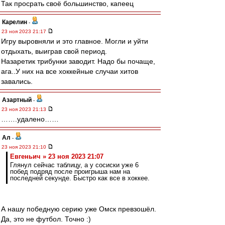
Так просрать своё большинство, капеец
Карелин
-
23 ноя 2023 21:17
Игру выровняли и это главное. Могли и уйти
отдыхать, выиграв свой период.
Назаретик трибунки заводит. Надо бы почаще,
ага..У них на все хоккейные случаи хитов
завались.
Азартный
-
23 ноя 2023 21:13
…….удалено……
Ал
-
23 ноя 2023 21:10
Евгеньич » 23 ноя 2023 21:07
Глянул сейчас таблицу, а у сосиски уже 6
побед подряд после проигрыша нам на
последней секунде. Быстро как все в хоккее.
А нашу победную серию уже Омск превзошёл.
Да, это не футбол. Точно :)