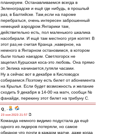
планируем. Останавливаемся всегда в
Зеленоградске и ещё где нибудь, в прошлый
раз, в Балтийске. Там,если на пароме
перебраться, очень интересен заброшенный
немецкий аэродром.Янтарики там,
действительно есть, пол маленького шкалика
насобирали. И ещё там местного угря коптят. В
этот раз,не считая Кранца ,наверное, на
немного в Янтарном остановимся, в котором
были только наездом. Светлогорск не
зацепил.Куршская коса-это любовь. Она прямо
от Зелика начинается,гуляли часами.
Ну а сейчас вот в декабре в Кисловодск
собираемся.Поэтому есть билет от абонемента
на Крылья. Если будет возможность и желание
сходить 9 декабря в 14-00 на матч, сообщи №
фанайди, перекину этот билет на трибуну С.
Q_
-
23 ноя 2023 21:57
Команда немного видимо подустала да ещё
одного из лидеров потеряли, но самое
обидное что почти в каждом матче, даже когда