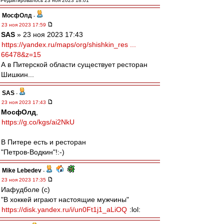
Редактировалось 23 ноя 2023 18:01
МосфОлд
-
23 ноя 2023 17:59
SAS
» 23 ноя 2023 17:43
https://yandex.ru/maps/org/shishkin_res ...
66478&z=15
А в Питерской области существует ресторан
Шишкин...
SAS
-
23 ноя 2023 17:43
МосфОлд
,
https://g.co/kgs/ai2NkU
В Питере есть и ресторан
"Петров-Водкин"!:-)
Mike Lebedev
-
23 ноя 2023 17:35
Иафудболе (с)
"В хоккей играют настоящие мужчины"
https://disk.yandex.ru/i/un0Ft1j1_aLiOQ
:lol: