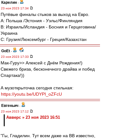
Карелин
-
23 ноя 2023 17:34
Путёвые финалы стыков за выход на Евро.
А: Польша /Эстония - Уэльс/Финляндия
В: Израиль/Исландия - Босния и Герцеговина/
Украина
С: Грузия/Люксембург - Греция/Казахстан
GoEt
-
23 ноя 2023 17:33
Мак-Гуру>> Алексей с Днём Рождения!)
Свежего бриза, бесконечного драйва и побед
Спартака!))
А музоткрыточка сегодня стильная:
https://youtu.be/UDYPI_oZFcU
Евгеньич
-
23 ноя 2023 17:12
Авверс » 23 ноя 2023 16:51
"Гы, Гладилин. Тут всем даже на ВВ известно,