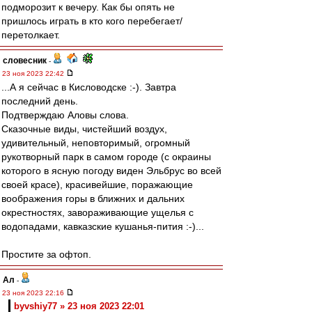
подморозит к вечеру. Как бы опять не
пришлось играть в кто кого перебегает/
перетолкает.
словесник
-
23 ноя 2023 22:42
...А я сейчас в Кисловодске :-). Завтра
последний день.
Подтверждаю Аловы слова.
Сказочные виды, чистейший воздух,
удивительный, неповторимый, огромный
рукотворный парк в самом городе (с окраины
которого в ясную погоду виден Эльбрус во всей
своей красе), красивейшие, поражающие
воображения горы в ближних и дальних
окрестностях, завораживающие ущелья с
водопадами, кавказские кушанья-пития :-)...
Простите за офтоп.
Ал
-
23 ноя 2023 22:16
byvshiy77 » 23 ноя 2023 22:01