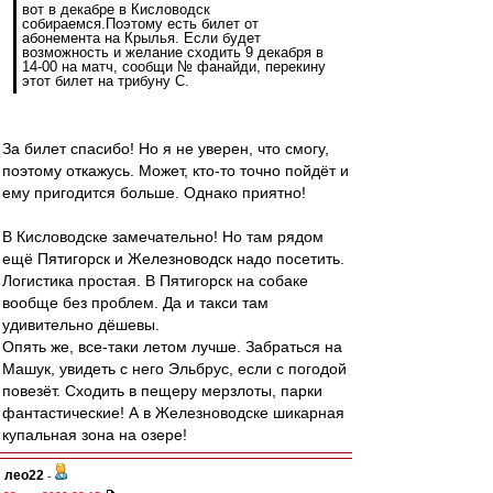
вот в декабре в Кисловодск
собираемся.Поэтому есть билет от
абонемента на Крылья. Если будет
возможность и желание сходить 9 декабря в
14-00 на матч, сообщи № фанайди, перекину
этот билет на трибуну С.
За билет спасибо! Но я не уверен, что смогу,
поэтому откажусь. Может, кто-то точно пойдёт и
ему пригодится больше. Однако приятно!
В Кисловодске замечательно! Но там рядом
ещё Пятигорск и Железноводск надо посетить.
Логистика простая. В Пятигорск на собаке
вообще без проблем. Да и такси там
удивительно дёшевы.
Опять же, все-таки летом лучше. Забраться на
Машук, увидеть с него Эльбрус, если с погодой
повезёт. Сходить в пещеру мерзлоты, парки
фантастические! А в Железноводске шикарная
купальная зона на озере!
лео22
-