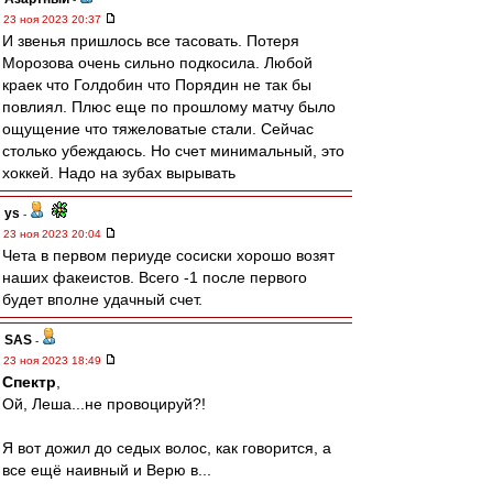
23 ноя 2023 20:37
И звенья пришлось все тасовать. Потеря
Морозова очень сильно подкосила. Любой
краек что Голдобин что Порядин не так бы
повлиял. Плюс еще по прошлому матчу было
ощущение что тяжеловатые стали. Сейчас
столько убеждаюсь. Но счет минимальный, это
хоккей. Надо на зубах вырывать
ys
-
23 ноя 2023 20:04
Чета в первом периуде сосиски хорошо возят
наших факеистов. Всего -1 после первого
будет вполне удачный счет.
SAS
-
23 ноя 2023 18:49
Спектр
,
Ой, Леша...не провоцируй?!
Я вот дожил до седых волос, как говорится, а
все ещё наивный и Верю в...
...