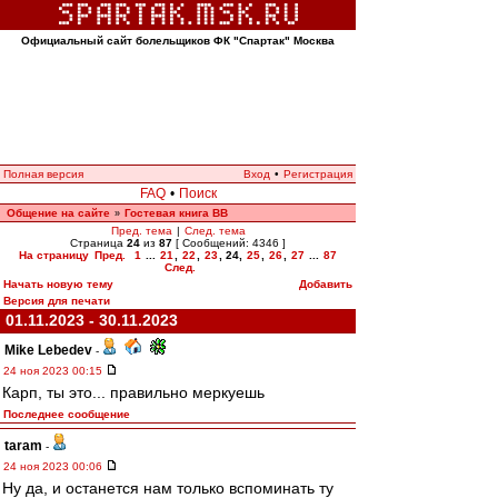
Официальный сайт болельщиков ФК "Спартак" Москва
Полная версия
Вход
•
Регистрация
FAQ
•
Поиск
Общение на сайте
Гостевая книга ВВ
»
Пред. тема
|
След. тема
Страница
24
из
87
[ Сообщений: 4346 ]
На страницу
Пред.
1
...
21
,
22
,
23
,
24
,
25
,
26
,
27
...
87
След.
Начать новую тему
Добавить
Версия для печати
01.11.2023 - 30.11.2023
Mike Lebedev
-
24 ноя 2023 00:15
Карп, ты это... правильно меркуешь
Последнее сообщение
taram
-
24 ноя 2023 00:06
Ну да, и останется нам только вспоминать ту