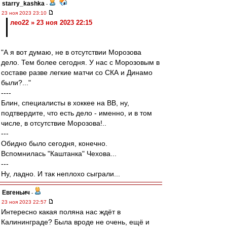
starry_kashka
-
23 ноя 2023 23:10
лео22 » 23 ноя 2023 22:15
"А я вот думаю, не в отсутствии Морозова
дело. Тем более сегодня. У нас с Морозовым в
составе разве легкие матчи со СКА и Динамо
были?..."
----
Блин, специалисты в хоккее на ВВ, ну,
подтвердите, что есть дело - именно, и в том
числе, в отсутствие Морозова!..
---
Обидно было сегодня, конечно.
Вспомнилась "Каштанка" Чехова...
---
Ну, ладно. И так неплохо сыграли...
Евгеньич
-
23 ноя 2023 22:57
Интересно какая поляна нас ждёт в
Калининграде? Была вроде не очень, ещё и