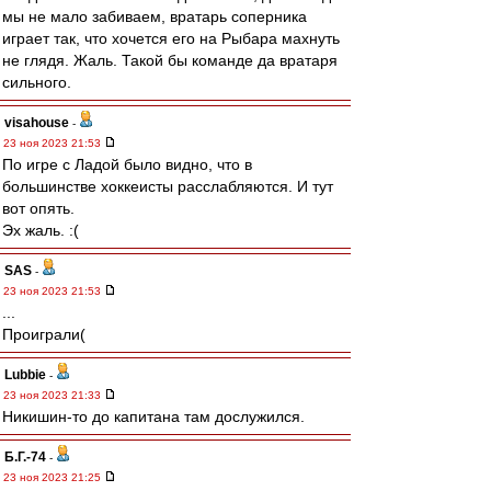
мы не мало забиваем, вратарь соперника
играет так, что хочется его на Рыбара махнуть
не глядя. Жаль. Такой бы команде да вратаря
сильного.
visahouse
-
23 ноя 2023 21:53
По игре с Ладой было видно, что в
большинстве хоккеисты расслабляются. И тут
вот опять.
Эх жаль. :(
SAS
-
23 ноя 2023 21:53
...
Проиграли(
Lubbie
-
23 ноя 2023 21:33
Никишин-то до капитана там дослужился.
Б.Г.-74
-
23 ноя 2023 21:25