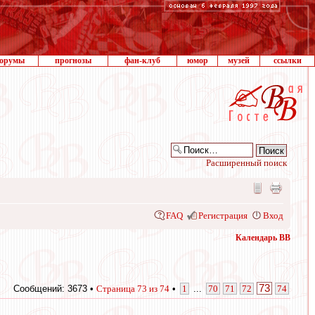
орумы
прогнозы
фан-клуб
юмор
музей
ссылки
Расширенный поиск
FAQ
Регистрация
Вход
Календарь ВВ
73
Сообщений: 3673 •
Страница
73
из
74
•
1
...
70
71
72
74