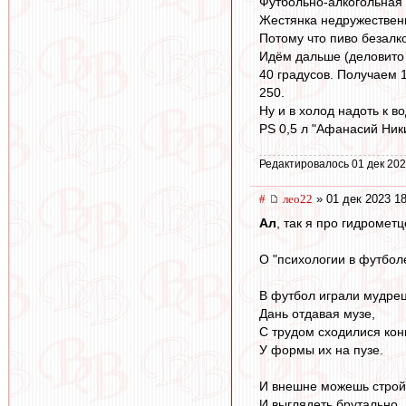
Футбольно-алкогольная 
Жестянка недружественно
Потому что пиво безалко
Идём дальше (деловито д
40 градусов. Получаем 1
250.
Ну и в холод надоть к 
PS 0,5 л "Афанасий Ник
Редактировалось 01 дек 202
#
лео22
» 01 дек 2023 18
Ал
, так я про гидрометц
О "психологии в футбол
В футбол играли мудре
Дань отдавая музе,
С трудом сходилися ко
У формы их на пузе.
И внешне можешь строй
И выглядеть брутально,