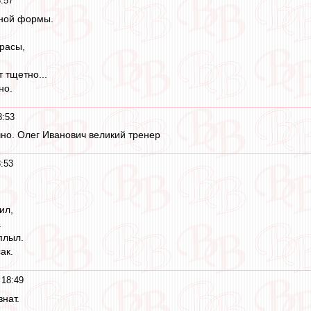
:57
вной формы.
красы,
т тщетно...
но.
8:53
но. Олег Иванович великий тренер
:53
ил,
.
плыл.
ак.
 18:49
нат.