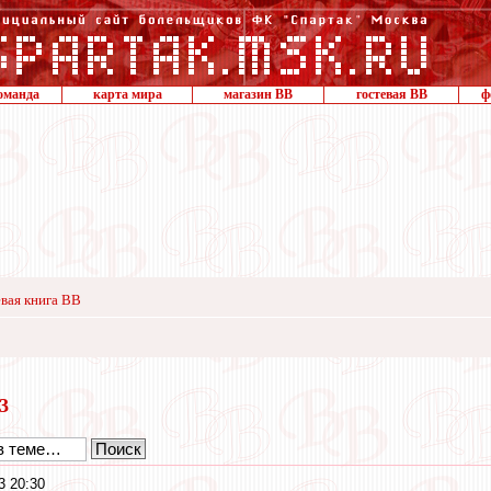
оманда
карта мира
магазин ВВ
гостевая ВВ
ф
вая книга ВВ
23
3 20:30