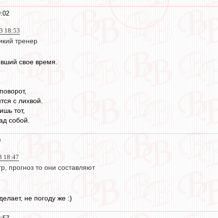
:02
23 18:53
икий тренер
вший свое время.
поворот,
тся с лихвой.
шь тот,
ад собой.
0
3 18:47
р, прогноз то они составляют
елает, не погоду же :)