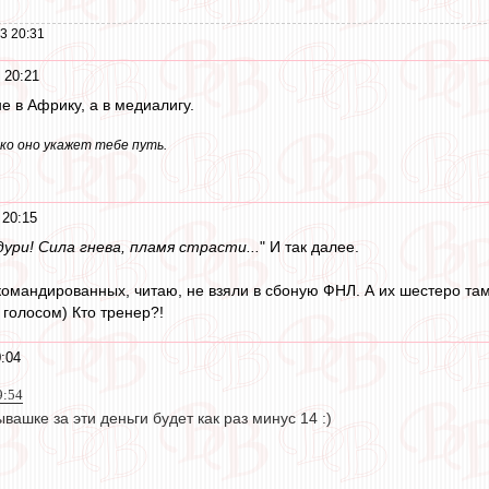
3 20:31
 20:21
е в Африку, а в медиалигу.
ько оно укажет тебе путь.
 20:15
дури! Сила гнева, пламя страсти...
" И так далее.
 командированных, читаю, не взяли в сбоную ФНЛ. А их шестеро там
 голосом) Кто тренер?!
:04
9:54
вашке за эти деньги будет как раз минус 14 :)