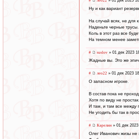
#
лео22
» 01 дек 2023 18
Ну и как вариант резер
На случай всяк, не для 
Наденьте черные трусы.
Коль в этот раз все буде
На темном менее замет
#
suslov
» 01 дек 2023 1
Жадные вы. Это же эпич
#
лео22
» 01 дек 2023 18
О запасном игроке.
В состав пока не проход
Хотя по виду не простак
И там, и там все между 
Не угодить бы так в прос
#
Карелин
» 01 дек 2023
Олег Иванович жизы не з