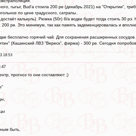
экстраполяция.
го, гыгыг, Bud'а стоила 200 ре (декабрь 2021) на "Открытии", триб
гольное по цене градусного, сатрапы..
остаёт калькуль). Рюмка (50г) б/а водки будет тогда стоить 30 рэ
 200 ре. Это минимум, так как память задеменцировалась и вполне 
водке бесплатно горячий чай. Для сохранения расширенных сосудов.
итин" (Кашинский ЛВЗ "Вереск", фирма) - 300 ре. Сегодня попробов
3 18:53
:47
ентр, прогноз то они составляют ;)
е"
цы,
нцы
ным быть,