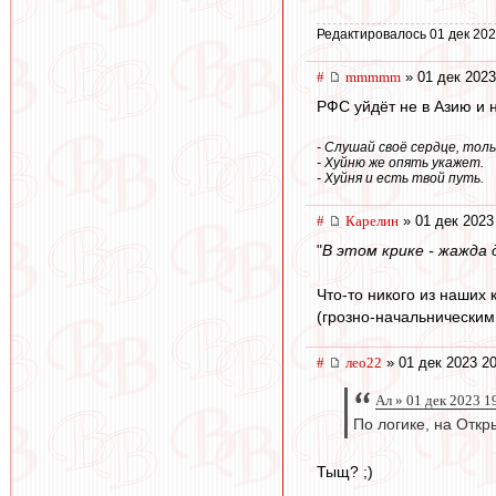
Редактировалось 01 дек 202
#
mmmmm
» 01 дек 2023
РФС уйдёт не в Азию и н
- Слушай своё сердце, тол
- Хуйню же опять укажет.
- Хуйня и есть твой путь.
#
Карелин
» 01 дек 2023
"
В этом крике - жажда 
Что-то никого из наших
(грозно-начальническим
#
лео22
» 01 дек 2023 20
Ал » 01 дек 2023 1
По логике, на Откры
Тыщ? ;)