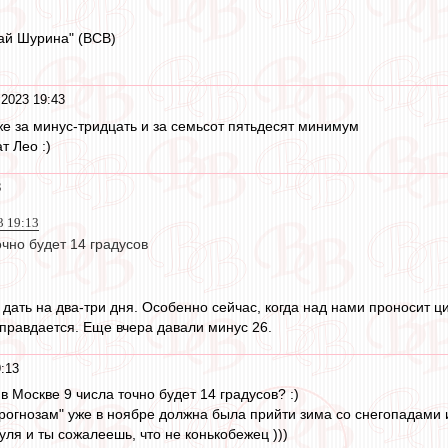
гай Шурина" (ВСВ)
 2023 19:43
е за минус-тридцать и за семьсот пятьдесят минимум
т Лео :)
3
3 19:13
очно будет 14 градусов
дать на два-три дня. Особенно сейчас, когда над нами проносит ц
правдается. Еще вчера давали минус 26.
:13
и в Москве 9 числа точно будет 14 градусов? :)
 прогнозам" уже в ноябре должна была прийти зима со снегопадами
нуля и ты сожалеешь, что не конькобежец )))