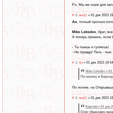
P.s. Мы же пьем для запа
#
лео22
» 01 дек 2023 19
Ал
, точный прогноз пог
Mike Lebedev
, брат, вс
А теперь прикинь, если 
- Ты пьешь и гуляешь!
- Не правда! Пить - пью.
#
Ал
» 01 дек 2023 19:5
Mike Lebedev » 01
По-моему в Барнау
По логике, на Открывашк
#
лео22
» 01 дек 2023 19
Карелин » 01 дек 2
Олег Иванович жизы