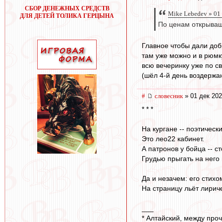
СБОР ДЕНЕЖНЫХ СРЕДСТВ
Mike Lebedev » 01
ДЛЯ ДЕТЕЙ ТОЛИКА ГЕРЦЫНА
По ценам открываш
Главное чтобы дали добр
там уже можно и в рюмку
всю вечеринку уже по св
(шёл 4-й день воздержа
#
словесник
» 01 дек 202
* * *
На кургане -- поэтически
Это лео22 кабинет.
А патронов у бойца -- с
Грудью прыгать на него 
Да и незачем: его стихо
На страницу льёт лирич
___
* Алтайский, между прочи