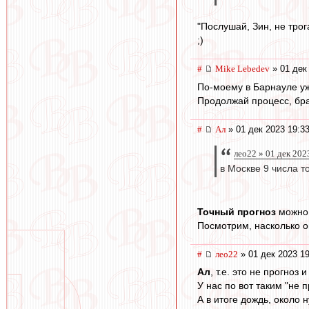
"Послушай, Зин, не тро
;)
#
Mike Lebedev
» 01 дек
По-моему в Барнауле уж
Продолжай процесс, бра
#
Ал
» 01 дек 2023 19:3
лео22 » 01 дек 202
в Москве 9 числа т
Точный прогноз
можно 
Посмотрим, насколько о
#
лео22
» 01 дек 2023 19
Ал
, т.е. это не прогноз 
У нас по вот таким "не
А в итоге дождь, около 