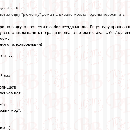
 дек 2023 18:23
ки за одну "рюмочку" дома на диване можно неделю керосинить
о на водку, а пронести с собой всегда можно. Рецептуру проноса н
 за столиком налить не раз и не два, а потом в стакан с без/ал/п
оему...
ния от алкопродукции)
3 20:27
й дзот.
топиццот!
психов нет.
мёт
еский мёд*.
м :-).