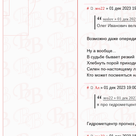
#
лео22
» 01 дек 2023 19
suslov » 01 дек 20
Олег Иванович вел
Возможно даже опереди
Ну а вообще...
В судьбе бывает резкий 
Хлебнуть порой приходи
Силен по-настоящему ли
Кто может посмеяться н
#
Ал
» 01 дек 2023 19:0
лео22 » 01 дек 202
я про гидрометцент
Гидрометцентр прогноз д