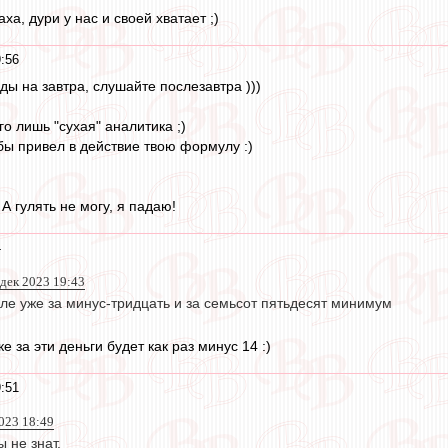
ха, дури у нас и своей хватает ;)
:56
оды на завтра, слушайте послезавтра )))
его лишь "сухая" аналитика ;)
бы привел в действие твою формулу :)
 А гулять не могу, я падаю!
4
 дек 2023 19:43
ле уже за минус-тридцать и за семьсот пятьдесят минимум
е за эти деньги будет как раз минус 14 :)
:51
023 18:49
 не знат.