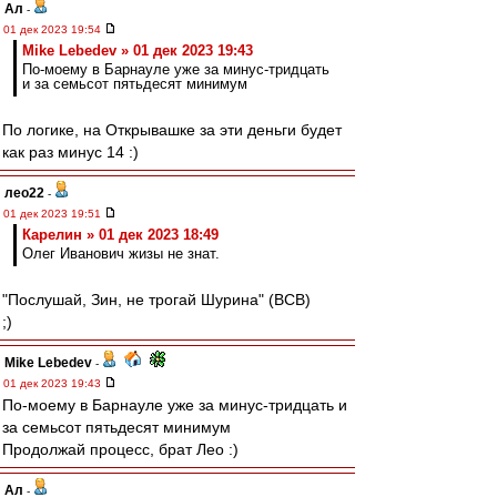
Ал
-
01 дек 2023 19:54
Mike Lebedev » 01 дек 2023 19:43
По-моему в Барнауле уже за минус-тридцать
и за семьсот пятьдесят минимум
По логике, на Открывашке за эти деньги будет
как раз минус 14 :)
лео22
-
01 дек 2023 19:51
Карелин » 01 дек 2023 18:49
Олег Иванович жизы не знат.
"Послушай, Зин, не трогай Шурина" (ВСВ)
;)
Mike Lebedev
-
01 дек 2023 19:43
По-моему в Барнауле уже за минус-тридцать и
за семьсот пятьдесят минимум
Продолжай процесс, брат Лео :)
Ал
-