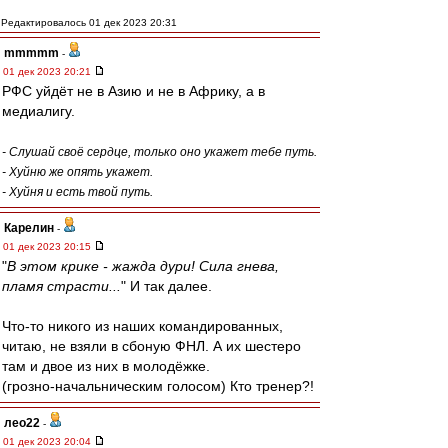
Редактировалось 01 дек 2023 20:31
mmmmm
-
01 дек 2023 20:21
РФС уйдёт не в Азию и не в Африку, а в
медиалигу.
- Слушай своё сердце, только оно укажет тебе путь.
- Хуйню же опять укажет.
- Хуйня и есть твой путь.
Карелин
-
01 дек 2023 20:15
"
В этом крике - жажда дури! Сила гнева,
пламя страсти...
" И так далее.
Что-то никого из наших командированных,
читаю, не взяли в сбоную ФНЛ. А их шестеро
там и двое из них в молодёжке.
(грозно-начальническим голосом) Кто тренер?!
лео22
-
01 дек 2023 20:04