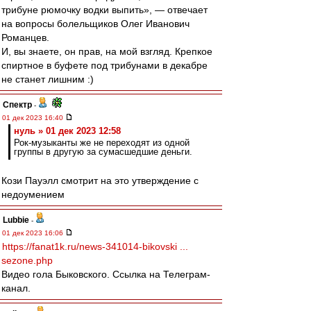
трибуне рюмочку водки выпить», — отвечает
на вопросы болельщиков Олег Иванович
Романцев.
И, вы знаете, он прав, на мой взгляд. Крепкое
спиртное в буфете под трибунами в декабре
не станет лишним :)
Спектр
-
01 дек 2023 16:40
нуль » 01 дек 2023 12:58
Рок-музыканты же не переходят из одной
группы в другую за сумасшедшие деньги.
Кози Пауэлл смотрит на это утверждение с
недоумением
Lubbie
-
01 дек 2023 16:06
https://fanat1k.ru/news-341014-bikovski ...
sezone.php
Видео гола Быковского. Ссылка на Телеграм-
канал.