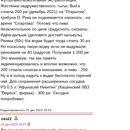
Футбольно-алкогольная экстраполяция.
Жестянка недружественного, гыгыг, Bud'а
стоила 200 ре (декабрь 2021) на "Открытии",
трибуна D. Рука не поднимается написать - на
арене "Спартака". Потому что пиво
безалкогольное по цене градусного, сатрапы..
Идём дальше (деловито достаёт калькуль).
Рюмка (50г) б/а водки будет тогда стоить 30 рэ.
Но поскольку такую водку исчо не выдумали,
умножаем на 40 градусов. Получаем 1 200 ре.
Это минимум, так как память
задеменцировалась и вполне возможно, что
200 стоила сосиска в кокошнике, а пиво - 250.
Ну и в холод надоть к водке бесплатно горячий
чай. Для сохранения расширенных сосудов.
PS 0,5 л "Афанасий Никитин" (Кашинский ЛВЗ
"Вереск", фирма) - 300 ре. Сегодня
попробовал.
Редактировалось 01 дек 2023 18:53
лео22
-
01 дек 2023 18:47