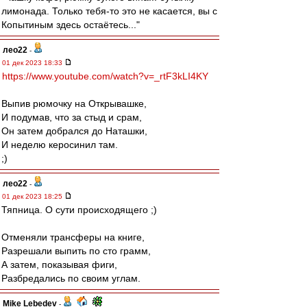
лимонада. Только тебя-то это не касается, вы с
Копытиным здесь остаётесь..."
лео22
-
01 дек 2023 18:33
https://www.youtube.com/watch?v=_rtF3kLI4KY
Выпив рюмочку на Открывашке,
И подумав, что за стыд и срам,
Он затем добрался до Наташки,
И неделю керосинил там.
;)
лео22
-
01 дек 2023 18:25
Тяпница. О сути происходящего ;)
Отменяли трансферы на книге,
Разрешали выпить по сто грамм,
А затем, показывая фиги,
Разбредались по своим углам.
Mike Lebedev
-