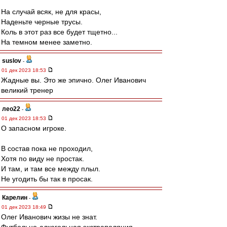
На случай всяк, не для красы,
Наденьте черные трусы.
Коль в этот раз все будет тщетно...
На темном менее заметно.
suslov
-
01 дек 2023 18:53
Жадные вы. Это же эпично. Олег Иванович
великий тренер
лео22
-
01 дек 2023 18:53
О запасном игроке.
В состав пока не проходил,
Хотя по виду не простак.
И там, и там все между плыл.
Не угодить бы так в просак.
Карелин
-
01 дек 2023 18:49
Олег Иванович жизы не знат.