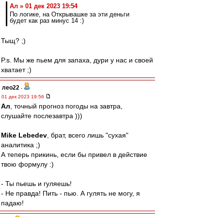
Ал » 01 дек 2023 19:54
По логике, на Открывашке за эти деньги
будет как раз минус 14 :)
Тыщ? ;)
P.s. Мы же пьем для запаха, дури у нас и своей
хватает ;)
лео22
-
01 дек 2023 19:56
Ал
, точный прогноз погоды на завтра,
слушайте послезавтра )))
Mike Lebedev
, брат, всего лишь "сухая"
аналитика ;)
А теперь прикинь, если бы привел в действие
твою формулу :)
- Ты пьешь и гуляешь!
- Не правда! Пить - пью. А гулять не могу, я
падаю!