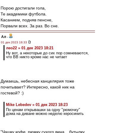
Порою достигали гола,
Те академики футбола.
Касанием, подняв пенсне,
Порвали всех. За раз. Во сне.
Ал
-
01 дек 2023 18:33
лео22 » 01 дек 2023 18:21
Ну вот, а некоторые до сих пор сомневаются,
что ВВ никто кроме нас не читает
Думаешь, небесная канцелярия тоже
почитывает? Интересно, какой ник на
гостевой? :)
Mike Lebedev » 01 дек 2023 18:23
По ценам открывашки за одну "рюмочку"
дома на диване можно неделю керосинить
"Чашку кофе, рюмку сухого вина... бутылку