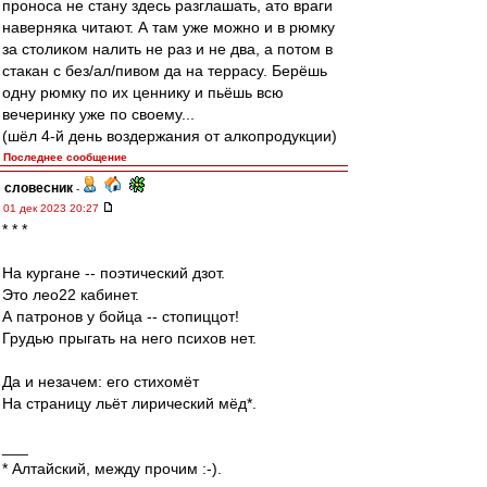
проноса не стану здесь разглашать, ато враги
наверняка читают. А там уже можно и в рюмку
за столиком налить не раз и не два, а потом в
стакан с без/ал/пивом да на террасу. Берёшь
одну рюмку по их ценнику и пьёшь всю
вечеринку уже по своему...
(шёл 4-й день воздержания от алкопродукции)
Последнее сообщение
словесник
-
01 дек 2023 20:27
* * *
На кургане -- поэтический дзот.
Это лео22 кабинет.
А патронов у бойца -- стопиццот!
Грудью прыгать на него психов нет.
Да и незачем: его стихомёт
На страницу льёт лирический мёд*.
___
* Алтайский, между прочим :-).