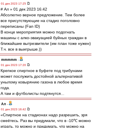
01 дек 2023 17:25
# Ал » 01 дек 2023 16:42
Абсолютно верное предложение. Тем более
все присутствующие на стадио поголовно
переписаны (Fan ID)
В конце мероприятия можно подогнать
машины с алко-эвакуацией буйных граждан в
ближайшие вытрезвители (им план тоже нужен)
Т.ч. все в выигрыше.))
mmmmm
-
01 дек 2023 17:20
Крепкое спиртное в буфете под трибунами
может послужить достойной альтернативой
унылому ковырянию газона в любое время
года.
А там и футболисты подтянутся...
Ал
-
01 дек 2023 16:42
«Спиртное на стадионах надо разрешить, зря
смеётесь. Раз вы придумали, что в -10℃ можно
играть, то можно и придумать, что можно на