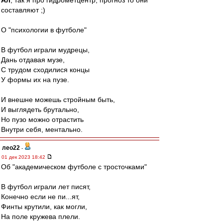
Ал
, так я про гидрометцентр, прогноз то они
составляют ;)
О "психологии в футболе"
В футбол играли мудрецы,
Дань отдавая музе,
С трудом сходилися концы
У формы их на пузе.
И внешне можешь стройным быть,
И выглядеть брутально,
Но пузо можно отрастить
Внутри себя, ментально.
лео22
-
01 дек 2023 18:42
Об "академическом футболе с тросточками"
В футбол играли лет писят,
Конечно если не пи...ят,
Финты крутили, как могли,
На поле кружева плели.