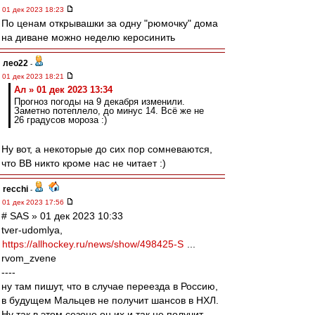
01 дек 2023 18:23
По ценам открывашки за одну "рюмочку" дома
на диване можно неделю керосинить
лео22
-
01 дек 2023 18:21
Ал » 01 дек 2023 13:34
Прогноз погоды на 9 декабря изменили.
Заметно потеплело, до минус 14. Всё же не
26 градусов мороза :)
Ну вот, а некоторые до сих пор сомневаются,
что ВВ никто кроме нас не читает :)
recchi
-
01 дек 2023 17:56
# SAS » 01 дек 2023 10:33
tver-udomlya,
https://allhockey.ru/news/show/498425-S
...
rvom_zvene
----
ну там пишут, что в случае переезда в Россию,
в будущем Мальцев не получит шансов в НХЛ.
Ну так в этом сезоне он их и так не получит