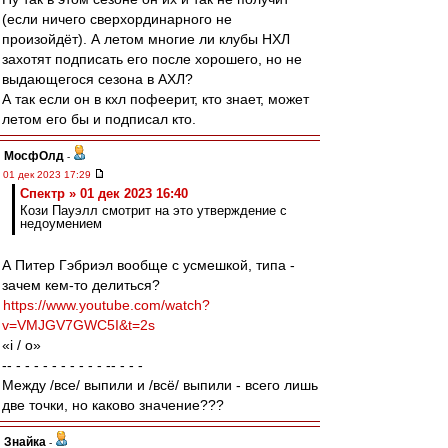
(если ничего сверхординарного не
произойдёт). А летом многие ли клубы НХЛ
захотят подписать его после хорошего, но не
выдающегося сезона в АХЛ?
А так если он в кхл пофеерит, кто знает, может
летом его бы и подписал кто.
МосфОлд
-
01 дек 2023 17:29
Спектр » 01 дек 2023 16:40
Кози Пауэлл смотрит на это утверждение с
недоумением
А Питер Гэбриэл вообще с усмешкой, типа -
зачем кем-то делиться?
https://www.youtube.com/watch?
v=VMJGV7GWC5I&t=2s
«i / o»
-- - - - - - - - - - - -- - - -
Между /все/ выпили и /всё/ выпили - всего лишь
две точки, но каково значение???
Знайка
-