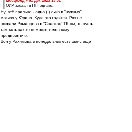
МосфОлд » 01 дек 2023 13:31
ОИР заехал в НН, однако...
Ну, всё прально - одно (!) очко в "нужных"
матчах у Юрана. Куда это годится..Раз не
позвали Романцева в "Спартак" ТК-ом, то пусть
там хоть как-то поможет головному
предприятию.
Вон у Рахимова в понедельник есть шанс ещё
улучшить "нужную" стату. Всего 3 очка у него на
счету.
Самый скандальный рок-музтрансфер - это
переход Брайана Джонсона из "Geordie" в
цыску, тьфу, в AC/DC. Справедливости ради,
австралийцы однозначно похорошели с его
переходом. Так что, фифти-фифти можно
считать.
А Geordie была вкусная команда. Кто не
разбирается в музыке, спорить не станет, да..
(выпимши опять)
словесник
-
01 дек 2023 15:29