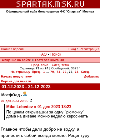
Официальный сайт болельщиков ФК "Спартак" Москва
Полная версия
Вход
•
Регистрация
FAQ
•
Поиск
Общение на сайте
Гостевая книга ВВ
»
Пред. тема
|
След. тема
Страница
73
из
74
[ Сообщений: 3673 ]
На страницу
Пред.
1
...
70
,
71
,
72
,
73
,
74
След.
Начать новую тему
Добавить
Версия для печати
01.12.2023 - 31.12.2023
МосфОлд
-
01 дек 2023 20:30
Mike Lebedev » 01 дек 2023 18:23
По ценам открывашки за одну "рюмочку"
дома на диване можно неделю керосинить
Главное чтобы дали добро на водку, а
пронести с собой всегда можно. Рецептуру