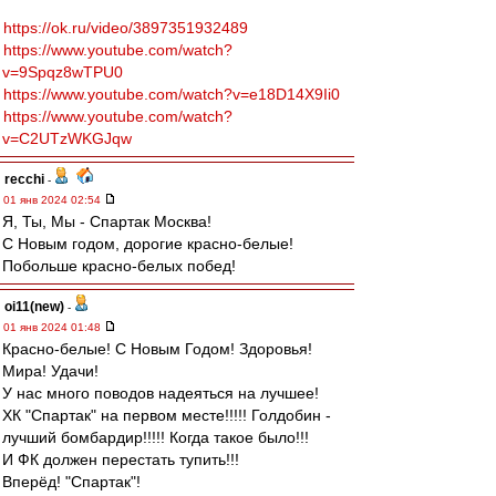
https://ok.ru/video/3897351932489
https://www.youtube.com/watch?
v=9Spqz8wTPU0
https://www.youtube.com/watch?v=e18D14X9Ii0
https://www.youtube.com/watch?
v=C2UTzWKGJqw
recchi
-
01 янв 2024 02:54
Я, Ты, Мы - Спартак Москва!
С Новым годом, дорогие красно-белые!
Побольше красно-белых побед!
oi11(new)
-
01 янв 2024 01:48
Красно-белые! С Новым Годом! Здоровья!
Мира! Удачи!
У нас много поводов надеяться на лучшее!
ХК "Спартак" на первом месте!!!!! Голдобин -
лучший бомбардир!!!!! Когда такое было!!!
И ФК должен перестать тупить!!!
Вперёд! "Спартак"!