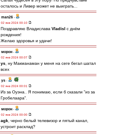
Салах чудесен в эту пору! Но предчувствие
осталось и Ливер может не выиграть...
man26
-
02 янв 2024 00:10
Поздравляю Владислава
Vladisl
с днём
рождения!
Желаю здоровья и удачи!
морон
-
02 янв 2024 00:07
ys
, ну Макманаман у меня на сеге бегал шатал
всех
ys
-
02 янв 2024 00:01
Из за Оуэна.. Я понимаю, если б сказали "из за
Гробелаара".
морон
-
02 янв 2024 00:00
agk
, черно белый телевизор и пятый канал,
устроит расклад?