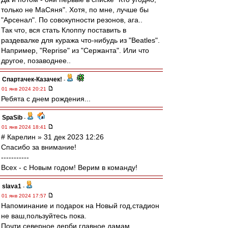
только не МаСяня". Хотя, по мне, лучше бы
"Арсенал". По совокупности резонов, ага..
Так что, вся стать Клоппу поставить в
раздевалке для куража что-нибудь из "Beatles".
Например, "Reprise" из "Сержанта". Или что
другое, позаводнее..
Спартачек-Казачек!
-
01 янв 2024 20:21
Ребята с днем рождения...
SpaSib
-
01 янв 2024 18:41
# Карелин » 31 дек 2023 12:26
Спасибо за внимание!
-----------
Всех - с Новым годом! Верим в команду!
slava1
-
01 янв 2024 17:57
Напоминание и подарок на Новый год,стадион
не ваш,пользуйтесь пока.
Почти северное дерби,главное дамам