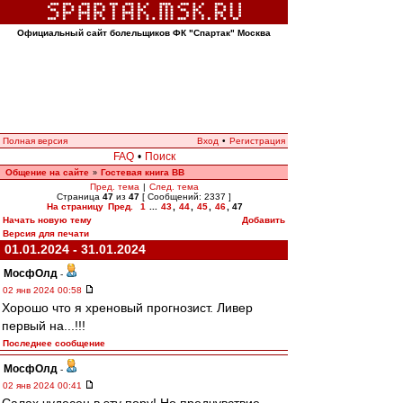
Официальный сайт болельщиков ФК "Спартак" Москва
Полная версия
Вход
•
Регистрация
FAQ
•
Поиск
Общение на сайте
Гостевая книга ВВ
»
Пред. тема
|
След. тема
Страница
47
из
47
[ Сообщений: 2337 ]
На страницу
Пред.
1
...
43
,
44
,
45
,
46
,
47
Начать новую тему
Добавить
Версия для печати
01.01.2024 - 31.01.2024
МосфОлд
-
02 янв 2024 00:58
Хорошо что я хреновый прогнозист. Ливер
первый на...!!!
Последнее сообщение
МосфОлд
-
02 янв 2024 00:41