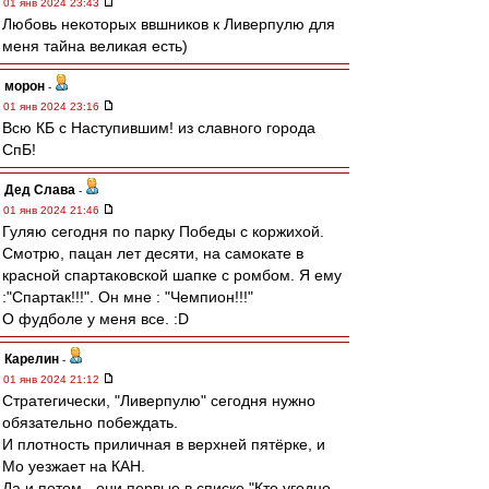
01 янв 2024 23:43
Любовь некоторых ввшников к Ливерпулю для
меня тайна великая есть)
морон
-
01 янв 2024 23:16
Всю КБ с Наступившим! из славного города
СпБ!
Дед Слава
-
01 янв 2024 21:46
Гуляю сегодня по парку Победы с коржихой.
Смотрю, пацан лет десяти, на самокате в
красной спартаковской шапке с ромбом. Я ему
:"Спартак!!!". Он мне : "Чемпион!!!"
О фудболе у меня все. :D
Карелин
-
01 янв 2024 21:12
Стратегически, "Ливерпулю" сегодня нужно
обязательно побеждать.
И плотность приличная в верхней пятёрке, и
Мо уезжает на КАН.
Да и потом - они первые в списке "Кто угодно,