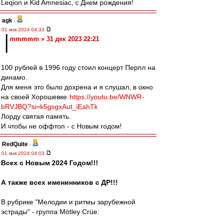
Leqion и Kid Amnesiac, с Днем рождения!
agk
-
01 янв 2024 04:33
mmmmm » 31 дек 2023 22:21
100 рублей в 1996 году стоил концерт Перпл на
динамо.
Для меня это было дохрена и я слушал, в окно
на своей Хорошевке.
https://youtu.be/WNWR-
bRVJBQ?si=k5gsgxAut_iEahTk
Лорду святая память.
И чтобы не оффтоп - с Новым годом!
RedQuite
-
01 янв 2024 04:03
Всех с Новым 2024 Годом!!!
А также всех именинников с ДР!!!
В рубрике "Мелодии и ритмы зарубежной
эстрады" - группа Mötley Crüe: