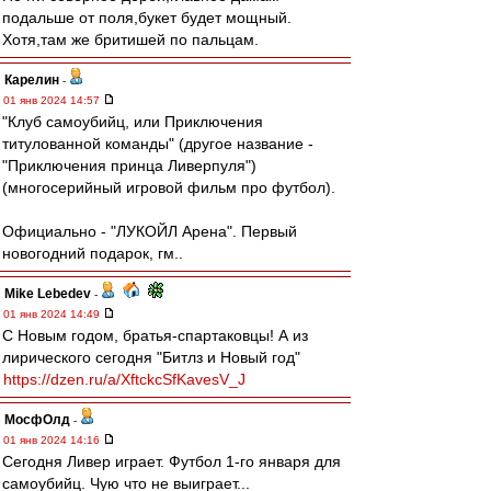
подальше от поля,букет будет мощный.
Хотя,там же бритишей по пальцам.
Карелин
-
01 янв 2024 14:57
"Клуб самоубийц, или Приключения
титулованной команды" (другое название -
"Приключения принца Ливерпуля")
(многосерийный игровой фильм про футбол).
Официально - "ЛУКОЙЛ Арена". Первый
новогодний подарок, гм..
Mike Lebedev
-
01 янв 2024 14:49
С Новым годом, братья-спартаковцы! А из
лирического сегодня "Битлз и Новый год"
https://dzen.ru/a/XftckcSfKavesV_J
МосфОлд
-
01 янв 2024 14:16
Сегодня Ливер играет. Футбол 1-го января для
самоубийц. Чую что не выиграет...