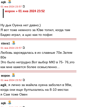
agk
-
01 янв 2024 23:57
морон » 01 янв 2024 23:52
Ну дык Оуена нет давно;)
Я вот тоже немного за Юве топил, когда там
Баджо играл, а щас как-то пофиг.
slava1
-
01 янв 2024 23:57
Любовь зарождалась в их славные 70е.Затем
80е
Это было нетрудно.Вот выбор МЮ в 75- 76,это
как мне кажется более осмысленно...
морон
-
01 янв 2024 23:52
agk
, я лично за майкла оуена заболел в 98м,
когда они еще бултыхались на 8-10 местах
я Сам тоже Овен
agk
-