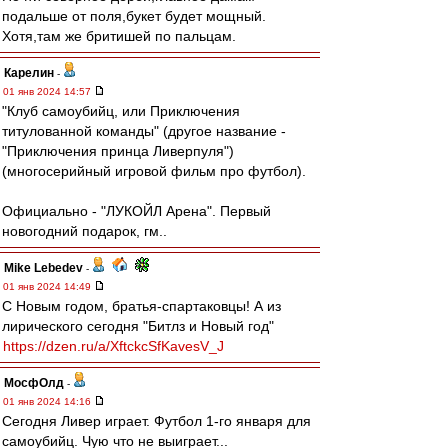
подальше от поля,букет будет мощный.
Хотя,там же бритишей по пальцам.
Карелин
-
01 янв 2024 14:57
"Клуб самоубийц, или Приключения
титулованной команды" (другое название -
"Приключения принца Ливерпуля")
(многосерийный игровой фильм про футбол).
Официально - "ЛУКОЙЛ Арена". Первый
новогодний подарок, гм..
Mike Lebedev
-
01 янв 2024 14:49
С Новым годом, братья-спартаковцы! А из
лирического сегодня "Битлз и Новый год"
https://dzen.ru/a/XftckcSfKavesV_J
МосфОлд
-
01 янв 2024 14:16
Сегодня Ливер играет. Футбол 1-го января для
самоубийц. Чую что не выиграет...