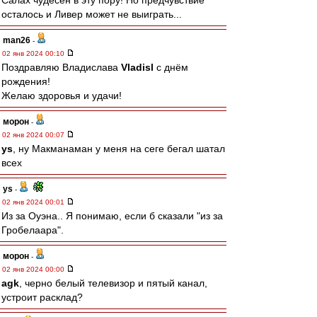
Салах чудесен в эту пору! Но предчувствие
осталось и Ливер может не выиграть...
man26
-
02 янв 2024 00:10
Поздравляю Владислава
Vladisl
с днём
рождения!
Желаю здоровья и удачи!
морон
-
02 янв 2024 00:07
ys
, ну Макманаман у меня на сеге бегал шатал
всех
ys
-
02 янв 2024 00:01
Из за Оуэна.. Я понимаю, если б сказали "из за
Гробелаара".
морон
-
02 янв 2024 00:00
agk
, черно белый телевизор и пятый канал,
устроит расклад?