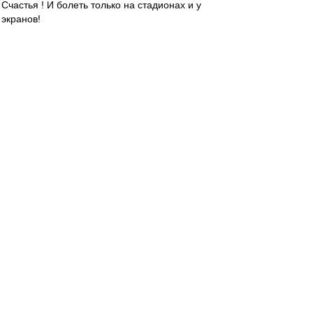
Счастья ! И болеть только на стадионах и у
экранов!
Боже! "Спартак" храни!
fac
-
01 янв 2024 01:44
С Новым годом Краснобелые !
slava1
-
01 янв 2024 01:36
ВВсех с Новым годом!
Мира и добра.
Нашим Спартаковцам победы в 2024.
SAS
-
01 янв 2024 01:11
ВВсех с Новым, 2024 годом!
Только позитива!
ВВсем чмоки!❤️
МосфОлд
-
01 янв 2024 00:55
Leqion
и
Kid Amnesiac
- с днём рождения