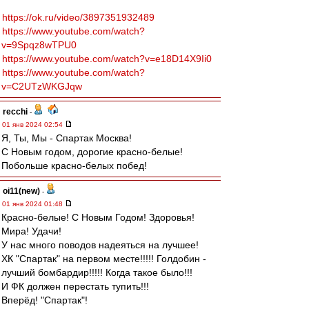
https://ok.ru/video/3897351932489
https://www.youtube.com/watch?
v=9Spqz8wTPU0
https://www.youtube.com/watch?v=e18D14X9Ii0
https://www.youtube.com/watch?
v=C2UTzWKGJqw
recchi
-
01 янв 2024 02:54
Я, Ты, Мы - Спартак Москва!
С Новым годом, дорогие красно-белые!
Побольше красно-белых побед!
oi11(new)
-
01 янв 2024 01:48
Красно-белые! С Новым Годом! Здоровья!
Мира! Удачи!
У нас много поводов надеяться на лучшее!
ХК "Спартак" на первом месте!!!!! Голдобин -
лучший бомбардир!!!!! Когда такое было!!!
И ФК должен перестать тупить!!!
Вперёд! "Спартак"!