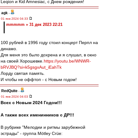
Leqion и Kid Amnesiac, с Днем рождения!
agk
-
01 янв 2024 04:33
mmmmm » 31 дек 2023 22:21
100 рублей в 1996 году стоил концерт Перпл на
динамо.
Для меня это было дохрена и я слушал, в окно
на своей Хорошевке.
https://youtu.be/WNWR-
bRVJBQ?si=k5gsgxAut_iEahTk
Лорду святая память.
И чтобы не оффтоп - с Новым годом!
RedQuite
-
01 янв 2024 04:03
Всех с Новым 2024 Годом!!!
А также всех именинников с ДР!!!
В рубрике "Мелодии и ритмы зарубежной
эстрады" - группа Mötley Crüe: