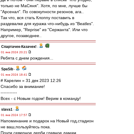
только не МаСяня". Хотя, по мне, лучше бы
"Арсенал". По совокупности резонов, ага..
Так что, вся стать Клоппу поставить в
раздевалке для куража что-нибудь из "Beatles".
Например, "Reprise" из "Сержанта". Или что
другое, позаводнее..
Спартачек-Казачек!
-
01 янв 2024 20:21
Ребята с днем рождения...
SpaSib
-
01 янв 2024 18:41
# Карелин » 31 дек 2023 12:26
Спасибо за внимание!
-----------
Всех - с Новым годом! Верим в команду!
slava1
-
01 янв 2024 17:57
Напоминание и подарок на Новый год,стадион
не ваш,пользуйтесь пока.
Почти северное дерби,главное дамам