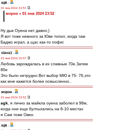
agk
-
01 янв 2024 23:57
морон » 01 янв 2024 23:52
Ну дык Оуена нет давно;)
Я вот тоже немного за Юве топил, когда там
Баджо играл, а щас как-то пофиг.
slava1
-
01 янв 2024 23:57
Любовь зарождалась в их славные 70е.Затем
80е
Это было нетрудно.Вот выбор МЮ в 75- 76,это
как мне кажется более осмысленно...
морон
-
01 янв 2024 23:52
agk
, я лично за майкла оуена заболел в 98м,
когда они еще бултыхались на 8-10 местах
я Сам тоже Овен
agk
-