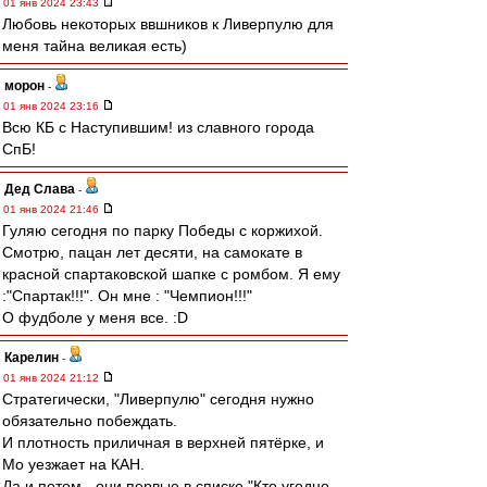
01 янв 2024 23:43
Любовь некоторых ввшников к Ливерпулю для
меня тайна великая есть)
морон
-
01 янв 2024 23:16
Всю КБ с Наступившим! из славного города
СпБ!
Дед Слава
-
01 янв 2024 21:46
Гуляю сегодня по парку Победы с коржихой.
Смотрю, пацан лет десяти, на самокате в
красной спартаковской шапке с ромбом. Я ему
:"Спартак!!!". Он мне : "Чемпион!!!"
О фудболе у меня все. :D
Карелин
-
01 янв 2024 21:12
Стратегически, "Ливерпулю" сегодня нужно
обязательно побеждать.
И плотность приличная в верхней пятёрке, и
Мо уезжает на КАН.
Да и потом - они первые в списке "Кто угодно,