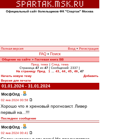
Официальный сайт болельщиков ФК "Спартак" Москва
Полная версия
Вход
•
Регистрация
FAQ
•
Поиск
Общение на сайте
Гостевая книга ВВ
»
Пред. тема
|
След. тема
Страница
47
из
47
[ Сообщений: 2337 ]
На страницу
Пред.
1
...
43
,
44
,
45
,
46
,
47
Начать новую тему
Добавить
Версия для печати
01.01.2024 - 31.01.2024
МосфОлд
-
02 янв 2024 00:58
Хорошо что я хреновый прогнозист. Ливер
первый на...!!!
Последнее сообщение
МосфОлд
-
02 янв 2024 00:41