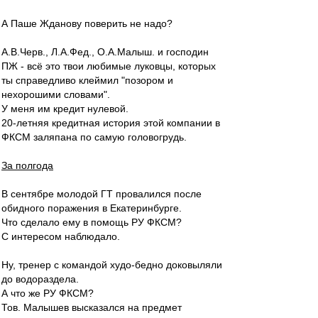
А Паше Жданову поверить не надо?
А.В.Черв., Л.А.Фед., О.А.Малыш. и господин
ПЖ - всё это твои любимые луковцы, которых
ты справедливо клеймил "позором и
нехорошими словами".
У меня им кредит нулевой.
20-летняя кредитная история этой компании в
ФКСМ заляпана по самую головогрудь.
За полгода
В сентябре молодой ГТ провалился после
обидного поражения в Екатеринбурге.
Что сделало ему в помощь РУ ФКСМ?
С интересом наблюдало.
Ну, тренер с командой худо-бедно доковыляли
до водораздела.
А что же РУ ФКСМ?
Тов. Малышев высказался на предмет