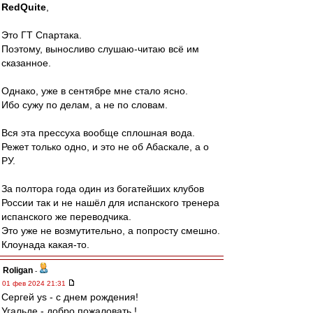
RedQuite
,
Это ГТ Спартака.
Поэтому, выносливо слушаю-читаю всё им
сказанное.
Однако, уже в сентябре мне стало ясно.
Ибо сужу по делам, а не по словам.
Вся эта прессуха вообще сплошная вода.
Режет только одно, и это не об Абаскале, а о
РУ.
За полтора года один из богатейших клубов
России так и не нашёл для испанского тренера
испанского же переводчика.
Это уже не возмутительно, а попросту смешно.
Клоунада какая-то.
Roligan
-
01 фев 2024 21:31
Сергей ys - с днем рождения!
Угальде - добро пожаловать !