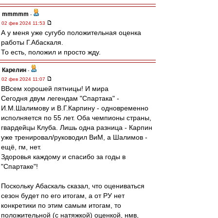
mmmmm
-
02 фев 2024 11:53
А у меня уже сугубо положительная оценка
работы Г.Абаскаля.
То есть, положил и просто жду.
Карелин
-
02 фев 2024 11:07
ВВсем хорошей пятницы! И мира
Сегодня двум легендам "Спартака" -
И.М.Шалимову и В.Г.Карпину - одновременно
исполняется по 55 лет. Оба чемпионы страны,
гвардейцы Клуба. Лишь одна разница - Карпин
уже тренировал/руководил ВиМ, а Шалимов -
ещё, гм, нет.
Здоровья каждому и спасибо за годы в
"Спартаке"!
Поскольку Абаскаль сказал, что оцениваться
сезон будет по его итогам, а от РУ нет
конкретики по этим самым итогам, то
положительной (с натяжкой) оценкой, нмв,