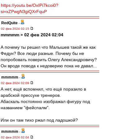
https://youtu.be/OxIPi7kcoi0?
si=xZPwgN3giQXrFquP
RedQuite
-
02 фев 2024 02:15
mmmmm » 02 фев 2024 02:04
А почему ты решил что Малышев такой же как
Федун? Все люди разные. Почему бы не
попробовать поверить Олегу Александровичу?
Он вроде повода к недоверию пока не давал...
mmmmm
-
02 фев 2024 02:09
А нет, ещё вспомнил, что ещё поразило в
арабской прессухе тренеров.
Абаскаль постоянно изображал фигуру под
названием "фейспалм".
Или он там тихо ржал под ладошкой?
mmmmm
-
02 фев 2024 02:04