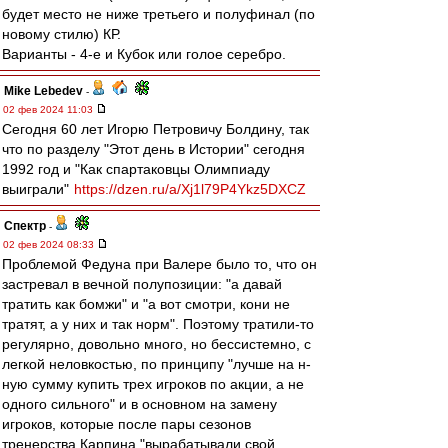
будет место не ниже третьего и полуфинал (по
новому стилю) КР.
Варианты - 4-е и Кубок или голое серебро.
Mike Lebedev
-
02 фев 2024 11:03
Сегодня 60 лет Игорю Петровичу Болдину, так
что по разделу "Этот день в Истории" сегодня
1992 год и "Как спартаковцы Олимпиаду
выиграли"
https://dzen.ru/a/Xj1l79P4Ykz5DXCZ
Спектр
-
02 фев 2024 08:33
Проблемой Федуна при Валере было то, что он
застревал в вечной полупозиции: "а давай
тратить как бомжи" и "а вот смотри, кони не
тратят, а у них и так норм". Поэтому тратили-то
регулярно, довольно много, но бессистемно, с
легкой неловкостью, по принципу "лучше на н-
ную сумму купить трех игроков по акции, а не
одного сильного" и в основном на замену
игроков, которые после пары сезонов
тренерства Карпина "вырабатывали свой