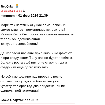
RedQuite
-
01 фев 2024 23:32
mmmmm » 01 фев 2024 21:39
Марк, так нефтяники у нас поменялись! И
самое главное - поменялись приоритеты!
Раньше была беспросветная самоокупаемость,
теперь обнадёживающая
конкурентоспособность!
Да, колбасит нас ещё прилично, и не факт что
и при следующем ТШ у нас не будет проблем.
Болезнь роста ещё никто не отменял, да и
федунизм ещё долго изживать.
Но всё-таки должно нас прорвать после
стольких лет упадка, и бомжи это уже
чувствуют. Через год-два придёт конец их
единоличной гегемонии!
Боже Спартак Храни!!!