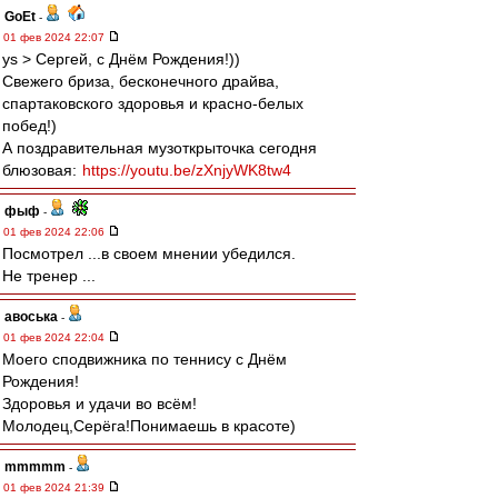
GoEt
-
01 фев 2024 22:07
ys > Сергей, с Днём Рождения!))
Свежего бриза, бесконечного драйва,
спартаковского здоровья и красно-белых
побед!)
А поздравительная музоткрыточка сегодня
блюзовая:
https://youtu.be/zXnjyWK8tw4
фыф
-
01 фев 2024 22:06
Посмотрел ...в своем мнении убедился.
Не тренер ...
авоська
-
01 фев 2024 22:04
Моего сподвижника по теннису с Днём
Рождения!
Здоровья и удачи во всём!
Молодец,Серёга!Понимаешь в красоте)
mmmmm
-
01 фев 2024 21:39