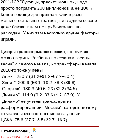
2011/12? "Луковцы, трясите мошной, надо
просто потратить 200 миллионов, а не 100"?
Коней вообще зря приплел. Они в разы
меньше остальных тратили, ни в одном сезоне
даже близко к нам не приближались по
расходам. У них там несколько другие факторы
играли.
Цифры трансфермаркетовские, но, думаю,
можно верить. Разбивка по сезонам "осень-
весна" с самого начала, но трансферы начала
2010-го тоже учтены.
"Анжи": 250.7 (31.2+91.2+67.9+60.4)
"Зенит": 200.9 (56.1+16.2+88.8+39.8)
"Спартак": 130.3 (40.6+23+32.2+34.5)
"Динамо": 114.9 (9.2+33.6+4.2+67.9). У
"Динамо" не учтены трансферы из
расформированной "Москвы", которые почему-
то указаны как состоявшиеся за деньги
ЦСКА: 75.6 (27.7+8.5+22.7+16.7)
Штык-молодец
-
02 фев 2024 08:24