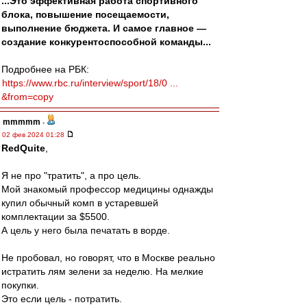
...Это эффективная работа спортивного
блока, повышение посещаемости,
выполнение бюджета. И самое главное —
создание конкурентоспособной команды...
Подробнее на РБК:
https://www.rbc.ru/interview/sport/18/0 ...
&from=copy
mmmmm
-
02 фев 2024 01:28
RedQuite
,
Я не про "тратить", а про цель.
Мой знакомый профессор медицины однажды
купил обычный комп в устаревшей
комплектации за $5500.
А цель у него была печатать в ворде.
Не пробовал, но говорят, что в Москве реально
истратить лям зелени за неделю. На мелкие
покупки.
Это если цель - потратить.