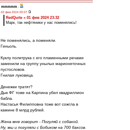
mmmmm
-
02 фев 2024 00:07
RedQuite » 01 фев 2024 23:32
Марк, так нефтяники у нас поменялись!
Не поменялись, а поменяли.
Гиньоль.
Куклу политрука с его пламенными речами
заменили на группу унылых марионеточных
пустословов.
Гнилая луковица.
Денежки тратят?
Дык ФГ тоже на Карпина убил квадриллион
бабла.
Настасья Филипповна тоже вот сожгла в
камине 8 млрд рублей.
Жена мне говорит - Погуляй с собакой.
Ну, мы и погуляли с Бобиком на 700 баксов.