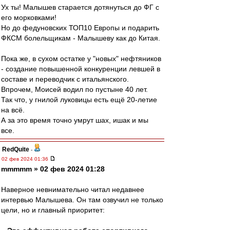
Ух ты! Малышев старается дотянуться до ФГ с
его морковками!
Но до федуновских ТОП10 Европы и подарить
ФКСМ болельщикам - Малышеву как до Китая.
Пока же, в сухом остатке у "новых" нефтяников
- создание повышенной конкуренции левшей в
составе и переводчик с итальянского.
Впрочем, Моисей водил по пустыне 40 лет.
Так что, у гнилой луковицы есть ещё 20-летие
на всё.
А за это время точно умрут шах, ишак и мы
все.
RedQuite
-
02 фев 2024 01:36
mmmmm » 02 фев 2024 01:28
Наверное невнимательно читал недавнее
интервью Малышева. Он там озвучил не только
цели, но и главный приоритет: