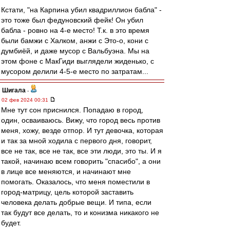
Кстати, "на Карпина убил квадриллион бабла" -
это тоже был федуновский фейк! Он убил
бабла - ровно на 4-е место! Т.к. в это время
были бамжи с Халком, анжи с Это-о, кони с
думбиёй, и даже мусор с Вальбуэна. Мы на
этом фоне с МакГиди выглядели жиденько, с
мусором делили 4-5-е место по затратам...
Шигала
-
02 фев 2024 00:31
Мне тут сон приснился. Попадаю в город,
один, осваиваюсь. Вижу, что город весь против
меня, хожу, везде отпор. И тут девочка, которая
и так за мной ходила с первого дня, говорит,
все не так, все не так, все эти люди, это ты. И я
такой, начинаю всем говорить "спасибо", а они
в лице все меняются, и начинают мне
помогать. Оказалось, что меня поместили в
город-матрицу, цель которой заставить
человека делать добрые вещи. И типа, если
так будут все делать, то и конизма никакого не
будет.