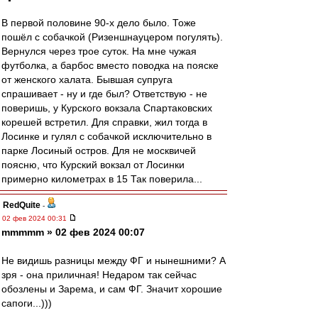
В первой половине 90-х дело было. Тоже
пошёл с собачкой (Ризеншнауцером погулять).
Вернулся через трое суток. На мне чужая
футболка, а барбос вместо поводка на пояске
от женского халата. Бывшая супруга
спрашивает - ну и где был? Ответствую - не
поверишь, у Курского вокзала Спартаковских
корешей встретил. Для справки, жил тогда в
Лосинке и гулял с собачкой исключительно в
парке Лосиный остров. Для не москвичей
поясню, что Курский вокзал от Лосинки
примерно километрах в 15 Так поверила...
RedQuite
-
02 фев 2024 00:31
mmmmm » 02 фев 2024 00:07
Не видишь разницы между ФГ и нынешними? А
зря - она приличная! Недаром так сейчас
обозлены и Зарема, и сам ФГ. Значит хорошие
сапоги...)))