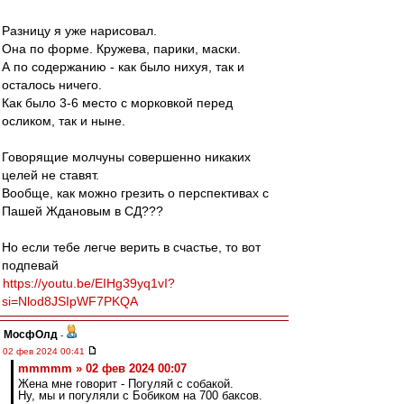
Разницу я уже нарисовал.
Она по форме. Кружева, парики, маски.
А по содержанию - как было нихуя, так и
осталось ничего.
Как было 3-6 место с морковкой перед
осликом, так и ныне.
Говорящие молчуны совершенно никаких
целей не ставят.
Вообще, как можно грезить о перспективах с
Пашей Ждановым в СД???
Но если тебе легче верить в счастье, то вот
подпевай
https://youtu.be/EIHg39yq1vI?
si=Nlod8JSIpWF7PKQA
МосфОлд
-
02 фев 2024 00:41
mmmmm » 02 фев 2024 00:07
Жена мне говорит - Погуляй с собакой.
Ну, мы и погуляли с Бобиком на 700 баксов.