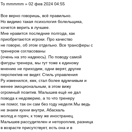
To mmmmm » 02 фев 2024 04:55
Все верно говоришь, всё правильно.
Но видимо такая психология болельщика,
хочется верить в лучшее.
Мне нравится последние полгода, как
приобретаются игроки. Про качество
не говорю, об этом отдельно. Все трансферы с
тренером согласованы
(очень на это надеюсь). По поводу самой
фигуры тренера, мы тут тоже к единому
мнению не приходим, одни верят, другие
перспектив не видят. Стиль управления
Ру изменился, кмк, стал более вдумчивым и
менее эмоциональным, в этом вижу
огромный позитив. Малышев ещё не дал
повода к недоверию, а то что тренеру
не помог, так он сам без году неделя.Мы ведь
не знаем кухни внутри, Абаскаль
молод и горяч, к тому же иностранец.
Малышев рассудителен и нетороплив, разница
в возрасте присутствует, есть она и в