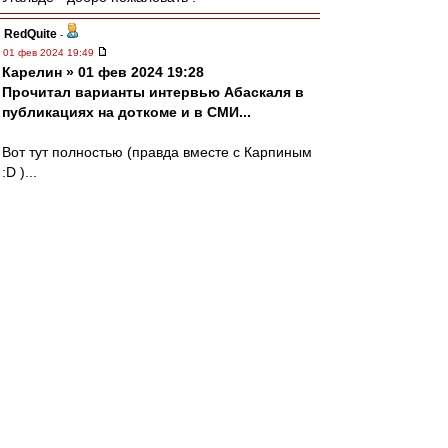
RedQuite
-
01 фев 2024 19:49
Карелин » 01 фев 2024 19:28
Прочитал варианты интервью Абаскаля в
публикациях на доткоме и в СМИ...
Вот тут полностью (правда вместе с Карпиным
:D )...
https://www.youtube.com/watch?v=VQs5RdHztoE
mmmmm
-
01 фев 2024 19:48
Главное - удовство.
Так ещё в польском журнале про мебель было
сказано (июль 1979).
slava1
-
01 фев 2024 19:44
Главное Вариативность.
Джикии держать вес и верить!
Сергея ys c Днём Рождения.