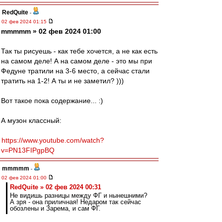
RedQuite
-
02 фев 2024 01:15
mmmmm » 02 фев 2024 01:00
Так ты рисуешь - как тебе хочется, а не как есть
на самом деле! А на самом деле - это мы при
Федуне тратили на 3-6 место, а сейчас стали
тратить на 1-2! А ты и не заметил? )))
Вот такое пока содержание... :)
А музон классный:
https://www.youtube.com/watch?
v=PN13FIPgpBQ
mmmmm
-
02 фев 2024 01:00
RedQuite » 02 фев 2024 00:31
Не видишь разницы между ФГ и нынешними?
А зря - она приличная! Недаром так сейчас
обозлены и Зарема, и сам ФГ.