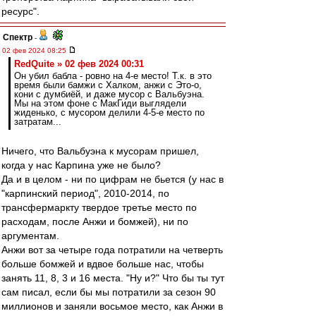
ресурс".
Спектр
-
02 фев 2024 08:25
RedQuite » 02 фев 2024 00:31
Он убил бабла - ровно на 4-е место! Т.к. в это
время были бамжи с Халком, анжи с Это-о,
кони с думбиёй, и даже мусор с Вальбуэна.
Мы на этом фоне с МакГиди выглядели
жиденько, с мусором делили 4-5-е место по
затратам...
Ничего, что Вальбуэна к мусорам пришел,
когда у нас Карпина уже не было?
Да и в целом - ни по цифрам не бьется (у нас в
"карпинский период", 2010-2014, по
трансфермаркту твердое третье место по
расходам, после Анжи и бомжей), ни по
аргументам.
Анжи вот за четыре года потратили на четверть
больше бомжей и вдвое больше нас, чтобы
занять 11, 8, 3 и 16 места. "Ну и?" Что бы ты тут
сам писал, если бы мы потратили за сезон 90
миллионов и заняли восьмое место, как Анжи в