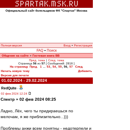
Официальный сайт болельщиков ФК "Спартак" Москва
Полная версия
Вход
•
Регистрация
FAQ
•
Поиск
Общение на сайте
Гостевая книга ВВ
»
Пред. тема
|
След. тема
Страница
56
из
57
[ Сообщений: 2816 ]
На страницу
Пред.
1
...
53
,
54
,
55
,
56
,
57
След.
Начать новую тему
Добавить
Версия для печати
01.02.2024 - 29.02.2024
RedQuite
-
02 фев 2024 12:24
Спектр » 02 фев 2024 08:25
Ладно, Лёх, чего ты придираешься по
мелочам, я же приблизительно...)))
Проблемы анжи всем понятны - недотерпели и