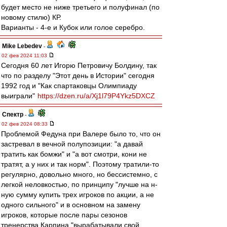
будет место не ниже третьего и полуфинал (по
новому стилю) КР.
Варианты - 4-е и Кубок или голое серебро.
Mike Lebedev
-
02 фев 2024 11:03
Сегодня 60 лет Игорю Петровичу Болдину, так
что по разделу "Этот день в Истории" сегодня
1992 год и "Как спартаковцы Олимпиаду
выиграли"
https://dzen.ru/a/Xj1l79P4Ykz5DXCZ
Спектр
-
02 фев 2024 08:33
Проблемой Федуна при Валере было то, что он
застревал в вечной полупозиции: "а давай
тратить как бомжи" и "а вот смотри, кони не
тратят, а у них и так норм". Поэтому тратили-то
регулярно, довольно много, но бессистемно, с
легкой неловкостью, по принципу "лучше на н-
ную сумму купить трех игроков по акции, а не
одного сильного" и в основном на замену
игроков, которые после пары сезонов
тренерства Карпина "вырабатывали свой