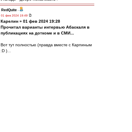
RedQuite
-
01 фев 2024 19:49
Карелин » 01 фев 2024 19:28
Прочитал варианты интервью Абаскаля в
публикациях на доткоме и в СМИ...
Вот тут полностью (правда вместе с Карпиным
:D )...
https://www.youtube.com/watch?v=VQs5RdHztoE
mmmmm
-
01 фев 2024 19:48
Главное - удовство.
Так ещё в польском журнале про мебель было
сказано (июль 1979).
slava1
-
01 фев 2024 19:44
Главное Вариативность.
Джикии держать вес и верить!
Сергея ys c Днём Рождения.