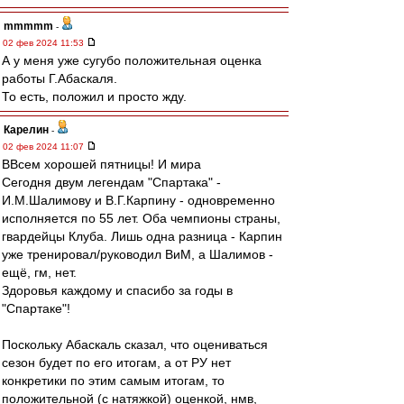
mmmmm
-
02 фев 2024 11:53
А у меня уже сугубо положительная оценка
работы Г.Абаскаля.
То есть, положил и просто жду.
Карелин
-
02 фев 2024 11:07
ВВсем хорошей пятницы! И мира
Сегодня двум легендам "Спартака" -
И.М.Шалимову и В.Г.Карпину - одновременно
исполняется по 55 лет. Оба чемпионы страны,
гвардейцы Клуба. Лишь одна разница - Карпин
уже тренировал/руководил ВиМ, а Шалимов -
ещё, гм, нет.
Здоровья каждому и спасибо за годы в
"Спартаке"!
Поскольку Абаскаль сказал, что оцениваться
сезон будет по его итогам, а от РУ нет
конкретики по этим самым итогам, то
положительной (с натяжкой) оценкой, нмв,