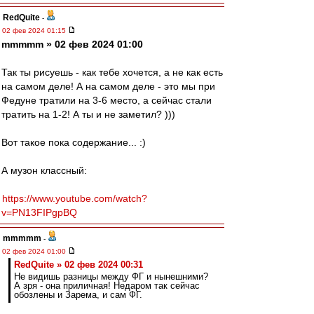
RedQuite
-
02 фев 2024 01:15
mmmmm » 02 фев 2024 01:00
Так ты рисуешь - как тебе хочется, а не как есть
на самом деле! А на самом деле - это мы при
Федуне тратили на 3-6 место, а сейчас стали
тратить на 1-2! А ты и не заметил? )))
Вот такое пока содержание... :)
А музон классный:
https://www.youtube.com/watch?
v=PN13FIPgpBQ
mmmmm
-
02 фев 2024 01:00
RedQuite » 02 фев 2024 00:31
Не видишь разницы между ФГ и нынешними?
А зря - она приличная! Недаром так сейчас
обозлены и Зарема, и сам ФГ.