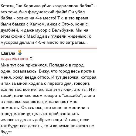
Кстати, "на Карпина убил квадриллион бабла" -
это тоже был федуновский фейк! Он убил
бабла - ровно на 4-е место! Т.к. в это время
были бамжи с Халком, анжи с Это-о, кони с
думбиёй, и даже мусор с Вальбуэна. Мы на
этом фоне с МакГиди выглядели жиденько, с
мусором делили 4-5-е место по затратам...
Шигала
-
02 фев 2024 00:31
Мне тут сон приснился. Попадаю в город,
один, осваиваюсь. Вижу, что город весь против
меня, хожу, везде отпор. И тут девочка, которая
и так за мной ходила с первого дня, говорит,
все не так, все не так, все эти люди, это ты. И я
такой, начинаю всем говорить "спасибо", а они
в лице все меняются, и начинают мне
помогать. Оказалось, что меня поместили в
город-матрицу, цель которой заставить
человека делать добрые вещи. И типа, если
так будут все делать, то и конизма никакого не
будет.