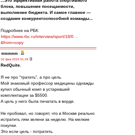
...Это эффективная работа спортивного
блока, повышение посещаемости,
выполнение бюджета. И самое главное —
создание конкурентоспособной команды...
Подробнее на РБК:
https://www.rbc.ru/interview/sport/18/0 ...
&from=copy
mmmmm
-
02 фев 2024 01:28
RedQuite
,
Я не про "тратить", а про цель.
Мой знакомый профессор медицины однажды
купил обычный комп в устаревшей
комплектации за $5500.
А цель у него была печатать в ворде.
Не пробовал, но говорят, что в Москве реально
истратить лям зелени за неделю. На мелкие
покупки.
Это если цель - потратить.