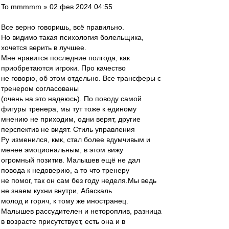
To mmmmm » 02 фев 2024 04:55
Все верно говоришь, всё правильно.
Но видимо такая психология болельщика,
хочется верить в лучшее.
Мне нравится последние полгода, как
приобретаются игроки. Про качество
не говорю, об этом отдельно. Все трансферы с
тренером согласованы
(очень на это надеюсь). По поводу самой
фигуры тренера, мы тут тоже к единому
мнению не приходим, одни верят, другие
перспектив не видят. Стиль управления
Ру изменился, кмк, стал более вдумчивым и
менее эмоциональным, в этом вижу
огромный позитив. Малышев ещё не дал
повода к недоверию, а то что тренеру
не помог, так он сам без году неделя.Мы ведь
не знаем кухни внутри, Абаскаль
молод и горяч, к тому же иностранец.
Малышев рассудителен и нетороплив, разница
в возрасте присутствует, есть она и в