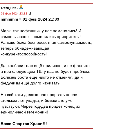
RedQuite
-
01 фев 2024 23:32
mmmmm » 01 фев 2024 21:39
Марк, так нефтяники у нас поменялись! И
самое главное - поменялись приоритеты!
Раньше была беспросветная самоокупаемость,
теперь обнадёживающая
конкурентоспособность!
Да, колбасит нас ещё прилично, и не факт что
и при следующем ТШ у нас не будет проблем.
Болезнь роста ещё никто не отменял, да и
федунизм ещё долго изживать.
Но всё-таки должно нас прорвать после
стольких лет упадка, и бомжи это уже
чувствуют. Через год-два придёт конец их
единоличной гегемонии!
Боже Спартак Храни!!!