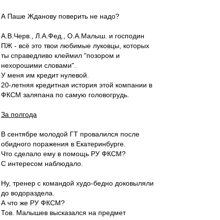
А Паше Жданову поверить не надо?
А.В.Черв., Л.А.Фед., О.А.Малыш. и господин
ПЖ - всё это твои любимые луковцы, которых
ты справедливо клеймил "позором и
нехорошими словами".
У меня им кредит нулевой.
20-летняя кредитная история этой компании в
ФКСМ заляпана по самую головогрудь.
За полгода
В сентябре молодой ГТ провалился после
обидного поражения в Екатеринбурге.
Что сделало ему в помощь РУ ФКСМ?
С интересом наблюдало.
Ну, тренер с командой худо-бедно доковыляли
до водораздела.
А что же РУ ФКСМ?
Тов. Малышев высказался на предмет