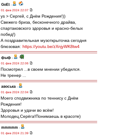
GoEt
-
01 фев 2024 22:07
ys > Сергей, с Днём Рождения!))
Свежего бриза, бесконечного драйва,
спартаковского здоровья и красно-белых
побед!)
А поздравительная музоткрыточка сегодня
блюзовая:
https://youtu.be/zXnjyWK8tw4
фыф
-
01 фев 2024 22:06
Посмотрел ...в своем мнении убедился.
Не тренер ...
авоська
-
01 фев 2024 22:04
Моего сподвижника по теннису с Днём
Рождения!
Здоровья и удачи во всём!
Молодец,Серёга!Понимаешь в красоте)
mmmmm
-
01 фев 2024 21:39