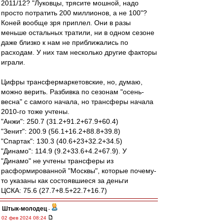
2011/12? "Луковцы, трясите мошной, надо
просто потратить 200 миллионов, а не 100"?
Коней вообще зря приплел. Они в разы
меньше остальных тратили, ни в одном сезоне
даже близко к нам не приближались по
расходам. У них там несколько другие факторы
играли.
Цифры трансфермаркетовские, но, думаю,
можно верить. Разбивка по сезонам "осень-
весна" с самого начала, но трансферы начала
2010-го тоже учтены.
"Анжи": 250.7 (31.2+91.2+67.9+60.4)
"Зенит": 200.9 (56.1+16.2+88.8+39.8)
"Спартак": 130.3 (40.6+23+32.2+34.5)
"Динамо": 114.9 (9.2+33.6+4.2+67.9). У
"Динамо" не учтены трансферы из
расформированной "Москвы", которые почему-
то указаны как состоявшиеся за деньги
ЦСКА: 75.6 (27.7+8.5+22.7+16.7)
Штык-молодец
-
02 фев 2024 08:24