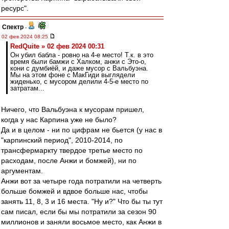
ресурс".
Спектр
-
02 фев 2024 08:25
RedQuite » 02 фев 2024 00:31
Он убил бабла - ровно на 4-е место! Т.к. в это
время были бамжи с Халком, анжи с Это-о,
кони с думбиёй, и даже мусор с Вальбуэна.
Мы на этом фоне с МакГиди выглядели
жиденько, с мусором делили 4-5-е место по
затратам...
Ничего, что Вальбуэна к мусорам пришел,
когда у нас Карпина уже не было?
Да и в целом - ни по цифрам не бьется (у нас в
"карпинский период", 2010-2014, по
трансфермаркту твердое третье место по
расходам, после Анжи и бомжей), ни по
аргументам.
Анжи вот за четыре года потратили на четверть
больше бомжей и вдвое больше нас, чтобы
занять 11, 8, 3 и 16 места. "Ну и?" Что бы ты тут
сам писал, если бы мы потратили за сезон 90
миллионов и заняли восьмое место, как Анжи в