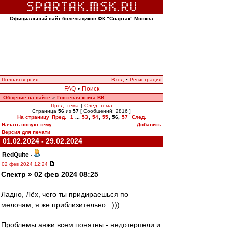
Официальный сайт болельщиков ФК "Спартак" Москва
Полная версия
Вход
•
Регистрация
FAQ
•
Поиск
Общение на сайте
Гостевая книга ВВ
»
Пред. тема
|
След. тема
Страница
56
из
57
[ Сообщений: 2816 ]
На страницу
Пред.
1
...
53
,
54
,
55
,
56
,
57
След.
Начать новую тему
Добавить
Версия для печати
01.02.2024 - 29.02.2024
RedQuite
-
02 фев 2024 12:24
Спектр » 02 фев 2024 08:25
Ладно, Лёх, чего ты придираешься по
мелочам, я же приблизительно...)))
Проблемы анжи всем понятны - недотерпели и