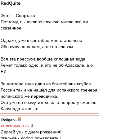
RedQuite
,
Это ГТ Спартака.
Поэтому, выносливо слушаю-читаю всё им
сказанное.
Однако, уже в сентябре мне стало ясно.
Ибо сужу по делам, а не по словам.
Вся эта прессуха вообще сплошная вода.
Режет только одно, и это не об Абаскале, а о
РУ.
За полтора года один из богатейших клубов
России так и не нашёл для испанского тренера
испанского же переводчика.
Это уже не возмутительно, а попросту смешно.
Клоунада какая-то.
Roligan
-
01 фев 2024 21:31
Сергей ys - с днем рождения!
Угальде - добро пожаловать !