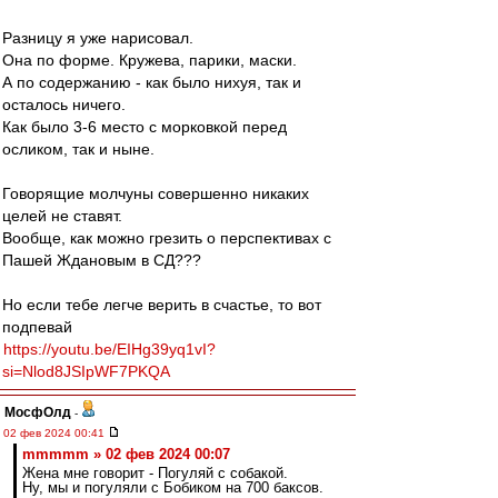
Разницу я уже нарисовал.
Она по форме. Кружева, парики, маски.
А по содержанию - как было нихуя, так и
осталось ничего.
Как было 3-6 место с морковкой перед
осликом, так и ныне.
Говорящие молчуны совершенно никаких
целей не ставят.
Вообще, как можно грезить о перспективах с
Пашей Ждановым в СД???
Но если тебе легче верить в счастье, то вот
подпевай
https://youtu.be/EIHg39yq1vI?
si=Nlod8JSIpWF7PKQA
МосфОлд
-
02 фев 2024 00:41
mmmmm » 02 фев 2024 00:07
Жена мне говорит - Погуляй с собакой.
Ну, мы и погуляли с Бобиком на 700 баксов.