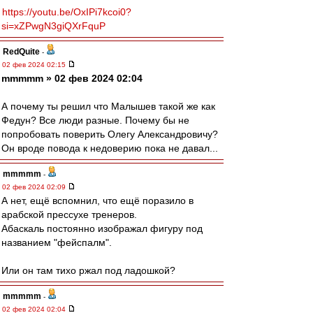
https://youtu.be/OxIPi7kcoi0?
si=xZPwgN3giQXrFquP
RedQuite
-
02 фев 2024 02:15
mmmmm » 02 фев 2024 02:04
А почему ты решил что Малышев такой же как
Федун? Все люди разные. Почему бы не
попробовать поверить Олегу Александровичу?
Он вроде повода к недоверию пока не давал...
mmmmm
-
02 фев 2024 02:09
А нет, ещё вспомнил, что ещё поразило в
арабской прессухе тренеров.
Абаскаль постоянно изображал фигуру под
названием "фейспалм".
Или он там тихо ржал под ладошкой?
mmmmm
-
02 фев 2024 02:04