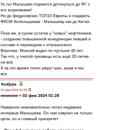
Ух ты! Малышев старается дотянуться до ФГ с
его морковками!
Но до федуновских ТОП10 Европы и подарить
ФКСМ болельщикам - Малышеву как до Китая.
Пока же, в сухом остатке у "новых" нефтяников
- создание повышенной конкуренции левшей в
составе и переводчик с итальянского.
Впрочем, Моисей водил по пустыне 40 лет.
Так что, у гнилой луковицы есть ещё 20-летие
на всё.
А за это время точно умрут шах, ишак и мы
все.
RedQuite
-
02 фев 2024 01:36
mmmmm » 02 фев 2024 01:28
Наверное невнимательно читал недавнее
интервью Малышева. Он там озвучил не только
цели, но и главный приоритет: