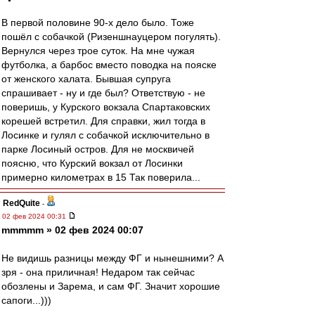
В первой половине 90-х дело было. Тоже
пошёл с собачкой (Ризеншнауцером погулять).
Вернулся через трое суток. На мне чужая
футболка, а барбос вместо поводка на пояске
от женского халата. Бывшая супруга
спрашивает - ну и где был? Ответствую - не
поверишь, у Курского вокзала Спартаковских
корешей встретил. Для справки, жил тогда в
Лосинке и гулял с собачкой исключительно в
парке Лосиный остров. Для не москвичей
поясню, что Курский вокзал от Лосинки
примерно километрах в 15 Так поверила...
RedQuite
-
02 фев 2024 00:31
mmmmm » 02 фев 2024 00:07
Не видишь разницы между ФГ и нынешними? А
зря - она приличная! Недаром так сейчас
обозлены и Зарема, и сам ФГ. Значит хорошие
сапоги...)))