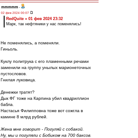
mmmmm
-
02 фев 2024 00:07
RedQuite » 01 фев 2024 23:32
Марк, так нефтяники у нас поменялись!
Не поменялись, а поменяли.
Гиньоль.
Куклу политрука с его пламенными речами
заменили на группу унылых марионеточных
пустословов.
Гнилая луковица.
Денежки тратят?
Дык ФГ тоже на Карпина убил квадриллион
бабла.
Настасья Филипповна тоже вот сожгла в
камине 8 млрд рублей.
Жена мне говорит - Погуляй с собакой.
Ну, мы и погуляли с Бобиком на 700 баксов.