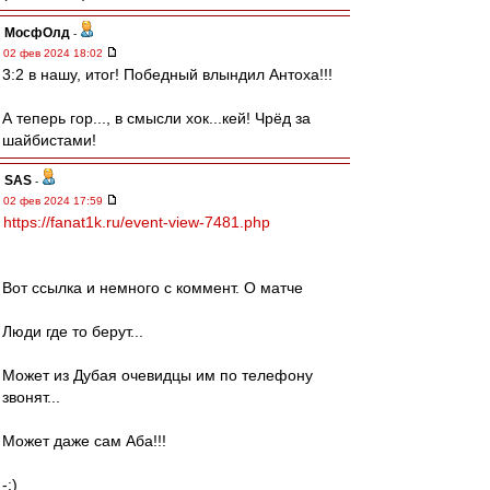
МосфОлд
-
02 фев 2024 18:02
3:2 в нашу, итог! Победный влындил Антоха!!!
А теперь гор..., в смысли хок...кей! Чрёд за
шайбистами!
SAS
-
02 фев 2024 17:59
https://fanat1k.ru/event-view-7481.php
Вот ссылка и немного с коммент. О матче
Люди где то берут...
Может из Дубая очевидцы им по телефону
звонят...
Может даже сам Аба!!!
-:)