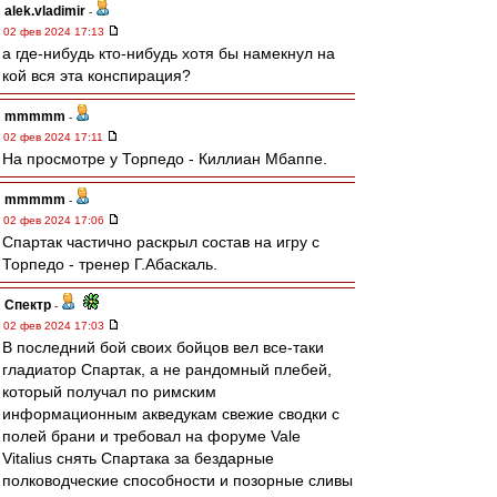
alek.vladimir
-
02 фев 2024 17:13
а где-нибудь кто-нибудь хотя бы намекнул на
кой вся эта конспирация?
mmmmm
-
02 фев 2024 17:11
На просмотре у Торпедо - Киллиан Мбаппе.
mmmmm
-
02 фев 2024 17:06
Спартак частично раскрыл состав на игру с
Торпедо - тренер Г.Абаскаль.
Спектр
-
02 фев 2024 17:03
В последний бой своих бойцов вел все-таки
гладиатор Спартак, а не рандомный плебей,
который получал по римским
информационным акведукам свежие сводки с
полей брани и требовал на форуме Vale
Vitalius снять Спартака за бездарные
полководческие способности и позорные сливы