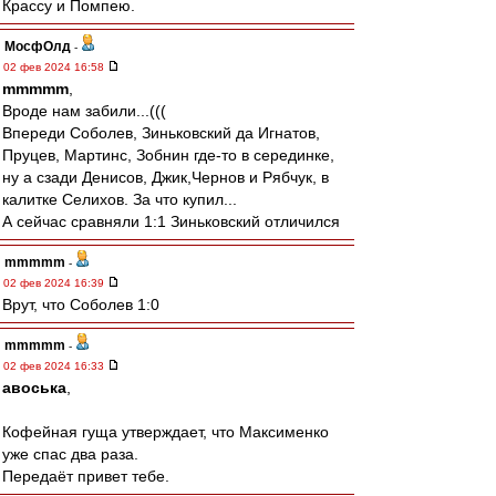
Крассу и Помпею.
МосфОлд
-
02 фев 2024 16:58
mmmmm
,
Вроде нам забили...(((
Впереди Соболев, Зиньковский да Игнатов,
Пруцев, Мартинс, Зобнин где-то в серединке,
ну а сзади Денисов, Джик,Чернов и Рябчук, в
калитке Селихов. За что купил...
А сейчас сравняли 1:1 Зиньковский отличился
mmmmm
-
02 фев 2024 16:39
Врут, что Соболев 1:0
mmmmm
-
02 фев 2024 16:33
авоська
,
Кофейная гуща утверждает, что Максименко
уже спас два раза.
Передаёт привет тебе.