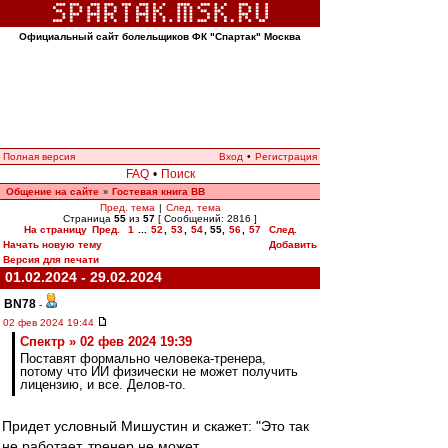
Официальный сайт болельщиков ФК "Спартак" Москва
Полная версия
Вход
•
Регистрация
FAQ
•
Поиск
Общение на сайте
Гостевая книга ВВ
»
Пред. тема
|
След. тема
Страница
55
из
57
[ Сообщений: 2816 ]
На страницу
Пред.
1
...
52
,
53
,
54
,
55
,
56
,
57
След.
Начать новую тему
Добавить
Версия для печати
01.02.2024 - 29.02.2024
BN78
-
02 фев 2024 19:44
Спектр » 02 фев 2024 19:39
Поставят формально человека-тренера,
потому что ИИ физически не может получить
лицензию, и все. Делов-то.
Придет условный Мишустин и скажет: "Это так
не работает, тренер не может