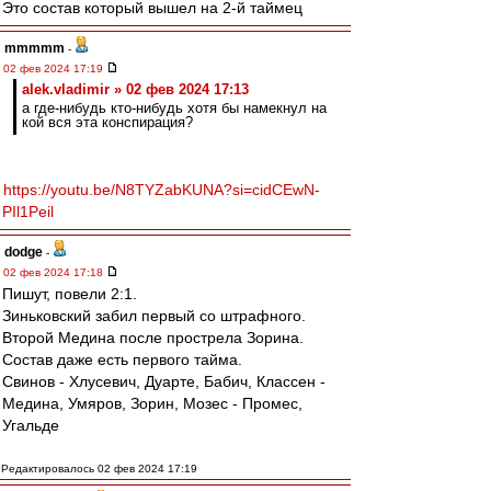
Это состав который вышел на 2-й таймец
mmmmm
-
02 фев 2024 17:19
alek.vladimir » 02 фев 2024 17:13
а где-нибудь кто-нибудь хотя бы намекнул на
кой вся эта конспирация?
https://youtu.be/N8TYZabKUNA?si=cidCEwN-
PIl1Peil
dodge
-
02 фев 2024 17:18
Пишут, повели 2:1.
Зиньковский забил первый со штрафного.
Второй Медина после прострела Зорина.
Состав даже есть первого тайма.
Свинов - Хлусевич, Дуарте, Бабич, Классен -
Медина, Умяров, Зорин, Мозес - Промес,
Угальде
Редактировалось 02 фев 2024 17:19