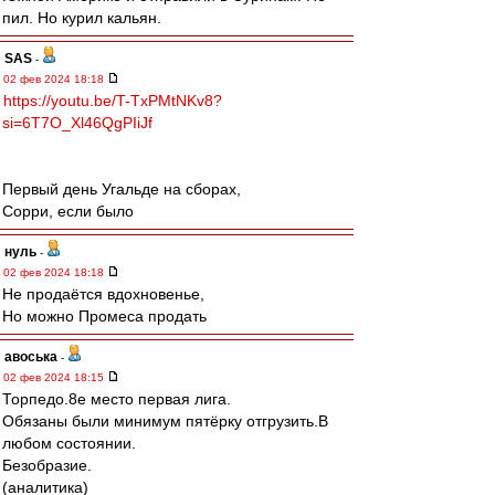
пил. Но курил кальян.
SAS
-
02 фев 2024 18:18
https://youtu.be/T-TxPMtNKv8?
si=6T7O_Xl46QgPIiJf
Первый день Угальде на сборах,
Сорри, если было
нуль
-
02 фев 2024 18:18
Не продаётся вдохновенье,
Но можно Промеса продать
авоська
-
02 фев 2024 18:15
Торпедо.8е место первая лига.
Обязаны были минимум пятёрку отгрузить.В
любом состоянии.
Безобразие.
(аналитика)