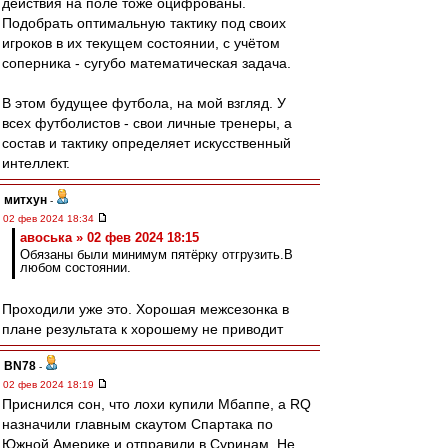
действия на поле тоже оцифрованы.
Подобрать оптимальную тактику под своих
игроков в их текущем состоянии, с учётом
соперника - сугубо математическая задача.
В этом будущее футбола, на мой взгляд. У
всех футболистов - свои личные тренеры, а
состав и тактику определяет искусственный
интеллект.
митхун
-
02 фев 2024 18:34
авоська » 02 фев 2024 18:15
Обязаны были минимум пятёрку отгрузить.В
любом состоянии.
Проходили уже это. Хорошая межсезонка в
плане результата к хорошему не приводит
BN78
-
02 фев 2024 18:19
Приснился сон, что лохи купили Мбаппе, а RQ
назначили главным скаутом Спартака по
Южной Америке и отправили в Суринам. Не