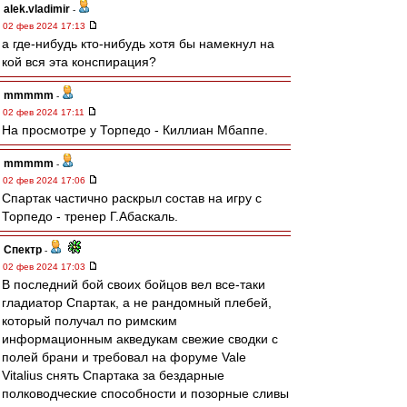
alek.vladimir
-
02 фев 2024 17:13
а где-нибудь кто-нибудь хотя бы намекнул на
кой вся эта конспирация?
mmmmm
-
02 фев 2024 17:11
На просмотре у Торпедо - Киллиан Мбаппе.
mmmmm
-
02 фев 2024 17:06
Спартак частично раскрыл состав на игру с
Торпедо - тренер Г.Абаскаль.
Спектр
-
02 фев 2024 17:03
В последний бой своих бойцов вел все-таки
гладиатор Спартак, а не рандомный плебей,
который получал по римским
информационным акведукам свежие сводки с
полей брани и требовал на форуме Vale
Vitalius снять Спартака за бездарные
полководческие способности и позорные сливы