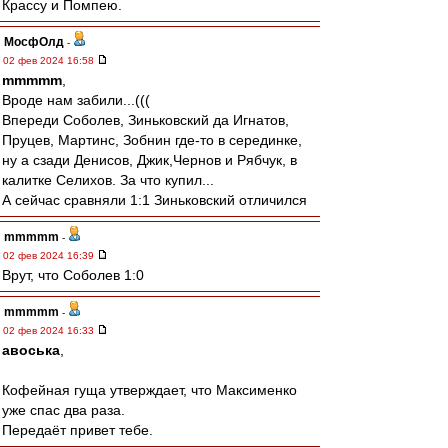
Крассу и Помпею.
МосфОлд
-
02 фев 2024 16:58
mmmmm
,
Вроде нам забили...(((
Впереди Соболев, Зиньковский да Игнатов,
Пруцев, Мартинс, Зобнин где-то в серединке,
ну а сзади Денисов, Джик,Чернов и Рябчук, в
калитке Селихов. За что купил...
А сейчас сравняли 1:1 Зиньковский отличился
mmmmm
-
02 фев 2024 16:39
Врут, что Соболев 1:0
mmmmm
-
02 фев 2024 16:33
авоська
,
Кофейная гуща утверждает, что Максименко
уже спас два раза.
Передаёт привет тебе.