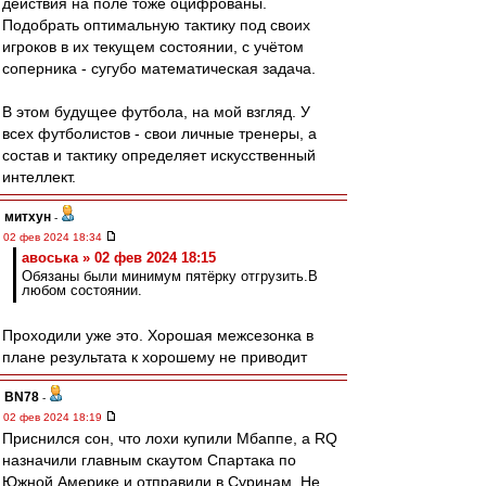
действия на поле тоже оцифрованы.
Подобрать оптимальную тактику под своих
игроков в их текущем состоянии, с учётом
соперника - сугубо математическая задача.
В этом будущее футбола, на мой взгляд. У
всех футболистов - свои личные тренеры, а
состав и тактику определяет искусственный
интеллект.
митхун
-
02 фев 2024 18:34
авоська » 02 фев 2024 18:15
Обязаны были минимум пятёрку отгрузить.В
любом состоянии.
Проходили уже это. Хорошая межсезонка в
плане результата к хорошему не приводит
BN78
-
02 фев 2024 18:19
Приснился сон, что лохи купили Мбаппе, а RQ
назначили главным скаутом Спартака по
Южной Америке и отправили в Суринам. Не