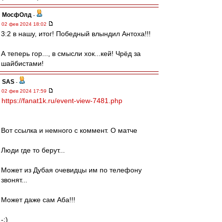
МосфОлд
-
02 фев 2024 18:02
3:2 в нашу, итог! Победный влындил Антоха!!!
А теперь гор..., в смысли хок...кей! Чрёд за
шайбистами!
SAS
-
02 фев 2024 17:59
https://fanat1k.ru/event-view-7481.php
Вот ссылка и немного с коммент. О матче
Люди где то берут...
Может из Дубая очевидцы им по телефону
звонят...
Может даже сам Аба!!!
-:)