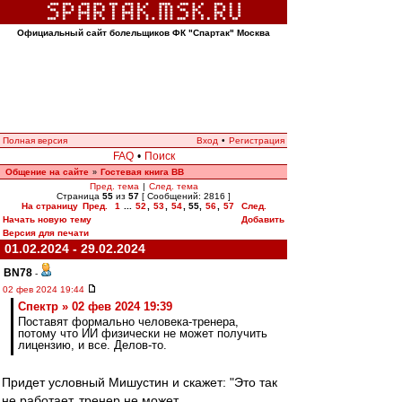
Официальный сайт болельщиков ФК "Спартак" Москва
Полная версия
Вход
•
Регистрация
FAQ
•
Поиск
Общение на сайте
Гостевая книга ВВ
»
Пред. тема
|
След. тема
Страница
55
из
57
[ Сообщений: 2816 ]
На страницу
Пред.
1
...
52
,
53
,
54
,
55
,
56
,
57
След.
Начать новую тему
Добавить
Версия для печати
01.02.2024 - 29.02.2024
BN78
-
02 фев 2024 19:44
Спектр » 02 фев 2024 19:39
Поставят формально человека-тренера,
потому что ИИ физически не может получить
лицензию, и все. Делов-то.
Придет условный Мишустин и скажет: "Это так
не работает, тренер не может