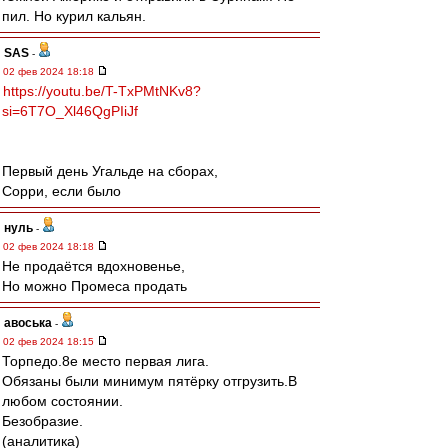
пил. Но курил кальян.
SAS
-
02 фев 2024 18:18
https://youtu.be/T-TxPMtNKv8?
si=6T7O_Xl46QgPIiJf
Первый день Угальде на сборах,
Сорри, если было
нуль
-
02 фев 2024 18:18
Не продаётся вдохновенье,
Но можно Промеса продать
авоська
-
02 фев 2024 18:15
Торпедо.8е место первая лига.
Обязаны были минимум пятёрку отгрузить.В
любом состоянии.
Безобразие.
(аналитика)