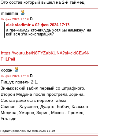
Это состав который вышел на 2-й таймец
mmmmm
-
02 фев 2024 17:19
alek.vladimir » 02 фев 2024 17:13
а где-нибудь кто-нибудь хотя бы намекнул на
кой вся эта конспирация?
https://youtu.be/N8TYZabKUNA?si=cidCEwN-
PIl1Peil
dodge
-
02 фев 2024 17:18
Пишут, повели 2:1.
Зиньковский забил первый со штрафного.
Второй Медина после прострела Зорина.
Состав даже есть первого тайма.
Свинов - Хлусевич, Дуарте, Бабич, Классен -
Медина, Умяров, Зорин, Мозес - Промес,
Угальде
Редактировалось 02 фев 2024 17:19