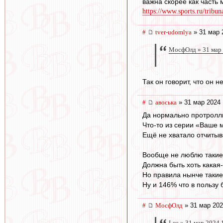
важна скорее как часть 
https://www.sports.ru/tribun
#
tver-udomlya
» 31 мар 
МосфОлд » 31 мар 
Так он говорит, что он 
#
авоська
» 31 мар 2024 
Да нормально протролл
Что-то из серии «Ваше 
Ещё не хватало отчиты
Вообще не люблю такие
Должна быть хоть какая-
Но правила нынче такие
Ну и 146% что в пользу
#
МосфОлд
» 31 мар 202
Los » 31 мар 2024 