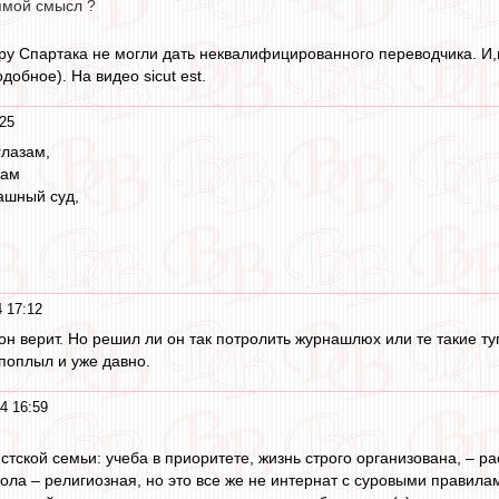
рямой смысл ?
еру Спартака не могли дать неквалифицированного переводчика. И,п
добное). На видео sicut est.
25
глазам,
сам
рашный суд,
 17:12
он верит. Но решил ли он так потролить журнашлюх или те такие т
 поплыл и уже давно.
4 16:59
стской семьи: учеба в приоритете, жизнь строго организована, – 
ола – религиозная, но это все же не интернат с суровыми правил