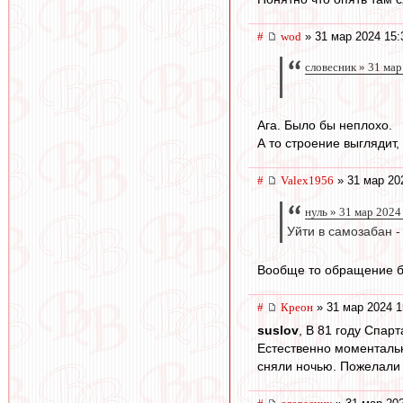
#
wod
» 31 мар 2024 15:
словесник » 31 мар
Ага. Было бы неплохо.
А то строение выглядит,
#
Valex1956
» 31 мар 20
нуль » 31 мар 2024
Уйти в самозабан 
Вообще то обращение бы
#
Креон
» 31 мар 2024 1
suslov
, В 81 году Спар
Естественно моментальн
сняли ночью. Пожелали н