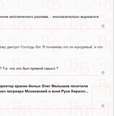
ином католического разлива, - иносказательно выразился.
ему диктует Господь бог. Я понимаю,что он юродивый, и что
? Т.е. что это был прямой смысл ?
иректор красно-белых Олег Малышев посетили
ил патриарх Московский и всея Руси Кирилл...