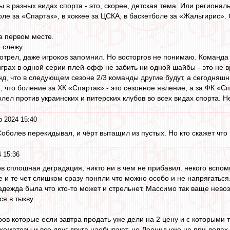
 в разных видах спорта - это, скорее, детская тема. Или региональ
оле за «Спартак», в хоккее за ЦСКА, в баскетболе за «Жальгирис».
а первом месте.
 слежу.
мотрел, даже игроков запомнил. Но восторгов не понимаю. Команда
 играх в одной серии плей-офф не забить ни одной шайбы - это не 
нд, что в следующем сезоне 2/3 команды другие будут, а сегодняшн
, что боление за ХК «Спартак» - это сезонное явление, а за ФК «Сп
олел против украинских и питерских клубов во всех видах спорта. Н
р 2024 15:40
оболев перекидывал, и чёрт вытащил из пустых. Но кто скажет что 
 15:36
ов сплошная деградация, никто ни в чем не прибавил. некого вспом
 и те чет слишком сразу поняли что можно особо и не напрягаться
дежда была что кто-то может и стрельнет. Массимо так ваще нево
я в тыкву.
ров которые если завтра продать уже дели на 2 цену и с которыми 
хематозы и все друг друга наебывают, но Леонид уже не при делах 