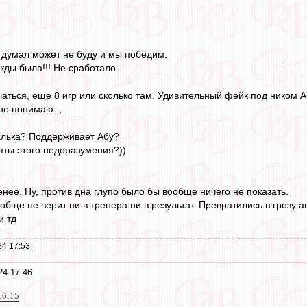
, думал может не буду и мы победим.
жды была!!! Не сработало..
аться, еще 8 игр или сколько там. Удивительный фейк под ником Аб
не понимаю..,
алька? Поддерживает Абу?
пты этого недоразумения?))
енее. Ну, против дна глупо было бы вообще ничего не показать.
обще не верит ни в тренера ни в результат. Превратились в грозу а
и тд
24 17:53
24 17:46
16:15