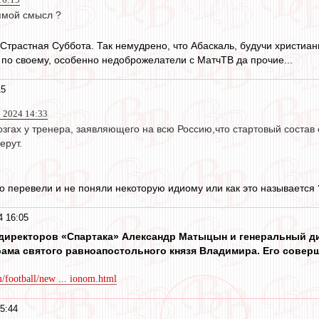
рямой смысл ?
 Страстная Суббота. Так немудрено, что Абаскаль, будучи христиан
 по своему, особенно недоброжелатели с МатчТВ да прочие...
15
р 2024 14:33
згах у тренера, заявляющего на всю Россию,что стартовый состав 
ерут.
о перевели и не поняли некоторую идиому или как это называется 
4 16:05
 директоров «Спартака» Александр Матыцын и генеральный д
ама святого равноапостольного князя Владимира. Его соверш
/football/new ... ionom.html
5:44