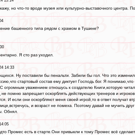
4 15:14
скажу, но что-то вроде музея или культурно-выставочного центра. П
04
ужение башенного типа рядом с храмом в Тушине?
00
ентарно. Я сто раз уходил.
24 14:33
ихся. Ну поставили бы пенальти. Забили бы гол. Что это изменило
ию,что стартовый состав ему диктует Господь бог. Я понимаю,что о
С огромным уважением отношусь к создателю Книги,которую читал 
 не помню запрещает оскорблять действующих тренеров и игроков 
ся. И если они оскорбляют меня своей игрой,то в ответ получат втр
ице,встречусь, и возраст не помеха. Поэтому давай не мучить друг
ы. Обнял.
14:05
удто Промес есть в старте.Они привыкли к тому Промес всё сделает 