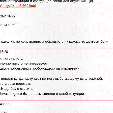
местной традиции и связующее звено для обучения...(с)
a/blogs/fes ... 31930.html
2024 16:29
2024 16:21
не католик, не христианин, а обращается к какому-то другому богу...
16:28
ил журналюгу.
мнение никого не интересует».
ваться перед этими пробомжатскими журавлями.
 пенали когда наступают на ногу выбегающему из штрафной.
то угроза воротам.
.Надо было ставить.
 бамжей долго бы не размышляли в такой ситуации.
4 16:21
16:15