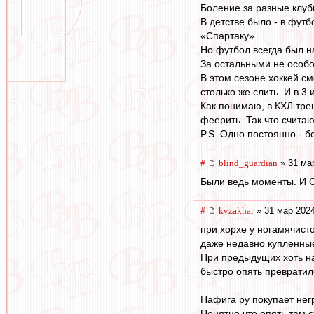
Боление за разные клубы
В детстве было - в футб
«Спартаку».
Но футбол всегда был н
За остальными не особо
В этом сезоне хоккей с
столько же слить. И в 3
Как понимаю, в КХЛ тре
феерить. Так что считаю
P.S. Одно постоянно - б
#
blind_guardian
» 31 ма
Были ведь моменты. И С
#
kvzakhar
» 31 мар 2024
при хорхе у ногамячист
даже недавно купленные
При предыдущих хоть на
быстро опять превратилс
Нафига ру покупает нег
Понятно что опять там с