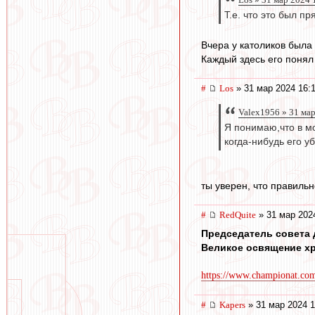
Т.е. что это был п
Вчера у католиков была
Каждый здесь его понял
#
Los
» 31 мар 2024 16:
Valex1956 » 31 ма
Я понимаю,что в мо
когда-нибудь его уб
ты уверен, что правильн
#
RedQuite
» 31 мар 202
Председатель совета
Великое освящение хр
https://www.championat.com
#
Kapers
» 31 мар 2024 1