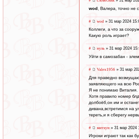
#
словесник
» 31 мар 202
wod
, Валера, точно не 
#
wod
» 31 мар 2024 15:
Коллеги, а что за соор
Какую роль играет?
#
нуль
» 31 мар 2024 15:
Уйти в самозабан - элем
#
Valex1956
» 31 мар 20
Для праведно возмущающ
заявляющего на всю Росс
Я не понимаю Виталия. 
Хотя правило номер блд
долбоёб,он им и останет
дивана,встретимся на ул
тереть,и я сберегу нерв
#
митхун
» 31 мар 2024 
Игроки играют так как б