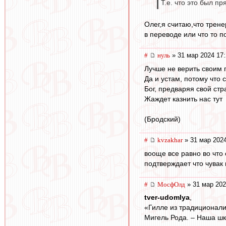
Т.е. что это был п
Олег,я считаю,что трен
в переводе или что то по
#
нуль
» 31 мар 2024 17:
Лучше не верить своим 
Да и устам, потому что 
Бог, предваряя свой ст
Жаждет казнить нас тут
(Бродский)
#
kvzakhar
» 31 мар 2024
вооще все равно во что 
подтверждает что чувак
#
МосфОлд
» 31 мар 202
tver-udomlya
,
«Гилле из традиционали
Мигель Рода. – Наша шк