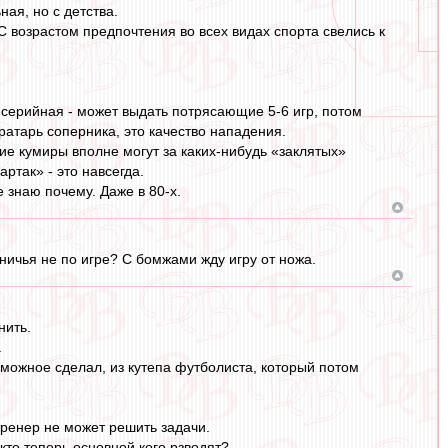
ная, но с детства.
 С возрастом предпочтения во всех видах спорта свелись к
 серийная - может выдать потрясающие 5-6 игр, потом
вратарь соперника, это качество нападения.
ие кумиры вполне могут за каких-нибудь «заклятых»
артак» - это навсегда.
е знаю почему. Даже в 80-х.
ничья не по игре? С бомжами жду игру от ножа.
нить.
.
зможное сделал, из кутепа футболиста, который потом
тренер не может решить задачи.
кто теперь основной кого рзводят?