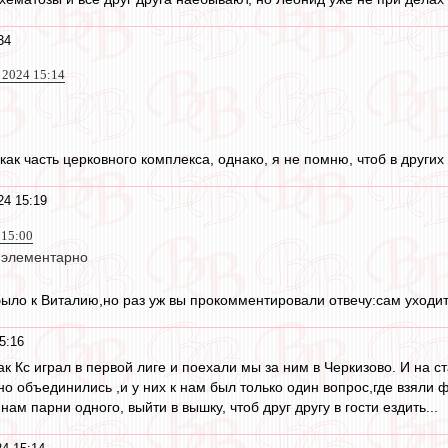
34
 2024 15:14
 как часть церковного комплекса, однако, я не помню, чтоб в други
24 15:19
 15:00
- элементарно
ло к Виталию,но раз уж вы прокомментировали отвечу:сам уходить
5:16
так Кс играл в первой лиге и поехали мы за ним в Черкизово. И на 
о объединились ,и у них к нам был только один вопрос,где взяли 
ам парни одного, выйти в вышку, чтоб друг другу в гости ездить...