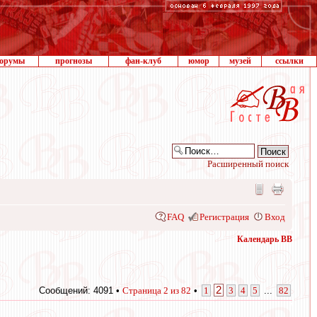
орумы
прогнозы
фан-клуб
юмор
музей
ссылки
Расширенный поиск
FAQ
Регистрация
Вход
Календарь ВВ
2
Сообщений: 4091 •
Страница
2
из
82
•
1
3
4
5
...
82