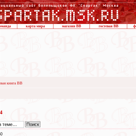
оманда
карта мира
магазин ВВ
гостевая ВВ
ф
вая книга ВВ
24
50