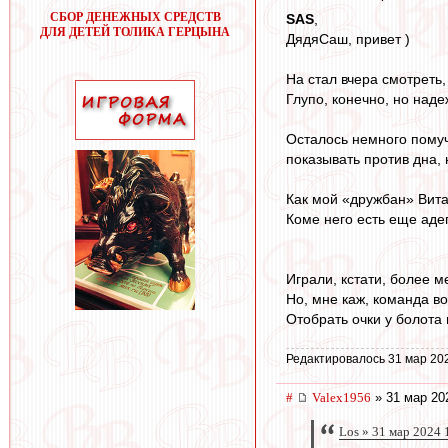
СБОР ДЕНЕЖНЫХ СРЕДСТВ
SAS
,
ДЛЯ ДЕТЕЙ ТОЛИКА ГЕРЦЫНА
ДядяСаш, привет )
На стал вчера смотреть
Глупо, конечно, но наде
Осталось немного помуч
показывать против дна, 
Как мой «дружбан» Вит
Коме него есть еще аде
Играли, кстати, более м
Но, мне каж, команда во
Отобрать очки у болота 
Редактировалось 31 мар 20
#
Valex1956
» 31 мар 20
Los » 31 мар 2024 