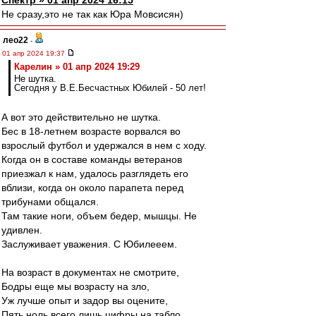
Спектр » 01 апр 2024 16:15
Не сразу,это не так как Юра Мовсисян)
лео22
-
01 апр 2024 19:37
Карелин » 01 апр 2024 19:29
Не шутка.
Сегодня у В.Е.Бесчастных Юбилей - 50 лет!
А вот это действительно не шутка.
Бес в 18-летнем возрасте ворвался во
взрослый футбол и удержался в нем с ходу.
Когда он в составе команды ветеранов
приезжал к нам, удалось разглядеть его
вблизи, когда он около парапета перед
трибунами общался.
Там такие ноги, объем бедер, мышцы. Не
удивлен.
Заслуживает уважения. С Юбилееем.
На возраст в документах не смотрите,
Бодры еще мы возрасту на зло,
Уж лучше опыт и задор вы оцените,
Пять ноль всего лишь цифры на табло.