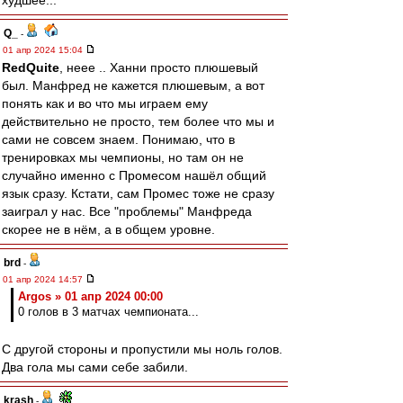
худшее...
Q_
-
01 апр 2024 15:04
RedQuite
, неее .. Ханни просто плюшевый
был. Манфред не кажется плюшевым, а вот
понять как и во что мы играем ему
действительно не просто, тем более что мы и
сами не совсем знаем. Понимаю, что в
тренировках мы чемпионы, но там он не
случайно именно с Промесом нашёл общий
язык сразу. Кстати, сам Промес тоже не сразу
заиграл у нас. Все "проблемы" Манфреда
скорее не в нём, а в общем уровне.
brd
-
01 апр 2024 14:57
Argos » 01 апр 2024 00:00
0 голов в 3 матчах чемпионата...
С другой стороны и пропустили мы ноль голов.
Два гола мы сами себе забили.
krash
-