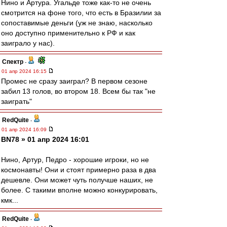
Нино и Артура. Угальде тоже как-то не очень
смотрится на фоне того, что есть в Бразилии за
сопоставимые деньги (уж не знаю, насколько
оно доступно применительно к РФ и как
заиграло у нас).
Спектр
-
01 апр 2024 16:15
Промес не сразу заиграл? В первом сезоне
забил 13 голов, во втором 18. Всем бы так "не
заиграть"
RedQuite
-
01 апр 2024 16:09
BN78 » 01 апр 2024 16:01
Нино, Артур, Педро - хорошие игроки, но не
космонавты! Они и стоят примерно раза в два
дешевле. Они может чуть получше наших, не
более. С такими вполне можно конкурировать,
кмк...
RedQuite
-