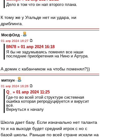
Дело в том что он нап второго плана.
К тому же у Угальде нет ни удара, ни
дриблинга.
МосфОлд
-
01 апр 2024 16:27
BN78 » 01 апр 2024 16:18
Я бы не задумываясь поменял все наши
последние приобретения на Нино и Артура.
А домик с кабанчиком на чтобы поменял?))
митхун
-
01 апр 2024 16:26
Q_ » 01 апр 2024 11:25
Где-то во всей этой структуре системная
ошибка которая репродуцируется и вирусит
всё.
Вернуться к началу
Школа дает базу. Если изначально нет таланта
то и на выходе будет средний игрок с но с
базой школы. Раньше по всей стране искали на