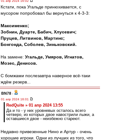
01 апр 2024 16:02
Кстати, пока Угальде принюхивается, с
мусором попробовал бы вернуться к 4-3-3:
Максименко;
Зобнин, Дуарте, Бабич, Хлусевич;
Пруцев, Литвинов, Мартинс;
Бонгонда, Соболев, Зиньковский.
На замене:
Угальде, Умяров, Игнатов,
Мозес, Денисов.
С бомжами послезавтра наверное всё-таки
ждём резерв...
BN78
-
01 апр 2024 16:01
RedQuite » 01 апр 2024 13:55
Да и то - у них уровневых осталось всего
четверо, из которых двое навострили лыжи, а
оставшиеся двое - неизбежно стареют.
Недавно привезенные Нино и Артур - очень
хорошие игроки. Одни из лучших из того, что