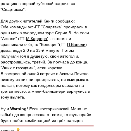
ротацию в первой кубковой встрече со
"Спартаком".
Для других читателей Книги сообщаю:
Обе команды экс-ГТ "Спартака" проиграли в
один мяч в очередном туре Серии В. Но если
"Асколи" (ГТ-
М.Каррера
) - в гостях и
сравнивали счёт, то "Венеция"(ГТ-
П.Ваноли
) -
дома, ведя 2:0 на 33-й минуте. Потом
получили гол в душевую, свой автогол и,
расстроившись, третий. За полчаса до конца.
"Эцих с гвоздями", если коротко.
В воскресной очной встрече в Асколи-Пичено
никому из них ни проигрывать, ни выигрывать
нельзя, потому как гондольеры съехали на
третье место, а мини-бьянконери вернулись в
зону вылета.
Ну и
Warning!
Если костариканский Маня не
забьёт до конца сезона от семи, то фуллпрайс
будет побит комбинацией из трёх пальцев.