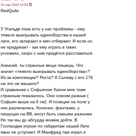
01 апр 2024 14:53
RedQuite
У Угальде пока есть у нас проблемы - ему
тяжело выигрывать единоборства в нашей
лиге, его затирают и мяч отбирают. И если он
не придумает - как ему играть в таких
условиях, скоро с ним придётся расставаться.
Алексей, ты странные вещи пишешь. Что
значит «тяжело выигрывать единоборства»?
Из-за комплекции? Роста? А Сычеву с его 176
см это не мешало?
И сравнение с Софьяном Ханни мне тоже
странным показалось. Они совсем разные (
Софьян выше на 6 см). И позиции на поле у
них различались. Конечно, фантазии, у
пишущих на ВВ, могут быть самыми разными.
Но так мы до абсурда можем дойти. В
Голландии игроки по габаритам нашей Лиге
явно не уступают. И Манфред там играл и