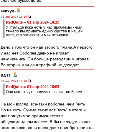
славное руководство.
митхун
-
01 апр 2024 16:19
RedQuite » 01 апр 2024 14:19
У Угальде пока есть у нас проблемы - ему
тяжело выигрывать единоборства в нашей
лиге, его затирают и мяч отбирают.
Дело в том что он нап второго плана.А первого
у нас нет Соболев давно не играет
наконечника. Он больше разводящим играет.
Во вторых мяч до штрафной не доходит.
BN78
-
01 апр 2024 16:18
RedQuite » 01 апр 2024 16:09
Они может чуть получше наших, не более.
На мой взгляд, все-таки поболее, чем "чуть".
Но не суть. Сумма таких вот "чуть" в итоге и
дает ощутимое преимущество в
общекомандном классе. Я бы не задумываясь
поменял все наши последние приобретения на