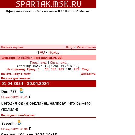
Официальный сайт болельщиков ФК "Спартак" Москва
Полная версия
Вход
•
Регистрация
FAQ
•
Поиск
Общение на сайте
Гостевая книга ВВ
»
Пред. тема
|
След. тема
Страница
102
из
103
[ Сообщений: 5132 ]
На страницу
Пред.
1
...
99
,
100
,
101
,
102
,
103
След.
Начать новую тему
Добавить
Версия для печати
01.04.2024 - 30.04.2024
Den_777
-
01 апр 2024 20:41
Сегодня один берлинец написал, что рыжего
уволили)
Последнее сообщение
Severin
-
01 апр 2024 20:00