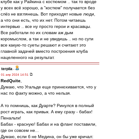
клубе как у Райкина с костюмом .. так то вроде
у всех всё хорошо, а "костюм" получается без
слёз не взглянешь. Вот приходят новые люди,
а что они есть, что их нет. Потом читаешь
интервью .. все ну просто герои и красавцы.
Все работали по их словам аж дым
коромыслом, а так и не увидишь .. но по сути
все какую-то суеты решают и считают это
главной задачей вместо построения клуба
нацеленного на результат.
terpila
-
01 апр 2024 14:51
RedQuite
,
Думаю, что Угальде еще принюхивается, что у
нас по факту можно, а что нельзя.
А то помнишь, как Дуарте? Ринулся в полный
рост играть, как привык. А ему сразу - бабах!
Пенальти!
Бабах - красную! Бабах и на фланг поставили,
где он совсем не...
Думаю, если б не Медина, он бы уже кричал: