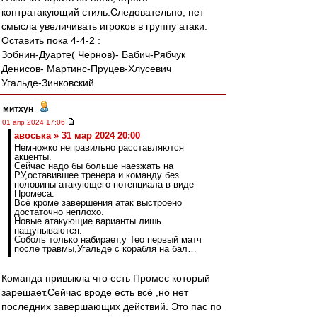
контратакующий стиль.Следовательно, нет
смысла увеличивать игроков в группу атаки.
Оставить пока 4-4-2 :
Зобнин-Дуарте( Чернов)- Бабич-Рябчук
Денисов- Мартинс-Пруцев-Хлусевич
Угальде-Зинковский.
митхун
-
01 апр 2024 17:06
авоська » 31 мар 2024 20:00
Немножко неправильно расставляются
акценты.
Сейчас надо бы больше наезжать на
РУ,оставившее тренера и команду без
половины атакующего потенциала в виде
Промеса.
Всё кроме завершения атак выстроено
достаточно неплохо.
Новые атакующие варианты лишь
нащупываются.
Соболь только набирает,у Тео первый матч
после травмы,Угальде с корабля на бал…
Команда привыкла что есть Промес который
зарешает.Сейчас вроде есть всё ,но нет
последних завершающих действий. Это пас по