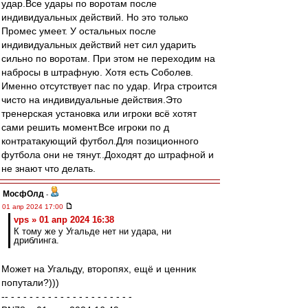
удар.Все удары по воротам после
индивидуальных действий. Но это только
Промес умеет. У остальных после
индивидуальных действий нет сил ударить
сильно по воротам. При этом не переходим на
набросы в штрафную. Хотя есть Соболев.
Именно отсутствует пас по удар. Игра строится
чисто на индивидуальные действия.Это
тренерская установка или игроки всё хотят
сами решить момент.Все игроки по д
контратакующий футбол.Для позиционного
футбола они не тянут..Доходят до штрафной и
не знают что делать.
МосфОлд
-
01 апр 2024 17:00
vps » 01 апр 2024 16:38
К тому же у Угальде нет ни удара, ни
дриблинга.
Может на Угальду, второпях, ещё и ценник
попутали?)))
-- - - - - - - - - - - - - - - - - - - - -