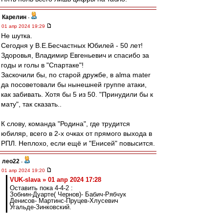
Карелин
-
01 апр 2024 19:29
Не шутка.
Сегодня у В.Е.Бесчастных Юбилей - 50 лет!
Здоровья, Владимир Евгеньевич и спасибо за
годы и голы в "Спартаке"!
Заскочили бы, по старой дружбе, в alma mater
да посоветовали бы нынешней группе атаки,
как забивать. Хотя бы 5 из 50. "Принудили бы к
мату", так сказать..
К слову, команда "Родина", где трудится
юбиляр, всего в 2-х очках от прямого выхода в
РПЛ. Неплохо, если ещё и "Енисей" повысится.
лео22
-
01 апр 2024 19:20
VUK-slava » 01 апр 2024 17:28
Оставить пока 4-4-2 :
Зобнин-Дуарте( Чернов)- Бабич-Рябчук
Денисов- Мартинс-Пруцев-Хлусевич
Угальде-Зинковский.