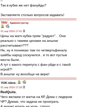
--
Так в кубке же нет фануйды?
Заставляете столько вопросов задавать!
TRIV
-
Администратор
01 апр 2024 17:41
Цены на матч кубка прям "радуют"... Они
реально с такими ценами на аншлаг
рассчитывают???
Не, ну я понимаю там по четвертьфиналу
шайбы народ соскучился.. и то вот пустые
места были..
А тут с какого перепуга с фан-уйди и с такой
игрой?!
В аншлаг ну воообще не верю!
VUK-slava
-
01 апр 2024 17:28
RedQuite
,
Чего желаем от матча на КР, Дома с лидером
ЧР? Думаю, что задача не проиграть.
А значит играть на ноль, строго