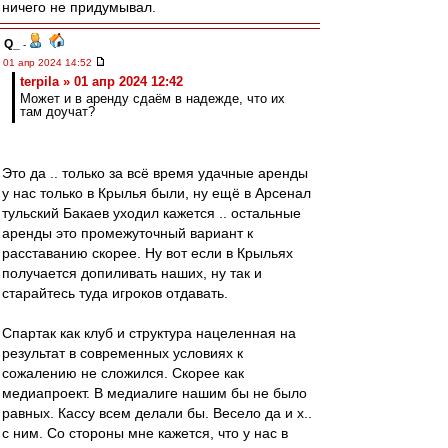
ничего не придумывал.
Q_
-
01 апр 2024 14:52
terpila » 01 апр 2024 12:42
Может и в аренду сдаём в надежде, что их
там доучат?
Это да .. только за всё время удачные аренды
у нас только в Крылья были, ну ещё в Арсенал
тульский Бакаев уходил кажется .. остальные
аренды это промежуточный вариант к
расставанию скорее. Ну вот если в Крыльях
получается допиливать наших, ну так и
старайтесь туда игроков отдавать.
Спартак как клуб и структура нацеленная на
результат в современных условиях к
сожалению не сложился. Скорее как
медиапроект. В медиалиге нашим бы не было
равных. Кассу всем делали бы. Весело да и х..
с ним. Со стороны мне кажется, что у нас в