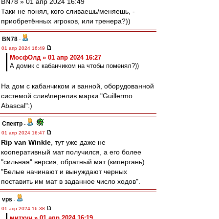
BN78 » 01 апр 2024 16:49
Таки не понял, кого сливаешь/меняешь, -
приобретённых игроков, или тренера?))
BN78
-
01 апр 2024 16:49
МосфОлд » 01 апр 2024 16:27
А домик с кабанчиком на чтобы поменял?))
На дом с кабанчиком и ванной, оборудованной
системой слив\перелив марки "Guillermo
Abascal":)
Спектр
-
01 апр 2024 16:47
Rip van Winkle
, тут уже даже не
кооперативный мат получился, а его более
"сильная" версия, обратный мат (кипергань).
"Белые начинают и вынуждают черных
поставить им мат в заданное число ходов".
vps
-
01 апр 2024 16:38
митхун » 01 апр 2024 16:19