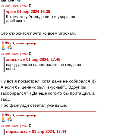
митхун
-
01 апр 2024 17:57
vps » 01 апр 2024 16:38
К тому же у Угальде нет ни удара, ни
дриблинга.
Это относится почти ко всем игрокам.
TRIV
-
Администратор
01 апр 2024 17:50
авоська » 01 апр 2024, 17:46
народ должен валом валить не глядя на
цены.
Ну вот я посмотрел, хотя даже не собирался )))
А если бы ценник был "вкусный".. Вдруг бы
засобирался? ) Да ещё кого-то бы притащил, а
так...
Про фан-уйди ответил уже выше.
TRIV
-
Администратор
01 апр 2024 17:47
норманиха » 01 апр 2024, 17:44