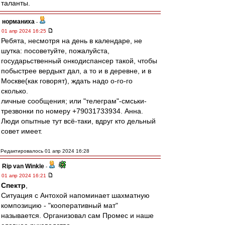
таланты.
норманиха
-
01 апр 2024 16:25
Ребята, несмотря на день в календаре, не
шутка: посоветуйте, пожалуйста,
государьственный онкодиспансер такой, чтобы
побыстрее вердыкт дал, а то и в деревне, и в
Москве(как говорят), ждать надо о-го-го
сколько.
личные сообщения; или "телеграм"-смськи-
трезвонки по номеру +79031733934. Анна.
Люди опытные тут всё-таки, вдруг кто дельный
совет имеет.
Редактировалось 01 апр 2024 16:28
Rip van Winkle
-
01 апр 2024 16:21
Спектр
,
Ситуация с Антохой напоминает шахматную
композицию - "кооперативный мат"
называется. Организовал сам Промес и наше