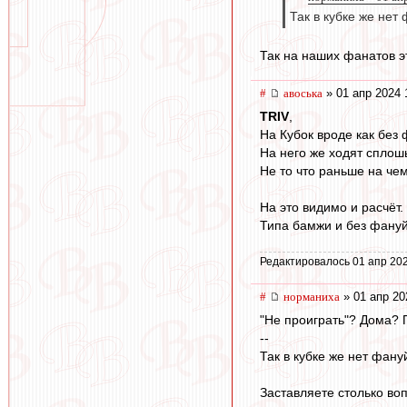
Так в кубке же нет
Так на наших фанатов эт
#
авоська
» 01 апр 2024 
TRIV
,
На Кубок вроде как без
На него же ходят сплош
Не то что раньше на че
На это видимо и расчёт.
Типа бамжи и без фануй
Редактировалось 01 апр 202
#
норманиха
» 01 апр 20
"Не проиграть"? Дома? 
--
Так в кубке же нет фан
Заставляете столько воп