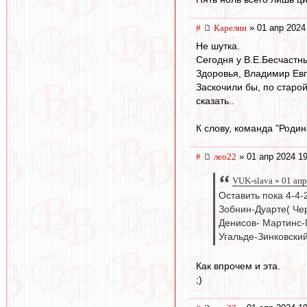
#
Карелин
» 01 апр 2024
Не шутка.
Сегодня у В.Е.Бесчастн
Здоровья, Владимир Евге
Заскочили бы, по старой
сказать..
К слову, команда "Родин
#
лео22
» 01 апр 2024 19
VUK-slava » 01 апр
Оставить пока 4-4-2
Зобнин-Дуарте( Че
Денисов- Мартинс-
Угальде-Зинковский
Как впрочем и эта.
;)