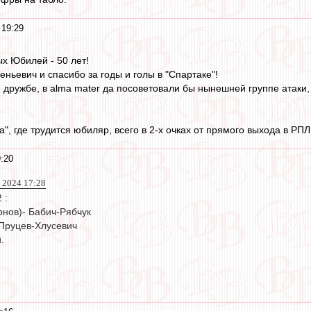
 19:29
ых Юбилей - 50 лет!
ньевич и спасибо за годы и голы в "Спартаке"!
 дружбе, в alma mater да посоветовали бы нынешней группе атаки, к
а", где трудится юбиляр, всего в 2-х очках от прямого выхода в РП
:20
 2024 17:28
 :
рнов)- Бабич-Рябчук
Пруцев-Хлусевич
.