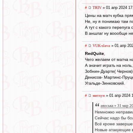
#
TRIV
» 01 апр 2024 17
Цены на матч кубка пря
Не, ну я понимаю там п
А тут с какого перепуга 
В аншлаг ну воообще не
#
VUK-slava
» 01 апр 20
RedQuite
,
Чего желаем от матча н
А значит играть на ноль
Зобнин-Дуарте( Чернов)
Денисов- Мартинс-Пруц
Угальде-Зинковский.
#
митхун
» 01 апр 2024 
авоська » 31 мар 2
Немножко неправил
Сейчас надо бы бо
Всё кроме заверше
Новые атакующие 