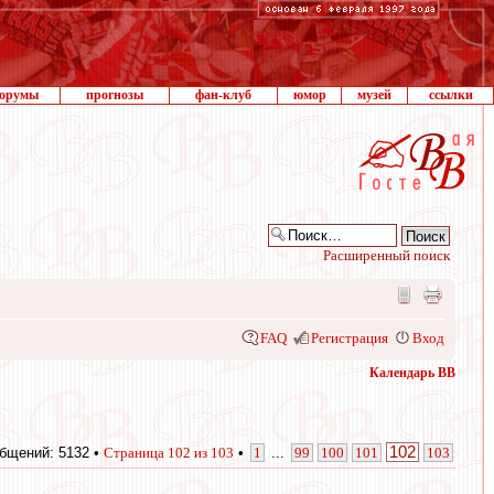
орумы
прогнозы
фан-клуб
юмор
музей
ссылки
Расширенный поиск
FAQ
Регистрация
Вход
Календарь ВВ
102
бщений: 5132 •
Страница
102
из
103
•
1
...
99
100
101
103