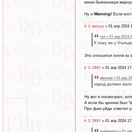
мини-бьянконери вернул
Ну и
Warning!
Если кост
#
митхун
» 01 апр 2024 
vps » 01 апр 2024 
К тому же у Угальд
Это относится почти ко 
#
TRIV
» 01 апр 2024 17
авоська » 01 апр 2
народ должен вало
Ну вот я посмотрел, хот
А если бы ценник был "в
Про фан-уйди ответил 
#
TRIV
» 01 апр 2024 17
норманиха » 01 апр