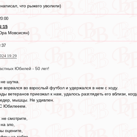
написал, что рыжего уволили)
20:00
6:15
 Юра Мовсисян)
:37
2024 19:29
астных Юбилей - 50 лет!
 не шутка.
е ворвался во взрослый футбол и удержался в нем с ходу.
нды ветеранов приезжал к нам, удалось разглядеть его вблизи, ко
бедер, мышцы. Не удивлен.
 С Юбилееем.
 не смотрите,
на зло,
вы оцените,
ифры на табло.