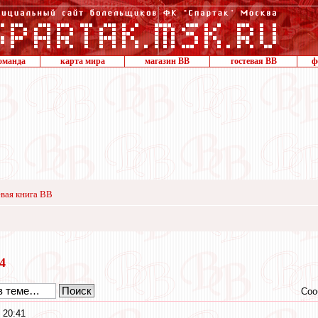
оманда
карта мира
магазин ВВ
гостевая ВВ
ф
вая книга ВВ
24
Соо
 20:41