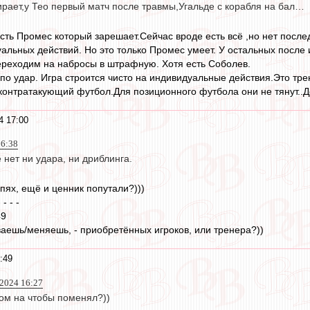
ирает,у Тео первый матч после травмы,Угальде с корабля на бал…
сть Промес который зарешает.Сейчас вроде есть всё ,но нет посл
альных действий. Но это только Промес умеет. У остальных после 
ереходим на набросы в штрафную. Хотя есть Соболев.
 по удар. Игра строится чисто на индивидуальные действия.Это тре
 контратакующий футбол.Для позиционного футбола они не тянут..Д
4 17:00
16:38
е нет ни удара, ни дриблинга.
пях, ещё и ценник попутали?)))
- - - -
49
иваешь/меняешь, - приобретённых игроков, или тренера?))
:49
2024 16:27
ком на чтобы поменял?))