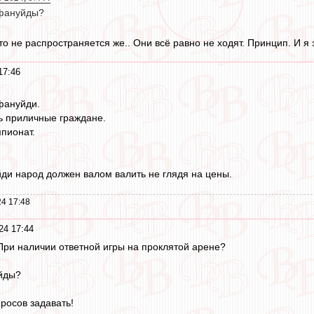
 фануйды?
о не распространяется же.. Они всё равно не ходят. Принцип. И я 
17:46
 фануйди.
ь приличные граждане.
мпионат.
ди народ должен валом валить не глядя на цены.
4 17:48
24 17:44
При наличии ответной игры на проклятой арене?
уйды?
росов задавать!