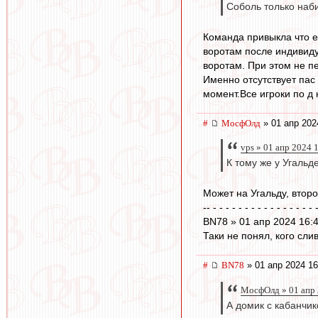
Соболь только наб
Команда привыкла что е
воротам после индивиду
воротам. При этом не п
Именно отсутствует пас
момент.Все игроки по д
#
МосфОлд
» 01 апр 202
vps » 01 апр 2024 
К тому же у Угальд
Может на Угальду, второ
-- - - - - - - - - - - - - - - - - 
BN78 » 01 апр 2024 16:
Таки не понял, кого сл
#
BN78
» 01 апр 2024 16
МосфОлд » 01 апр 
А домик с кабанчи