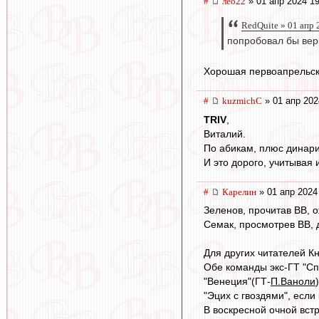
#
лео22
» 01 апр 2024 19
RedQuite » 01 апр 
попробовал бы верн
Хорошая первоапрельск
#
kuzmichC
» 01 апр 202
TRIV
,
Виталий.
По абикам, плюс динари
И это дорого, учитывая 
#
Карелин
» 01 апр 2024
Зеленов, прочитав ВВ, о
Семак, просмотрев ВВ, 
Для других читателей К
Обе команды экс-ГТ "Сп
"Венеция"(ГТ-
П.Ваноли
"Эцих с гвоздями", если 
В воскресной очной встр