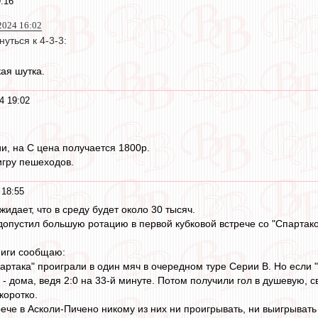
:16
2024 16:02
уться к 4-3-3:
ая шутка.
4 19:02
и, на С цена получается 1800р.
игру пешеходов.
 18:55
жидает, что в среду будет около 30 тысяч.
допустил большую ротацию в первой кубковой встрече со "Спартако
ниги сообщаю:
артака" проиграли в один мяч в очередном туре Серии В. Но если "
) - дома, ведя 2:0 на 33-й минуте. Потом получили гол в душевую, с
коротко.
ече в Асколи-Пичено никому из них ни проигрывать, ни выигрывать