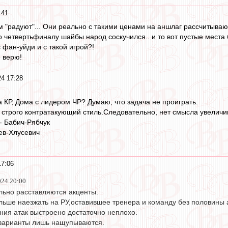
:41
м "радуют"... Они реально с такими ценами на аншлаг рассчитыва
о четвертьфиналу шайбы народ соскучился.. и то вот пустые места 
с фан-уйди и с такой игрой?!
 верю!
24 17:28
а КР, Дома с лидером ЧР? Думаю, что задача не проиграть.
, строго контратакующий стиль.Следовательно, нет смысла увеличива
- Бабич-Рябчук
ев-Хлусевич
17:06
024 20:00
ьно расставляются акценты.
льше наезжать на РУ,оставившее тренера и команду без половины
ния атак выстроено достаточно неплохо.
варианты лишь нащупываются.