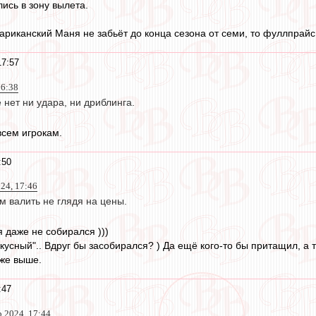
ись в зону вылета.
ариканский Маня не забьёт до конца сезона от семи, то фуллпрайс
17:57
16:38
е нет ни удара, ни дриблинга.
всем игрокам.
:50
024, 17:46
м валить не глядя на цены.
я даже не собирался )))
кусный".. Вдруг бы засобирался? ) Да ещё кого-то бы притащил, а та
уже выше.
:47
 2024, 17:44