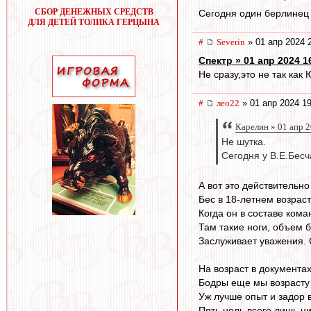
СБОР ДЕНЕЖНЫХ СРЕДСТВ
Сегодня один берлинец 
ДЛЯ ДЕТЕЙ ТОЛИКА ГЕРЦЫНА
#
Severin
» 01 апр 2024 
Спектр » 01 апр 2024 1
Не сразу,это не так как
#
лео22
» 01 апр 2024 19
Карелин » 01 апр 
Не шутка.
Сегодня у В.Е.Бесч
А вот это действительно
Бес в 18-летнем возраст
Когда он в составе кома
Там такие ноги, объем 
Заслуживает уважения.
На возраст в документах
Бодры еще мы возрасту 
Уж лучше опыт и задор 
Пять ноль всего лишь ц