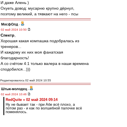
И даже Алень )
Охуеть довод: мусарню крупно дёрнул,
поэтому великий, а тявкают на него - псы
МосфОлд
-
02 май 2024 10:50
Спектр
,
Хорошая какая компашка подобралась из
тренеров...
И каждому их них моя фанатская
благодарность!
А со счётом 4:1 только валера в наши времена
сподобился...)))
Редактировалось 02 май 2024 10:55
Штык-молодец
-
02 май 2024 10:46
RedQuite » 02 май 2024 09:14
Ну не бывает так - при Абе всё плохо, а
потом раз - и как по волшебной палочке всё
поменялось.