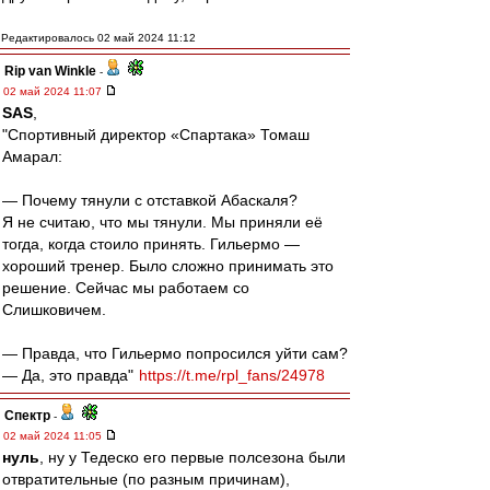
Редактировалось 02 май 2024 11:12
Rip van Winkle
-
02 май 2024 11:07
SAS
,
"Спортивный директор «Спартака» Томаш
Амарал:
— Почему тянули с отставкой Абаскаля?
Я не считаю, что мы тянули. Мы приняли её
тогда, когда стоило принять. Гильермо —
хороший тренер. Было сложно принимать это
решение. Сейчас мы работаем со
Слишковичем.
— Правда, что Гильермо попросился уйти сам?
— Да, это правда"
https://t.me/rpl_fans/24978
Спектр
-
02 май 2024 11:05
нуль
, ну у Тедеско его первые полсезона были
отвратительные (по разным причинам),