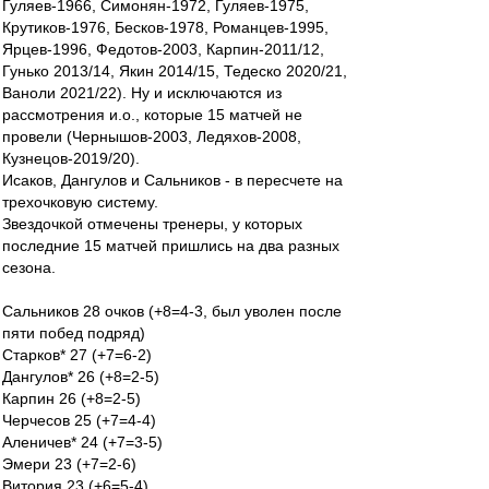
Гуляев-1966, Симонян-1972, Гуляев-1975,
Крутиков-1976, Бесков-1978, Романцев-1995,
Ярцев-1996, Федотов-2003, Карпин-2011/12,
Гунько 2013/14, Якин 2014/15, Тедеско 2020/21,
Ваноли 2021/22). Ну и исключаются из
рассмотрения и.о., которые 15 матчей не
провели (Чернышов-2003, Ледяхов-2008,
Кузнецов-2019/20).
Исаков, Дангулов и Сальников - в пересчете на
трехочковую систему.
Звездочкой отмечены тренеры, у которых
последние 15 матчей пришлись на два разных
сезона.
Сальников 28 очков (+8=4-3, был уволен после
пяти побед подряд)
Старков* 27 (+7=6-2)
Дангулов* 26 (+8=2-5)
Карпин 26 (+8=2-5)
Черчесов 25 (+7=4-4)
Аленичев* 24 (+7=3-5)
Эмери 23 (+7=2-6)
Витория 23 (+6=5-4)