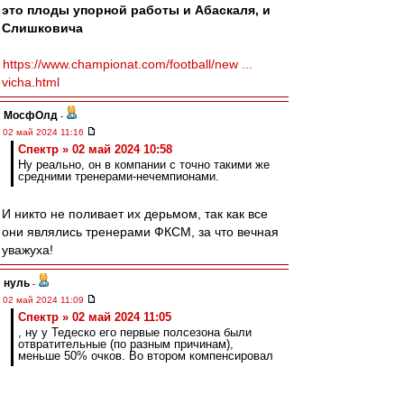
это плоды упорной работы и Абаскаля, и
Слишковича
https://www.championat.com/football/new ...
vicha.html
МосфОлд
-
02 май 2024 11:16
Спектр » 02 май 2024 10:58
Ну реально, он в компании с точно такими же
средними тренерами-нечемпионами.
И никто не поливает их дерьмом, так как все
они являлись тренерами ФКСМ, за что вечная
уважуха!
нуль
-
02 май 2024 11:09
Спектр » 02 май 2024 11:05
, ну у Тедеско его первые полсезона были
отвратительные (по разным причинам),
меньше 50% очков. Во втором компенсировал