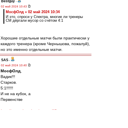
Bestguy
-
02 май 2024 10:43
МосфОлд » 02 май 2024 10:34
И это, спроси у Спектра, многие ли тренеры
СМ дёргали мусор со счётом 4:1
Хорошие отдельные матчи были практически у
каждого тренера (кроме Чернышова, пожалуй),
но это именно отдельные матчи.
SAS
-
02 май 2024 10:40
МосфОлд
,
Вадик!!!
Старков.
5:1!!!!!!
И не на кубок, а
Первенстве
http://spartak.msk.ru/menu.dll?
a=champ&year=2005&id=648
Редактировалось 02 май 2024 10:43