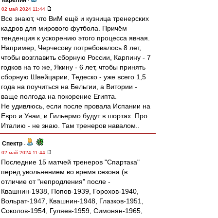
Карелин
-
02 май 2024 11:44
Все знают, что ВиМ ещё и кузница тренерских
кадров для мирового футбола. Причём
тенденция к ускорению этого процесса явная.
Например, Черчесову потребовалось 8 лет,
чтобы возглавить сборную России, Карпину - 7
годков на то же, Якину - 6 лет, чтобы принять
сборную Швейцарии, Тедеско - уже всего 1,5
года на поучиться на Бельгии, а Витории -
ваще полгода на покорение Египта.
Не удивлюсь, если после провала Испании на
Евро и Унаи, и Гильермо будут в шортах. Про
Италию - не знаю. Там тренеров навалом..
Спектр
-
02 май 2024 11:44
Последние 15 матчей тренеров "Спартака"
перед увольнением во время сезона (в
отличие от "непродления" после -
Квашнин-1938, Попов-1939, Горохов-1940,
Вольрат-1947, Квашнин-1948, Глазков-1951,
Соколов-1954, Гуляев-1959, Симонян-1965,