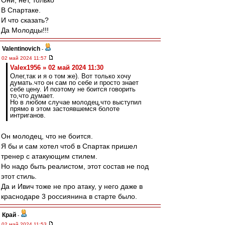
Они, нет, только
В Спартаке.
И что сказать?
Да Молодцы!!!
Valentinovich
-
02 май 2024 11:57
Valex1956 » 02 май 2024 11:30
Олег,так и я о том же). Вот только хочу
думать.что он сам по себе и просто знает
себе цену. И поэтому не боится говорить
то,что думает.
Но в любом случае молодец,что выступил
прямо в этом застоявшемся болоте
интриганов.
Он молодец, что не боится.
Я бы и сам хотел чтоб в Спартак пришел
тренер с атакующим стилем.
Но надо быть реалистом, этот состав не под
этот стиль.
Да и Ивич тоже не про атаку, у него даже в
краснодаре 3 россиянина в старте было.
Край
-
02 май 2024 11:53