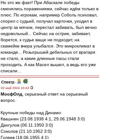
Но это же факт! При Абаскале победы
сменялись поражениями, сейчас идём только в
плюс. По игрокам, например Соболь психовал,
спорил с судьей, получал карточки, уходил в
центр за мячом, перестал забивать, был вечно
недовольный... Сейчас на острие, забивает,
борется, к судье ваще не подходит, на
скамейке вчера улыбался. Это микроклимат в
команде... Розыгрышей дебильных от вратаря
не стало, а какие длинные пасы стали
проходить. А как Масел вышел, а ведь его уже
списали...
Спектр
-
02 май 2024 10:43
МосфОлд
, серьезный ответ на серьезный
вопрос.
Крупные победы над Динамо:
Квашнин (23.08.1938 4:1, 29.06.1948 3:0)
Дангулов (06.11.1950 3:0)
Соколов (21.10.1952 3:0)
Гуляев (18.06.1955 4:1)