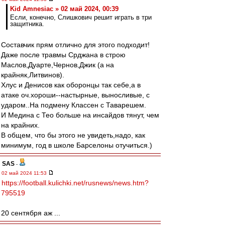
Kid Amnesiac » 02 май 2024, 00:39
Если, конечно, Слишкович решит играть в три
защитника.
Составчик прям отлично для этого подходит!
Даже после травмы Срджана в строю
Маслов,Дуарте,Чернов,Джик (а на
крайняк,Литвинов).
Хлус и Денисов как оборонцы так себе,а в
атаке оч.хороши--настырные, выносливые, с
ударом..На подмену Классен с Таварешем.
И Медина с Тео больше на инсайдов тянут, чем
на крайних.
В общем, что бы этого не увидеть,надо, как
минимум, год в школе Барселоны отучиться.)
SAS
-
02 май 2024 11:53
https://football.kulichki.net/rusnews/news.htm?
795519
20 сентября аж ...