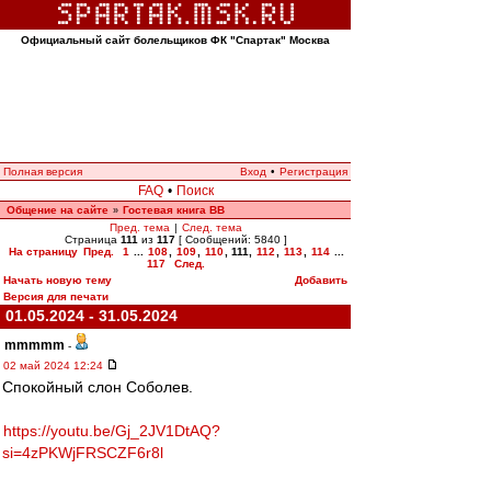
Официальный сайт болельщиков ФК "Спартак" Москва
Полная версия
Вход
•
Регистрация
FAQ
•
Поиск
Общение на сайте
Гостевая книга ВВ
»
Пред. тема
|
След. тема
Страница
111
из
117
[ Сообщений: 5840 ]
На страницу
Пред.
1
...
108
,
109
,
110
,
111
,
112
,
113
,
114
...
117
След.
Начать новую тему
Добавить
Версия для печати
01.05.2024 - 31.05.2024
mmmmm
-
02 май 2024 12:24
Спокойный слон Соболев.
https://youtu.be/Gj_2JV1DtAQ?
si=4zPKWjFRSCZF6r8l