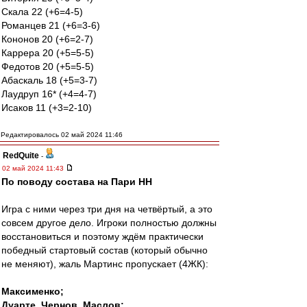
Скала 22 (+6=4-5)
Романцев 21 (+6=3-6)
Кононов 20 (+6=2-7)
Каррера 20 (+5=5-5)
Федотов 20 (+5=5-5)
Абаскаль 18 (+5=3-7)
Лаудруп 16* (+4=4-7)
Исаков 11 (+3=2-10)
Редактировалось 02 май 2024 11:46
RedQuite
-
02 май 2024 11:43
По поводу состава на Пари НН
Игра с ними через три дня на четвёртый, а это
совсем другое дело. Игроки полностью должны
восстановиться и поэтому ждём практически
победный стартовый состав (который обычно
не меняют), жаль Мартинс пропускает (4ЖК):
Максименко;
Дуарте, Чернов, Маслов;