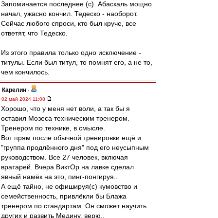
Запоминается последнее (с). Абаскаль мощно
начал, ужасно кончил. Тедеско - наоборот.
Сейчас любого спроси, кто был круче, все
ответят, что Тедеско.
Из этого правила только одно исключение -
титулы. Если был титул, то помнят его, а не то,
чем кончилось.
Карелин
-
02 май 2024 11:08
Хорошо, что у меня нет воли, а так бы я
оставил Мозеса техническим тренером.
Тренером по технике, в смысле.
Вот прям после обычной тренировки ещё и
"группа продлённого дня" под его неусыпным
руководством. Все 27 человек, включая
вратарей. Вчера ВиктОр на лавке сделал
явный намёк на это, пинг-понгируя..
А ещё тайно, не офишируя(с) кумовство и
семейственность, привлёкли бы Блажа
тренером по стандартам. Он сможет научить
других и развить Медину, верю..