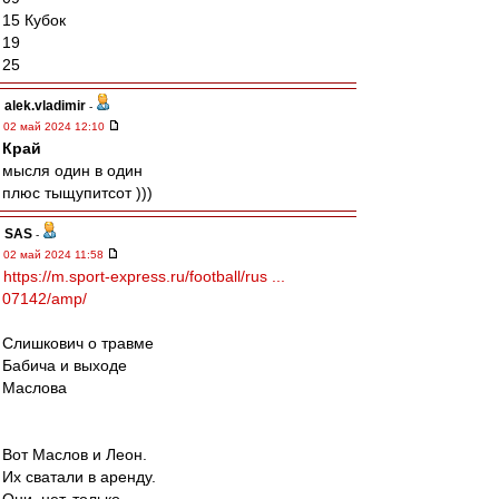
15 Кубок
19
25
alek.vladimir
-
02 май 2024 12:10
Край
мысля один в один
плюс тыщупитсот )))
SAS
-
02 май 2024 11:58
https://m.sport-express.ru/football/rus ...
07142/amp/
Слишкович о травме
Бабича и выходе
Маслова
Вот Маслов и Леон.
Их сватали в аренду.