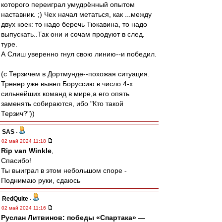
которого переиграл умудрённый опытом
наставник. ;) Чех начал метаться, как ...между
двух коек: то надо беречь Тюкавина, то надо
выпускать..Так они и сочам продуют в след.
туре.
А Слиш уверенно гнул свою линию--и победил.
(с Терзичем в Дортмунде--похожая ситуация.
Тренер уже вывел Боруссию в число 4-х
сильнейших команд в мире,а его опять
заменять собираются, ибо "Кто такой
Терзич?"))
SAS
-
02 май 2024 11:18
Rip van Winkle
,
Спасибо!
Ты выиграл в этом небольшом споре -
Поднимаю руки, сдаюсь
RedQuite
-
02 май 2024 11:16
Руслан Литвинов: победы «Спартака» —