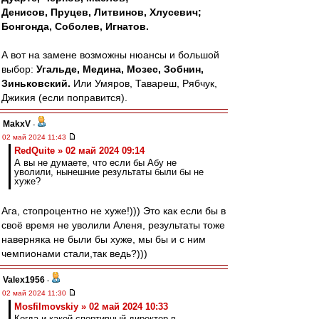
Денисов, Пруцев, Литвинов, Хлусевич;
Бонгонда, Соболев, Игнатов.
А вот на замене возможны нюансы и большой
выбор:
Угальде, Медина, Мозес, Зобнин,
Зиньковский.
Или Умяров, Тавареш, Рябчук,
Джикия (если поправится).
MakxV
-
02 май 2024 11:43
RedQuite » 02 май 2024 09:14
А вы не думаете, что если бы Абу не
уволили, нынешние результаты были бы не
хуже?
Ага, стопроцентно не хуже!))) Это как если бы в
своё время не уволили Аленя, результаты тоже
наверняка не были бы хуже, мы бы и с ним
чемпионами стали,так ведь?)))
Valex1956
-
02 май 2024 11:30
Mosfilmovskiy » 02 май 2024 10:33
Когда и какой спортивный директор в