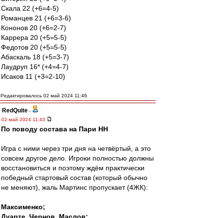
Скала 22 (+6=4-5)
Романцев 21 (+6=3-6)
Кононов 20 (+6=2-7)
Каррера 20 (+5=5-5)
Федотов 20 (+5=5-5)
Абаскаль 18 (+5=3-7)
Лаудруп 16* (+4=4-7)
Исаков 11 (+3=2-10)
Редактировалось 02 май 2024 11:46
RedQuite
-
02 май 2024 11:43
По поводу состава на Пари НН
Игра с ними через три дня на четвёртый, а это
совсем другое дело. Игроки полностью должны
восстановиться и поэтому ждём практически
победный стартовый состав (который обычно
не меняют), жаль Мартинс пропускает (4ЖК):
Максименко;
Дуарте, Чернов, Маслов;