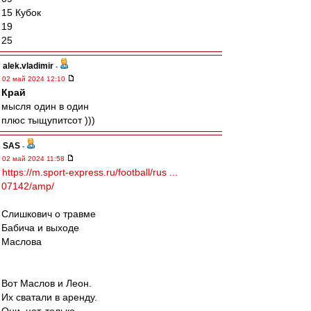
15 Кубок
19
25
alek.vladimir
-
02 май 2024 12:10
Край
мысля один в один
плюс тыщупитсот )))
SAS
-
02 май 2024 11:58
https://m.sport-express.ru/football/rus ...
07142/amp/
Слишкович о травме
Бабича и выходе
Маслова
Вот Маслов и Леон.
Их сватали в аренду.