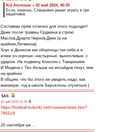
Kid Amnesiac » 02 май 2024, 00:39
Если, конечно, Слишкович решит играть в три
защитника.
Составчик прям отлично для этого подходит!
Даже после травмы Срджана в строю
Маслов,Дуарте,Чернов,Джик (а на
крайняк,Литвинов).
Хлус и Денисов как оборонцы так себе,а в
атаке оч.хороши--настырные, выносливые, с
ударом..На подмену Классен с Таварешем.
И Медина с Тео больше на инсайдов тянут, чем
на крайних.
В общем, что бы этого не увидеть,надо, как
минимум, год в школе Барселоны отучиться.)
SAS
-
02 май 2024 11:53
https://football.kulichki.net/rusnews/news.htm?
795519
20 сентября аж ...