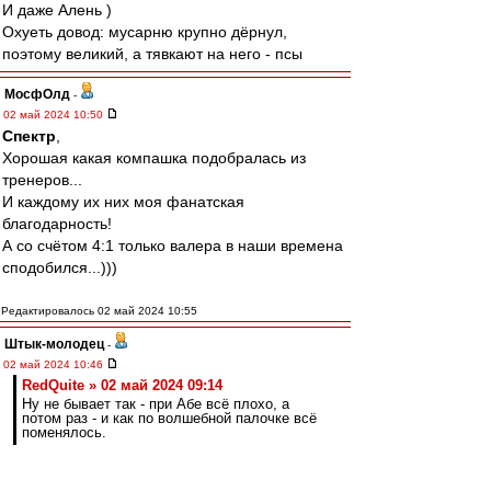
И даже Алень )
Охуеть довод: мусарню крупно дёрнул,
поэтому великий, а тявкают на него - псы
МосфОлд
-
02 май 2024 10:50
Спектр
,
Хорошая какая компашка подобралась из
тренеров...
И каждому их них моя фанатская
благодарность!
А со счётом 4:1 только валера в наши времена
сподобился...)))
Редактировалось 02 май 2024 10:55
Штык-молодец
-
02 май 2024 10:46
RedQuite » 02 май 2024 09:14
Ну не бывает так - при Абе всё плохо, а
потом раз - и как по волшебной палочке всё
поменялось.