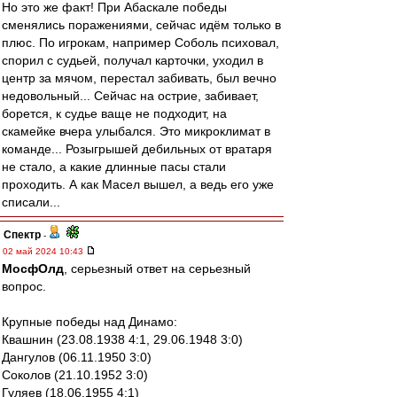
Но это же факт! При Абаскале победы
сменялись поражениями, сейчас идём только в
плюс. По игрокам, например Соболь психовал,
спорил с судьей, получал карточки, уходил в
центр за мячом, перестал забивать, был вечно
недовольный... Сейчас на острие, забивает,
борется, к судье ваще не подходит, на
скамейке вчера улыбался. Это микроклимат в
команде... Розыгрышей дебильных от вратаря
не стало, а какие длинные пасы стали
проходить. А как Масел вышел, а ведь его уже
списали...
Спектр
-
02 май 2024 10:43
МосфОлд
, серьезный ответ на серьезный
вопрос.
Крупные победы над Динамо:
Квашнин (23.08.1938 4:1, 29.06.1948 3:0)
Дангулов (06.11.1950 3:0)
Соколов (21.10.1952 3:0)
Гуляев (18.06.1955 4:1)