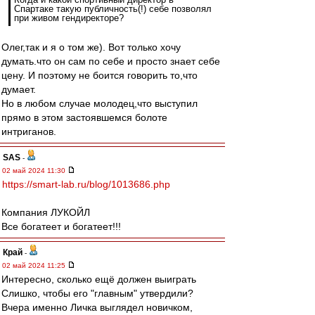
Спартаке такую публичность(!) себе позволял
при живом гендиректоре?
Олег,так и я о том же). Вот только хочу
думать.что он сам по себе и просто знает себе
цену. И поэтому не боится говорить то,что
думает.
Но в любом случае молодец,что выступил
прямо в этом застоявшемся болоте
интриганов.
SAS
-
02 май 2024 11:30
https://smart-lab.ru/blog/1013686.php
Компания ЛУКОЙЛ
Все богатеет и богатеет!!!
Край
-
02 май 2024 11:25
Интересно, сколько ещё должен выиграть
Слишко, чтобы его "главным" утвердили?
Вчера именно Личка выглядел новичком,