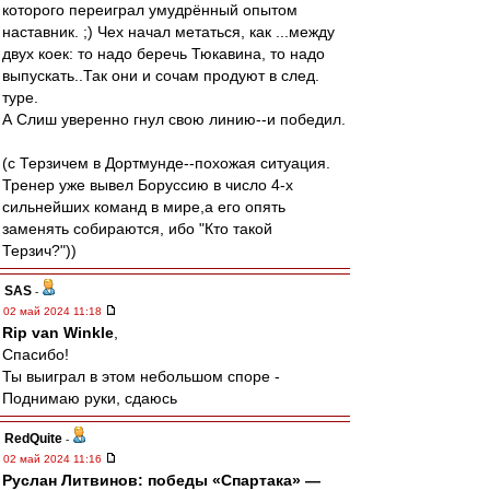
которого переиграл умудрённый опытом
наставник. ;) Чех начал метаться, как ...между
двух коек: то надо беречь Тюкавина, то надо
выпускать..Так они и сочам продуют в след.
туре.
А Слиш уверенно гнул свою линию--и победил.
(с Терзичем в Дортмунде--похожая ситуация.
Тренер уже вывел Боруссию в число 4-х
сильнейших команд в мире,а его опять
заменять собираются, ибо "Кто такой
Терзич?"))
SAS
-
02 май 2024 11:18
Rip van Winkle
,
Спасибо!
Ты выиграл в этом небольшом споре -
Поднимаю руки, сдаюсь
RedQuite
-
02 май 2024 11:16
Руслан Литвинов: победы «Спартака» —