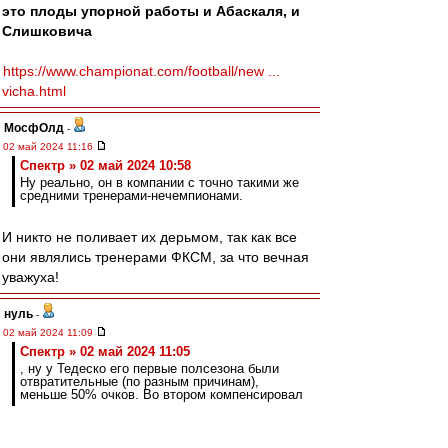
это плоды упорной работы и Абаскаля, и
Слишковича
https://www.championat.com/football/new ...
vicha.html
МосфОлд
-
02 май 2024 11:16
Спектр » 02 май 2024 10:58
Ну реально, он в компании с точно такими же
средними тренерами-нечемпионами.
И никто не поливает их дерьмом, так как все
они являлись тренерами ФКСМ, за что вечная
уважуха!
нуль
-
02 май 2024 11:09
Спектр » 02 май 2024 11:05
, ну у Тедеско его первые полсезона были
отвратительные (по разным причинам),
меньше 50% очков. Во втором компенсировал