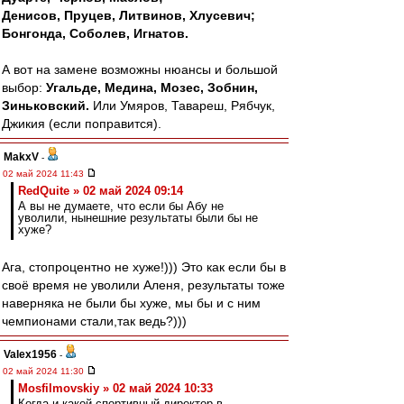
Денисов, Пруцев, Литвинов, Хлусевич;
Бонгонда, Соболев, Игнатов.
А вот на замене возможны нюансы и большой
выбор:
Угальде, Медина, Мозес, Зобнин,
Зиньковский.
Или Умяров, Тавареш, Рябчук,
Джикия (если поправится).
MakxV
-
02 май 2024 11:43
RedQuite » 02 май 2024 09:14
А вы не думаете, что если бы Абу не
уволили, нынешние результаты были бы не
хуже?
Ага, стопроцентно не хуже!))) Это как если бы в
своё время не уволили Аленя, результаты тоже
наверняка не были бы хуже, мы бы и с ним
чемпионами стали,так ведь?)))
Valex1956
-
02 май 2024 11:30
Mosfilmovskiy » 02 май 2024 10:33
Когда и какой спортивный директор в