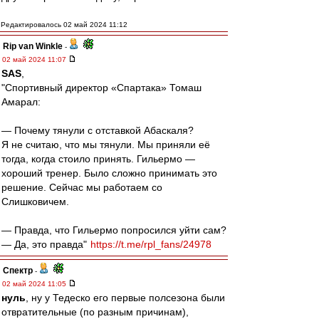
Редактировалось 02 май 2024 11:12
Rip van Winkle
-
02 май 2024 11:07
SAS
,
"Спортивный директор «Спартака» Томаш
Амарал:
— Почему тянули с отставкой Абаскаля?
Я не считаю, что мы тянули. Мы приняли её
тогда, когда стоило принять. Гильермо —
хороший тренер. Было сложно принимать это
решение. Сейчас мы работаем со
Слишковичем.
— Правда, что Гильермо попросился уйти сам?
— Да, это правда"
https://t.me/rpl_fans/24978
Спектр
-
02 май 2024 11:05
нуль
, ну у Тедеско его первые полсезона были
отвратительные (по разным причинам),