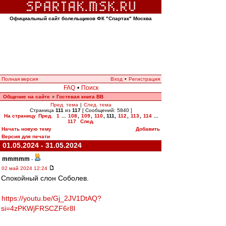
Официальный сайт болельщиков ФК "Спартак" Москва
Полная версия
Вход
•
Регистрация
FAQ
•
Поиск
Общение на сайте
Гостевая книга ВВ
»
Пред. тема
|
След. тема
Страница
111
из
117
[ Сообщений: 5840 ]
На страницу
Пред.
1
...
108
,
109
,
110
,
111
,
112
,
113
,
114
...
117
След.
Начать новую тему
Добавить
Версия для печати
01.05.2024 - 31.05.2024
mmmmm
-
02 май 2024 12:24
Спокойный слон Соболев.
https://youtu.be/Gj_2JV1DtAQ?
si=4zPKWjFRSCZF6r8l