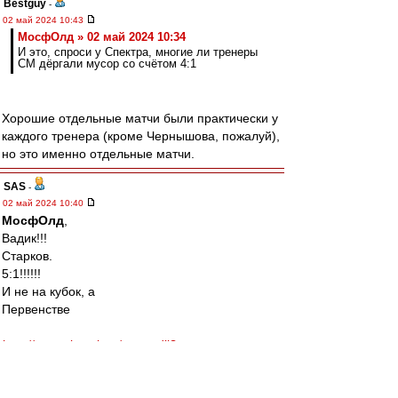
Bestguy
-
02 май 2024 10:43
МосфОлд » 02 май 2024 10:34
И это, спроси у Спектра, многие ли тренеры
СМ дёргали мусор со счётом 4:1
Хорошие отдельные матчи были практически у
каждого тренера (кроме Чернышова, пожалуй),
но это именно отдельные матчи.
SAS
-
02 май 2024 10:40
МосфОлд
,
Вадик!!!
Старков.
5:1!!!!!!
И не на кубок, а
Первенстве
http://spartak.msk.ru/menu.dll?
a=champ&year=2005&id=648
Редактировалось 02 май 2024 10:43