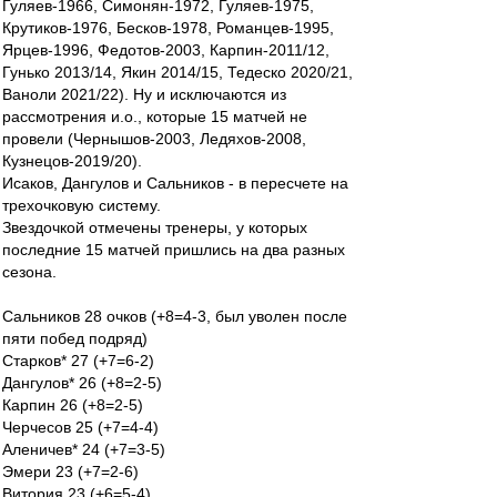
Гуляев-1966, Симонян-1972, Гуляев-1975,
Крутиков-1976, Бесков-1978, Романцев-1995,
Ярцев-1996, Федотов-2003, Карпин-2011/12,
Гунько 2013/14, Якин 2014/15, Тедеско 2020/21,
Ваноли 2021/22). Ну и исключаются из
рассмотрения и.о., которые 15 матчей не
провели (Чернышов-2003, Ледяхов-2008,
Кузнецов-2019/20).
Исаков, Дангулов и Сальников - в пересчете на
трехочковую систему.
Звездочкой отмечены тренеры, у которых
последние 15 матчей пришлись на два разных
сезона.
Сальников 28 очков (+8=4-3, был уволен после
пяти побед подряд)
Старков* 27 (+7=6-2)
Дангулов* 26 (+8=2-5)
Карпин 26 (+8=2-5)
Черчесов 25 (+7=4-4)
Аленичев* 24 (+7=3-5)
Эмери 23 (+7=2-6)
Витория 23 (+6=5-4)