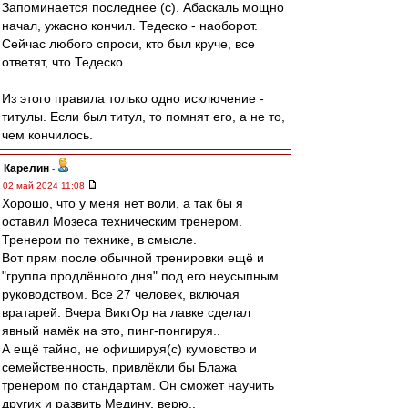
Запоминается последнее (с). Абаскаль мощно
начал, ужасно кончил. Тедеско - наоборот.
Сейчас любого спроси, кто был круче, все
ответят, что Тедеско.
Из этого правила только одно исключение -
титулы. Если был титул, то помнят его, а не то,
чем кончилось.
Карелин
-
02 май 2024 11:08
Хорошо, что у меня нет воли, а так бы я
оставил Мозеса техническим тренером.
Тренером по технике, в смысле.
Вот прям после обычной тренировки ещё и
"группа продлённого дня" под его неусыпным
руководством. Все 27 человек, включая
вратарей. Вчера ВиктОр на лавке сделал
явный намёк на это, пинг-понгируя..
А ещё тайно, не офишируя(с) кумовство и
семейственность, привлёкли бы Блажа
тренером по стандартам. Он сможет научить
других и развить Медину, верю..