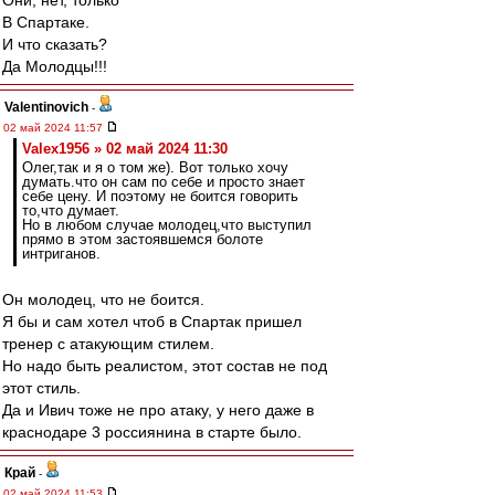
Они, нет, только
В Спартаке.
И что сказать?
Да Молодцы!!!
Valentinovich
-
02 май 2024 11:57
Valex1956 » 02 май 2024 11:30
Олег,так и я о том же). Вот только хочу
думать.что он сам по себе и просто знает
себе цену. И поэтому не боится говорить
то,что думает.
Но в любом случае молодец,что выступил
прямо в этом застоявшемся болоте
интриганов.
Он молодец, что не боится.
Я бы и сам хотел чтоб в Спартак пришел
тренер с атакующим стилем.
Но надо быть реалистом, этот состав не под
этот стиль.
Да и Ивич тоже не про атаку, у него даже в
краснодаре 3 россиянина в старте было.
Край
-
02 май 2024 11:53