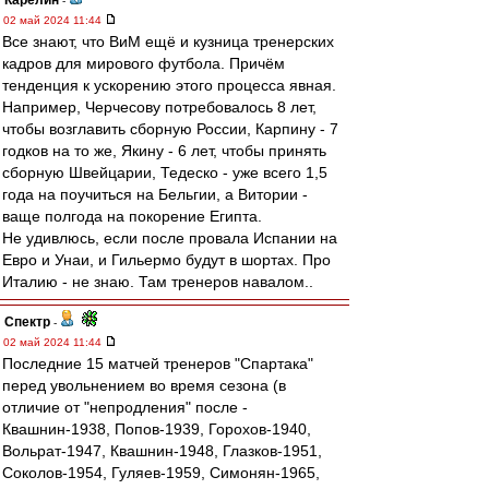
Карелин
-
02 май 2024 11:44
Все знают, что ВиМ ещё и кузница тренерских
кадров для мирового футбола. Причём
тенденция к ускорению этого процесса явная.
Например, Черчесову потребовалось 8 лет,
чтобы возглавить сборную России, Карпину - 7
годков на то же, Якину - 6 лет, чтобы принять
сборную Швейцарии, Тедеско - уже всего 1,5
года на поучиться на Бельгии, а Витории -
ваще полгода на покорение Египта.
Не удивлюсь, если после провала Испании на
Евро и Унаи, и Гильермо будут в шортах. Про
Италию - не знаю. Там тренеров навалом..
Спектр
-
02 май 2024 11:44
Последние 15 матчей тренеров "Спартака"
перед увольнением во время сезона (в
отличие от "непродления" после -
Квашнин-1938, Попов-1939, Горохов-1940,
Вольрат-1947, Квашнин-1948, Глазков-1951,
Соколов-1954, Гуляев-1959, Симонян-1965,