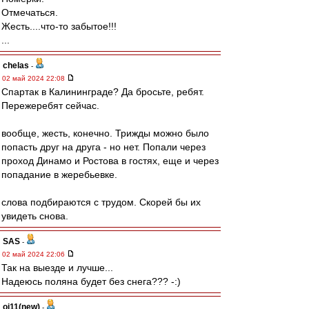
Отмечаться.
Жесть....что-то забытое!!!
...
chelas
-
02 май 2024 22:08
Спартак в Калининграде? Да бросьте, ребят.
Пережеребят сейчас.
вообще, жесть, конечно. Трижды можно было
попасть друг на друга - но нет. Попали через
проход Динамо и Ростова в гостях, еще и через
попадание в жеребьевке.
слова подбираются с трудом. Скорей бы их
увидеть снова.
SAS
-
02 май 2024 22:06
Так на выезде и лучше...
Надеюсь поляна будет без снега??? -:)
oi11(new)
-