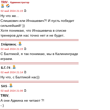
TRIV
-
Администратор
02 май 2024 21:15
Ну что же...
Слишкович или Игнашевич?! И пусть победит
сильнейший! ))
Хотя понимаю, что Игнашевича в списке
тренеров для нас точно нет и не будет..
Σπάρτακος
-
02 май 2024 21:15
С Балтикой, я так понимаю, мы в Калининграде
играем.
Б.Г.-74
-
02 май 2024 21:14
Ну что, с Балтикой нас))
SAS
-
02 май 2024 21:06
TRIV
,
А они Админа не читают ?!
-:)