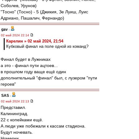
Соболев, Урунов)
"Тосно" (Тосно) - 5 (Джикия, Зе Луиш, Луис
Адриано, Пашалич, Фернандо)
gav
-
02 май 2024 22:14
Карелин » 02 май 2024, 21:54
Кубковый финал на поле одной из команд?
Финал будет в Лужниках
а это - финал пути ацтоев...
в прошлом году ваще ещё один
дополнительный "финал" был, с лузером "пути
героев"
SAS
-
02 май 2024 22:13
Представил.
Калининград.
22 с копейками ещё.
А люди уже побежали к кассам стадиона.
Будут ночевать.
Номерки.