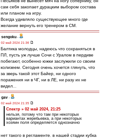
Песьяков не вынесет мяч на ногу сопернику, он
сам себя закопает дурацким выбором состава
или планом на игру.
Всегда удивляло существующее много где
желание вернуть его тренером в СМ.
sengoku
-
02 май 2024 21:36
Балтика молодцы, надеюсь что сохраняться в
ПЛ, пусть уж лучше Сочи с Уралом в пердиве
побегают, особенно южки заслужили со своим
колизеем. Сегодня очень хочется глянуть, что
за зверь такой этот Байер, ни одного
поражения ни в ЧГ, ни в ЛЕ, ни разу их не
видел...
gav
-
02 май 2024 21:35
Спектр » 02 май 2024, 21:25
нельзя, потому что там при некоторых
вариантах жеребьевка, а при некоторых
хозяин поля определяется однозначно
нет такого в регламенте. в нашей стадии кубка