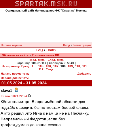
Официальный сайт болельщиков ФК "Спартак" Москва
Полная версия
Вход
•
Регистрация
FAQ
•
Поиск
Общение на сайте
Гостевая книга ВВ
»
Пред. тема
|
След. тема
Страница
108
из
117
[ Сообщений: 5840 ]
На страницу
Пред.
1
...
105
,
106
,
107
,
108
,
109
,
110
,
111
...
117
След.
Начать новую тему
Добавить
Версия для печати
01.05.2024 - 31.05.2024
slava1
-
02 май 2024 22:24
Кёниг значитца. В одноимённой области два
года.Эх съездить бы по местам боевой славы.
А кто решил ,что Игна к нам ,а не на Песчанку.
Неправильный Федотов ,если без
трофея,думаю до конца cезона.