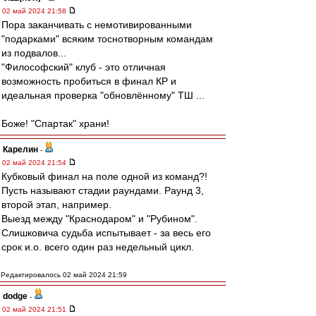
02 май 2024 21:58
Пора заканчивать с немотивированными
"подарками" всяким тоснотворным командам
из подвалов...
"Философский" клуб - это отличная
возможность пробиться в финал КР и
идеальная проверка "обновлённому" ТШ ...
Боже! "Спартак" храни!
Карелин
-
02 май 2024 21:54
Кубковый финал на поле одной из команд?!
Пусть называют стадии раундами. Раунд 3,
второй этап, например.
Выезд между "Краснодаром" и "Рубином".
Слишковича судьба испытывает - за весь его
срок и.о. всего один раз недельный цикл.
Редактировалось 02 май 2024 21:59
dodge
-
02 май 2024 21:51