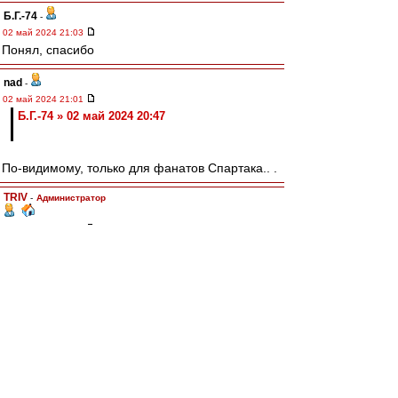
Б.Г.-74
-
02 май 2024 21:03
Понял, спасибо
nad
-
02 май 2024 21:01
Б.Г.-74 » 02 май 2024 20:47
По-видимому, только для фанатов Спартака.. .
TRIV
-
Администратор
02 май 2024 21:00
Кубок бойкотируют только наши фанаты. Уже
обсуждалось же. И не один раз.
Б.Г.-74
-
02 май 2024 20:51
Просто похоже в конском секторе битком
фанатов, вот и думаю, или они от бойкота
отказались или фан-айди нет на матче