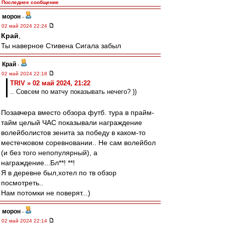
Последнее сообщение
морон
-
02 май 2024 22:24
Край
,
Ты наверное Стивена Сигала забыл
Край
-
02 май 2024 22:18
TRIV » 02 май 2024, 21:22
.. Совсем по матчу показывать нечего? ))
Позавчера вместо обзора футб. тура в прайм-
тайм целый ЧАС показывали награждение
волейболистов зенита за победу в каком-то
местечковом соревновании.. Не сам волейбол
(и без того непопулярный), а
награждение...Бл**! **!
Я в деревне был,хотел по тв обзор
посмотреть..
Нам потомки не поверят...)
морон
-
02 май 2024 22:14