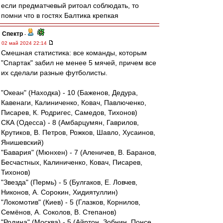
если предматчевый ритоал соблюдать, то
помни что в гостях Балтика крепкая
Спектр
-
02 май 2024 22:14
Смешная статистика: все команды, которым
"Спартак" забил не менее 5 мячей, причем все
их сделали разные футболисты.
"Океан" (Находка) - 10 (Баженов, Дедура,
Кавенаги, Калиниченко, Ковач, Павлюченко,
Писарев, К. Родригес, Самедов, Тихонов)
СКА (Одесса) - 8 (Амбарцумян, Гаврилов,
Крутиков, В. Петров, Рожков, Шавло, Хусаинов,
Янишевский)
"Бавария" (Мюнхен) - 7 (Аленичев, В. Баранов,
Бесчастных, Калиниченко, Ковач, Писарев,
Тихонов)
"Звезда" (Пермь) - 5 (Булгаков, Е. Ловчев,
Никонов, А. Сорокин, Хидиятуллин)
"Локомотив" (Киев) - 5 (Глазков, Корнилов,
Семёнов, А. Соколов, В. Степанов)
"Родина" (Москва) - 5 (Айртон, Зобнин, Понсе,