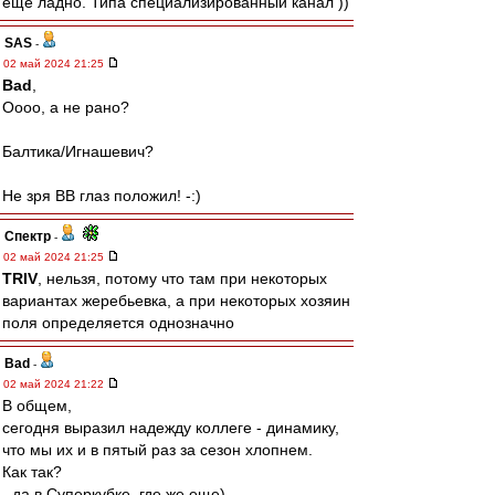
ещё ладно. Типа специализированный канал ))
SAS
-
02 май 2024 21:25
Bad
,
Оооо, а не рано?
Балтика/Игнашевич?
Не зря ВВ глаз положил! -:)
Спектр
-
02 май 2024 21:25
TRIV
, нельзя, потому что там при некоторых
вариантах жеребьевка, а при некоторых хозяин
поля определяется однозначно
Bad
-
02 май 2024 21:22
В общем,
сегодня выразил надежду коллеге - динамику,
что мы их и в пятый раз за сезон хлопнем.
Как так?
- да в Суперкубке, где же еще)