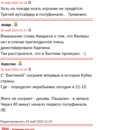
02 май 2024 21:18
Хоть на поезде ехать игрокам не придётся.
Третий аутсайдер в полуфинале... Тревожно.
dodge
-
02 май 2024 21:17
Вчерашние слова Амарала о том, что Валеры
нет в списке претендентов очень
демотивировали Карпина.
Так расстроился, что и Балтике проиграл. :-)
Карелин
-
02 май 2024 21:16
С "Балтикой" сыграем впервые в истории Кубка
страны.
Где - определит жеребьёвка сегодня в 21-15.
Жиго не сыграет - дисква. Пашалич - в запасе.
Через 40 минут начало первого полуфинала
ЛЕ
Редактировалось 02 май 2024 21:20
TRIV
-
Администратор