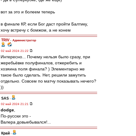
вот за это и болеем теперь
в финале КР, если Бог даст пройти Балтику,
хочу встречу с бомжом, а не конем
TRIV
-
Администратор
02 май 2024 21:22
Интересно... Почему нельзя было сразу, при
жеребьёвке полуфиналов, отжеребить и
хозяина поля финала? ) Элементарно же
такое было сделать. Нет, решили замутить
отдельно. Совсем по матчу показывать нечего?
))
SAS
-
02 май 2024 21:21
dodge
,
По-русски это -
Валера довыебывался!...
Край
-