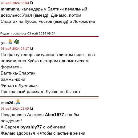
03 май 2024 08:03
mmmmm
, календарь у Балтики печальный
довольно: Урал (выезд), Динамо, потом
Спартак на Кубок, Ростов (выезд) и Локомотив
Редактировалось 03 май 2024 08:04
ys
-
03 май 2024 04:17
По факту теперь ситуация в чистом виде - два
полуфинала Кубка в старом одноматчевом
формате -
Балтика-Спартак
бамжы-кони
Финал в Лужниках.
Прекрасный расклад. Лучше не бывает.
man26
-
03 май 2024 02:05
Поздравляю Алексея
Alex1977
с днём
рождения!
А Сергея
byvshiy77
с юбилеем!
Желаю здоровья и чтобы счастье в жизни