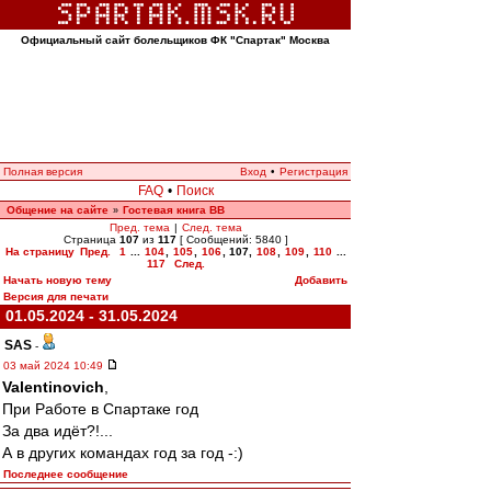
Официальный сайт болельщиков ФК "Спартак" Москва
Полная версия
Вход
•
Регистрация
FAQ
•
Поиск
Общение на сайте
Гостевая книга ВВ
»
Пред. тема
|
След. тема
Страница
107
из
117
[ Сообщений: 5840 ]
На страницу
Пред.
1
...
104
,
105
,
106
,
107
,
108
,
109
,
110
...
117
След.
Начать новую тему
Добавить
Версия для печати
01.05.2024 - 31.05.2024
SAS
-
03 май 2024 10:49
Valentinovich
,
При Работе в Спартаке год
За два идёт?!...
А в других командах год за год -:)
Последнее сообщение