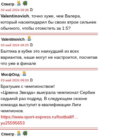
Спектр
-
03 май 2024 08:36
Valentinovich
, точно хуже, чем Валера,
который наскипидарил бы своих втрое сильнее
обычного, чтобы отомстить за 1:5?
Valentinovich
-
03 май 2024 08:25
Балтика в кубке это наихудший из всех
вариантов, наши могут не настроится, посчитав
что уже в финале
МосфОлд
-
03 май 2024 08:03
Братушек с чемпионством!
«Црвена Звезда» выиграла чемпионат Сербии
седьмой раз подряд. В следующем сезоне
команда выступит в квалификации Лиги
чемпионов.
https://www.sport-express.ru/football/f ...
yu25595653
Спектр
-