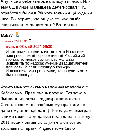
А тут - сам себе квиток на плаху выписал. Или
ему СД в лице Малышева делегировал? Ну,
отработал бы он в РФ хоть годик - ещё куда ни
шло. Вы верите, что он уже сейчас глыба
спортивного менеджмента? Вот и я нет.
MakxV
-
03 май 2024 10:05
нуль » 03 май 2024 09:30
И вот если исходить из того, что Игнашевич -
наверное самый перспективный Российский
тренер, то может возникнуть желание
исправить то недоразумение двадцатилетней
давности. И если игроцкую карьеру
Игнашевича мы пролюбили, то получить хотя
бы тренерскую.
Что-то мне это сильно напоминает эпопею с
Кобелевым. Прям очень похоже. Тот тоже в
бытность игроком неоднократно мог стать
Спартаковцем, но злобные мусора так и не
дали ему этого сделать)) Потом даже выиграл
с ними какие-то медальки в качестве гт, и году в
2011 пошли активные слухи что он вот-вот
возглавит Спартак. И здесь тоже было