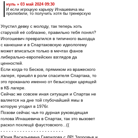
нуль » 03 май 2024 09:30
И если игроцкую карьеру Игнашевича мы
пролюбили, то получить хотя бы тренерскую
Упустил девку с молоду, так теперь хоть
старухой её соблазню, правильно тебя понял?
Игогошевич превратился в типичного выходца
с канюшни и в Спартаковскую идеологему
может вписаться только в мечтах фанов
либерально-европейских взглядов да
ценностей.
Если когда-то Бесков, прямиком из вражеского
лагеря, пришёл в роли спасителя Спартака, то
это проканало именно от безысходки царящей
в КБ лагере.
Сейчас же совсем иная ситуация и Спартак не
валяется на дне той глубочайшей ямы в
которую угодил в 1976г.
Позови сейчас чья-то дурная руководящая
голова Игнашевича в Спартак, так это вызовет
раскол похлещё фаустовского...((
- - - - - - - - - - - - - - - - - - - - - - -
Юрия Васильевича Гаврилова с ДР! Здоровья и