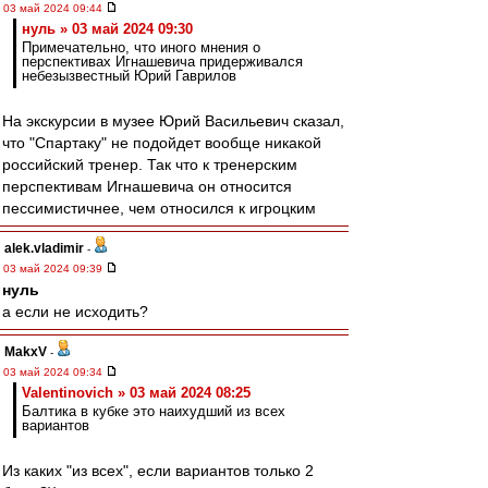
03 май 2024 09:44
нуль » 03 май 2024 09:30
Примечательно, что иного мнения о
перспективах Игнашевича придерживался
небезызвестный Юрий Гаврилов
На экскурсии в музее Юрий Васильевич сказал,
что "Спартаку" не подойдет вообще никакой
российский тренер. Так что к тренерским
перспективам Игнашевича он относится
пессимистичнее, чем относился к игроцким
alek.vladimir
-
03 май 2024 09:39
нуль
а если не исходить?
MakxV
-
03 май 2024 09:34
Valentinovich » 03 май 2024 08:25
Балтика в кубке это наихудший из всех
вариантов
Из каких "из всех", если вариантов только 2