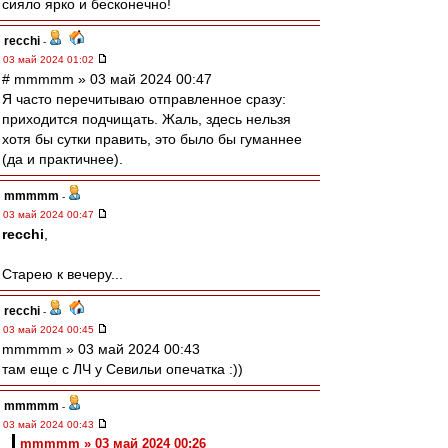
сияло ярко и бесконечно!
recchi
-
03 май 2024 01:02
# mmmmm » 03 май 2024 00:47
Я часто перечитываю отправленное сразу:
приходится подчищать. Жаль, здесь нельзя
хотя бы сутки править, это было бы гуманнее
(да и практичнее).
mmmmm
-
03 май 2024 00:47
recchi
,
Старею к вечеру...
recchi
-
03 май 2024 00:45
mmmmm » 03 май 2024 00:43
там еще с ЛЧ у Севильи опечатка :))
mmmmm
-
03 май 2024 00:43
mmmmm » 03 май 2024 00:26