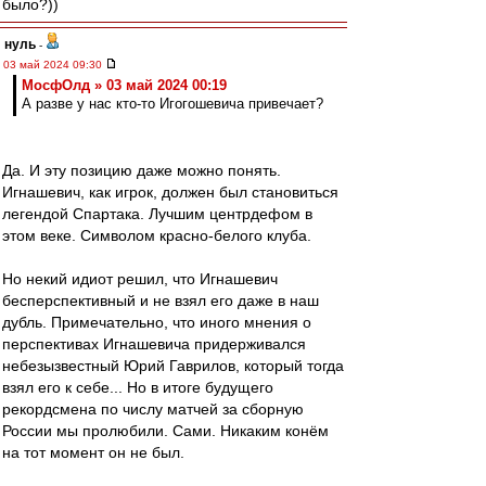
было?))
нуль
-
03 май 2024 09:30
МосфОлд » 03 май 2024 00:19
А разве у нас кто-то Игогошевича привечает?
Да. И эту позицию даже можно понять.
Игнашевич, как игрок, должен был становиться
легендой Спартака. Лучшим центрдефом в
этом веке. Символом красно-белого клуба.
Но некий идиот решил, что Игнашевич
бесперспективный и не взял его даже в наш
дубль. Примечательно, что иного мнения о
перспективах Игнашевича придерживался
небезызвестный Юрий Гаврилов, который тогда
взял его к себе... Но в итоге будущего
рекордсмена по числу матчей за сборную
России мы пролюбили. Сами. Никаким конём
на тот момент он не был.