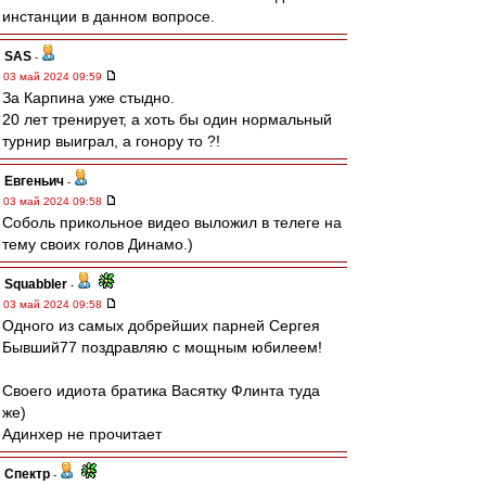
инстанции в данном вопросе.
SAS
-
03 май 2024 09:59
За Карпина уже стыдно.
20 лет тренирует, а хоть бы один нормальный
турнир выиграл, а гонору то ?!
Евгеньич
-
03 май 2024 09:58
Соболь прикольное видео выложил в телеге на
тему своих голов Динамо.)
Squabbler
-
03 май 2024 09:58
Одного из самых добрейших парней Сергея
Бывший77 поздравляю с мощным юбилеем!
Своего идиота братика Васятку Флинта туда
же)
Адинхер не прочитает
Спектр
-