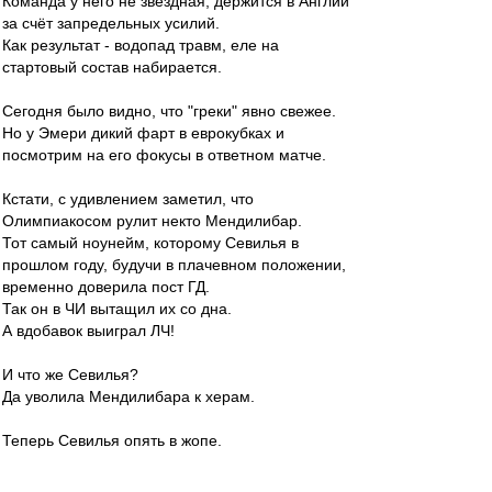
Команда у него не звёздная, держится в Англии
за счёт запредельных усилий.
Как результат - водопад травм, еле на
стартовый состав набирается.
Сегодня было видно, что "греки" явно свежее.
Но у Эмери дикий фарт в еврокубках и
посмотрим на его фокусы в ответном матче.
Кстати, с удивлением заметил, что
Олимпиакосом рулит некто Мендилибар.
Тот самый ноунейм, которому Севилья в
прошлом году, будучи в плачевном положении,
временно доверила пост ГД.
Так он в ЧИ вытащил их со дна.
А вдобавок выиграл ЛЧ!
И что же Севилья?
Да уволила Мендилибара к херам.
Теперь Севилья опять в жопе.
А Мендилибар в полуфинале еврокубка и
почти в финале.