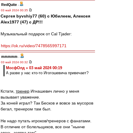
RedQuite
-
03 май 2024 00:35
Сергея byvshiy77 (60) с Юбилеем, Алексея
Alex1977 (47) с ДР!!!
Музыкальный подарок от Cal Tjader:
https://ok.ru/video/7478565997171
mmmmm
-
03 май 2024 00:32
МосфОлд » 03 май 2024 00:19
А разве у нас кто-то Игогошевича привечает?
Кстати,
тренер
Игнашевич лично у меня
вызывает уважение.
За коней играл? Так Бесков и вовсе за мусоров
бегал, тренером там был.
Не надо путать игроков/тренеров с фанатами.
В отличие от болельщиков, все они "нынче
здесь, завтра там".