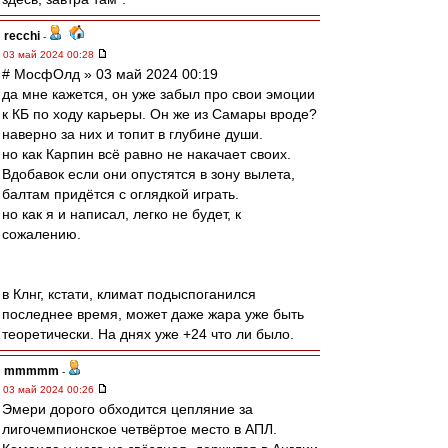
recchi
-
03 май 2024 00:28
# МосфОлд » 03 май 2024 00:19
да мне кажется, он уже забыл про свои эмоции
к КБ по ходу карьеры. Он же из Самары вроде?
наверно за них и топит в глубине души.
но как Карпин всё равно не накачает своих.
Вдобавок если они опустятся в зону вылета,
балтам придётся с оглядкой играть.
но как я и написал, легко не будет, к
сожалению.
в Клнг, кстати, климат подыспоганился
последнее время, может даже жара уже быть
теоретически. На днях уже +24 что ли было.
mmmmm
-
03 май 2024 00:26
Эмери дорого обходится цепляние за
лигочемпионское четвёртое место в АПЛ.