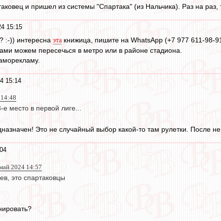
аковец и пришел из системы "Спартака" (из Нальчика). Раз на раз, 
4 15:15
? :-)) интересна
книжица, пишите на WhatsApp (+7 977 611-98-91
эта
ами можем пересечься в метро или в районе стадиона.
саморекламу.
4 15:14
 14:48
-е место в первой лиге...
назначен! Это не случайный выбор какой-то там рулетки. После нег
04
 май 2024 14:57
ев, это спартаковцы
енировать?