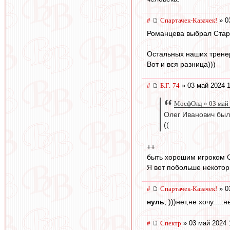
#
Спартачек-Казачек!
» 0
Романцева выбрал Стар
..
Остальных наших трене
Вот и вся разница)))
#
Б.Г.-74
» 03 май 2024 1
МосфОлд » 03 май 
Олег Иванович был 
((
++
быть хорошим игроком С
Я вот побольше некотор
#
Спартачек-Казачек!
» 0
нуль
, )))нет,не хочу....
#
Спектр
» 03 май 2024 