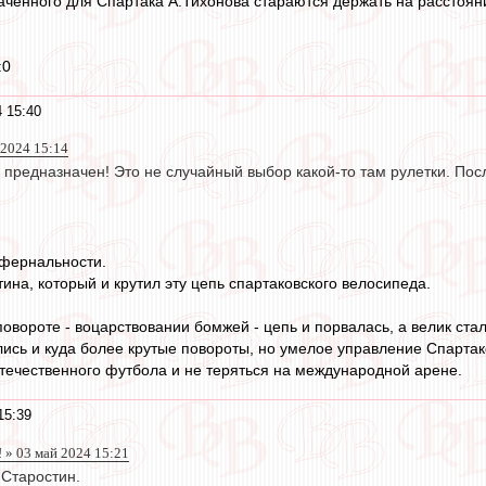
аченного для Спартака А.Тихонова стараются держать на расстояни
:0
 15:40
2024 15:14
предназначен! Это не случайный выбор какой-то там рулетки. Посл
нфернальности.
ина, который и крутил эту цепь спартаковского велосипеда.
овороте - воцарствовании бомжей - цепь и порвалась, а велик стал
ись и куда более крутые повороты, но умелое управление Спартак
отечественного футбола и не теряться на международной арене.
15:39
 » 03 май 2024 15:21
Старостин.