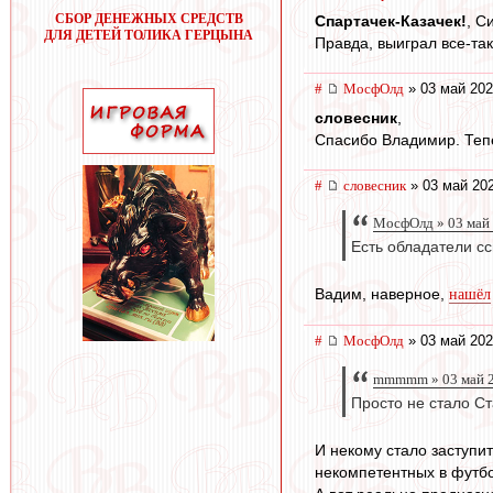
СБОР ДЕНЕЖНЫХ СРЕДСТВ
Спартачек-Казачек!
, С
ДЛЯ ДЕТЕЙ ТОЛИКА ГЕРЦЫНА
Правда, выиграл все-так
#
МосфОлд
» 03 май 202
словесник
,
Спасибо Владимир. Тепе
#
словесник
» 03 май 202
МосфОлд » 03 май 
Есть обладатели с
Вадим, наверное,
нашёл
#
МосфОлд
» 03 май 202
mmmmm » 03 май 2
Просто не стало Ст
И некому стало заступи
некомпетентных в футбо