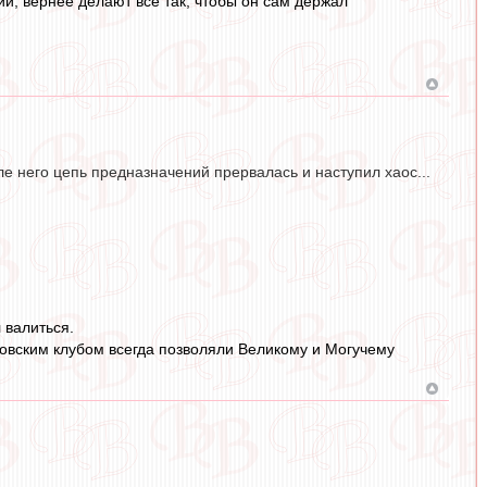
и, вернее делают всё так, чтобы он сам держал
е него цепь предназначений прервалась и наступил хаос...
 валиться.
овским клубом всегда позволяли Великому и Могучему