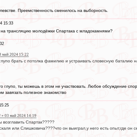
левстве. Преемственность сменилось на выборность.
4 15:33
и на трансляцию молодёжки Спартака с младокамнями?
32
3 май 2024 15:22
о глупо брать с потолка фамилию и устраивать словесную баталию 
это глупо, ты можешь в этом не участвовать. Любое обсуждение спо
м завязать полезное знакомство
15:25
 » 03 май 2024 14:19
бы возглавить Спартак?????
скаля или Слишковича????что он выиграл,у него есть опыт,где он 