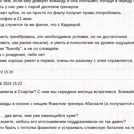
о чём, если ему доверят команду и она поплывёт, попадя в череду 
сь у нас уже с парой десятков тренеров.
ет кубок, то он просто по факту получит право попробовать.
рофеи в 21 веке.
од случится та же фигня, что с Каррерой.
меть тренИровать, это необходимое условие, но не достаточное.
вать, как ранее писали), и уметь в психологию на уровне ощущени
 "fluently", а не со словарём.
а с рождения, либо нет.
же хорошо умеет в первое, очень-по-разному с этим справляется, и
24 15:26
й 2024 15:22
шевича в Спартак? С ним мы середине месяца встретимся. Ближайш
важды в сезоне с нищим Факелом тренера Абаскаля (а получается в 
... два вича, чем уже имеющийся хуже?
наете, небось его игогошевичем поддразнивали не так давно?
лупо брать с потолка фамилию и устраивать словесную баталию на 