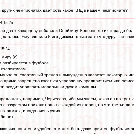
 в других чемпионатах даёт хоть какое КПД в нашем чемпионате?
4 15:25
ло два к Казарцеву добавили Опейкину. Конечно же их гораздо боль
сталось. Ему влепили 5 игр дисквы только за то что дуру - не назв
15:24
 миру (c)
о разбирается в футболе.
 коллективом.
ому что он спортивный тренер и вынужденно касается некоторых и
ибо прямо запрещено касаться управленцу предприятием или офис
сти входит управлять моральным духом команды.
редлагать, например, Черчесова, ибо мы знаем, каков он по треть
то с возрастом приходит опыт с каждой из сторон, но это третье дан
ых рамках, иногда очень узких.
бо нет.
шковича понятен и удобен, а может быть даже приятен футболистам,