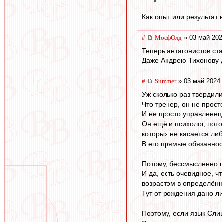
Как опыт или результат
#
МосфОлд
» 03 май 202
Теперь антагонистов ста
Даже Андрею Тихонову до
#
Summer
» 03 май 2024 
Уж сколько раз твердили
Что тренер, он не прост
И не просто управленец
Он ещё и психолог, пот
которых не касается л
В его прямые обязанно
Потому, бессмысленно п
И да, есть очевидное, ч
возрастом в определённ
Тут от рождения дано ли
Поэтому, если язык Сли