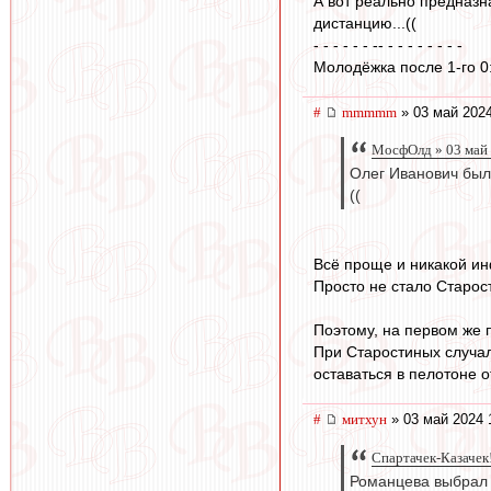
А вот реально предназн
дистанцию...((
- - - - - - -- - - - - - - - -
Молодёжка после 1-го 0
#
mmmmm
» 03 май 2024
МосфОлд » 03 май 
Олег Иванович был 
((
Всё проще и никакой и
Просто не стало Старост
Поэтому, на первом же п
При Старостиных случал
оставаться в пелотоне 
#
митхун
» 03 май 2024 
Спартачек-Казачек!
Романцева выбрал 