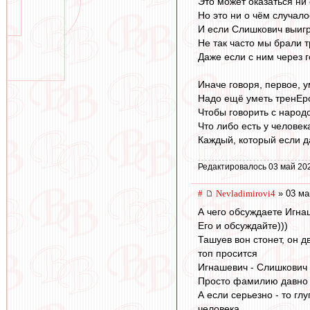
Это может оказаться ни 
Но это ни о чём случало
И если Слишкович выигра
Не так часто мы брали т
Даже если с ним через г
Иначе говоря, первое, у
Надо ещё уметь тренЕро
Чтобы говорить с народом
Что либо есть у человек
Каждый, который если да
Редактировалось 03 май 20
#
Nevladimirovi4
» 03 ма
А чего обсуждаете Игна
Его и обсуждайте)))
Ташуев вон стонет, он д
топ просится
Игнашевич - Слишкович 
Просто фамилию давно з
А если серьезно - то г
человека.