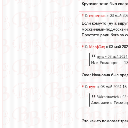
Крутиков тоже был спарт
#
словесник
» 03 май 202
Если кому-то (ну а вдруг
москвичами-подмосквич
Простите ради бога за 
#
МосфОлд
» 03 май 202
нуль » 03 май 2024
Или Романцев.... 13
Олег Иванович был пред
#
нуль
» 03 май 2024 15:
Valentinovich » 03
Аленичев и Романц
Это как-то помогает тр