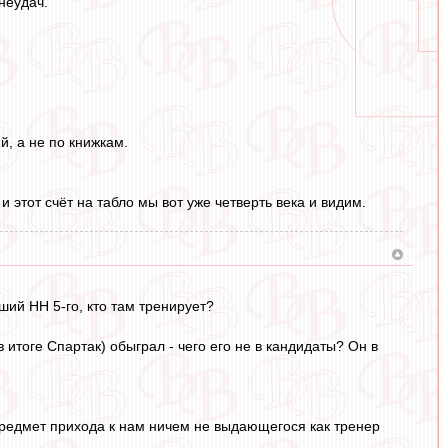
неудач.
й, а не по книжкам.
 этот счёт на табло мы вот уже четверть века и видим.
ий НН 5-го, кто там тренирует?
итоге Спартак) обыграл - чего его не в кандидаты? Он в
предмет прихода к нам ничем не выдающегося как тренер