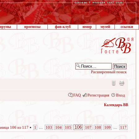
орумы
прогнозы
фан-клуб
юмор
музей
ссылки
Расширенный поиск
FAQ
Регистрация
Вход
Календарь ВВ
106
аница
106
из
117
•
1
...
103
104
105
107
108
109
...
117