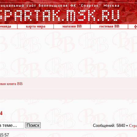
оманда
карта мира
магазин ВВ
гостевая ВВ
ф
вая книга ВВ
24
Сообщений: 5840 •
Стр
15:57