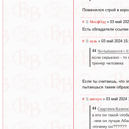
Поменялся строй в коро
#
МосфОлд
» 03 май 202
Есть обладатели ссылк
#
нуль
» 03 май 2024 15:
Nevladimirovi4 » 0
если серьезно - т
тренер человека
Если ты считаешь, что 
пытаешься таким образо
#
митхун
» 03 май 2024 
Спартачек-Казачек!
а кто он такой что
..чем он лучше Аба
-почему он??????